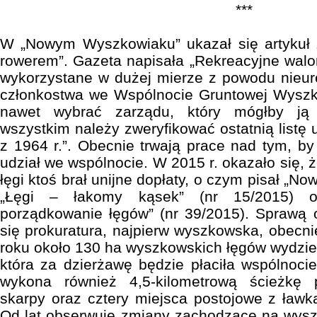
***
W „Nowym Wyszkowiaku” ukazał się artykuł „
rowerem”. Gazeta napisała „Rekreacyjne walo
wykorzystane w dużej mierze z powodu nieure
członkostwa we Wspólnocie Gruntowej Wysz
nawet wybrać zarządu, który mógłby ją 
wszystkim należy zweryfikować ostatnią list
z 1964 r.”. Obecnie trwają prace nad tym, by
udział we wspólnocie. W 2015 r. okazało się, ż
łęgi ktoś brał unijne dopłaty, o czym pisał „N
„Łęgi – łakomy kąsek” (nr 15/2015) o
porządkowanie łęgów” (nr 39/2015). Sprawą 
się prokuratura, najpierw wyszkowska, obecni
roku około 130 ha wyszkowskich łęgów wydzier
która za dzierżawę będzie płaciła wspólnocie
wykona również 4,5-kilometrową ścieżkę 
skarpy oraz cztery miejsca postojowe z ławk
Od lat obserwuję zmiany zachodzące na wysz