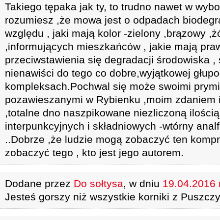
Takiego tępaka jak ty, to trudno nawet w wybo
rozumiesz ,że mowa jest o odpadach biodeg
względu , jaki mają kolor -zielony ,brązowy ,żó
,informujących mieszkańców , jakie mają pra
przeciwstawienia się degradacji środowiska , 
nienawiści do tego co dobre,wyjątkowej głupo
kompleksach.Pochwal się może swoimi prym
pozawieszanymi w Rybienku ,moim zdaniem i
,totalne dno naszpikowane niezliczoną ilości
interpunkcyjnych i składniowych -wtórny anal
..Dobrze ,że ludzie mogą zobaczyć ten kompro
zobaczyć tego , kto jest jego autorem.
Dodane przez
Do sołtysa
, w dniu
19.04.2016 r
Jesteś gorszy niż wszystkie korniki z Puszczy