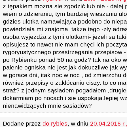
z tępakiem mozna sie zgodzić lub nie - dalej 
wiem o zdzieraniu, tym bardziej wieszaniu ulo
gdzies ulotka namawiająca podobno do niepa
powiedziała mi znajoma. takze tego -zły adres
osoba wyjeżdża z tymi ulotkami- jeżeli sa tak
opisujesz to nawet nie mam chęci ich poczyta
rygoryustycznego przestrzegania przepisow - t
po Rybienku ponad 50 na godz? tak na oko w
palenie ogniska nie jest jak dokuczliwe jak 
w gorace dni, itak noc w noc , od zmierzchu d
również przepisy o zakłócaniu ciszy. to co 
straż? z jednym sąsiadem pogadałem ,drugi
dokarmiam po nocach i sie uspokaja.lepiej wz
nienawidzących mnie sasiadów?
Dodane przez
do rybles
, w dniu
20.04.2016 r.