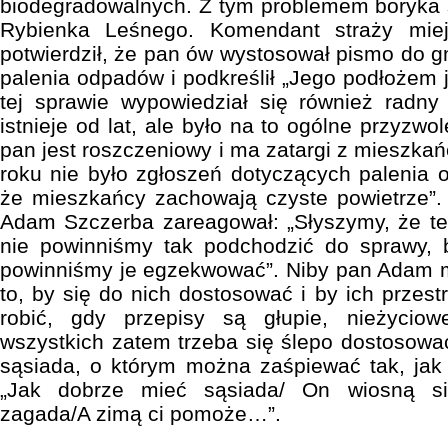
biodegradowalnych. Z tym problemem boryka 
Rybienka Leśnego. Komendant straży miej
potwierdził, że pan ów wystosował pismo do 
palenia odpadów i podkreślił „Jego podłożem je
tej sprawie wypowiedział się również radn
istnieje od lat, ale było na to ogólne przyzwo
pan jest roszczeniowy i ma zatargi z mieszka
roku nie było zgłoszeń dotyczących palenia
że mieszkańcy zachowają czyste powietrze”.
Adam Szczerba zareagował: „Słyszymy, że te
nie powinniśmy tak podchodzić do sprawy, b
powinniśmy je egzekwować”. Niby pan Adam m
to, by się do nich dostosować i by ich przes
robić, gdy przepisy są głupie, nieżyci
wszystkich zatem trzeba się ślepo dostosować
sąsiada, o którym można zaśpiewać tak, jak 
„Jak dobrze mieć sąsiada/ On wiosną si
zagada/A zimą ci pomoże…”.