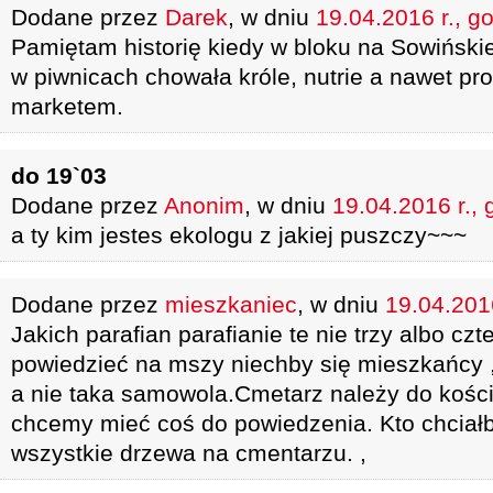
Dodane przez
Darek
, w dniu
19.04.2016 r., g
Pamiętam historię kiedy w bloku na Sowińsk
w piwnicach chowała króle, nutrie a nawet pro
marketem.
do 19`03
Dodane przez
Anonim
, w dniu
19.04.2016 r., 
a ty kim jestes ekologu z jakiej puszczy~~~
Dodane przez
mieszkaniec
, w dniu
19.04.2016
Jakich parafian parafianie te nie trzy albo cz
powiedzieć na mszy niechby się mieszkańcy 
a nie taka samowola.Cmetarz należy do kościo
chcemy mieć coś do powiedzenia. Kto chciał
wszystkie drzewa na cmentarzu. ,