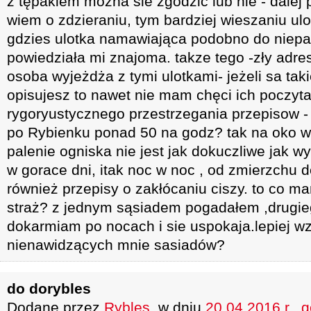
z tępakiem mozna sie zgodzić lub nie - dalej 
wiem o zdzieraniu, tym bardziej wieszaniu ulo
gdzies ulotka namawiająca podobno do niepa
powiedziała mi znajoma. takze tego -zły adres
osoba wyjeżdża z tymi ulotkami- jeżeli sa tak
opisujesz to nawet nie mam chęci ich poczyta
rygoryustycznego przestrzegania przepisow - t
po Rybienku ponad 50 na godz? tak na oko w
palenie ogniska nie jest jak dokuczliwe jak 
w gorace dni, itak noc w noc , od zmierzchu d
również przepisy o zakłócaniu ciszy. to co 
straż? z jednym sąsiadem pogadałem ,drugi
dokarmiam po nocach i sie uspokaja.lepiej wz
nienawidzących mnie sasiadów?
do dorybles
Dodane przez
Rybles
, w dniu
20.04.2016 r., 