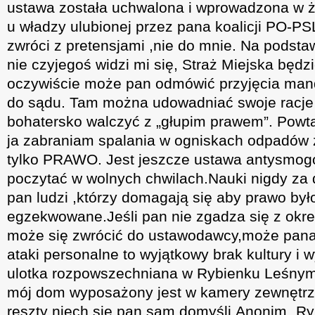
ustawa została uchwalona i wprowadzona w ż
u władzy ulubionej przez pana koalicji PO-PS
zwróci z pretensjami ,nie do mnie. Na podsta
nie czyjegoś widzi mi się, Straż Miejska będ
oczywiście może pan odmówić przyjęcia mand
do sądu. Tam można udowadniać swoje racje 
bohatersko walczyć z „głupim prawem”. Powta
ja zabraniam spalania w ogniskach odpadów z
tylko PRAWO. Jest jeszcze ustawa antysmogo
poczytać w wolnych chwilach.Nauki nigdy za d
pan ludzi ,którzy domagają się aby prawo był
egzekwowane.Jeśli pan nie zgadza się z ok
może się zwrócić do ustawodawcy,może pana
ataki personalne to wyjątkowy brak kultury i 
ulotka rozpowszechniana w Rybienku Leśnym. 
mój dom wyposażony jest w kamery zewnętrz
reszty niech się pan sam domyśli.Anonim „Ryb