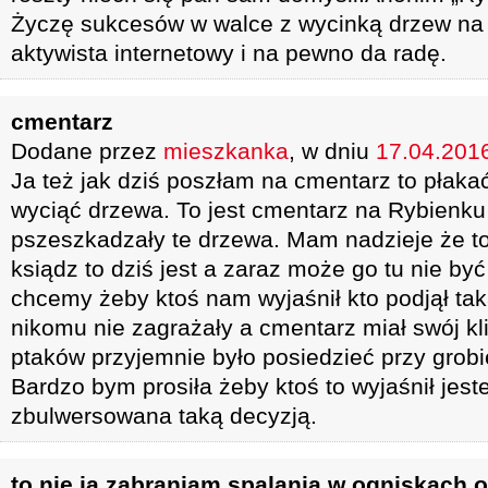
Życzę sukcesów w walce z wycinką drzew na 
aktywista internetowy i na pewno da radę.
cmentarz
Dodane przez
mieszkanka
, w dniu
17.04.2016
Ja też jak dziś poszłam na cmentarz to płakać
wyciąć drzewa. To jest cmentarz na Rybien
pszeszkadzały te drzewa. Mam nadzieje że to
ksiądz to dziś jest a zaraz może go tu nie by
chcemy żeby ktoś nam wyjaśnił kto podjął ta
nikomu nie zagrażały a cmentarz miał swój k
ptaków przyjemnie było posiedzieć przy grobie
Bardzo bym prosiła żeby ktoś to wyjaśnił jes
zbulwersowana taką decyzją.
to nie ja zabraniam spalania w ogniskach