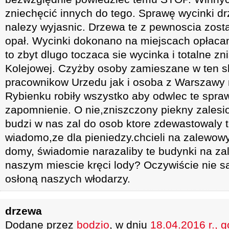
zniechęcić innych do tego. Sprawę wycinki d
nalezy wyjasnic. Drzewa te z pewnoscia zost
opał. Wycinki dokonano na miejscach opłaca
to zbyt dlugo toczaca sie wycinka i totalne zn
Kolejowej. Czyżby osoby zamieszane w ten s
pracownikow Urzedu jak i osoba z Warszawy
Rybienku robiły wszystko aby odwlec te spra
zapomnienie. O nie,zniszczony piekny zalesi
budzi w nas zal do osob ktore zdewastowaly te
wiadomo,ze dla pieniedzy.chcieli na zalewow
domy, świadomie narazaliby te budynki na zala
naszym miescie kręci lody? Oczywiście nie sa
osłoną naszych włodarzy.
drzewa
Dodane przez
bodzio
, w dniu
18.04.2016 r., 