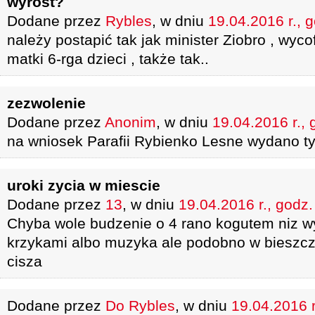
wyrost?
Dodane przez
Rybles
, w dniu
19.04.2016 r., 
należy postapić tak jak minister Ziobro , wycof
matki 6-rga dzieci , także tak..
zezwolenie
Dodane przez
Anonim
, w dniu
19.04.2016 r., 
na wniosek Parafii Rybienko Lesne wydano t
uroki zycia w miescie
Dodane przez
13
, w dniu
19.04.2016 r., godz.
Chyba wole budzenie o 4 rano kogutem niz wy
krzykami albo muzyka ale podobno w bieszcza
cisza
Dodane przez
Do Rybles
, w dniu
19.04.2016 r