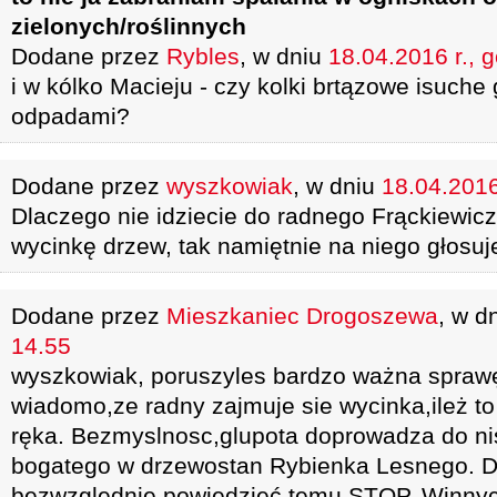
zielonych/roślinnych
Dodane przez
Rybles
, w dniu
18.04.2016 r., 
i w kólko Macieju - czy kolki brtązowe isuche 
odpadami?
Dodane przez
wyszkowiak
, w dniu
18.04.2016
Dlaczego nie idziecie do radnego Frąckiewic
wycinkę drzew, tak namiętnie na niego głosuj
Dodane przez
Mieszkaniec Drogoszewa
, w d
14.55
wyszkowiak, poruszyles bardzo ważna spraw
wiadomo,ze radny zajmuje sie wycinka,ileż to
ręka. Bezmyslnosc,glupota doprowadza do ni
bogatego w drzewostan Rybienka Lesnego. D
bezwzględnie powiedzieć temu STOP. Winny