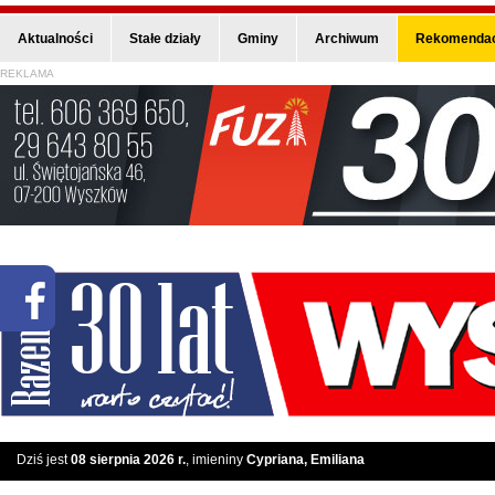
Aktualności
Stałe działy
Gminy
Archiwum
Rekomendac
REKLAMA
Dziś jest
08 sierpnia 2026 r.
, imieniny
Cypriana, Emiliana