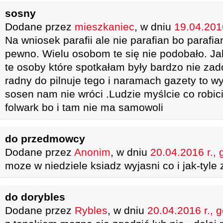
sosny
Dodane przez
mieszkaniec
, w dniu
19.04.2016
Na wniosek parafii ale nie parafian bo parafian
pewno. Wielu osobom te się nie podobało. J
te osoby które spotkałam były bardzo nie za
radny do pilnuje tego i naramach gazety to wy
sosen nam nie wróci .Ludzie myślcie co robici
folwark bo i tam nie ma samowoli
do przedmowcy
Dodane przez
Anonim
, w dniu
20.04.2016 r., 
moze w niedziele ksiadz wyjasni co i jak-tyle 
do dorybles
Dodane przez
Rybles
, w dniu
20.04.2016 r., 