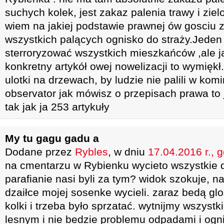
suchych kolek, jest zakaz palenia trawy i zielo
wiem na jakiej podstawie prawnej ów gosciu
wszystkich palących ognisko do straży.Jeden
sterroryzować wszystkich mieszkańców ,ale j
konkretny artykół owej nowelizacji to wymięk
ulotki na drzewach, by ludzie nie palili w komi
observator jak mówisz o przepisach prawa to 
tak jak ja 253 artykuły
My tu gagu gadu a
Dodane przez
Rybles
, w dniu
17.04.2016 r., 
na cmentarzu w Rybienku wycieto wszystkie 
parafianie nasi byli za tym? widok szokuje, n
dzaiłce mojej sosenke wycieli. zaraz bedą gl
kolki i trzeba było sprzatać. wytnijmy wszyst
lesnym i nie bedzie problemu odpadami i ogn