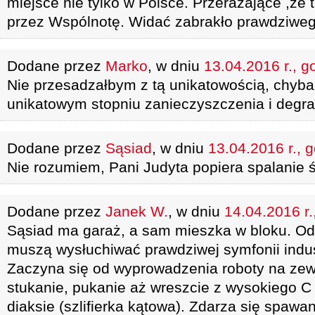
miejsce nie tylko w Polsce. Przerażające ,że 
przez Wspólnotę. Widać zabrakło prawdziw
Dodane przez
Marko
, w dniu
13.04.2016 r., g
Nie przesadzałbym z tą unikatowością, chyb
unikatowym stopniu zanieczyszczenia i degra
Dodane przez
Sąsiad
, w dniu
13.04.2016 r., 
Nie rozumiem, Pani Judyta popiera spalanie 
Dodane przez
Janek W.
, w dniu
14.04.2016 r.
Sąsiad ma garaż, a sam mieszka w bloku. Od
muszą wysłuchiwać prawdziwej symfonii indus
Zaczyna się od wyprowadzenia roboty na zewn
stukanie, pukanie aż wreszcie z wysokiego 
diaksie (szlifierka kątowa). Zdarza się spawan