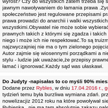
wyrost? Czy do wszystkich zatem trzeba się ś
jawnym nawoływaniem do łamania prawa .Zyci
społeczeństwo jest regulowane przepisami p
prawa prowadzi do anarchii i walki wszystkich
wszystkimi.Obywatel nie może sobie wybiera
prawnych takich z którymi się zgadza i takich
niego i może ich nie respektować.To są truizm
najzwyczajniej nie ma o tym zielonego pojęci
Autor zajmie się wiosennymi porządkami a ni
stylu - ludzie jak uważacie,że przepisy prawn
łamać i ignorować.Każdy sąd was ułaskawi.
Do Judyty -napisałas to co myśli 90% mi
Dodane przez
Rybles
, w dniu
17.04.2016 r., 
tydzień temu była burzliwa wymiana zdań. pr
nowelizacjiz 2012 roku na które powoływał s
Rybienka . nie ma tam absolutnie zakazu pal