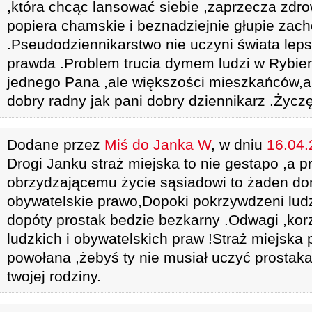
,która chcąc lansować siebie ,zaprzecza zdr
popiera chamskie i beznadziejnie głupie zac
.Pseudodziennikarstwo nie uczyni świata leps
prawda .Problem trucia dymem ludzi w Rybienk
jednego Pana ,ale większości mieszkańców,a
dobry radny jak pani dobry dziennikarz .Życzę
Dodane przez
Miś do Janka W
, w dniu
16.04.
Drogi Janku straż miejska to nie gestapo ,a 
obrzydzającemu życie sąsiadowi to żaden don
obywatelskie prawo,Dopoki pokrzywdzeni lud
dopóty prostak bedzie bezkarny .Odwagi ,kor
ludzkich i obywatelskich praw !Straż miejska p
powołana ,żebyś ty nie musiał uczyć prostaka
twojej rodziny.