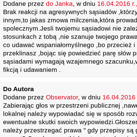
Dodane przez
do Janka
, w dniu
16.04.2016 r.
Brak reakcji na agresywnych sąsiadów ,którz
innym,to jakas zmowa milczenia,która prowad
spolecznym.Jesli twojemu sąsiadowi nie zale
stosunkach z tobą ,nie szanuje twojego prawa
co udawać wspaniałomyślnego ,bo przecież i
przeklinasz ,bojąc się powiedzieć parę słów p
sąsiadami wymagają wzajemnego szacunku,w
fikcją i udawaniem .
Do Autora
Dodane przez
Observator
, w dniu
16.04.2016 
Zabierając głos w przestrzeni publicznej ,naw
lokalnej należy wypowiadać się w sposób ro
ewentualne skutki swoich wypowiedzi.Głoszen
należy przestrzegać prawa " gdy przepisy są 