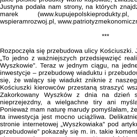
Justyna podała nam strony, na których znajd
marek (www.kupujepolskieprodukty.pl
wspieramrozwoj.pl, www.patriotyzmekonomiczn
***
Rozpoczęła się przebudowa ulicy Kościuszki. 
„To jedno z ważniejszych przedsięwzięć rea
Wyszkowie”. Teraz w jednym ciągu, na jedn
inwestycje – przebudowę wiaduktu i przebudow
się, że walący się wiadukt zniknie z naszeg
Kościuszki kierowców przestaną straszyć ws
Zakorkowany Wyszków z dnia na dzień st
nieprzejezdny, a wielgachne tiry ani myś
Ponieważ mam naturę marudy pomyślałam, że 
ta inwestycja jest mocno uciążliwa. Delikatn
stronie internetowej „Wyszkowiaka” pod artyk
przebudowie” pokazały się m. in. takie komen