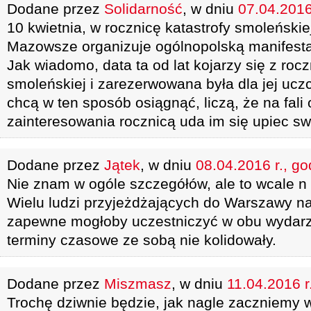
Dodane przez
Solidarność
, w dniu
07.04.2016
10 kwietnia, w rocznicę katastrofy smoleński
Mazowsze organizuje ogólnopolską manifesta
Jak wiadomo, data ta od lat kojarzy się z rocz
smoleńskiej i zarezerwowana była dla jej uc
chcą w ten sposób osiągnąć, liczą, że na fali
zainteresowania rocznicą uda im się upiec swo
Dodane przez
Jątek
, w dniu
08.04.2016 r., go
Nie znam w ogóle szczegółów, ale to wcale n 
Wielu ludzi przyjeżdżających do Warszawy n
zapewne mogłoby uczestniczyć w obu wydarz
terminy czasowe ze sobą nie kolidowały.
Dodane przez
Miszmasz
, w dniu
11.04.2016 r
Trochę dziwnie będzie, jak nagle zaczniemy 