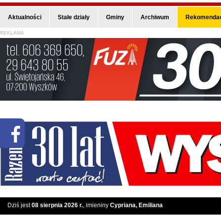
Aktualności
Stałe działy
Gminy
Archiwum
Rekomendac
REKLAMA
Dziś jest
08 sierpnia 2026 r.
, imieniny
Cypriana, Emiliana