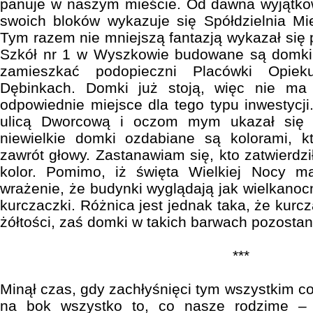
panuje w naszym mieście. Od dawna wyjątko
swoich bloków wykazuje się Spółdzielnia Mi
Tym razem nie mniejszą fantazją wykazał się 
Szkół nr 1 w Wyszkowie budowane są domki d
zamieszkać podopieczni Placówki Opiek
Dębinkach. Domki już stoją, więc nie ma
odpowiednie miejsce dla tego typu inwestycj
ulicą Dworcową i oczom mym ukazał się 
niewielkie domki ozdabiane są kolorami, 
zawrót głowy. Zastanawiam się, kto zatwierdził
kolor. Pomimo, iż święta Wielkiej Nocy
wrażenie, że budynki wyglądają jak wielkanocn
kurczaczki. Różnica jest jednak taka, że kurcz
żółtości, zaś domki w takich barwach pozosta
***
Minął czas, gdy zachłyśnięci tym wszystkim c
na bok wszystko to, co nasze rodzime – p