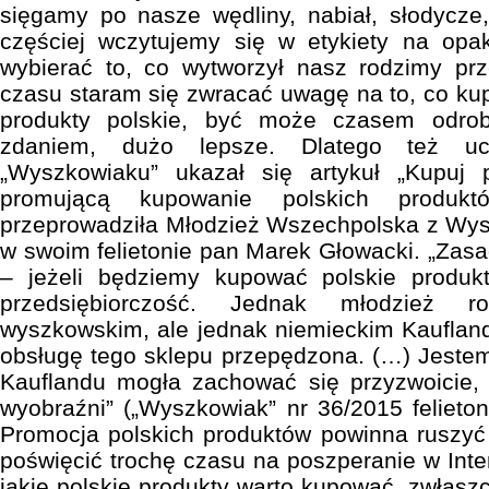
sięgamy po nasze wędliny, nabiał, słodycze,
częściej wczytujemy się w etykiety na opa
wybierać to, co wytworzył nasz rodzimy p
czasu staram się zwracać uwagę na to, co kup
produkty polskie, być może czasem odro
zdaniem, dużo lepsze. Dlatego też u
„Wyszkowiaku” ukazał się artykuł „Kupuj p
promującą kupowanie polskich produk
przeprowadziła Młodzież Wszechpolska z Wys
w swoim felietonie pan Marek Głowacki. „Zasad
– jeżeli będziemy kupować polskie produk
przedsiębiorczość. Jednak młodzież ro
wyszkowskim, ale jednak niemieckim Kauflan
obsługę tego sklepu przepędzona. (…) Jeste
Kauflandu mogła zachować się przyzwoicie, 
wyobraźni” („Wyszkowiak” nr 36/2015 felieton
Promocja polskich produktów powinna ruszyć
poświęcić trochę czasu na poszperanie w Inte
jakie polskie produkty warto kupować, zwłaszc