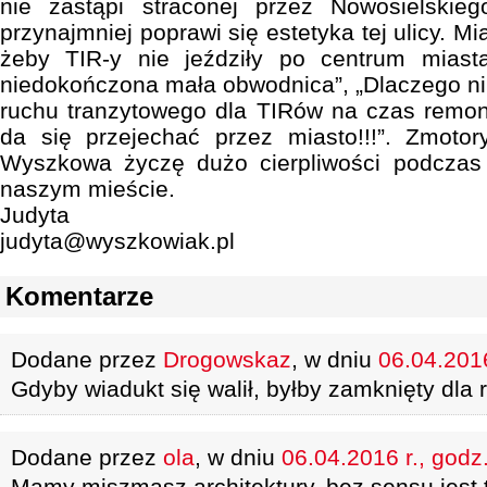
nie zastąpi straconej przez Nowosielskie
przynajmniej poprawi się estetyka tej ulicy. M
żeby TIR-y nie jeździły po centrum miast
niedokończona mała obwodnica”, „Dlaczego nik
ruchu tranzytowego dla TIRów na czas remon
da się przejechać przez miasto!!!”. Zmot
Wyszkowa życzę dużo cierpliwości podczas
naszym mieście.
Judyta
judyta@wyszkowiak.pl
Komentarze
Dodane przez
Drogowskaz
, w dniu
06.04.2016
Gdyby wiadukt się walił, byłby zamknięty dla 
Dodane przez
ola
, w dniu
06.04.2016 r., godz
Mamy miszmasz architektury, bez sensu jest t