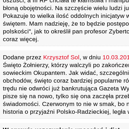
oszuści, a III RP chciała te kłamstwa i mani
błoną obojętności. Na szczęście wielu ludzi ju
Pokazuje to wielka ilość oddolnych inicjatyw 
świętem. Mam nadzieję, że to będzie postęp
polskości", jak to określił pan profesor Zyb
coraz więcej.
Dodane przez
Krzysztof Sol
, w dniu
10.03.201
Święto Żołnierzy, którzy walczyli po zakończe
sowieckim Okupantem. Jak widać, szczególni
obchodów, święto coraz bardziej popularne ró
trędu nie odwróci już bankrutująca Gazeta Wy
pisze się na nowo, tylko się ona zaczęła prze
świadomości. Czerwonym to nie w smak, bo n
historia o przyjaźni Polsko-Radzieckiej, legła