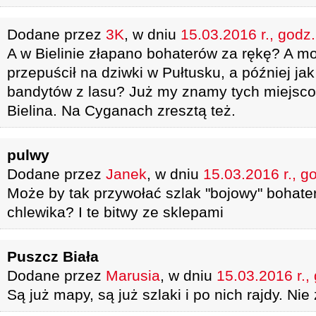
Dodane przez
3K
, w dniu
15.03.2016 r., godz
A w Bielinie złapano bohaterów za rękę? A mo
przepuścił na dziwki w Pułtusku, a później jak
bandytów z lasu? Już my znamy tych miejsco
Bielina. Na Cyganach zresztą też.
pulwy
Dodane przez
Janek
, w dniu
15.03.2016 r., g
Może by tak przywołać szlak "bojowy" bohate
chlewika? I te bitwy ze sklepami
Puszcz Biała
Dodane przez
Marusia
, w dniu
15.03.2016 r.,
Są już mapy, są już szlaki i po nich rajdy. Ni