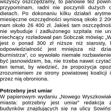
wszyscy oszczędzamy, to panowie też powinn
przypominam, radni nie poczynili dużych 
dietach. Po dokonaniu kilku działań arytm
miesięczne oszczędności wyniosą około 2 200 
nam około 26 400 zł. Jakieś tam oszczędności
nie wybuduje i zadłużonego szpitala nie ur
niechcący rozładował pan Sobczak mówiąc „W
jest o ponad 300 zł niższe niż starosty,
odpowiedzialność jest mniejsza niż dzi
burmistrza”, co wywołało niemałe rozbawienie
być jasnowidzem, ba, nie trzeba nawet czyta
ten temat, by wiedzieć, że propozycja opoz
zrozumieniem ze strony powiatowej koalicji i
przez nią obroniona.
Potrzebny jest umiar
W papierowym wydaniu „Nowego Wyszkowiaka
miasta: potrzebny jest umiar” redakcja 
budynków znajdujących się na ulicy Sowińs