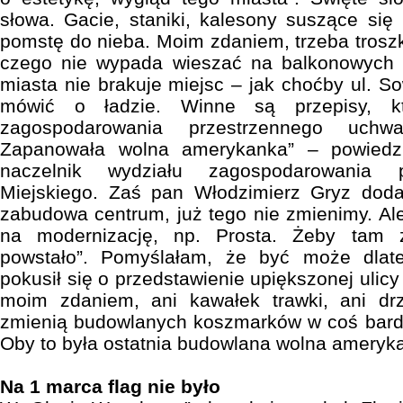
słowa. Gacie, staniki, kalesony suszące się
pomstę do nieba. Moim zdaniem, trzeba tros
czego nie wypada wieszać na balkonowych 
miasta nie brakuje miejsc – jak choćby ul. S
mówić o ładzie. Winne są przepisy, kt
zagospodarowania przestrzennego uch
Zapanowała wolna amerykanka” – powiedz
naczelnik wydziału zagospodarowania p
Miejskiego. Zaś pan Włodzimierz Gryz doda
zabudowa centrum, już tego nie zmienimy. Al
na modernizację, np. Prosta. Żeby tam 
powstało”. Pomyślałam, że być może dla
pokusił się o przedstawienie upiększonej ulic
moim zdaniem, ani kawałek trawki, ani dr
zmienią budowlanych koszmarków w coś bardz
Oby to była ostatnia budowlana wolna ameryk
Na 1 marca flag nie było