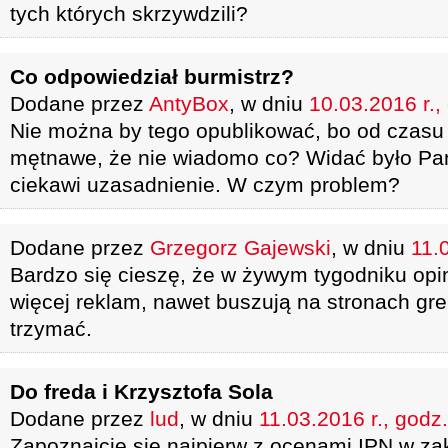
tych których skrzywdzili?
Co odpowiedział burmistrz?
Dodane przez
AntyBox
, w dniu
10.03.2016 r.,
Nie można by tego opublikować, bo od czasu 
mętnawe, że nie wiadomo co? Widać było Pan
ciekawi uzasadnienie. W czym problem?
Dodane przez
Grzegorz Gajewski
, w dniu
11.
Bardzo się cieszę, że w żywym tygodniku opi
więcej reklam, nawet buszują na stronach gr
trzymać.
Do freda i Krzysztofa Sola
Dodane przez
lud
, w dniu
11.03.2016 r., godz
Zapoznajcie się najpierw z ocenami IPN w z