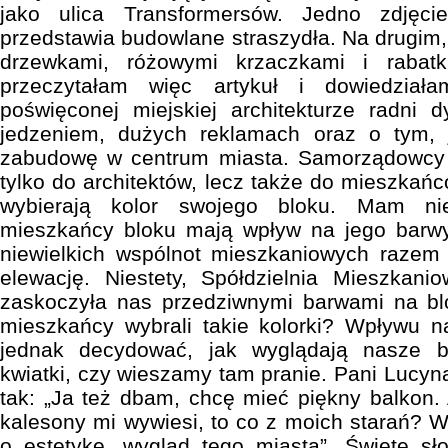
jako ulica Transformersów. Jedno zdjęcie
przedstawia budowlane straszydła. Na drugim,
drzewkami, różowymi krzaczkami i rabat
przeczytałam więc artykuł i dowiedział
poświęconej miejskiej architekturze radni 
jedzeniem, dużych reklamach oraz o tym, 
zabudowę w centrum miasta. Samorządowcy 
tylko do architektów, lecz także do mieszkań
wybierają kolor swojego bloku. Mam nie
mieszkańcy bloku mają wpływ na jego barw
niewielkich wspólnot mieszkaniowych razem
elewację. Niestety, Spółdzielnia Mieszkani
zaskoczyła nas przedziwnymi barwami na b
mieszkańcy wybrali takie kolorki? Wpływu
jednak decydować, jak wyglądają nasze 
kwiatki, czy wieszamy tam pranie. Pani Lucy
tak: „Ja też dbam, chcę mieć piękny balkon. 
kalesony mi wywiesi, to co z moich starań?
o estetykę, wygląd tego miasta”. Święte sł