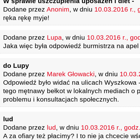
W sprawie uszczuplenia uposażeń i diet -
Dodane przez
Anonim
, w dniu
10.03.2016 r., 
ręka rękę myje!
Dodane przez
Lupa
, w dniu
10.03.2016 r., go
Jaka więc była odpowiedź burmistrza na ape
do Lupy
Dodane przez
Marek Głowacki
, w dniu
10.03.
Odpowiedź było widać na ulicach Wyszkowa - a
tego mętnawy bełkot w lokalnych mediach o p
problemu i konsultacjach społecznych.
lud
Dodane przez
lud
, w dniu
10.03.2016 r., godz
A za ofiary też płacimy? I to nie ja chcecie 