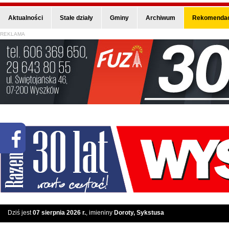
Aktualności
Stałe działy
Gminy
Archiwum
Rekomendac
REKLAMA
Dziś jest
07 sierpnia 2026 r.
, imieniny
Doroty, Sykstusa