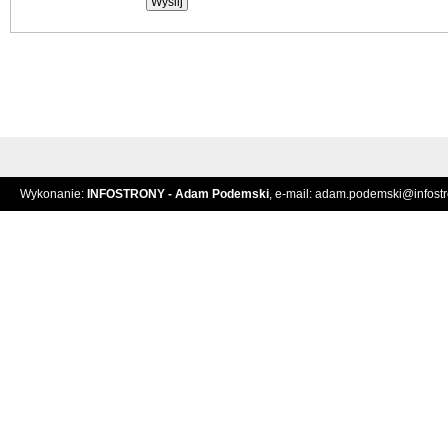
Wykonanie:
INFOSTRONY - Adam Podemski
, e-mail:
adam.podemski@infostro