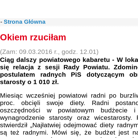
-
Strona Główna
Okiem rzuciłam
(Zam: 09.03.2016 r., godz. 12.01)
Ciąg dalszy powiatowego kabaretu - W lok
się relacja z sesji Rady Powiatu. Zdomi
postulatem radnych PiS dotyczącym obn
starosty o 1 010 zł.
Miesiąc wcześniej powiatowi radni po burzli
proc. obcięli swoje diety. Radni postan
oszczędności w powiatowym budżecie i p
wynagrodzenie starosty oraz wicestarosty
stwierdził „Najłatwiej odejmować diety radnym
są też radnymi. Mówi się, że budżet jest nap