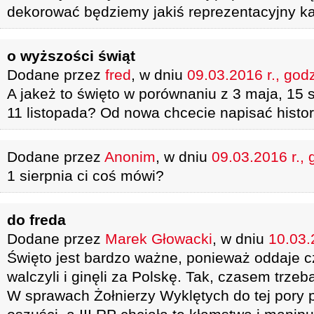
dekorować będziemy jakiś reprezentacyjny k
o wyższości świąt
Dodane przez
fred
, w dniu
09.03.2016 r., god
A jakeż to święto w porównaniu z 3 maja, 15 s
11 listopada? Od nowa chcecie napisać histor
Dodane przez
Anonim
, w dniu
09.03.2016 r., 
1 sierpnia ci coś mówi?
do freda
Dodane przez
Marek Głowacki
, w dniu
10.03.
Święto jest bardzo ważne, ponieważ oddaje c
walczyli i ginęli za Polskę. Tak, czasem trzeb
W sprawach Żołnierzy Wyklętych do tej pory p