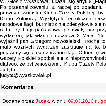
W „Głosie Wyszkowa” ukazał się artykuł „Flagi
Po przeanalizowaniu, a raczej po zbadaniu
prawnym wniosku Klubu Gazety Polskiej, b
Dzień Żołnierzy Wyklętych na ulicach nasz
narodowe flagi, burmistrz nie zdecydował się n
o to, by flagi państwowe pojawiały się prz
wydarzeń, jak właśnie rocznica 3 Maja, 15 
wyjaśnił pan Grzegorz Nowosielski. Trochę to
mało ważnych wydarzeń zasługuje na to, 
pojawiały się biało-czerwone flagi. Odnoszę w
Gazety Polskiej spotkał się z nieprzychylnoś
dlatego, że był wnioskiem... Klubu Gazety Pols
Judyta
judyta@wyszkowiak.pl
Komentarze
Dodane przez
Jacek
, w dniu
09.03.2016 r., g