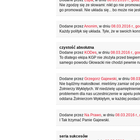
Dodane przez
Lupa
, w dniu
08.03.2016 r., godz
Nie zgodzę się ze słowami: nikt go nie promowa
go promowali. Nie układa się... bo może nie je
Dodane przez
Anonim
, w dniu
08.03.2016 r., go
Każdy polityk się układa. Tyle, że w swoich kon
czystość absolutna
Dodane przez
KODes
, w dniu
08.03.2016 r., go
To dlatego ekipa KGP nie złożyła przed biegiem 
samego powodu Głowacki nie chodzi pewnie na 
Dodane przez
Grzegorz Gajewski
, w dniu
08.03
Nie bądźmy małostkowi. mieliśmy zamiar od poc
Żołnierzy Wyklętych. W niedzielę upamiętnienie
problemem dla nas uczestniczenie w apelu pole
oddana Żołnierzom Wyklętym, w każdej postaci
Dodane przez
Na Prawo
, w dniu
08.03.2016 r.,
I Tak trzymać Panie Gajewski.
seria sukcesów