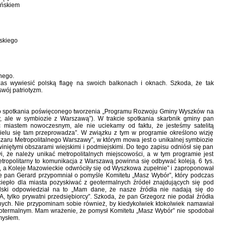
leńskiem
skiego
nego.
s wywiesić polską flagę na swoich balkonach i oknach. Szkoda, że tak
wój patriotyzm.
ego spotkania poświęconego tworzenia „Programu Rozwoju Gminy Wyszków na
, ale w symbiozie z Warszawą”). W trakcie spotkania skarbnik gminy pan
 miastem nowoczesnym, ale nie uciekamy od faktu, że jesteśmy satelitą
elu się tam przeprowadza”. W związku z tym w programie określono wizję
ru Metropolitalnego Warszawy”, w którym mowa jest o unikalnej symbiozie
niętymi obszarami wiejskimi i podmiejskimi. Do tego zapisu odniósł się pan
, że należy unikać metropolitalnych miejscowości, a w tym programie jest
etropolitarny to komunikacja z Warszawą powinna się odbywać koleją. 6 tys.
y, a Koleje Mazowieckie odwróciły się od Wyszkowa zupełnie” i zaproponował
e pan Gerard przypomniał o pomyśle Komitetu „Masz Wybór”, który podczas
iepło dla miasta pozyskiwać z geotermalnych źródeł znajdujących się pod
ski odpowiedział na to „Mam dane, że nasze źródła nie nadają się do
, tylko prywatni przedsiębiorcy”. Szkoda, że pan Grzegorz nie podał źródła
lnych. Nie przypominam sobie również, by kiedykolwiek ktokolwiek namawiał
termalnym. Mam wrażenie, że pomysł Komitetu „Masz Wybór” nie spodobał
omysłem.