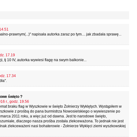
 14.51
no-prawnym(...)" napisała autorka zaraz po tym.... jak zbadała sprawę...
dz. 17.19
, tj 10 IV, autorka wywiesi flagę na swym balkonie...
odz. 17.34
ła".
dowe święto ?
16 r., godz. 19.56
emat braku flag w Wyszkowie w święto Żołnierzy Wyklętych. Wystąpiłem w
yszkowie z prośbą do pana burmistrza Nowosielskiego o wywieszenie po
 1 marca 2011 roku, a więc już od dawna. Jest to narodowe święto,
rozumiałe, dlaczego nasza prośba została zlekceważona. To jednak nie jest
ednak zlekceważeni nasi bohaterowie - Żołnierze Wyklęci ziemi wyszkowskiej