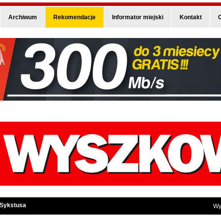
Archiwum
Rekomendacje
Informator miejski
Kontakt
O
 Sykstusa
Wy