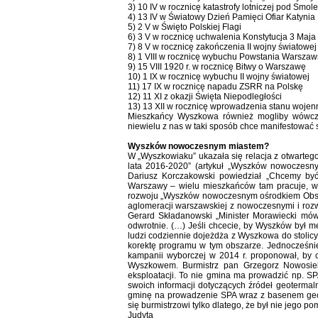
3) 10 IV w rocznicę katastrofy lotniczej pod Smo
4) 13 IV w Światowy Dzień Pamięci Ofiar Katynia
5) 2 V w Święto Polskiej Flagi
6) 3 V w rocznicę uchwalenia Konstytucja 3 Maja
7) 8 V w rocznicę zakończenia II wojny światowej
8) 1 VIII w rocznicę wybuchu Powstania Warszaw
9) 15 VIII 1920 r. w rocznicę Bitwy o Warszawę
10) 1 IX w rocznicę wybuchu II wojny światowej
11) 17 IX w rocznicę napadu ZSRR na Polskę
12) 11 XI z okazji Święta Niepodległości
13) 13 XII w rocznicę wprowadzenia stanu wojen
Mieszkańcy Wyszkowa również mogliby wówcza
niewielu z nas w taki sposób chce manifestować s
Wyszków nowoczesnym miastem?
W „Wyszkowiaku” ukazała się relacja z otwart
lata 2016-2020” (artykuł „Wyszków nowoczesny
Dariusz Korczakowski powiedział „Chcemy być
Warszawy – wielu mieszkańców tam pracuje, wi
rozwoju „Wyszków nowoczesnym ośrodkiem Obsza
aglomeracji warszawskiej z nowoczesnymi i rozwi
Gerard Składanowski „Minister Morawiecki mówi
odwrotnie. (…) Jeśli chcecie, by Wyszków był m
ludzi codziennie dojeżdża z Wyszkowa do stolic
korektę programu w tym obszarze. Jednocześni
kampanii wyborczej w 2014 r. proponował, by c
Wyszkowem. Burmistrz pan Grzegorz Nowosiel
eksploatacji. To nie gmina ma prowadzić np. SPA
swoich informacji dotyczących źródeł geoterma
gminę na prowadzenie SPA wraz z basenem geo
się burmistrzowi tylko dlatego, że był nie jego p
Judyta