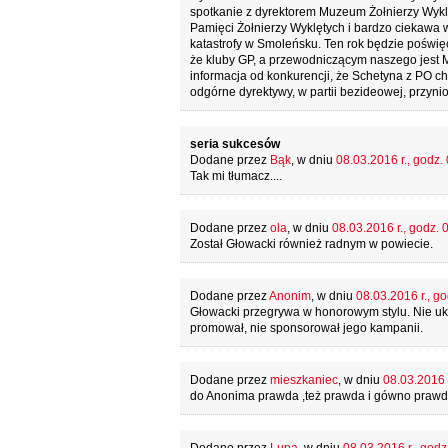
spotkanie z dyrektorem Muzeum Żołnierzy Wyklęt
Pamięci Żołnierzy Wyklętych i bardzo ciekawa 
katastrofy w Smoleńsku. Ten rok będzie poświ
że kluby GP, a przewodniczącym naszego jest M
informacja od konkurencji, że Schetyna z PO c
odgórne dyrektywy, w partii bezideowej, przynio
seria sukcesów
Dodane przez
Bąk
, w dniu
08.03.2016 r., godz.
Tak mi tłumacz....
Dodane przez
ola
, w dniu
08.03.2016 r., godz. 
Został Głowacki również radnym w powiecie.
Dodane przez
Anonim
, w dniu
08.03.2016 r., go
Głowacki przegrywa w honorowym stylu. Nie ukł
promował, nie sponsorował jego kampanii.
Dodane przez
mieszkaniec
, w dniu
08.03.2016 r
do Anonima prawda ,też prawda i gówno praw