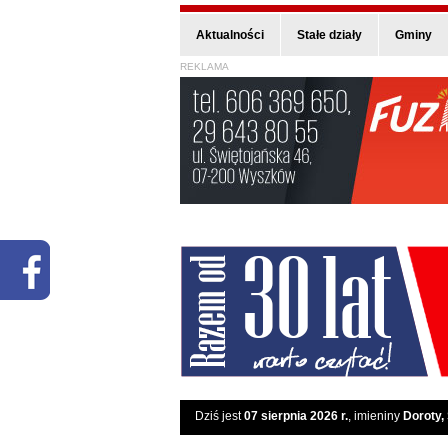
Aktualności
Stałe działy
Gminy
REKLAMA
Dziś jest
07 sierpnia 2026 r.
, imieniny
Doroty,