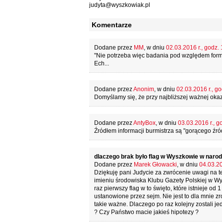
judyta@wyszkowiak.pl
Komentarze
Dodane przez
MM
, w dniu
02.03.2016 r., godz.
"Nie potrzeba więc badania pod względem formal
Ech...
Dodane przez
Anonim
, w dniu
02.03.2016 r., go
Domyślamy się, że przy najbliższej ważnej okazji
Dodane przez
AntyBox
, w dniu
03.03.2016 r., g
Źródłem informacji burmistrza są "gorącego źród
dlaczego brak było flag w Wyszkowie w naro
Dodane przez
Marek Głowacki
, w dniu
04.03.20
Dziękuję pani Judycie za zwrócenie uwagi na t
imieniu środowiska Klubu Gazety Polskiej w W
raz pierwszy flag w to święto, które istnieje od
ustanowione przez sejm. Nie jest to dla mnie z
takie ważne. Dlaczego po raz kolejny zostali j
? Czy Państwo macie jakieś hipotezy ?