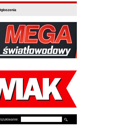
głoszenia
szukiwanie: