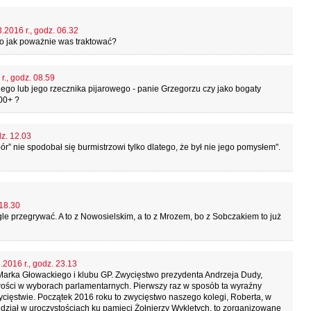
.2016 r., godz. 06.32
to jak poważnie was traktować?
r., godz. 08.59
ego lub jego rzecznika pijarowego - panie Grzegorzu czy jako bogaty
00+ ?
dz. 12.03
 nie spodobał się burmistrzowi tylko dlatego, że był nie jego pomysłem".
 18.30
gle przegrywać. A to z Nowosielskim, a to z Mrozem, bo z Sobczakiem to już
.2016 r., godz. 23.13
Marka Głowackiego i klubu GP. Zwycięstwo prezydenta Andrzeja Dudy,
ości w wyborach parlamentarnych. Pierwszy raz w sposób ta wyraźny
wycięstwie. Początek 2016 roku to zwycięstwo naszego kolegi, Roberta, w
ział w uroczystościach ku pamięci Żołnierzy Wyklętych, to zorganizowane