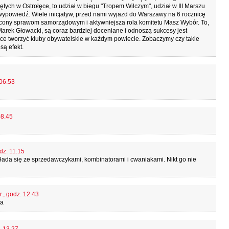
ych w Ostrołęce, to udział w biegu "Tropem Wilczym", udział w III Marszu
wypowiedź. Wiele inicjatyw, przed nami wyjazd do Warszawy na 6 rocznicę
ęcony sprawom samorządowym i aktywniejsza rola komitetu Masz Wybór. To,
arek Głowacki, są coraz bardziej doceniane i odnoszą sukcesy jest
hce tworzyć kluby obywatelskie w każdym powiecie. Zobaczymy czy takie
są efekt.
 06.53
08.45
dz. 11.15
ada się ze sprzedawczykami, kombinatorami i cwaniakami. Nikt go nie
., godz. 12.43
da