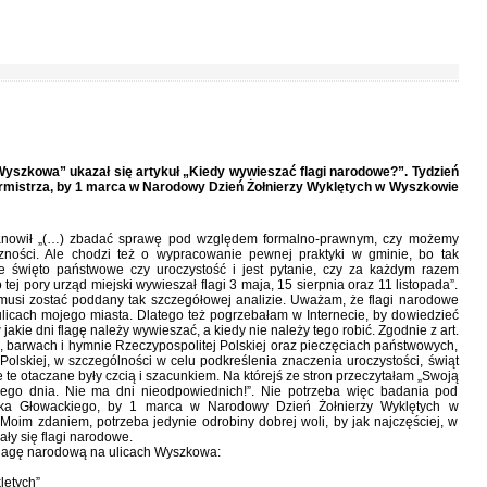
Wyszkowa” ukazał się artykuł „Kiedy wywieszać flagi narodowe?”. Tydzień
urmistrza, by 1 marca w Narodowy Dzień Żołnierzy Wyklętych w Wyszkowie
ostanowił „(…) zbadać sprawę pod względem formalno-prawnym, czy możemy
zności. Ale chodzi też o wypracowanie pewnej praktyki w gminie, bo tak
 święto państwowe czy uroczystość i jest pytanie, czy za każdym razem
ej pory urząd miejski wywieszał flagi 3 maja, 15 sierpnia oraz 11 listopada”.
musi zostać poddany tak szczegółowej analizie. Uważam, że flagi narodowe
licach mojego miasta. Dlatego też pogrzebałam w Internecie, by dowiedzieć
w jakie dni flagę należy wywieszać, a kiedy nie należy tego robić. Zgodnie z art.
le, barwach i hymnie Rzeczypospolitej Polskiej oraz pieczęciach państwowych,
lskiej, w szczególności w celu podkreślenia znaczenia uroczystości, świąt
te otaczane były czcią i szacunkiem. Na którejś ze stron przeczytałam „Swoją
ego dnia. Nie ma dni nieodpowiednich!”. Nie potrzeba więc badania pod
ka Głowackiego, by 1 marca w Narodowy Dzień Żołnierzy Wyklętych w
oim zdaniem, potrzeba jedynie odrobiny dobrej woli, by jak najczęściej, w
y się flagi narodowe.
lagę narodową na ulicach Wyszkowa:
lętych”