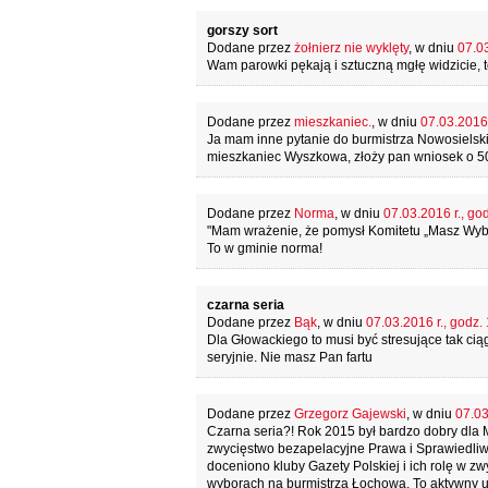
gorszy sort
Dodane przez
żołnierz nie wyklęty
, w dniu
07.03
Wam parowki pękają i sztuczną mgłę widzicie, 
Dodane przez
mieszkaniec.
, w dniu
07.03.2016 
Ja mam inne pytanie do burmistrza Nowosielski
mieszkaniec Wyszkowa, złoży pan wniosek o 5
Dodane przez
Norma
, w dniu
07.03.2016 r., go
"Mam wrażenie, że pomysł Komitetu „Masz Wybór”
To w gminie norma!
czarna seria
Dodane przez
Bąk
, w dniu
07.03.2016 r., godz.
Dla Głowackiego to musi być stresujące tak cią
seryjnie. Nie masz Pan fartu
Dodane przez
Grzegorz Gajewski
, w dniu
07.03
Czarna seria?! Rok 2015 był bardzo dobry dla 
zwycięstwo bezapelacyjne Prawa i Sprawiedliw
doceniono kluby Gazety Polskiej i ich rolę w z
wyborach na burmistrza Łochowa. To aktywny ud