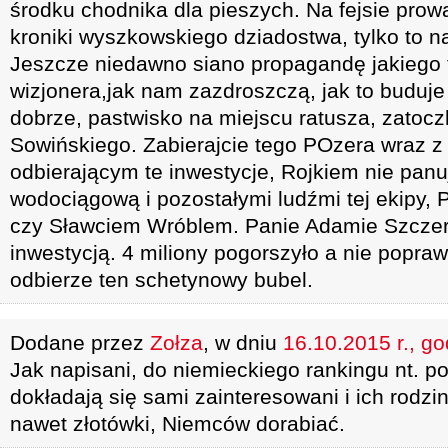
środku chodnika dla pieszych. Na fejsie prowa
kroniki wyszkowskiego dziadostwa, tylko to n
Jeszcze niedawno siano propagandę jakiego
wizjonera,jak nam zazdroszczą, jak to budu
dobrze, pastwisko na miejscu ratusza, zatoczk
Sowińskiego. Zabierajcie tego POzera wraz 
odbierającym te inwestycje, Rojkiem nie pan
wodociągową i pozostałymi ludźmi tej ekipy,
czy Sławciem Wróblem. Panie Adamie Szczerbo
inwestycją. 4 miliony pogorszyło a nie popraw
odbierze ten schetynowy bubel.
Dodane przez
Zołza
, w dniu
16.10.2015 r., go
Jak napisani, do niemieckiego rankingu nt. p
dokładają się sami zainteresowani i ich rodzi
nawet złotówki, Niemców dorabiać.