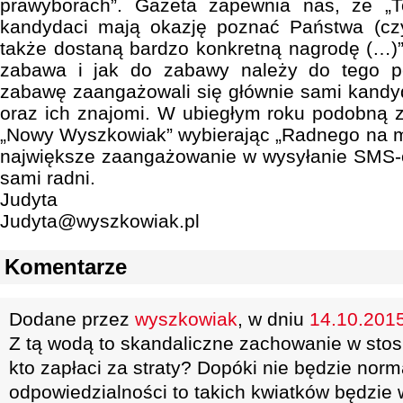
prawyborach”. Gazeta zapewnia nas, że „T
kandydaci mają okazję poznać Państwa (czyl
także dostaną bardzo konkretną nagrodę (…)”
zabawa i jak do zabawy należy do tego p
zabawę zaangażowali się głównie sami kandy
oraz ich znajomi. W ubiegłym roku podobną za
„Nowy Wyszkowiak” wybierając „Radnego na 
największe zaangażowanie w wysyłanie SMS-ów
sami radni.
Judyta
Judyta@wyszkowiak.pl
Komentarze
Dodane przez
wyszkowiak
, w dniu
14.10.2015
Z tą wodą to skandaliczne zachowanie w sto
kto zapłaci za straty? Dopóki nie będzie no
odpowiedzialności to takich kwiatków będzie w