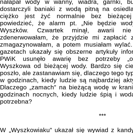
nałapał wody w wanny, wiadra, garnki, bute
dostarczyli baniaki z wodą pitną na osie
ciężko jest żyć normalnie bez bieżące
powiedzieć, że alarm pt. „Nie będzie wod
Wyszków. Czwartek minął, awarii nie
zdenerwowałam, że przyjdzie mi zapłacić 
zmagazynowałam, a potem musiałam wylać.
gazetach ukazały się obszerne artykuły info
PWiK usunęło awarię bez potrzeby „od
Wyszkowa od bieżącej wody. Bardzo się cie
poszło, ale zastanawiam się, dlaczego tego t
w godzinach, kiedy ludzie są najbardziej akt
Dlaczego „zamach” na bieżącą wodę w kran
godzinach nocnych, kiedy ludzie śpią i wod
potrzebna?
***
W „Wyszkowiaku” ukazał się wywiad z kand