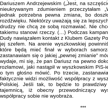
Dariuszem Andrzejewskim („Jest, na szczęści
nieukrywanym zdumieniem przeczytałam „
jednak potrzebna pewna zmiana, bo dosz
rozdźwięku. Niektórzy uważają się za lepszych
drudzy nie chcą ze sobą rozmawiać. Nie chcę
takiemu stanowi rzeczy. (…) Podczas kampani
Dudy nawiązałem kontakt z Klubem Gazety Po
jej szefem. Na arenie wyszkowskiej powinn
które będą mieć finał w wyborach samorz
zastanawiam się o jakiej „pewnej zmianie” mó
wydaje, mi się, że pan Dariusz na pewno doko
rozłamowi, jaki nastąpił w wyszkowskim PiS-ie,
o tym głośno mówić. Po trzecie, zastanawi
faktycznie widzi możliwość współpracy z wy
Polskiej. Jeśli tak, to będzie to prawdziw
tajemnicą, iż obecny przewodniczący wy
współpracy sobie nie wyobraża.
***