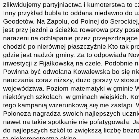
zlikwidujemy partyjniactwa i kumoterstwa to 
Inny przykład bubla to oddana niedawno do uż
Geodetów. Na Zapolu, od Polnej do Serockiej,
jest przy jezdni a ścieżka rowerowa przy pos
narażeni na ochlapanie przez przejeżdżając
chodzić po nierównej płaszczyźnie.Kto tak pro
gdzie jest nadzór gminy. Za to odpowiada Now
inwestycji z Fijałkowską na czele. Podobnie
Powinna być odwołana Kowalewska bo się ni
nauczania coraz niższy, dużo gorszy w stosu
województwa. Poziom matematyki w gminie 
niektórych szkołach, w gminach wiejskich. Ko
tego kampanią wizerunkową się nie zastąpi. 
Poloneza nagradza swoich najlepszych uczn
nawet na takie spotkanie nie pofatygowała. Ja
do najlepszych szkół to zwiększą liczbę bezr
tą niekompetentną ekipę.