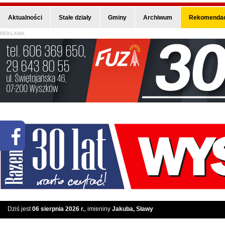
Aktualności
Stałe działy
Gminy
Archiwum
Rekomendac
REKLAMA
Dziś jest
06 sierpnia 2026 r.
, imieniny
Jakuba, Sławy