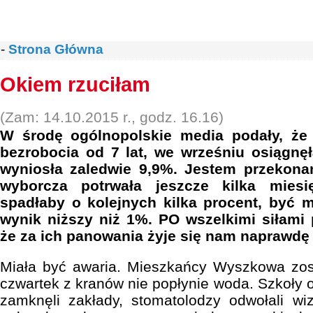
-
Strona Główna
Okiem rzuciłam
(Zam: 14.10.2015 r., godz. 16.16)
W środę ogólnopolskie media podały, że
bezrobocia od 7 lat, we wrześniu osiągnę
wyniosła zaledwie 9,9%. Jestem przekon
wyborcza potrwała jeszcze kilka miesi
spadłaby o kolejnych kilka procent, być 
wynik niższy niż 1%. PO wszelkimi siłami
że za ich panowania żyje się nam naprawdę
Miała być awaria. Mieszkańcy Wyszkowa zost
czwartek z kranów nie popłynie woda. Szkoły od
zamknęli zakłady, stomatolodzy odwołali wi