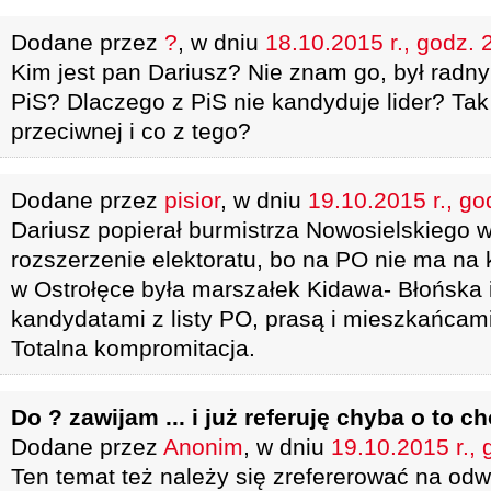
Dodane przez
?
, w dniu
18.10.2015 r., godz. 
Kim jest pan Dariusz? Nie znam go, był rad
PiS? Dlaczego z PiS nie kandyduje lider? Tak 
przeciwnej i co z tego?
Dodane przez
pisior
, w dniu
19.10.2015 r., go
Dariusz popierał burmistrza Nowosielskiego w
rozszerzenie elektoratu, bo na PO nie ma na
w Ostrołęce była marszałek Kidawa- Błońska 
kandydatami z listy PO, prasą i mieszkańcami
Totalna kompromitacja.
Do ? zawijam ... i już referuję chyba o to ch
Dodane przez
Anonim
, w dniu
19.10.2015 r., 
Ten temat też należy się zrefererować na odw