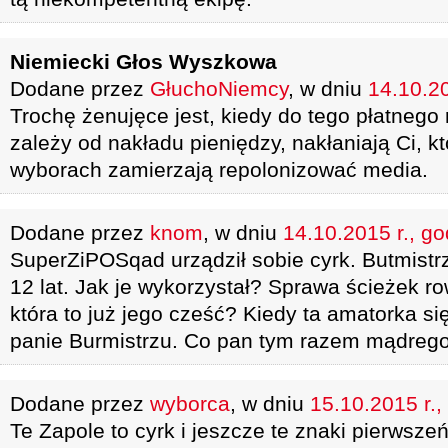
Niemiecki Głos Wyszkowa
Dodane przez
GłuchoNiemcy
, w dniu
14.10.20
Trochę żenujęce jest, kiedy do tego płatnego 
zależy od nakładu pieniędzy, nakłaniają Ci, 
wyborach zamierzają repolonizować media.
Dodane przez
knom
, w dniu
14.10.2015 r., go
SuperZiPOSqad urządził sobie cyrk. Butmistr
12 lat. Jak je wykorzystał? Sprawa ścieżek ro
która to już jego cześć? Kiedy ta amatorka s
panie Burmistrzu. Co pan tym razem mądreg
Dodane przez
wyborca
, w dniu
15.10.2015 r.,
Te Zapole to cyrk i jeszcze te znaki pierwsze