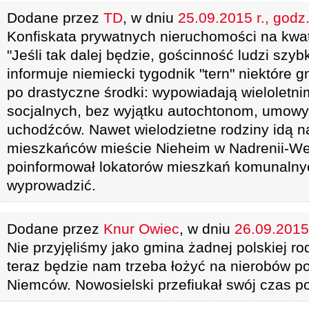
Dodane przez
TD
, w dniu
25.09.2015 r., godz
Konfiskata prywatnych nieruchomości na kwat
"Jeśli tak dalej będzie, gościnność ludzi szy
informuje niemiecki tygodnik "tern" niektóre 
po drastyczne środki: wypowiadają wielolet
socjalnych, bez wyjątku autochtonom, umowy,
uchodźców. Nawet wielodzietne rodziny idą n
mieszkańców mieście Nieheim w Nadrenii-West
poinformował lokatorów mieszkań komunalnyc
wyprowadzić.
Dodane przez
Knur Owiec
, w dniu
26.09.2015 
Nie przyjęliśmy jako gmina żadnej polskiej r
teraz będzie nam trzeba łożyć na nierobów 
Niemców. Nowosielski przefiukał swój czas 