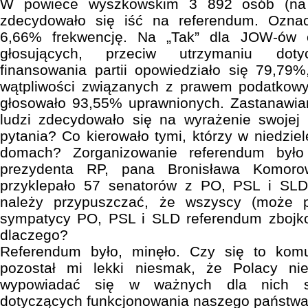
W powiece wyszkowskim 3 892 osób (na 
zdecydowało się iść na referendum. Oznac
6,66% frekwencję. Na „Tak” dla JOW-ów 
głosujących, przeciw utrzymaniu dot
finansowania partii opowiedziało się 79,79
wątpliwości związanych z prawem podatkow
głosowało 93,55% uprawnionych. Zastanawia
ludzi zdecydowało się na wyrażenie swojej 
pytania? Co kierowało tymi, którzy w niedzie
domach? Zorganizowanie referendum było
prezydenta RP, pana Bronisława Komorow
przyklepało 57 senatorów z PO, PSL i SLD
należy przypuszczać, że wszyscy (może 
sympatycy PO, PSL i SLD referendum zbojko
dlaczego?
Referendum było, minęło. Czy się to kom
pozostał mi lekki niesmak, że Polacy nie
wypowiadać się w ważnych dla nich s
dotyczących funkcjonowania naszego państ