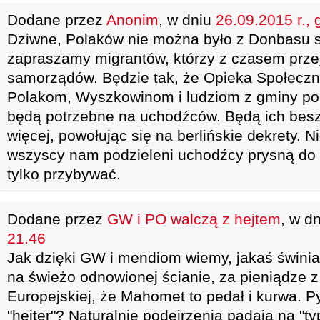
Dodane przez
Anonim
, w dniu
26.09.2015 r., 
Dziwne, Polaków nie można było z Donbasu s
zapraszamy migrantów, którzy z czasem prze
samorządów. Będzie tak, że Opieka Społeczn
Polakom, Wyszkowinom i ludziom z gminy po
będą potrzebne na uchodźców. Będą ich besz
więcej, powołując się na berlińskie dekrety. Ni
wszyscy nam podzieleni uchodźcy prysną do 
tylko przybywać.
Dodane przez
GW i PO walczą z hejtem
, w d
21.46
Jak dzięki GW i mendiom wiemy, jakaś świnia,
na świeżo odnowionej ścianie, za pieniądze z
Europejskiej, że Mahomet to pedał i kurwa. P
"hejter"? Naturalnie podejrzenia padają na "