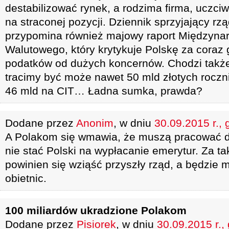
destabilizować rynek, a rodzima firma, uczciwi
na straconej pozycji. Dziennik sprzyjający r
przypomina również majowy raport Międzyn
Walutowego, który krytykuje Polskę za coraz
podatków od dużych koncernów. Chodzi także
tracimy być może nawet 50 mld złotych roczni
46 mld na CIT… Ładna sumka, prawda?
Dodane przez
Anonim
, w dniu
30.09.2015 r., 
A Polakom się wmawia, że muszą pracować do 
nie stać Polski na wypłacanie emerytur. Za t
powinien się wziąść przyszły rząd, a będzie m
obietnic.
100 miliardów ukradzione Polakom
Dodane przez
Pisiorek
, w dniu
30.09.2015 r.,