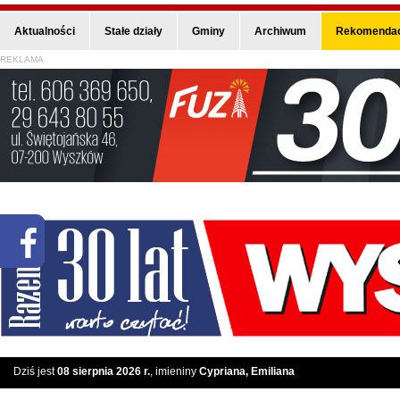
Aktualności
Stałe działy
Gminy
Archiwum
Rekomendac
REKLAMA
Dziś jest
08 sierpnia 2026 r.
, imieniny
Cypriana, Emiliana