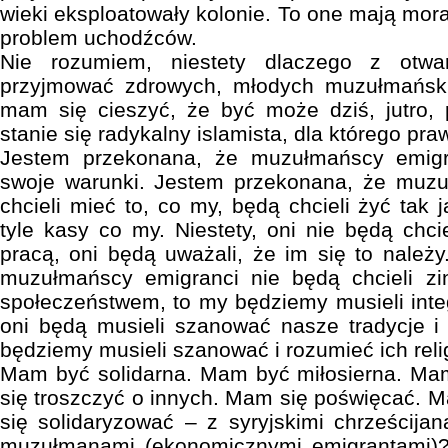
wieki eksploatowały kolonie. To one mają mor
problem uchodźców.
Nie rozumiem, niestety dlaczego z otw
przyjmować zdrowych, młodych muzułmańsk
mam się cieszyć, że być może dziś, jutro,
stanie się radykalny islamista, dla którego praw
Jestem przekonana, że muzułmańscy emigr
swoje warunki. Jestem przekonana, że muz
chcieli mieć to, co my, będą chcieli żyć tak 
tyle kasy co my. Niestety, oni nie będą chci
pracą, oni będą uważali, że im się to należ
muzułmańscy emigranci nie będą chcieli zi
społeczeństwem, to my będziemy musieli integ
oni będą musieli szanować nasze tradycje i
będziemy musieli szanować i rozumieć ich reli
Mam być solidarna. Mam być miłosierna. M
się troszczyć o innych. Mam się poświęcać.
się solidaryzować – z syryjskimi chrześcija
muzułmanami (ekonomicznymi emigrantami)? J