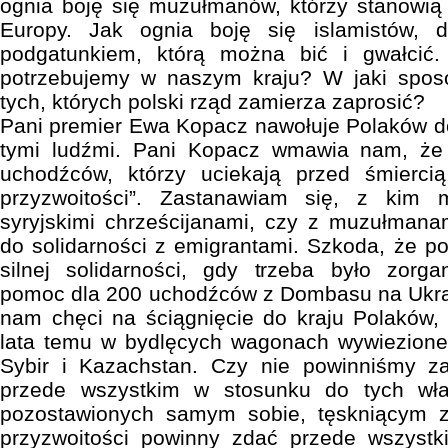
ognia boję się muzułmanów, którzy stanowią
Europy. Jak ognia boję się islamistów, d
podgatunkiem, którą można bić i gwałcić.
potrzebujemy w naszym kraju? W jaki spos
tych, których polski rząd zamierza zaprosić?
Pani premier Ewa Kopacz nawołuje Polaków do
tymi ludźmi. Pani Kopacz wmawia nam, że 
uchodźców, którzy uciekają przed śmiercią
przyzwoitości”. Zastanawiam się, z kim
syryjskimi chrześcijanami, czy z muzułmana
do solidarności z emigrantami. Szkoda, że po
silnej solidarności, gdy trzeba było zorg
pomoc dla 200 uchodźców z Dombasu na Ukrai
nam chęci na ściągnięcie do kraju Polaków, 
lata temu w bydlęcych wagonach wywiezione 
Sybir i Kazachstan. Czy nie powinniśmy z
przede wszystkim w stosunku do tych wła
pozostawionych samym sobie, tęskniącym 
przyzwoitości powinny zdać przede wszystk