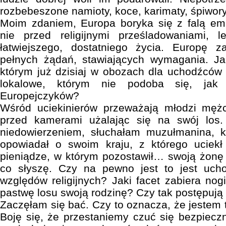
rozbebeszone namioty, koce, karimaty, śpiwory
Moim zdaniem, Europa boryka się z falą emi
nie przed religijnymi prześladowaniami, 
łatwiejszego, dostatniego życia. Europę 
pełnych żądań, stawiających wymagania. Jak
którym już dzisiaj w obozach dla uchodźców
lokalowe, którym nie podoba się, jak z
Europejczyków?
Wśród uciekinierów przeważają młodzi mężc
przed kamerami użalając się na swój los.
niedowierzeniem, słuchałam muzułmanina, 
opowiadał o swoim kraju, z którego uciekł
pieniądze, w którym pozostawił… swoją żonę i
co słyszę. Czy na pewno jest to jest uch
względów religijnych? Jaki facet zabiera nog
pastwę losu swoją rodzinę? Czy tak postępują 
Zaczęłam się bać. Czy to oznacza, że jestem
Boję się, że przestaniemy czuć się bezpiecz