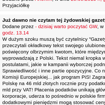
Przyjaciółkę
Już dawno nie czytam tej żydowskiej gazet
Dodane przez
- dzisiaj warto poczytać GW
, w
godz. 13.14
W dużym szoku muszą być czytelnicy "Gazety
przeczytali okładkowy tekst swojego ulubioneg
poświęcony olbrzymim kwotom, które międz
wyprowadzają z Polski. Tekst niemal kropka 
postulatami, jakie w kampanii wyborczej podn
Sprawiedliwość i inne partie opozycyjne. Co 
Komisji Europejskiej... jak program PiS! Zagr
Polskę na 46 mld złotych rocznie przy podatku
mld przy VAT! Płacenia podatków unikają gł
korporacje, uderza to pośrednio w polskie fir
dodatkowymi pieniędzmi mogą stosować cen