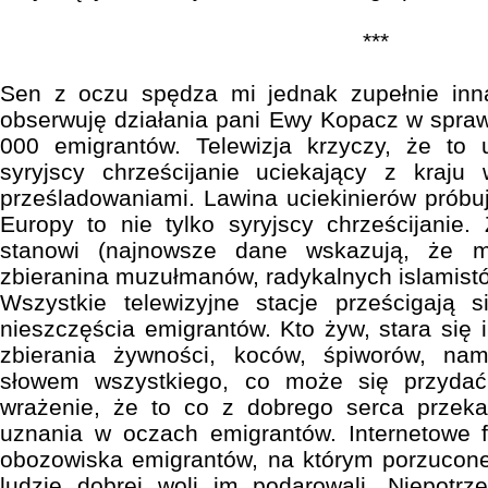
***
Sen z oczu spędza mi jednak zupełnie inn
obserwuję działania pani Ewy Kopacz w sprawi
000 emigrantów. Telewizja krzyczy, że to 
syryjscy chrześcijanie uciekający z kraju 
prześladowaniami. Lawina uciekinierów próbu
Europy to nie tylko syryjscy chrześcijanie
stanowi (najnowsze dane wskazują, że 
zbieranina muzułmanów, radykalnych islamistó
Wszystkie telewizyjne stacje prześcigają
nieszczęścia emigrantów. Kto żyw, stara się
zbierania żywności, koców, śpiworów, na
słowem wszystkiego, co może się przydać
wrażenie, że to co z dobrego serca przekaz
uznania w oczach emigrantów. Internetowe f
obozowiska emigrantów, na którym porzucone
ludzie dobrej woli im podarowali. Niepotrz