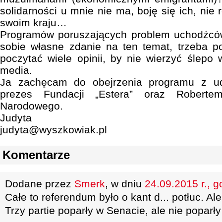
solidarności u mnie nie ma, boję się ich, nie
swoim kraju…
Programów poruszających problem uchodźców 
sobie własne zdanie na ten temat, trzeba po
poczytać wiele opinii, by nie wierzyć ślepo
media.
Ja zachęcam do obejrzenia programu z u
prezes Fundacji „Estera” oraz Robert
Narodowego.
Judyta
judyta@wyszkowiak.pl
Komentarze
Dodane przez
Smerk
, w dniu
24.09.2015 r., g
Całe to referendum było o kant d... potłuc. Al
Trzy partie poparły w Senacie, ale nie poparły