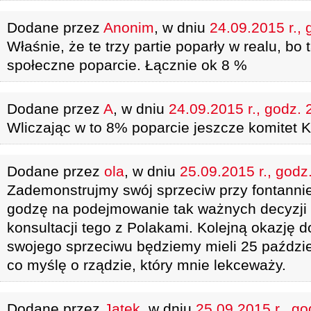
Dodane przez
Anonim
, w dniu
24.09.2015 r., 
Właśnie, że te trzy partie poparły w realu, bo 
społeczne poparcie. Łącznie ok 8 %
Dodane przez
A
, w dniu
24.09.2015 r., godz. 
Wliczając w to 8% poparcie jeszcze komitet 
Dodane przez
ola
, w dniu
25.09.2015 r., godz
Zademonstrujmy swój sprzeciw przy fontannie
godzę na podejmowanie tak ważnych decyzji 
konsultacji tego z Polakami. Kolejną okazję
swojego sprzeciwu będziemy mieli 25 paździe
co myślę o rządzie, który mnie lekceważy.
Dodane przez
Jątek
, w dniu
25.09.2015 r., go