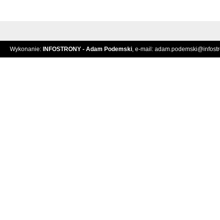
Wykonanie:
INFOSTRONY - Adam Podemski
, e-mail:
adam.podemski@infostro