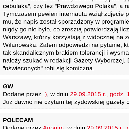
cebulaka", czy też "Prawdziwego Polaka", a na
Tymczasem pewien internauta wziął zdjęcie p
mu, że napis został sporządzony w programie 
nigdy go nie było, co zresztą potwierdzają li
Warszawy, którzy korzystają z widocznej na zd
Wilanowska. Zatem odpowiedzi na pytanie, kt
tak skandalicznym brakiem tolerancji i wysma
należy szukać w redakcji Gazety Wyborczej.
"oświeconych" robi się komiczna.
GW
Dodane przez
;)
, w dniu
29.09.2015 r., godz. 
Już dawno nie czytam tej żydowskiej gazety 
POLECAM
Dodane przez
Anonim
, w dniu
29.09.2015 r., 