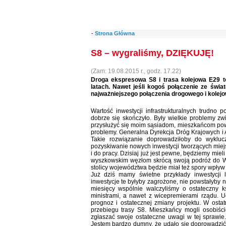
-
Strona Główna
S8 – wygraliśmy, DZIĘKUJĘ!
(Zam: 19.08.2015 r., godz. 17.22)
Droga ekspresowa S8 i trasa kolejowa E29 
latach. Nawet jeśli kogoś połączenie ze świa
najważniejszego połączenia drogowego i kolejo
Wartość inwestycji infrastrukturalnych trudno
dobrze się skończyło. Były wielkie problemy z
przysłużyć się moim sąsiadom, mieszkańcom powia
problemy. Generalna Dyrekcja Dróg Krajowych i 
Takie rozwiązanie doprowadziłoby do wykluc
pozyskiwanie nowych inwestycji tworzących mie
i do pracy. Dzisiaj już jest pewne, będziemy miel
wyszkowskim węzłom skrócą swoją podróż do Wa
stolicy województwa będzie miał też spory wpływ
Już dziś mamy świetne przykłady inwestycji 
inwestycje te byłyby zagrożone, nie powstałyby 
miesięcy wspólnie walczyliśmy o ostateczny k
ministrami, a nawet z wicepremierami rządu. 
prognoz i ostatecznej zmiany projektu. W osta
przebiegu trasy S8. Mieszkańcy mogli osobiśc
zgłaszać swoje ostateczne uwagi w tej sprawi
Jestem bardzo dumny, że udało się doprowadzić