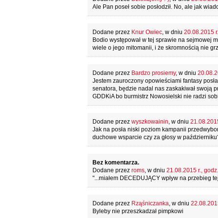
Ale Pan poseł sobie posłodził. No, ale jak wia
Dodane przez
Knur Owiec
, w dniu
20.08.2015 r.
Bodio występował w tej sprawie na sejmowej mów
wiele o jego mitomanii, i że skromnością nie gr
Dodane przez
Bardzo prosiemy
, w dniu
20.08.2
Jestem zauroczony opowieściami fantasy posła 
senatora, będzie nadal nas zaskakiwał swoją p
GDDKiA bo burmistrz Nowosielski nie radzi sob
Dodane przez
wyszkowainin
, w dniu
21.08.2015
Jak na posła niski poziom kampanii przedwybor
duchowe wsparcie czy za głosy w październiku
Bez komentarza.
Dodane przez
roms
, w dniu
21.08.2015 r., godz
"...miałem DECEDUJĄCY wpływ na przebieg tej t
Dodane przez
Rząśniczanka
, w dniu
22.08.2015
Byleby nie przeszkadzał pimpkowi