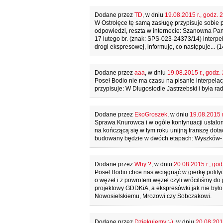
Dodane przez
TD
, w dniu
19.08.2015 r., godz. 
W Ostrołęce tę samą zasługę przypisuje sobie po
odpowiedzi, reszta w internecie: Szanowna Pa
17 lutego br. (znak: SPS-023-24373/14) interp
drogi ekspresowej, informuję, co następuje... (
Dodane przez
aaa
, w dniu
19.08.2015 r., godz.
Poseł Bodio nie ma czasu na pisanie interpelacj
przypisuje: W Dlugosiodle Jastrzebski i była r
Dodane przez
EkoGroszek
, w dniu
19.08.2015 r
Sprawa Knurowca i w ogóle kontynuacji ustalona
na kończącą się w tym roku unijną transzę dota
budowany będzie w dwóch etapach: Wyszków- 
Dodane przez
Why ?
, w dniu
20.08.2015 r., god
Poseł Bodio chce nas wciągnąć w gierkę polity
o węzeł i z powrotem węzeł czyli wróciliśmy do 
projektowy GDDKiA, a ekspresówki jak nie był
Nowosielskiemu, Mrozowi czy Sobczakowi.
Dodane przez
Dziekujemy :-)
, w dniu
20.08.2015