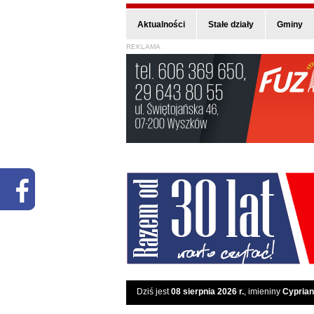
Aktualności
Stałe działy
Gminy
REKLAMA
Dziś jest
08 sierpnia 2026 r.
, imieniny
Cyprian