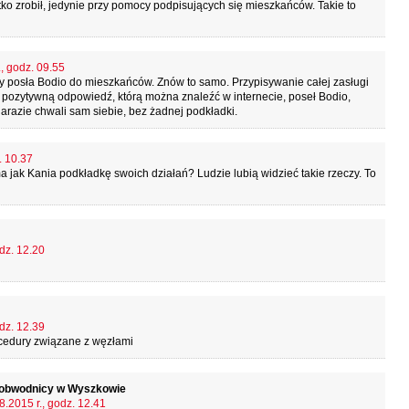
tko zrobił, jedynie przy pomocy podpisujących się mieszkańców. Takie to
, godz. 09.55
y posła Bodio do mieszkańców. Znów to samo. Przypisywanie całej zasługi
ał pozytywną odpowiedź, którą można znaleźć w internecie, poseł Bodio,
razie chwali sam siebie, bez żadnej podkładki.
. 10.37
 ma jak Kania podkładkę swoich działań? Ludzie lubią widzieć takie rzeczy. To
dz. 12.20
dz. 12.39
rocedury związane z węzłami
y obwodnicy w Wyszkowie
8.2015 r., godz. 12.41