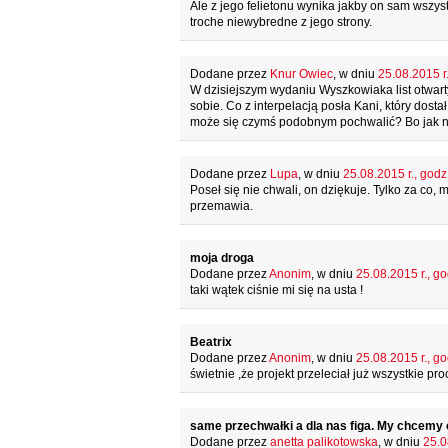
Ale z jego felietonu wynika jakby on sam wszys
troche niewybredne z jego strony.
Dodane przez
Knur Owiec
, w dniu
25.08.2015 r.
W dzisiejszym wydaniu Wyszkowiaka list otwart
sobie. Co z interpelacją posła Kani, który dost
może się czymś podobnym pochwalić? Bo jak na
Dodane przez
Lupa
, w dniu
25.08.2015 r., godz
Poseł się nie chwali, on dziękuje. Tylko za co,
przemawia.
moja droga
Dodane przez
Anonim
, w dniu
25.08.2015 r., go
taki wątek ciśnie mi się na usta !
Beatrix
Dodane przez
Anonim
, w dniu
25.08.2015 r., go
świetnie ,że projekt przeleciał już wszystkie p
same przechwałki a dla nas figa. My chcem
Dodane przez
anetta palikotowska
, w dniu
25.0