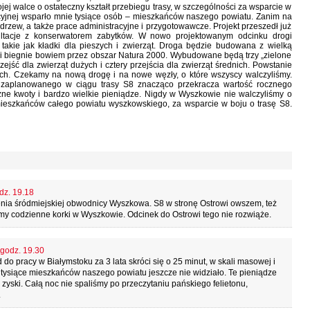
ej walce o ostateczny kształt przebiegu trasy, w szczególności za wsparcie w
yjnej wsparło mnie tysiące osób – mieszkańców naszego powiatu. Zanim na
rzew, a także prace administracyjne i przygotowawcze. Projekt przeszedł już
ultacje z konserwatorem zabytków. W nowo projektowanym odcinku drogi
ie takie jak kładki dla pieszych i zwierząt. Droga będzie budowana z wielką
ji biegnie bowiem przez obszar Natura 2000. Wybudowane będą trzy „zielone
zejść dla zwierząt dużych i cztery przejścia dla zwierząt średnich. Powstanie
nych. Czekamy na nową drogę i na nowe węzły, o które wszyscy walczyliśmy.
a zaplanowanego w ciągu trasy S8 znacząco przekracza wartość rocznego
czne kwoty i bardzo wielkie pieniądze. Nigdy w Wyszkowie nie walczyliśmy o
mieszkańców całego powiatu wyszkowskiego, za wsparcie w boju o trasę S8.
dz. 19.18
nia śródmiejskiej obwodnicy Wyszkowa. S8 w stronę Ostrowi owszem, też
amy codzienne korki w Wyszkowie. Odcinek do Ostrowi tego nie rozwiąże.
 godz. 19.30
do pracy w Białymstoku za 3 lata skróci się o 25 minut, w skali masowej i
i tysiące mieszkańców naszego powiatu jeszcze nie widziało. Te pieniądze
yski. Całą noc nie spaliśmy po przeczytaniu pańskiego felietonu,
.