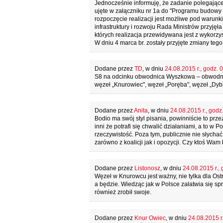
Jednocześnie informuję, że zadanie polegając
ujęte w załączniku nr 1a do "Programu budowy d
rozpoczęcie realizacji jest możliwe pod warun
infrastruktury i rozwoju Rada Ministrów przyj
których realizacja przewidywana jest z wykor
W dniu 4 marca br. zostały przyjęte zmiany tego
Dodane przez
TD
, w dniu
24.08.2015 r., godz. 
S8 na odcinku obwodnica Wyszkowa – obwodnica
węzeł „Knurowiec", węzeł „Poręba", węzeł „Dyb
Dodane przez
Anita
, w dniu
24.08.2015 r., godz
Bodio ma swój styl pisania, powinniście to prze
inni że potrafi się chwalić działaniami, a to w P
rzeczywistość. Poza tym, publicznie nie słychać
zarówno z koalicji jak i opozycji. Czy ktoś Wam
Dodane przez
Listonosz
, w dniu
24.08.2015 r., 
Węzeł w Knurowcu jest ważny, nie tylka dla Ost
a będzie. Wiedząc jak w Polsce załatwia się spr
również zrobił swoje.
Dodane przez
Knur Owiec
, w dniu
24.08.2015 r.