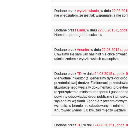
Dodane przez
wyszkowianin
, w dniu
22.08.2015
nie wiedziałem, że jest tak wspaniale, a nie so
Dodane przez
Lami
, w dniu
22.08.2015 r., godz
Namolna propaganda sukcesu
Dodane przez
Anonim
, w dniu
22.08.2015 r., go
Chwalmy się sami jak nas nikt nie chce chwalić
uśmieszmiem z wyszkowskich czasopism.
Dodane przez
TD
, w dniu
24.08.2015 r., godz. 
Pierwotnie inwestor (tj. generalny dyrektor dró
przedmiotowej drodze. Z informacji przedsta
likwidację tego węzła w dokumentacji projekt
rozporządzenia ministra transportu i gospodark
powinny odpowiadać drogi publiczne i ich usytu
sąsiednimi węzłami. Zgodnie z przedmiotowym
wynosić, w terenie niezabudowanym, minimum 
Knurowiec wynosi 3,8 km, zaś między węzłami 
Dodane przez
TD
, w dniu
24.08.2015 r., godz. 