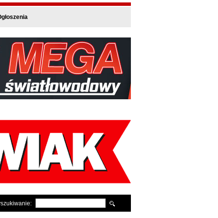
głoszenia
szukiwanie: