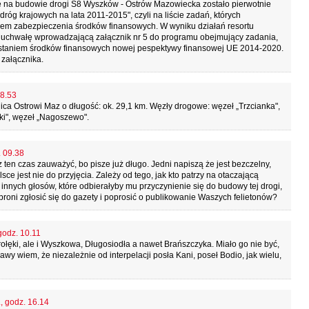
e na budowie drogi S8 Wyszków - Ostrów Mazowiecka zostało pierwotnie
róg krajowych na lata 2011-2015", czyli na liście zadań, których
kiem zabezpieczenia środków finansowych. W wyniku działań resortu
ęła uchwałę wprowadzającą załącznik nr 5 do programu obejmujący zadania,
zystaniem środków finansowych nowej pespektywy finansowej UE 2014-2020.
 załącznika.
08.53
 Ostrowi Maz o długość: ok. 29,1 km. Węzły drogowe: węzeł „Trzcianka",
ki", węzeł „Nagoszewo".
. 09.38
z ten czas zauważyć, bo pisze już długo. Jedni napiszą że jest bezczelny,
olsce jest nie do przyjęcia. Zależy od tego, jak kto patrzy na otaczającą
 innych głosów, które odbierałyby mu przyczynienie się do budowy tej drogi,
 broni zgłosić się do gazety i poprosić o publikowanie Waszych felietonów?
godz. 10.11
rołęki, ale i Wyszkowa, Długosiodła a nawet Brańszczyka. Miało go nie być,
awy wiem, że niezależnie od interpelacji posła Kani, poseł Bodio, jak wielu,
, godz. 16.14