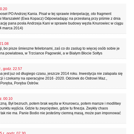
20.20
seł PO Andrzej Kania. Pisał w tej sprawie interpelację, oto fragment
ni Marszałek! (Ewa Kopacz) Odpowiadając na przesłaną przy piśmie z dnia
elację pana posła Andrzeja Kani w sprawie budowy węzła Knurowiec w ciągu
14 marca 2014)
 21.08
i, bo pisze śmieszne felietonami, zaś co do zaslug to więcej osób sobie je
adna powiatowa, w Trzciance Pagowski, a w Białym Błocie Sołtys
., godz. 22.57
 jest juz od długiego czasu, jeszcze 2014 roku. Inwestycja nie załapała się
cji i czekamy na operacyjne 2016 -2020. Odcinek do Ostrowi Maz.,
Poręba, Poręba Ostrów.
z. 00.10
czną. Był bezruch, potem brak węzła w Knurowcu, potem marsze i modlitwy
punktu wyjścia. Gdzie tu zwycięstwo, gdzie tu finezja. Zwykły chaos
o tak nie ma. Panie Bodio nie jesteśmy ciemną masą, może pan imponować
 r., godz. 07.30