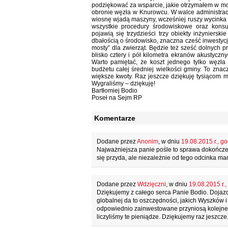
podziękować za wsparcie, jakie otrzymałem w moj
obronie węzła w Knurowcu. W walce administrac
wiosnę wjadą maszyny, wcześniej ruszy wycinka d
wszystkie procedury środowiskowe oraz kons
pojawią się trzydzieści trzy obiekty inżyniersk
dbałością o środowisko, znaczna cześć inwestyc
mosty” dla zwierząt. Będzie też sześć dolnych pr
blisko cztery i pół kilometra ekranów akustycz
Warto pamiętać, że koszt jednego tylko węzł
budżetu całej średniej wielkości gminy. To zna
większe kwoty. Raz jeszcze dziękuję tysiącom 
Wygraliśmy – dziękuję!
Bartłomiej Bodio
Poseł na Sejm RP
Komentarze
Dodane przez
Anonim
, w dniu
19.08.2015 r., go
Najważniejsza panie pośle to sprawa dokończe
się przyda, ale niezależnie od tego odcinka m
Dodane przez
Wdzięczni
, w dniu
19.08.2015 r.,
Dziękujemy z całego serca Panie Bodio. Dojazd 
globalnej da to oszczędności, jakich Wyszków 
odpowiednio zainwestowane przyniosą kolejne z
liczyliśmy te pieniądze. Dziękujemy raz jeszcze