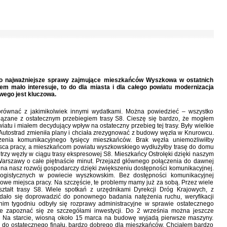
to najważniejsze sprawy zajmujące mieszkańców Wyszkowa w ostatnich
tem mało interesuje, to do dla miasta i dla całego powiatu modernizacja
wego jest kluczowa.
 porównać z jakimikolwiek innymi wydatkami. Można powiedzieć – wszystko
wiązane z ostatecznym przebiegiem trasy S8. Cieszę się bardzo, że mogłem
tu i miałem decydujący wpływ na ostateczny przebieg tej trasy. Były wielkie
Autostrad zmieniła plany i chciała zrezygnować z budowy węzła w Knurowcu.
zenia komunikacyjnego tysięcy mieszkańców. Brak węzła uniemożliwiłby
jsca pracy, a mieszkańcom powiatu wyszkowskiego wydłużyłby trasę do domu
i trzy węzły w ciągu trasy ekspresowej S8. Mieszkańcy Ostrołęki dzięki naszym
rszawy o całe piętnaście minut. Przejazd głównego połączenia do dawnej
 na nasz rozwój gospodarczy dzięki zwiększeniu dostępności komunikacyjnej.
logistycznych w powiecie wyszkowskim. Bez dostępności komunikacyjnej
nowe miejsca pracy. Na szczęście, te problemy mamy już za sobą. Przez wiele
ształt trasy S8. Wiele spotkań z urzędnikami Dyrekcji Dróg Krajowych, z
Udało się doprowadzić do ponownego badania natężenia ruchu, weryfikacji
tnim tygodniu odbyły się rozprawy administracyjne w sprawie ostatecznego
ie zapoznać się ze szczegółami inwestycji. Do 2 września można jeszcze
e. Na starcie, wiosną około 15 marca na budowę wyjadą pierwsze maszyny.
 do ostatecznego finału, bardzo dobrego dla mieszkańców. Chciałem bardzo