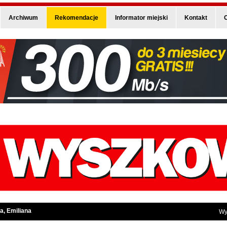
Archiwum
Rekomendacje
Informator miejski
Kontakt
O
a, Emiliana
Wy