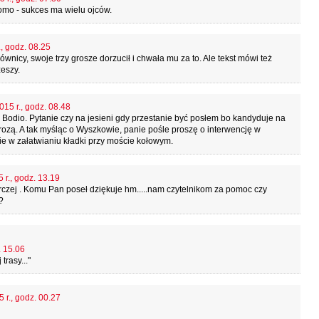
domo - sukces ma wielu ojców.
, godz. 08.25
nicy, swoje trzy grosze dorzucił i chwała mu za to. Ale tekst mówi też
zeszy.
015 r., godz. 08.48
Bodio. Pytanie czy na jesieni gdy przestanie być posłem bo kandyduje na
rozą. A tak myśląc o Wyszkowie, panie pośle proszę o interwencję w
ie w załatwianiu kładki przy moście kołowym.
 r., godz. 13.19
czej . Komu Pan poseł dziękuje hm.....nam czytelnikom za pomoc czy
?
. 15.06
rasy..."
 r., godz. 00.27