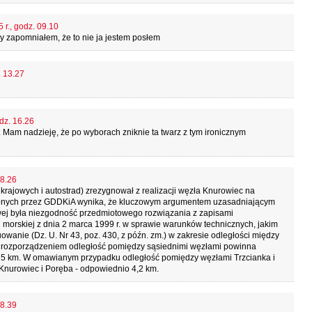
 r., godz. 09.10
rry zapomniałem, że to nie ja jestem posłem
. 13.27
dz. 16.26
. Mam nadzieję, że po wyborach zniknie ta twarz z tym ironicznym
08.26
g krajowych i autostrad) zrezygnował z realizacji węzła Knurowiec na
wionych przez GDDKiA wynika, że kluczowym argumentem uzasadniającym
owej była niezgodność przedmiotowego rozwiązania z zapisami
i morskiej z dnia 2 marca 1999 r. w sprawie warunków technicznych, jakim
owanie (Dz. U. Nr 43, poz. 430, z późn. zm.) w zakresie odległości między
 rozporządzeniem odległość pomiędzy sąsiednimi węzłami powinna
5 km. W omawianym przypadku odległość pomiędzy węzłami Trzcianka i
Knurowiec i Poręba - odpowiednio 4,2 km.
08.39