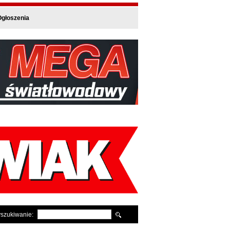
głoszenia
szukiwanie: