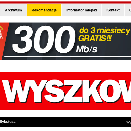
Archiwum
Rekomendacje
Informator miejski
Kontakt
O
 Sykstusa
Wy