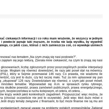
kać ciekawych informacji i co roku mam wrażenie, że wszyscy w jednym
 i powiecie panuje taki marazm, że trzeba nie lada wysiłku, by wypełnić
tego, co jakiś czas, któraś z nich zamieszcza coś, co wywołuje uśmiech
resować nas tematem „Na czym znają się nasi posłowie?”.
 zajęłam się jego lekturą. Zżerała mnie ciekawość, na czym to znają się nasi
 głosowaniach, liczbę zgłoszonych przez poszczególnych posłów interpelacji
pracuje. Mogłam się również dowiedzieć, ile razy jaki poseł stał na mównicy.
o (PSL), który w Sejmie przemawiał 146 razy. Co prawda, nie wiadomo ile
erdzić, czy jest to dużo, czy też raczej mało. Tuż za nim uplasował się pan
 „okupował” 126 razy. Dowiedziałam się również, o czym jaki poseł mówił.
i mnóstwo tematów. Wypowiadali się m.in. w sprawach rynku rybnego,
nia skutków powodzi, prawa zamówień publicznych, prawa energetycznego,
nych, bezpieczeństwa w ruchu kolejowym, et cetera, et cetera…
słów krąży wokół jakiś konkretnych zagadnień. Przypuszczać więc można, że
na (chociaż oczywiście nie jest to oczywiste). Jeśli więc ktoś dużo mówi o
. Jeśli drąży tematy związane z finansami, to być może finanse nie są mu ani
h wystąpieniach zwracał uwagę na problemy polskich przewoźników. Zabierał