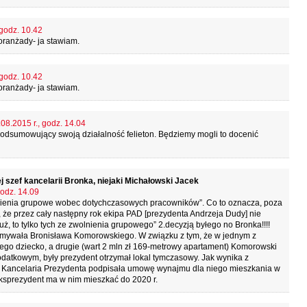
 godz. 10.42
 oranżady- ja stawiam.
 godz. 10.42
 oranżady- ja stawiam.
08.2015 r., godz. 14.04
 podsumowujący swoją działalność felieton. Będziemy mogli to docenić
j szef kancelarii Bronka, niejaki Michałowski Jacek
godz. 14.09
olnienia grupowe wobec dotychczasowych pracowników”. Co to oznacza, poza
że przez cały następny rok ekipa PAD [prezydenta Andrzeja Dudy] nie
uż, to tylko tych ze zwolnienia grupowego” 2.decyzją byłego no Bronka!!!!
ymywała Bronisława Komorowskiego. W związku z tym, że w jednym z
go dziecko, a drugie (wart 2 mln zł 169-metrowy apartament) Komorowski
datkowym, były prezydent otrzymał lokal tymczasowy. Jak wynika z
ji, Kancelaria Prezydenta podpisała umowę wynajmu dla niego mieszkania w
ksprezydent ma w nim mieszkać do 2020 r.