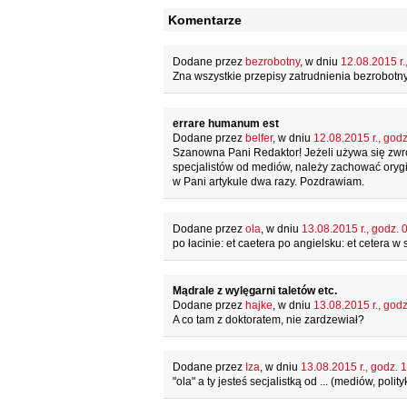
Komentarze
Dodane przez
bezrobotny
, w dniu
12.08.2015 r.
Zna wszystkie przepisy zatrudnienia bezrobotny
errare humanum est
Dodane przez
belfer
, w dniu
12.08.2015 r., godz
Szanowna Pani Redaktor! Jeżeli używa się zwr
specjalistów od mediów, należy zachować orygi
w Pani artykule dwa razy. Pozdrawiam.
Dodane przez
ola
, w dniu
13.08.2015 r., godz. 
po łacinie: et caetera po angielsku: et cetera w sk
Mądrale z wylęgarni taletów etc.
Dodane przez
hajke
, w dniu
13.08.2015 r., godz
A co tam z doktoratem, nie zardzewiał?
Dodane przez
Iza
, w dniu
13.08.2015 r., godz. 
"ola" a ty jesteś secjalistką od ... (mediów, po