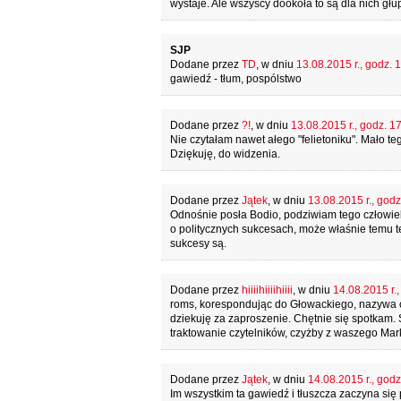
wystaje. Ale wszyscy dookoła to są dla nich głups
SJP
Dodane przez
TD
, w dniu
13.08.2015 r., godz. 
gawiedź - tłum, pospólstwo
Dodane przez
?!
, w dniu
13.08.2015 r., godz. 1
Nie czytałam nawet ałego "felietoniku". Mało te
Dziękuję, do widzenia.
Dodane przez
Jątek
, w dniu
13.08.2015 r., godz
Odnośnie posła Bodio, podziwiam tego człowiek
o politycznych sukcesach, może właśnie temu te
sukcesy są.
Dodane przez
hiiiihiiiihiiii
, w dniu
14.08.2015 r.,
roms, korespondując do Głowackiego, nazywa 
dziekuję za zaproszenie. Chętnie się spotkam.
traktowanie czytelników, czyżby z waszego Marka
Dodane przez
Jątek
, w dniu
14.08.2015 r., godz
Im wszystkim ta gawiedź i tłuszcza zaczyna się p