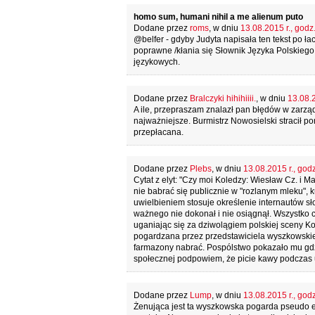
homo sum, humani nihil a me alienum puto
Dodane przez
roms
, w dniu
13.08.2015 r., godz
@belfer - gdyby Judyta napisała ten tekst po łaci
poprawne /kłania się Słownik Języka Polskiego P
językowych.
Dodane przez
Bralczyki hihihiiii.
, w dniu
13.08.2
A ile, przepraszam znalazł pan błędów w zarzą
najważniejsze. Burmistrz Nowosielski stracił p
przepłacana.
Dodane przez
Plebs
, w dniu
13.08.2015 r., god
Cytat z elyt: "Czy moi Koledzy: Wiesław Cz. i M
nie babrać się publicznie w "rozlanym mleku"
uwielbieniem stosuje określenie internautów 
ważnego nie dokonał i nie osiągnął. Wszystko 
uganiając się za dziwolągiem polskiej sceny K
pogardzana przez przedstawiciela wyszkowskiech
farmazony nabrać. Pospólstwo pokazało mu gdzi
społecznej podpowiem, że picie kawy podczas 
Dodane przez
Lump
, w dniu
13.08.2015 r., god
Żenująca jest ta wyszkowska pogarda pseudo eli