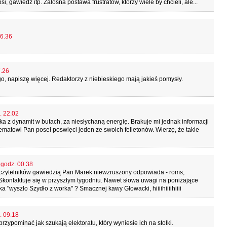
i, gawiedź itp. Żałosna postawa frustratów, którzy wiele by chcieli, ale...
16.36
7.26
go, napiszę więcej. Redaktorzy z niebieskiego mają jakieś pomysły.
. 22.02
a z dynamit w butach, za niesłychaną energię. Brakuje mi jednak informacji
matowi Pan poseł poswięci jeden ze swoich felietonów. Wierzę, że takie
 godz. 00.38
czytelników gawiedzią Pan Marek niewzruszony odpowiada - roms,
 Skontaktuje się w przyszłym tygodniu. Nawet słowa uwagi na poniżające
 "wyszło Szydło z worka" ? Smacznej kawy Głowacki, hiiiihiiiihiiii
. 09.18
rzypominać jak szukają elektoratu, który wyniesie ich na stołki.