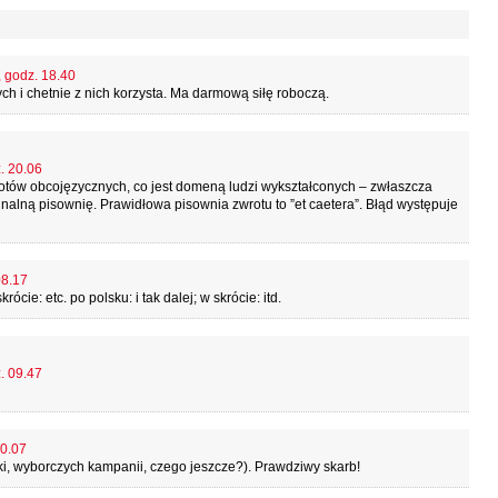
, godz. 18.40
ch i chetnie z nich korzysta. Ma darmową siłę roboczą.
. 20.06
otów obcojęzycznych, co jest domeną ludzi wykształconych – zwłaszcza
nalną pisownię. Prawidłowa pisownia zwrotu to ”et caetera”. Błąd występuje
08.17
rócie: etc. po polsku: i tak dalej; w skrócie: itd.
. 09.47
10.07
lityki, wyborczych kampanii, czego jeszcze?). Prawdziwy skarb!