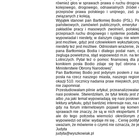
również głos w sprawach prawa o ruchu drogowy
kolejowego, drogowego, odnawialnych źródeł e
przepisów prawa polskiego i unijnego, zaś p
związanych z koleją.
Wyjątek stanowi pan Bartłomiej Bodio (PSL). P
państwowych, zamówień publicznych, emerytur i
zakładów pracy i masowych zwolnień, polskiej
przepisach ruchu drogowego i systemie podatko
wypowiadał i niestety, w dalszym ciągu nie wie
jest możliwe, gdyż jest człowiekiem wykształcony
niestety też jest możliwe. Odniosłam wrażenie, że
pana Bartłomieja Bodia i dlatego podał nam, c
żegluga powietrzna, stąd wypowiedzi m.in. na te
Lotniczych. Pytał też o pomoc finansową dla p
konikiem posła Bodio zdaje się być obrona 
Ministerstwie Obrony Narodowej”.
Pan Bartłomiej Bodio jest jedynym posłem z na
posła na rzecz naszego miasta, naszego regio
okazji 510. rocznicy nadania praw miejskich, pr
nie zapomniał.
Przestudiowałam pilnie artykuł, przeanalizował
nasi posłowie. Stwierdziłam, że tytuł tekstu je
albo „na jaki temat wypowiadają się nasi posło
lektury artykułu, gdyż bardziej interesuje nas, n
gdy na forum internetowym pojawił się komenta
sprawach nie znaczy, że są w nich ekspertami. 
ale do tego potrzeba wierności określonym z
wypowiedzi od słów: wydaje mi się... Cenię polit
uważam, że mówienie o czymś nie oznacza, że j
Judyta
judyta@wyszkowiak.pl