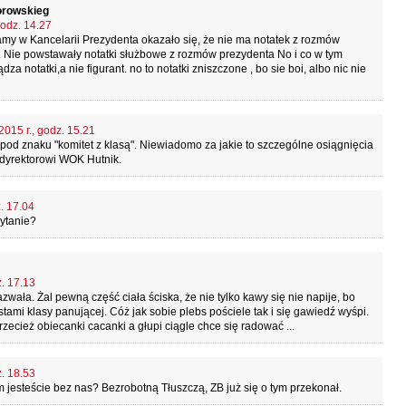
orowskieg
godz. 14.27
my w Kancelarii Prezydenta okazało się, że nie ma notatek z rozmów
Nie powstawały notatki służbowe z rozmów prezydenta No i co w tym
 notatki,a nie figurant. no to notatki zniszczone , bo sie boi, albo nic nie
2015 r., godz. 15.21
pod znaku "komitet z klasą". Niewiadomo za jakie to szczególne osiągnięcia
 dyrektorowi WOK Hutnik.
. 17.04
ytanie?
z. 17.13
wała. Żal pewną część ciała ściska, że nie tylko kawy się nie napije, bo
stami klasy panującej. Cóż jak sobie plebs pościele tak i się gawiedź wyśpi.
rzecież obiecanki cacanki a głupi ciągle chce się radować ...
z. 18.53
m jesteście bez nas? Bezrobotną Tłuszczą, ZB już się o tym przekonał.