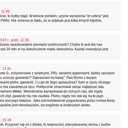
. 11.49
nie, to byłby błąd. W tekście polskim, użycie wyrażenia "et cetera" jest
WN/. Nie zmienia to faktu, że w artykule jest kilka innych błędów
015 r., godz. 11.56
dzaniu wyszkowskimi pieniędzi publicznymi? Chyba to jest dla nas
onad 20 mln zł na dokończenie małej obwodnicy. Każda inwestycja jest
z. 13.42
arek G., inżynierowie z solidnymi, PRL-owskimi dyplomami, byliby uprzejmi
, ku uciesze gawiedzi? Zapraszam na kawę". Pan Roms z dużym
słowami plebs, gawiedź. Co go do tego upoważnia? Sam w życiu niczego
co ma zawdzięcza ojcu. Politycznie zmarnował swoje najlepsze lata
orwinem Mikke. Wielokrotnie kandydował do różnych rad, ale nigdy
 elyt, gawiedż mu nie zaufała. Plebs, nigdy nie dał się na te jego
e jest jego miejsce. Jako porzedstawiciel pogardzanej przez romsa klasy
upałów jest niewskazane, szczególnie w podeszłym wieku.
z. 15.18
t. Przyjrzeć się im z bliska, to większości zdecydowanej słoma z butów