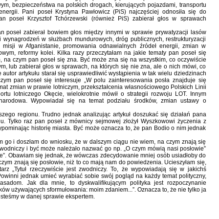
m, bezpieczeństwa na polskich drogach, kierujących pojazdami, transportu
nergii. Pani poseł Krystyna Pawłowicz (PiS) najczęściej odnosiła się do
an poseł Krzysztof Tchórzewski (również PiS) zabierał głos w sprawach
an poseł zabierał bowiem głos między innymi w sprawie prywatyzacji lasów
 wynagrodzeń w służbach mundurowych, dróg publicznych, restrukturyzacji
 misji w Afganistanie, promowania odnawialnych źródeł energii, zmian w
wym, reformy kolei. Kilka razy przeczytałam na jakie tematy pan poseł się
m, na czym pan poseł się zna. Być może zna się na wszystkim, co oczywiście
m, lub zabierał głos w sprawach, na których się nie zna, ale o nich mówi, co
 autor artykułu starał się usprawiedliwić wystąpienia w tak wielu dziedzinach
zym pan poseł się interesuje „W polu zainteresowania posła znajduje się
mat zmian w prawie lotniczym, przekształcenia własnościowego Polskich Linii
ortu lotniczego Okęcie, wielokrotnie mówił o strategii rozwoju LOT. Innym
narodowa. Wypowiadał się na temat podziału środków, zmian ustawy o
szego regionu. Trudno jednak analizując artykuł doszukać się działań pana
nu. Tylko raz pan poseł z mównicy sejmowej złożył Wyszkowowi życzenia z
zypominając historię miasta. Być może oznacza to, że pan Bodio o nim jednak
am go i doszłam do wniosku, że w dalszym ciągu nie wiem, na czym znają się
st zwodniczy i być może należało nazwać go np. „O czym mówią nasi posłowie”
wie”. Obawiam się jednak, że wówczas zdecydowanie mniej osób usiadłoby do
a czym znają się posłowie, niż to co mają nam do powiedzenia. Ucieszyłam się,
rz „Tytuł rzeczywiście jest zwodniczy. To, że wypowiadają się w jakichś
Powinni jednak umieć wyrabiać sobie swój pogląd na każdy temat polityczny,
asadom. Jak dla mnie, to dyskwalifikującym polityka jest rozpoczynanie
yków używających sformułowania: moim zdaniem...”. Oznacza to, że nie tylko ja
esteśmy w danej sprawie ekspertem.