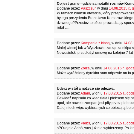
Co jest grane - gdzie są notatki rozmów Kom
Dodane przez
Paszczur
, w dniu
14.08.2015 r., 
W ramach bilansu otwarcia, który przeprowadza
byłego prezydenta Bronisława Komorowskiego. 
dziwnego?Przecież to oficer prowadzący sporządza
robił .....
Dodane przez
Kampania z klasą
, w dniu
14.08.
Mniej wiecej tak w Wyszkowie zarządza ekipa s
Nowosielski przedłużył umowę na kolejne 7 lat
Dodane przez
Zołza
, w dniu
14.08.2015 r., godz
Może wyróżniony dyrektor sam odpowie na to p
Uderz w stół a nożyce się odezwą.
Dodane przez
Adam
, w dniu
17.08.2015 r., god
Gawiedź napisała co wiedziała i plebsem się naz
upał, ale nawet szampan jest pity przez plebs u
Dalej niech więc wybiera tych co obiecują, bo p
Dodane przez
Plebs
, w dniu
17.08.2015 r., god
sPOkojnie Adaś, was już nie wybierzemy. P.s ki