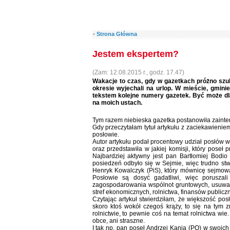
-
Strona Główna
Jestem ekspertem?
(Zam: 12.08.2015 r., godz. 17.47)
Wakacje to czas, gdy w gazetkach próżno szu
okresie wyjechali na urlop. W mieście, gminie
tekstem kolejne numery gazetek. Być może dla
na moich ustach.
Tym razem niebieska gazetka postanowiła zainte
Gdy przeczytałam tytuł artykułu z zaciekawieniem
posłowie.
Autor artykułu podał procentowy udział posłów w
oraz przedstawiła w jakiej komisji, który poseł 
Najbardziej aktywny jest pan Bartłomiej Bodi
posiedzeń odbyło się w Sejmie, więc trudno stwi
Henryk Kowalczyk (PiS), który mównicę sejmową
Posłowie są dosyć gadatliwi, więc poruszal
zagospodarowania wspólnot gruntowych, usuwa
stref ekonomicznych, rolnictwa, finansów publicz
Czytając artykuł stwierdziłam, że większość po
skoro ktoś wokół czegoś krąży, to się na tym z
rolnictwie, to pewnie coś na temat rolnictwa wie
obce, ani straszne.
I tak np. pan poseł Andrzej Kania (PO) w swoic