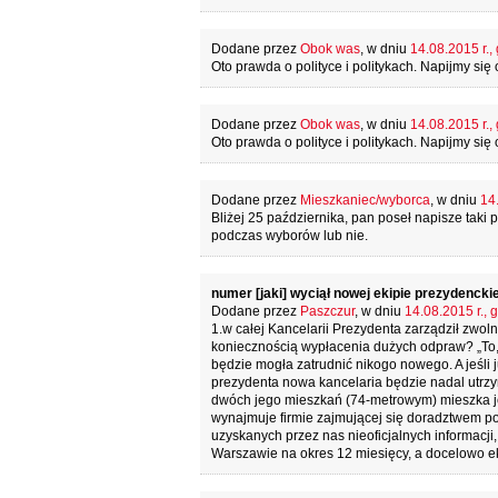
Dodane przez
Obok was
, w dniu
14.08.2015 r.,
Oto prawda o polityce i politykach. Napijmy się
Dodane przez
Obok was
, w dniu
14.08.2015 r.,
Oto prawda o polityce i politykach. Napijmy się
Dodane przez
Mieszkaniec/wyborca
, w dniu
14.
Bliżej 25 października, pan poseł napisze taki
podczas wyborów lub nie.
numer [jaki] wyciął nowej ekipie prezydenckie
Dodane przez
Paszczur
, w dniu
14.08.2015 r., 
1.w całej Kancelarii Prezydenta zarządził zw
koniecznością wypłacenia dużych odpraw? „To, 
będzie mogła zatrudnić nikogo nowego. A jeśli j
prezydenta nowa kancelaria będzie nadal utrz
dwóch jego mieszkań (74-metrowym) mieszka je
wynajmuje firmie zajmującej się doradztwem po
uzyskanych przez nas nieoficjalnych informac
Warszawie na okres 12 miesięcy, a docelowo e