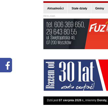
Aktualności
Stałe działy
Gminy
REKLAMA
Dziś jest
07 sierpnia 2026 r.
, imieniny
Doroty,