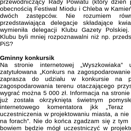
przewodniczący Rady Powiatu (który dzień p
obecnością Festiwal Miodu i Chleba w Kamień
dwóch zastępców. Nie rozumiem równ
przedstawiająca delegacje składające kw
wymieniła delegacji Klubu Gazety Polskiej.
Klubu byli mniej rozpoznawalni niż np. przed
PiS?
Gminny konkursik
Na stronie internetowej „Wyszkowiaka” 
zatytułowana „Konkurs na zagospodarowanie 
zaprasza do udziału w konkursie na pr
zagospodarowania terenu otaczającego przys
wygrać można 5 000 zł. Informacja na stronie 
już została okrzyknięta świetnym pomys
internetowego komentatora jkk „Tera
uczestniczenia w projektowaniu miasta, a nie
na forach”. Nie do końca zgadzam się z tym
bowiem będzie mógł uczestniczyć w projekt