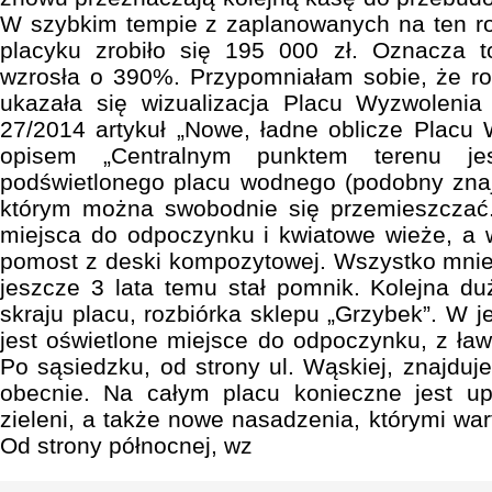
W szybkim tempie z zaplanowanych na ten ro
placyku zrobiło się 195 000 zł. Oznacza to
wzrosła o 390%. Przypomniałam sobie, że r
ukazała się wizualizacja Placu Wyzwoleni
27/2014 artykuł „Nowe, ładne oblicze Placu 
opisem „Centralnym punktem terenu je
podświetlonego placu wodnego (podobny znaj
którym można swobodnie się przemieszczać
miejsca do odpoczynku i kwiatowe wieże, a 
pomost z deski kompozytowej. Wszystko mniej
jeszcze 3 lata temu stał pomnik. Kolejna d
skraju placu, rozbiórka sklepu „Grzybek”. W 
jest oświetlone miejsce do odpoczynku, z ła
Po sąsiedzku, od strony ul. Wąskiej, znajduje
obecnie. Na całym placu konieczne jest upo
zieleni, a także nowe nasadzenia, którymi wart
Od strony północnej, wz