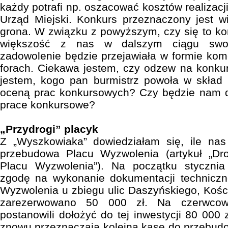
każdy potrafi np. oszacować kosztów realizac
Urząd Miejski. Konkurs przeznaczony jest w
grona. W związku z powyższym, czy się to ko
większość z nas w dalszym ciągu swoje
zadowolenie będzie przejawiała w formie kom
forach. Ciekawa jestem, czy odzew na konku
jestem, kogo pan burmistrz powoła w skład k
oceną prac konkursowych? Czy będzie nam 
prace konkursowe?
„Przydrogi” placyk
Z „Wyszkowiaka” dowiedziałam się, ile nas
przebudowa Placu Wyzwolenia (artykuł „Dr
Placu Wyzwolenia”). Na początku stycznia
zgodę na wykonanie dokumentacji technicz
Wyzwolenia u zbiegu ulic Daszyńskiego, Kości
zarezerwowano 50 000 zł. Na czerwcowe
postanowili dołożyć do tej inwestycji 80 000 z
znowu przeznaczają kolejną kasę do przebudo