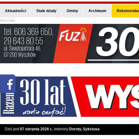
Aktualności
Stałe działy
Gminy
Archiwum
Rekomendac
REKLAMA
Dziś jest
07 sierpnia 2026 r.
, imieniny
Doroty, Sykstusa