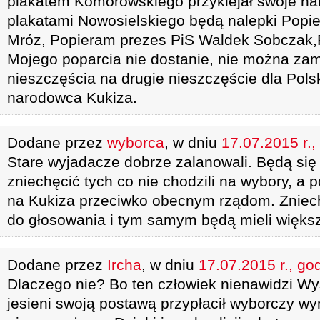
plakatem Komorowskiego przyklejał swoje nal
plakatami Nowosielskiego będą nalepki Pop
Mróz, Popieram prezes PiS Waldek Sobczak,
Mojego poparcia nie dostanie, nie można za
nieszczęścia na drugie nieszczęście dla Polski
narodowca Kukiza.
Dodane przez
wyborca
, w dniu
17.07.2015 r.,
Stare wyjadacze dobrze zalanowali. Będą się
zniechęcić tych co nie chodzili na wybory, a 
na Kukiza przeciwko obecnym rządom. Znie
do głosowania i tym samym będą mieli więks
Dodane przez
Ircha
, w dniu
17.07.2015 r., go
Dlaczego nie? Bo ten człowiek nienawidzi W
jesieni swoją postawą przypłacił wyborczy wyni