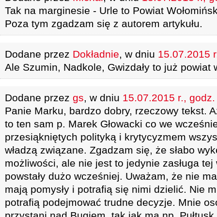
Tak na marginesie - Urle to Powiat Wołomińsk
Poza tym zgadzam się z autorem artykułu.
Dodane przez
Dokładnie
, w dniu
15.07.2015 r
Ale Szumin, Nadkole, Gwizdały to już powiat 
Dodane przez
gs
, w dniu
15.07.2015 r., godz.
Panie Marku, bardzo dobry, rzeczowy tekst. 
to ten sam p. Marek Głowacki co we wcześnie
przesiąkniętych polityką i krytycyzmem wszys
władzą związane. Zgadzam się, że słabo wyk
możliwości, ale nie jest to jedynie zasługa te
powstały dużo wcześniej. Uważam, że nie mam
mają pomysły i potrafią się nimi dzielić. Nie m
potrafią podejmować trudne decyzje. Mnie oso
przystani nad Bugiem, tak jak ma np. Pułtusk.