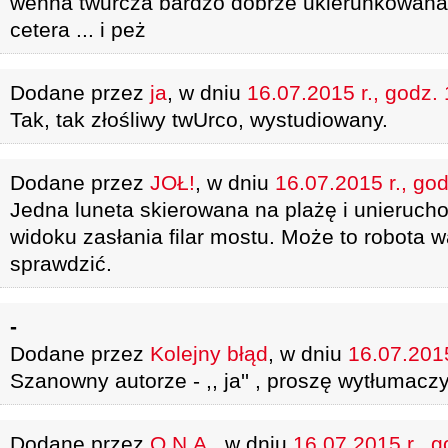
wenna twurcza bardzo dobrze ukierunkowana,
cetera ... i peż
Dodane przez
ja
, w dniu
16.07.2015 r., godz.
Tak, tak złośliwy twUrco, wystudiowany.
Dodane przez
JOŁ!
, w dniu
16.07.2015 r., god
Jedna luneta skierowana na plażę i unierucho
widoku zasłania filar mostu. Może to robota w
sprawdzić.
-
Dodane przez
Kolejny błąd
, w dniu
16.07.2015
Szanowny autorze - ,, ja'' , proszę wytłumacz
Dodane przez
O.N.A.
, w dniu
16.07.2015 r., g