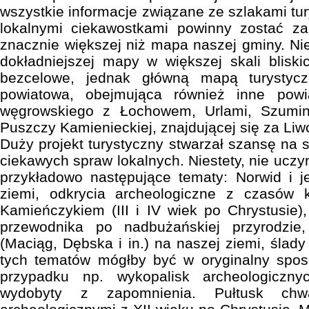
wszystkie informacje związane ze szlakami tu
lokalnymi ciekawostkami powinny zostać z
znacznie większej niż mapa naszej gminy. Ni
dokładniejszej mapy w większej skali blisk
bezcelowe, jednak główną mapą turysty
powiatowa, obejmująca również inne powi
węgrowskiego z Łochowem, Urlami, Szumi
Puszczy Kamienieckiej, znajdującej się za Li
Duży projekt turystyczny stwarzał szansę na 
ciekawych spraw lokalnych. Niestety, nie ucz
przykładowo następujące tematy: Norwid i 
ziemi, odkrycia archeologiczne z czasów k
Kamieńczykiem (III i IV wiek po Chrystusie
przewodnika po nadbużańskiej przyrodzie,
(Maciąg, Dębska i in.) na naszej ziemi, ślady
tych tematów mógłby być w oryginalny spo
przypadku np. wykopalisk archeologiczn
wydobyty z zapomnienia. Pułtusk chwa