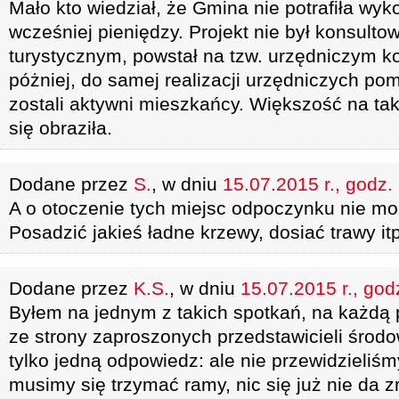
Mało kto wiedział, że Gmina nie potrafiła wy
wcześniej pieniędzy. Projekt nie był konsult
turystycznym, powstał na tzw. urzędniczym ko
póżniej, do samej realizacji urzędniczych po
zostali aktywni mieszkańcy. Większość na ta
się obraziła.
Dodane przez
S.
, w dniu
15.07.2015 r., godz.
A o otoczenie tych miejsc odpoczynku nie m
Posadzić jakieś ładne krzewy, dosiać trawy itp
Dodane przez
K.S.
, w dniu
15.07.2015 r., god
Byłem na jednym z takich spotkań, na każdą 
ze strony zaproszonych przedstawicieli środo
tylko jedną odpowiedz: ale nie przewidzieliśm
musimy się trzymać ramy, nic się już nie da z