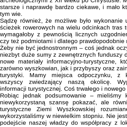
archeologicznymi z XII wieku po Chrystusie. 
starsze i naprawdę bardzo ciekawe, i mało 
tym wie.
Sądzę również, że możliwe było wykonanie 
ścieżek rowerowych na wielu odcinkach tras t
wymagałoby z pewnością licznych uzgodnie
czy też podmiotami i dlatego prawdopodobnie 
Żeby nie być jednostronnym – coś jednak oczy
niezbyt duże sumy z zewnętrznych funduszy 
nowe materiały informacyjno-turystyczne, k
zarówno wyszkowian, jak i przybyszy oraz zai
turystyki. Mamy miejsca odpoczynku, z 
wszyscy zwiedzający naszą okolicę. Wy
informacji turystycznej. Coś trwałego i nowego
Robiąc jednak podsumowanie – mieliśmy k
niewykorzystaną szansę pokazać, ale równ
turystyczne Ziemi Wyszkowskiej rozumia
wykorzystaliśmy w niewielkim stopniu. Nie je
podejście naszej władzy do współpracy z lok