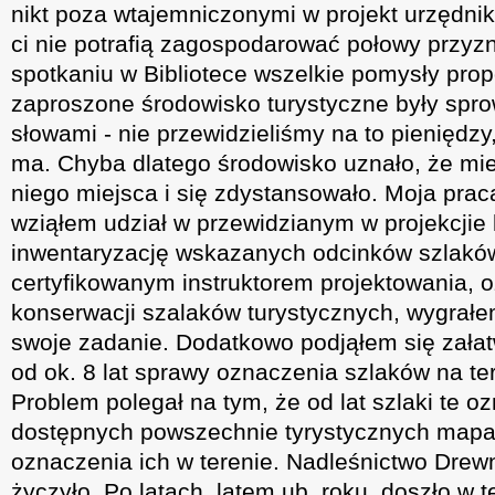
nikt poza wtajemniczonymi w projekt urzędnik
ci nie potrafią zagospodarować połowy przy
spotkaniu w Bibliotece wszelkie pomysły pr
zaproszone środowisko turystyczne były sp
słowami - nie przewidzieliśmy na to pieniędzy,
ma. Chyba dlatego środowisko uznało, że mie
niego miejsca i się zdystansowało. Moja prac
wziąłem udział w przewidzianym w projekcjie
inwentaryzację wskazanych odcinków szlaków
certyfikowanym instruktorem projektowania, 
konserwacji szalaków turystycznych, wygrał
swoje zadanie. Dodatkowo podjąłem się załat
od ok. 8 lat sprawy oznaczenia szlaków na ter
Problem polegał na tym, że od lat szlaki te o
dostępnych powszechnie tyrystycznych mapac
oznaczenia ich w terenie. Nadleśnictwo Drewn
życzyło. Po latach, latem ub. roku, doszło w t