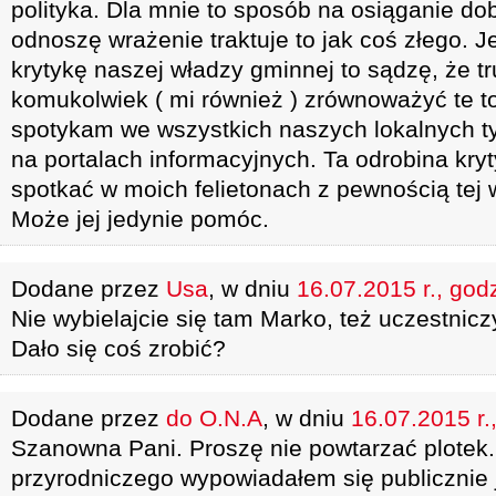
polityka. Dla mnie to sposób na osiąganie d
odnoszę wrażenie traktuje to jak coś złego. J
krytykę naszej władzy gminnej to sądzę, że t
komukolwiek ( mi również ) zrównoważyć te to
spotykam we wszystkich naszych lokalnych t
na portalach informacyjnych. Ta odrobina kry
spotkać w moich felietonach z pewnością tej 
Może jej jedynie pomóc.
Dodane przez
Usa
, w dniu
16.07.2015 r., god
Nie wybielajcie się tam Marko, też uczestniczy
Dało się coś zrobić?
Dodane przez
do O.N.A
, w dniu
16.07.2015 r.
Szanowna Pani. Proszę nie powtarzać plotek
przyrodniczego wypowiadałem się publicznie 