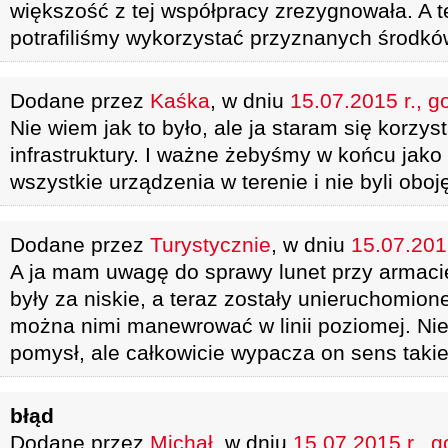
większość z tej współpracy zrezygnowała. A te
potrafiliśmy wykorzystać przyznanych środkó
Dodane przez
Kaśka
, w dniu
15.07.2015 r., g
Nie wiem jak to było, ale ja staram się korzys
infrastruktury. I ważne żebyśmy w końcu jako 
wszystkie urządzenia w terenie i nie byli oboj
Dodane przez
Turystycznie
, w dniu
15.07.2015
A ja mam uwagę do sprawy lunet przy armaci
były za niskie, a teraz zostały unieruchomione
można nimi manewrować w linii poziomej. Nie 
pomysł, ale całkowicie wypacza on sens takiej
błąd
Dodane przez
Michał
, w dniu
15.07.2015 r., g