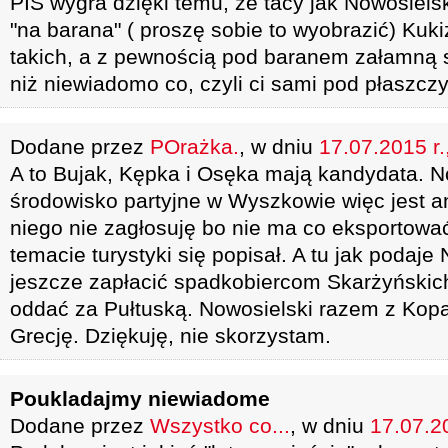
PIS wygra dzięki temu, że tacy jak Nowosiels
"na barana" ( proszę sobie to wyobrazić) Kuk
takich, a z pewnością pod baranem załamną s
niż niewiadomo co, czyli ci sami pod płaszcz
Dodane przez
POrażka.
, w dniu
17.07.2015 r.
A to Bujak, Kępka i Osęka mają kandydata. N
środowisko partyjne w Wyszkowie więc jest a
niego nie zagłosuję bo nie ma co eksportowa
temacie turystyki się popisał. A tu jak podaj
jeszcze zapłacić spadkobiercom Skarżyńskich
oddać za Pułtuską. Nowosielski razem z Kopa
Grecję. Dziękuję, nie skorzystam.
Poukladajmy niewiadome
Dodane przez
Wszystko co...
, w dniu
17.07.20