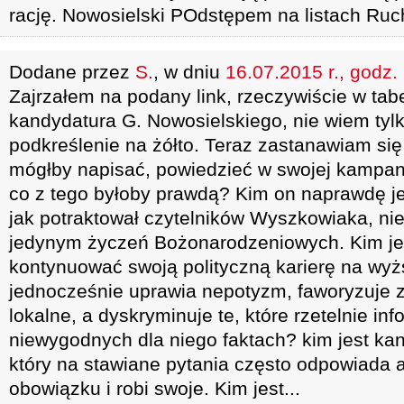
rację. Nowosielski POdstępem na listach Ruch
Dodane przez
S.
, w dniu
16.07.2015 r., godz.
Zajrzałem na podany link, rzeczywiście w tab
kandydatura G. Nowosielskiego, nie wiem tyl
podkreślenie na żółto. Teraz zastanawiam się
mógłby napisać, powiedzieć w swojej kampani
co z tego byłoby prawdą? Kim on naprawdę j
jak potraktował czytelników Wyszkowiaka, nie
jedynym życzeń Bożonarodzeniowych. Kim jest
kontynuować swoją polityczną karierę na wyż
jednocześnie uprawia nepotyzm, faworyzuje 
lokalne, a dyskryminuje te, które rzetelnie in
niewygodnych dla niego faktach? kim jest ka
który na stawiane pytania często odpowiada 
obowiązku i robi swoje. Kim jest...