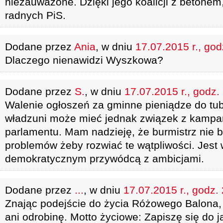
niezauważone. Dzięki jego koalicji z betonem, s
radnych PiS.
Dodane przez
Ania
, w dniu
17.07.2015 r., god
Dlaczego nienawidzi Wyszkowa?
Dodane przez
S.
, w dniu
17.07.2015 r., godz.
Walenie ogłoszeń za gminne pieniądze do t
władzuni może mieć jednak związek z kampa
parlamentu. Mam nadzieję, że burmistrz nie b
problemów żeby rozwiać te wątpliwości. Jest
demokratycznym przywódcą z ambicjami.
Dodane przez
...
, w dniu
17.07.2015 r., godz.
Znając podejście do życia Różowego Balona, t
ani odrobinę. Motto życiowe: Zapiszę się do ja