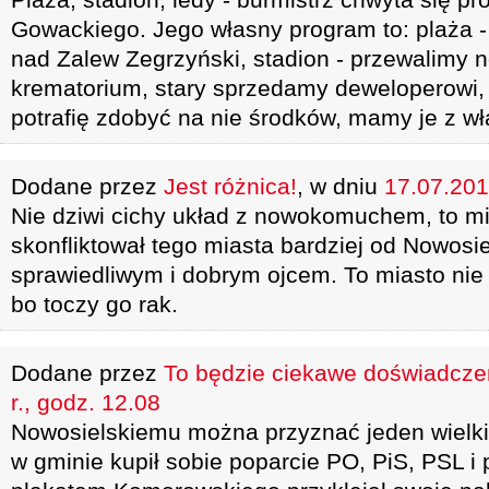
Gowackiego. Jego własny program to: plaża - 
nad Zalew Zegrzyński, stadion - przewalimy n
krematorium, stary sprzedamy deweloperowi, l
potrafię zdobyć na nie środków, mamy je z w
Dodane przez
Jest różnica!
, w dniu
17.07.201
Nie dziwi cichy układ z nowokomuchem, to mia
skonfliktował tego miasta bardziej od Nowosie
sprawiedliwym i dobrym ojcem. To miasto nie 
bo toczy go rak.
Dodane przez
To będzie ciekawe doświadcze
r., godz. 12.08
Nowosielskiemu można przyznać jeden wielki
w gminie kupił sobie poparcie PO, PiS, PSL i