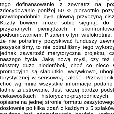
tego dofinansowanie z zewnątrz na poz
zdecydowanie poniżej 50 % pierwotnie poz
prawdopodobnie była główną przyczyną cis
Każdy bowiem może sobie sięgnąć do ws
przyznanych pieniądzach i skonfronto
podsumowaniem. Pisałem o tym wielokrotnie, p
że nie potrafimy pozyskiwać funduszy zewnę
pozyskaliśmy, to nie potrafiliśmy tego wykorzy
jednak zawartość merytoryczna projektu, c
naszego życia. Jaką nową myśl, czy też 
niestety dużo niedoróbek, choć co nieco s
promocyjne są słabiutkie, wyrywkowe, ubogie
turystycznej w sensowną całość. Przewodnik
choć wg mnie wszystkie informacje podane
ładnie zilustrowane. Jest raczej bardzo po
ciekawostkach historyczno-przyrodniczych
opisane na jednej stronie formatu zeszytoweg
dosłownie po kilka zdań o każdym z 5 szlaków