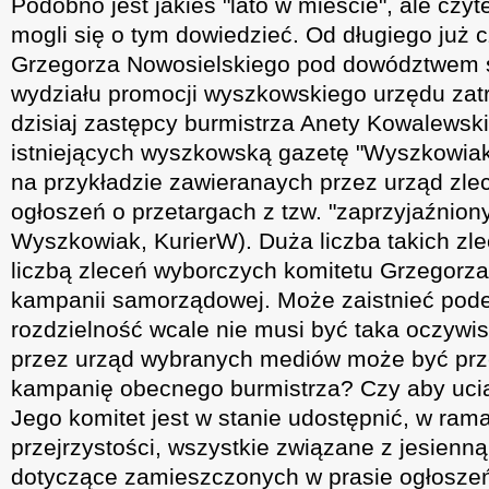
Podobno jest jakieś "lato w mieście", ale czy
mogli się o tym dowiedzieć. Od długiego już 
Grzegorza Nowosielskiego pod dowództwem 
wydziału promocji wyszkowskiego urzędu zatru
dzisiaj zastępcy burmistrza Anety Kowalewskie
istniejących wyszkowską gazetę "Wyszkowiak
na przykładzie zawieranaych przez urząd z
ogłoszeń o przetargach z tzw. "zaprzyjaźnio
Wyszkowiak, KurierW). Duża liczba takich zle
liczbą zleceń wyborczych komitetu Grzegorz
kampanii samorządowej. Może zaistnieć podej
rozdzielność wcale nie musi być taka oczywis
przez urząd wybranych mediów może być prz
kampanię obecnego burmistrza? Czy aby ucią
Jego komitet jest w stanie udostępnić, w ra
przejrzystości, wszystkie związane z jesienn
dotyczące zamieszczonych w prasie ogłosze