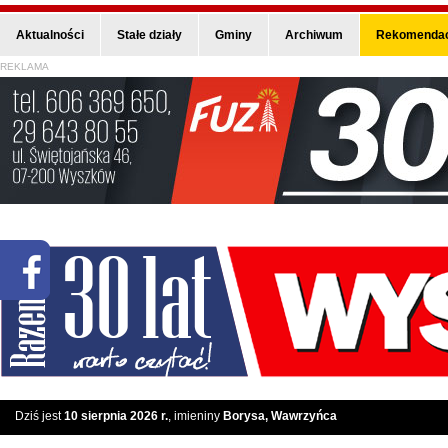
Aktualności
Stałe działy
Gminy
Archiwum
Rekomendac
REKLAMA
Dziś jest
10 sierpnia 2026 r.
, imieniny
Borysa, Wawrzyńca