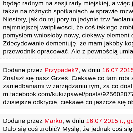
będąc radnym na sesji rady miejskiej, a więc j
także na różnych spotkaniach w sprawie rozwoj
Niestety, jak do tej pory to jedynie tzw "woł
najmniejszej watpliwosci, że coś takiego zrob
pomysłem wniosłoby nowy, ciekawy element do
Zdecydowanie dementuję, że mam jakoby kogo
przewodnik opracować. Ale z pewnością umia
Dodane przez
Przypadek?
, w dniu
16.07.2015
Znalazł się nasz Grześ. Ciekawe co tam robi 
zaniedbaniami w zarządzaniu tym, za co dost
m.facebook.com/kukizpawel/posts/9256020
dzisiejsze odkrycie, ciekawe co jeszcze się 
Dodane przez
Marko
, w dniu
16.07.2015 r., g
Dało się coś zrobić? Myślę, że jednak coś się