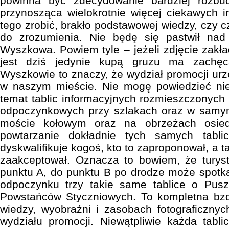
powinna być zdecydowanie bardziej rozbud
przynosząca wielokrotnie więcej ciekawych i
tego zrobić, brakło podstawowej wiedzy, czy c
do zrozumienia. Nie będę się pastwił nad
Wyszkowa. Powiem tyle – jeżeli zdjęcie zakł
jest dziś jedynie kupą gruzu ma zachę
Wyszkowie to znaczy, że wydział promocji urzę
w naszym mieście. Nie mogę powiedzieć nie
temat tablic informacyjnych rozmieszczonych 
odpoczynkowych przy szlakach oraz w samym
moście kołowym oraz na obrzeżach osiedla
powtarzanie dokładnie tych samych tabl
dyskwalifikuje kogoś, kto to zaproponował, a ta
zaakceptował. Oznacza to bowiem, że turys
punktu A, do punktu B po drodze może spotk
odpoczynku trzy takie same tablice o Pusz
Powstańców Styczniowych. To kompletna bzdu
wiedzy, wyobraźni i zasobach fotograficznyc
wydziału promocji. Niewątpliwie każda tabl