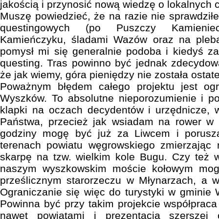
jakością i przynosić nową wiedzę o lokalnych 
Muszę powiedzieć, że na razie nie sprawdziłe
questingowych (po Puszczy Kamieniec
Kamieńczyku, śladami Wazów oraz na pleb
pomysł mi się generalnie podoba i kiedyś z
questing. Tras powinno być jednak zdecydowa
że jak wiemy, góra pieniędzy nie została osta
Poważnym błędem całego projektu jest ogr
Wyszków. To absolutne nieporozumienie i po
klapki na oczach decydentów i urzędnicze, 
Państwa, przecież jak wsiadam na rower w
godziny mogę być już za Liwcem i porusz
terenach powiatu węgrowskiego zmierzając
skarpę na tzw. wielkim kole Bugu. Czy też 
naszym wyszkowskim moście kołowym mog
prześlicznym starorzeczu w Młynarzach, a w
Ograniczanie się więc do turystyki w gminie
Powinna być przy takim projekcie współpraca
nawet powiatami i prezentacja szerszej 