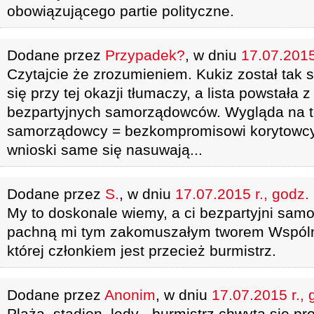
obowiązującego partie polityczne.
Dodane przez
Przypadek?
, w dniu
17.07.2015
Czytajcie że zrozumieniem. Kukiz został tak 
się przy tej okazji tłumaczy, a lista powstała z 
bezpartyjnych samorządowców. Wygląda na to
samorządowcy = bezkompromisowi korytowcy..
wnioski same się nasuwają...
Dodane przez
S.
, w dniu
17.07.2015 r., godz.
My to doskonale wiemy, a ci bezpartyjni sam
pachną mi tym zakomuszałym tworem Wspól
której członkiem jest przecież burmistrz.
Dodane przez
Anonim
, w dniu
17.07.2015 r., 
Plaża, stadion, ledy - burmistrz chwyta się p