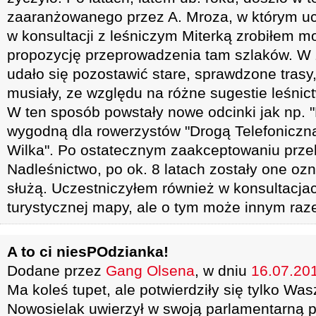
zaaranżowanego przez A. Mroza, w którym uc
w konsultacji z leśniczym Miterką zrobiłem m
propozycję przeprowadzenia tam szlaków. W
udało się pozostawić stare, sprawdzone trasy,
musiały, ze względu na różne sugestie leśnic
W ten sposób powstały nowe odcinki jak np. "
wygodną dla rowerzystów "Drogą Telefoniczn
Wilka". Po ostatecznym zaakceptowaniu przeb
Nadleśnictwo, po ok. 8 latach zostały one ozn
służą. Uczestniczyłem również w konsultacj
turystycznej mapy, ale o tym może innym raz
A to ci niesPOdzianka!
Dodane przez
Gang Olsena
, w dniu
16.07.201
Ma koleś tupet, ale potwierdziły się tylko Wa
Nowosielak uwierzył w swoją parlamentarną pr