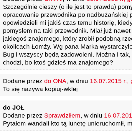
Szczególnie cieszy (o ile jest to prawda) po
opracowanie przewodnika po nadbużańskiej p
opowiedzieli mi jakiś czas temu historię, kie
pomysłem na taki przewodnik. Miał już nawe
jakiegoś znajomego, który zrobił podobną rz
okolicach Łomży. Wg pana Marka wystarczyło
Bug i wszyscy będą zadowoleni. Można i tak, a
chodzi, bo ktoś gdzieś ma znajomego?
Dodane przez
do ONA
, w dniu
16.07.2015 r.,
To się nazywa kopiuj-wklej
do JOŁ
Dodane przez
Sprawdziłem
, w dniu
16.07.201
Pytałem wandali kto tą lunetę unieruchomił, mó