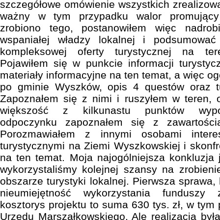
szczegółowe omówienie wszystkich zrealizowa
ważny w tym przypadku walor promujący 
zrobiono tego, postanowiłem więc nadrobi
wspaniałej władzy lokalnej i podsumować
kompleksowej oferty turystycznej na te
Pojawiłem się w punkcie informacji turystyc
materiały informacyjne na ten temat, a więc og
po gminie Wyszków, opis 4 questów oraz t
Zapoznałem się z nimi i ruszyłem w teren, 
większość z kilkunastu punktów wypo
odpoczynku zapoznałem się z zawartością 
Porozmawiałem z innymi osobami intere
turystycznymi na Ziemi Wyszkowskiej i skon
na ten temat. Moja najogólniejsza konkluzja j
wykorzystaliśmy kolejnej szansy na zrobien
obszarze turystyki lokalnej. Pierwsza sprawa, 
nieumiejętność wykorzystania funduszy 
kosztorys projektu to suma 630 tys. zł, w tym
Urzędu Marszałkowskiego. Ale realizacja była