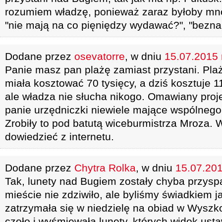
rozumiem władzę, ponieważ zaraz byłoby mn
"nie mają na co pięniędzy wydawać?", "beznad
Dodane przez
osevatorre
, w dniu
15.07.2015 r
Panie masz pan plażę zamiast przystani. Plaż
miała kosztować 70 tysięcy, a dziś kosztuje 1
ale władza nie słucha nikogo. Omawiany pro
panie urzędniczki niewiele mające wspólnego 
Zrobiły to pod batutą wiceburmistrza Mroza.
dowiedzieć z internetu.
Dodane przez
Chytra Rolka
, w dniu
15.07.201
Tak, lunety nad Bugiem zostały chyba przysp
mieście nie zdziwiło, ale byliśmy świadkiem j
zatrzymała się w niedzielę na obiad w Wyszk
czoło i wyśmiewała lunety, których widok usta