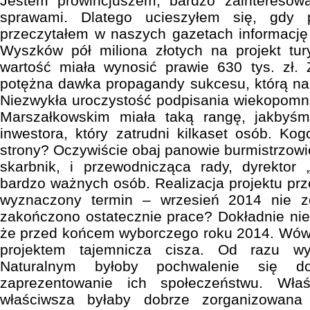
Jestem prowincjuszem, bardzo zainteresow
sprawami. Dlatego ucieszyłem się, gdy
przeczytałem w naszych gazetach informację
Wyszków pół miliona złotych na projekt tur
wartość miała wynosić prawie 630 tys. zł
potężna dawka propagandy sukcesu, którą n
Niezwykła uroczystość podpisania wiekopomn
Marszałkowskim miała taką rangę, jakbyśm
inwestora, który zatrudni kilkaset osób. Ko
strony? Oczywiście obaj panowie burmistrzowi
skarbnik, i przewodnicząca rady, dyrektor 
bardzo ważnych osób. Realizacja projektu prze
wyznaczony termin – wrzesień 2014 nie zo
zakończono ostatecznie prace? Dokładnie ni
że przed końcem wyborczego roku 2014. Wów
projektem tajemnicza cisza. Od razu w
Naturalnym byłoby pochwalenie się do
zaprezentowanie ich społeczeństwu. Wł
właściwsza byłaby dobrze zorganizowana