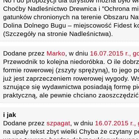
No i do propozycji dla turystów można było 
Choćby Nadleśnictwo Drewnica i "Ochrona mi
gatunków chronionych na terenie Obszaru N
Dolina Dolnego Bugu – miejscowość Fidest k
(Szczegóły na stronie Nadleśnictwa).
Dodane przez
Marko
, w dniu
16.07.2015 r., g
Przewodnik to kolejna niedoróbka. O ile dobr
formie rowerowej (zszyty sprężyną), to jego 
już jest zaprzeczeniem rowerowej wygody. Ws
sznujące się wydawnictwa posiadają formę pi
praktyczną, ale pewnie chciano zaoszczędzić 
i jak
Dodane przez
szpagat
, w dniu
16.07.2015 r.,
na upały tekst zbyt wielki Chyba że czytany 