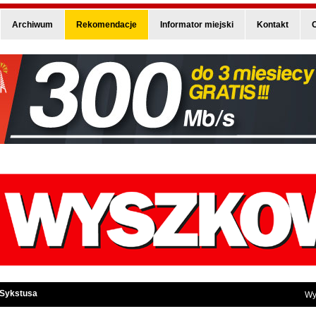
Archiwum
Rekomendacje
Informator miejski
Kontakt
O
 Sykstusa
Wy