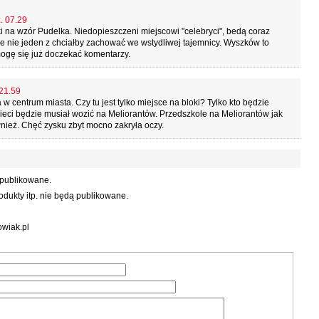
. 07.29
ki na wzór Pudelka. Niedopieszczeni miejscowi "celebryci", bedą coraz
óre nie jeden z chciałby zachować we wstydliwej tajemnicy. Wyszków to
mogę się już doczekać komentarzy.
 21.59
 w centrum miasta. Czy tu jest tylko miejsce na bloki? Tylko kto będzie
zieci będzie musiał wozić na Meliorantów. Przedszkole na Meliorantów jak
wnież. Chęć zysku zbyt mocno zakryła oczy.
 publikowane.
dukty itp. nie będą publikowane.
wiak.pl