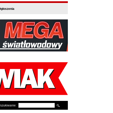
głoszenia
szukiwanie: