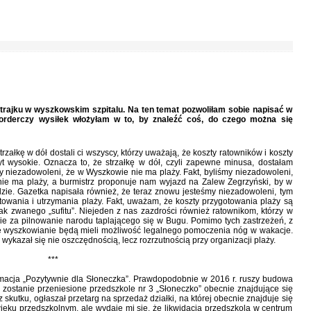
trajku w wyszkowskim szpitalu. Na ten temat pozwoliłam sobie napisać w
 morderczy wysiłek włożyłam w to, by znaleźć coś, do czego można się
załkę w dół dostali ci wszyscy, którzy uważają, że koszty ratowników i koszty
t wysokie. Oznacza to, że strzałkę w dół, czyli zapewne minusa, dostałam
my niezadowoleni, że w Wyszkowie nie ma plaży. Fakt, byliśmy niezadowoleni,
ie ma plaży, a burmistrz proponuje nam wyjazd na Zalew Zegrzyński, by w
e. Gazetka napisała również, że teraz znowu jesteśmy niezadowoleni, tym
ania i utrzymania plaży. Fakt, uważam, że koszty przygotowania plaży są
ak zwanego „sufitu”. Niejeden z nas zazdrości również ratownikom, którzy w
ie za pilnowanie narodu taplającego się w Bugu. Pomimo tych zastrzeżeń, z
 że wyszkowianie będą mieli możliwość legalnego pomoczenia nóg w wakacje.
 wykazał się nie oszczędnością, lecz rozrzutnością przy organizacji plaży.
***
macja „Pozytywnie dla Słoneczka”. Prawdopodobnie w 2016 r. ruszy budowa
 zostanie przeniesione przedszkole nr 3 „Słoneczko” obecnie znajdujące się
ez skutku, ogłaszał przetarg na sprzedaż działki, na której obecnie znajduje się
eku przedszkolnym, ale wydaje mi się, że likwidacja przedszkola w centrum