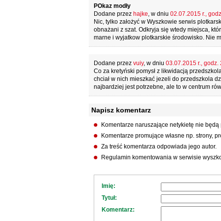
POkaz modły
Dodane przez
hajke
, w dniu
02.07.2015 r., godz
Nic, tylko założyć w Wyszkowie serwis plotkars
obnażani z szat. Odkryja się wtedy miejsca, kt
marne i wyjatkow plotkarskie środowisko. Nie 
Dodane przez
vuiy
, w dniu
03.07.2015 r., godz.
Co za kretyński pomysł z likwidacją przedszkola
chciał w nich mieszkać jezeli do przedszkola d
najbardziej jest potrzebne, ale to w centrum ró
Napisz komentarz
Komentarze naruszające netykietę nie będą
Komentarze promujące własne np. strony, pro
Za treść komentarza odpowiada jego autor.
Regulamin komentowania w serwisie wyszko
Imię:
Tytuł:
Komentarz: