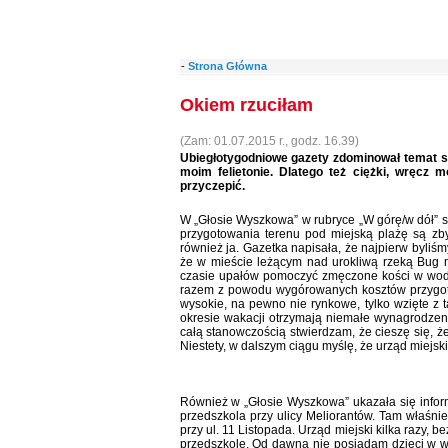
-
Strona Główna
Okiem rzuciłam
(Zam: 01.07.2015 r., godz. 16.39)
Ubiegłotygodniowe gazety zdominował temat s
moim felietonie. Dlatego też ciężki, wręcz
przyczepić.
W „Głosie Wyszkowa” w rubryce „W górę/w dół” str
przygotowania terenu pod miejską plażę są zby
również ja. Gazetka napisała, że najpierw byliś
że w mieście leżącym nad urokliwą rzeką Bug n
czasie upałów pomoczyć zmęczone kości w wodzi
razem z powodu wygórowanych kosztów przygotow
wysokie, na pewno nie rynkowe, tylko wzięte z t
okresie wakacji otrzymają niemałe wynagrodzen
całą stanowczością stwierdzam, że cieszę się,
Niestety, w dalszym ciągu myślę, że urząd miejski
Również w „Głosie Wyszkowa” ukazała się infor
przedszkola przy ulicy Meliorantów. Tam właśnie
przy ul. 11 Listopada. Urząd miejski kilka razy, b
przedszkole. Od dawna nie posiadam dzieci w wi