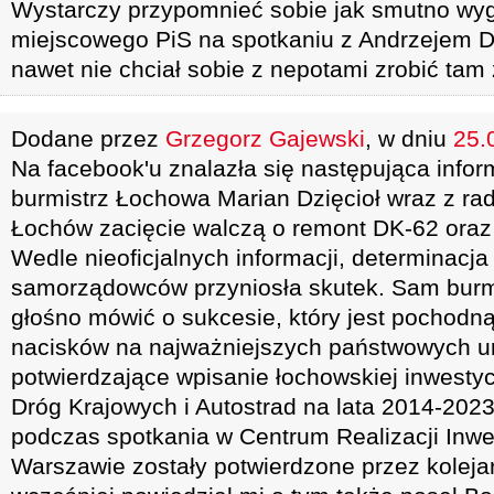
Wystarczy przypomnieć sobie jak smutno wyg
miejscowego PiS na spotkaniu z Andrzejem 
nawet nie chciał sobie z nepotami zrobić tam 
Dodane przez
Grzegorz Gajewski
, w dniu
25.
Na facebook'u znalazła się następująca infor
burmistrz Łochowa Marian Dzięcioł wraz z r
Łochów zacięcie walczą o remont DK-62 oraz
Wedle nieoficjalnych informacji, determinacj
samorządowców przyniosła skutek. Sam burmis
głośno mówić o sukcesie, który jest pochodn
nacisków na najważniejszych państwowych ur
potwierdzające wpisanie łochowskiej inwesty
Dróg Krajowych i Autostrad na lata 2014-2023 
podczas spotkania w Centrum Realizacji Inwes
Warszawie zostały potwierdzone przez kolejarz