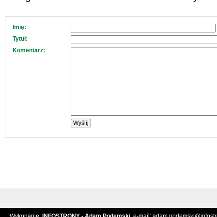
Imię:
Tytuł:
Komentarz:
Wykonanie:
INFOSTRONY - Adam Podemski
, e-mail:
adam.podemski@infostro