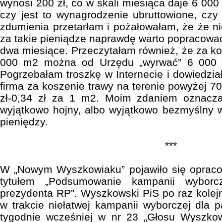
wynosi 200 zł, co w skali miesiąca daje 6 000 
czy jest to wynagrodzenie ubruttowione, czy
zdumienia przetarłam i pożałowałam, że że ni
za takie pieniądze naprawdę warto popracować
dwa miesiące. Przeczytałam również, że za ko
000 m2 można od Urzędu „wyrwać” 6 000 zł
Pogrzebałam troszkę w Internecie i dowiedzia
firma za koszenie trawy na terenie powyżej 7
zł-0,34 zł za 1 m2. Moim zdaniem oznacza
wyjątkowo hojny, albo wyjątkowo bezmyślny 
pieniędzy.
***
W „Nowym Wyszkowiaku” pojawiło się oprac
tytułem „Podsumowanie kampanii wyborc
prezydenta RP”. Wyszkowski PiS po raz kolejny
w trakcie niełatwej kampanii wyborczej dla
tygodnie wcześniej w nr 23 „Głosu Wyszkow