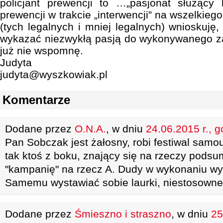
policjant prewencji to …„pasjonat służący 
prewencji w trakcie „interwencji” na wszelkie
(tych legalnych i mniej legalnych) wnioskuję, 
wykazać niezwykłą pasją do wykonywanego za
już nie wspomnę.
Judyta
judyta@wyszkowiak.pl
Komentarze
Dodane przez
O.N.A.
, w dniu
24.06.2015 r., g
Pan Sobczak jest żałosny, robi festiwal samo
tak ktoś z boku, znający się na rzeczy podsu
"kampanię" na rzecz A. Dudy w wykonaniu w
Samemu wystawiać sobie laurki, niestosowne.
Dodane przez
Śmieszno i straszno
, w dniu
25