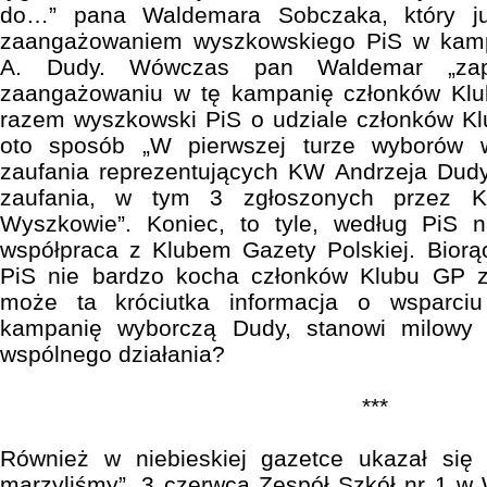
do…” pana Waldemara Sobczaka, który ju
zaangażowaniem wyszkowskiego PiS w kam
A. Dudy. Wówczas pan Waldemar „zap
zaangażowaniu w tę kampanię członków Klu
razem wyszkowski PiS o udziale członków K
oto sposób „W pierwszej turze wyborów 
zaufania reprezentujących KW Andrzeja Dudy
zaufania, w tym 3 zgłoszonych przez K
Wyszkowie”. Koniec, to tyle, według PiS 
współpraca z Klubem Gazety Polskiej. Biorą
PiS nie bardzo kocha członków Klubu GP z
może ta króciutka informacja o wsparci
kampanię wyborczą Dudy, stanowi milowy
wspólnego działania?
***
Również w niebieskiej gazetce ukazał się a
marzyliśmy”. 3 czerwca Zespół Szkół nr 1 w