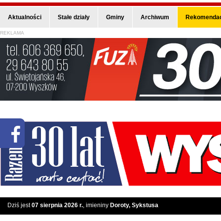
Aktualności
Stałe działy
Gminy
Archiwum
Rekomendac
REKLAMA
Dziś jest
07 sierpnia 2026 r.
, imieniny
Doroty, Sykstusa