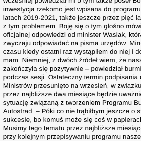
wcześniej powiedział mi o tym także poseł B
inwestycja rzekomo jest wpisana do programu
latach 2019-2021, także jeszcze przez pięć l
z tym problemem. Boję się o tym głośno mów
oficjalnej odpowiedzi od minister Wasiak, któ
zwyczaju odpowiadać na pisma urzędów. Minę
czasu kiedy ostatni raz wystąpiłem do niej i d
mam. Niemniej, z dwóch źródeł wiem, że nas
zakończyła się pozytywnie – powiedział burmi
podczas sesji. Ostateczny termin podpisani
Ministrów przesunięto na wrzesień, w związku
przez najbliższe dwa miesiące będzie uważni
sytuację związaną z tworzeniem Programu B
Autostrad. – Póki co nie trąbiłbym jeszcze o
sukcesie, bo komuś może się coś w papierac
Musimy tego tematu przez najbliższe miesią
przy kolejnym przepisywaniu programu nasze