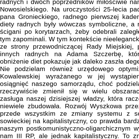
radnych i dwóch poprzedników miłościwie na
Nowosielskiego. Na uroczystości 25-lecia p
pana Gronieckiego, radnego pierwszej kadenc
diety radnych były wówczas symboliczne, a ra
ścigani po korytarzach, żeby odebrali zaleg
tym zapominali. W tym kontekście nieelegancki
ze strony przewodniczącej Rady Miejskiej, p
innych radnych na Adama Szczerbę, któr
obniżenie diet pokazuje jak daleko zaszła de
Nie podzielam również urzędowego optymi
Kowalewskiej wyrażanego w jej wystąpie
osiągnięć naszego samorządu, choć podzie
rzeczywiście zmienił się w wielu obszara
zasługa naszej dzisiejszej władzy, która racz
niewiele zbudowała. Rozwój Wyszkowa przez
przede wszystkim ze zmiany systemu z soc
sowieckiej na kapitalistyczny, co prawda bar
naszym postkomunistyczno-oligarchicznym wy
nam III RP, ale jednak kapitalistyczny. To z