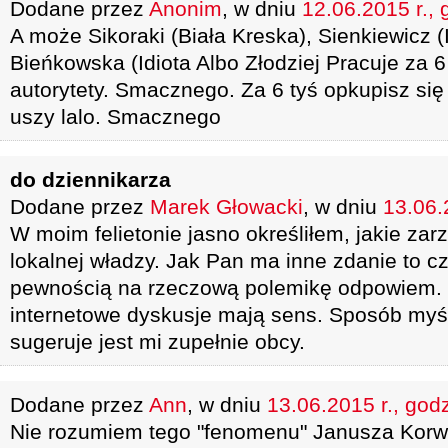
Dodane przez
Anonim
, w dniu
12.06.2015 r., 
A może Sikoraki (Biała Kreska), Sienkiewicz 
Bieńkowska (Idiota Albo Złodziej Pracuje za 6 t
autorytety. Smacznego. Za 6 tyś opkupisz si
uszy lalo. Smacznego
do dziennikarza
Dodane przez
Marek Głowacki
, w dniu
13.06.
W moim felietonie jasno określiłem, jakie zar
lokalnej władzy. Jak Pan ma inne zdanie to 
pewnością na rzeczową polemikę odpowiem. M
internetowe dyskusje mają sens. Sposób myśl
sugeruje jest mi zupełnie obcy.
Dodane przez
Ann
, w dniu
13.06.2015 r., god
Nie rozumiem tego "fenomenu" Janusza Korw