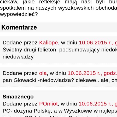
ciekaw, jakie refleksje mają nasi byli bur
spotkałem na naszych wyszkowskich obchoda
wypowiedzieć?
Komentarze
Dodane przez
Kaliope
, w dniu
10.06.2015 r., 
Świetny drugi felieton, podsumowujący nied
niedowładzy.
Dodane przez
ola
, w dniu
10.06.2015 r., godz
pan Głowacki -niedowładza? ciekawe...ale, ch
Smacznego
Dodane przez
POmiot
, w dniu
10.06.2015 r., 
PO- dożyna Polskę, a w Wyszkowie w najlep