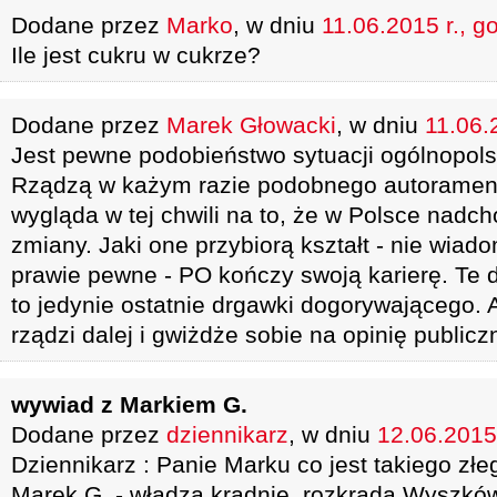
Dodane przez
Marko
, w dniu
11.06.2015 r., g
Ile jest cukru w cukrze?
Dodane przez
Marek Głowacki
, w dniu
11.06.
Jest pewne podobieństwo sytuacji ogólnopols
Rządzą w każym razie podobnego autorament
wygląda w tej chwili na to, że w Polsce nadc
zmiany. Jaki one przybiorą kształt - nie wiado
prawie pewne - PO kończy swoją karierę. Te d
to jedynie ostatnie drgawki dogorywającego. 
rządzi dalej i gwiżdże sobie na opinię publicz
wywiad z Markiem G.
Dodane przez
dziennikarz
, w dniu
12.06.2015 
Dziennikarz : Panie Marku co jest takiego zł
Marek G. - władza kradnie, rozkrada Wyszków 