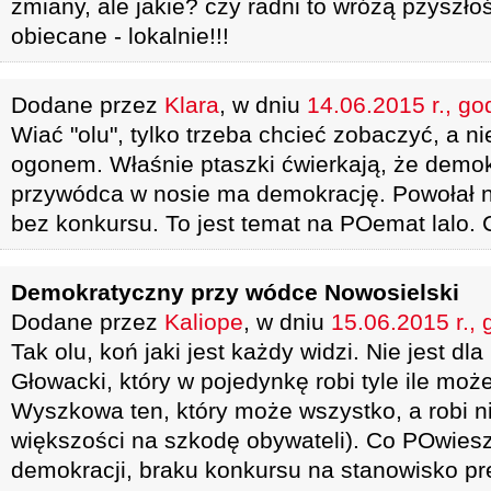
zmiany, ale jakie? czy radni to wróżą pzyszłoś
obiecane - lokalnie!!!
Dodane przez
Klara
, w dniu
14.06.2015 r., go
Wiać "olu", tylko trzeba chcieć zobaczyć, a n
ogonem. Właśnie ptaszki ćwierkają, że demo
przywódca w nosie ma demokrację. Powołał
bez konkursu. To jest temat na POemat lalo. 
Demokratyczny przy wódce Nowosielski
Dodane przez
Kaliope
, w dniu
15.06.2015 r., 
Tak olu, koń jaki jest każdy widzi. Nie jest d
Głowacki, który w pojedynkę robi tyle ile może
Wyszkowa ten, który może wszystko, a robi nie
większości na szkodę obywateli). Co POwiesz
demokracji, braku konkursu na stanowisko 