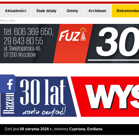
Aktualności
Stałe działy
Gminy
Archiwum
Rekomendac
REKLAMA
Dziś jest
08 sierpnia 2026 r.
, imieniny
Cypriana, Emiliana