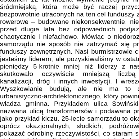
śródmiejską, która może być raczej prz
bezpowrotnie utraconych na ten cel funduszy 
rowerowe – budowane niekonsekwentnie, nieje
przed długie lata bez odpowiednich podj
chaotycznie i niefachowo. Mówiąc o niedor
samorządu nie sposób nie zatrzymać się p
funduszy zewnętrznych. Nasi burmistrzowie ch
jesteśmy liderem, ale pozyskiwaliśmy w ostat
pieniędzy 5-krotnie mniej niż liderzy z 
skutkowało oczywiście mniejszą liczbą
kanalizacji, dróg i innych inwestycji. I wres
Wyszkowianie budują, ale nie ma to o
urbanistyczno-architektonicznego, który powi
władza gminna. Przykładem ulica Sowińsk
nazwana ulicą transformersów i podawana pr
jako przykład kiczu. 25-lecie samorządu to o
oprócz okazjonalnych, słodkich, podróżo
pokazać odrobinę rzeczywistości, co staram s