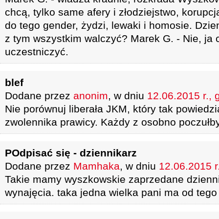
chcą, tylko same afery i złodziejstwo, korupcj
do tego gender, żydzi, lewaki i homosie. Dzien
z tym wszystkim walczyć? Marek G. - Nie, ja
uczestniczyć.
blef
Dodane przez
anonim
, w dniu
12.06.2015 r., 
Nie porównuj liberała JKM, który tak powiedz
zwolennika prawicy. Każdy z osobno poczułby
POdpisać się - dziennikarz
Dodane przez
Mamhaka
, w dniu
12.06.2015 r
Takie mamy wyszkowskie zaprzedane dzienni
wynajęcia. taka jedna wielka pani ma od tego