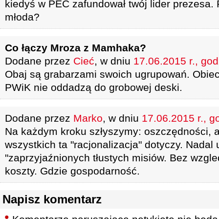
kiedyś w PEC zafundował twój lider prezesa. 
młoda?
Co łączy Mroza z Mamhaka?
Dodane przez
Cieć
, w dniu
17.06.2015 r., god
Obaj są grabarzami swoich ugrupowań. Obieca
PWiK nie oddadzą do grobowej deski.
Dodane przez
Marko
, w dniu
17.06.2015 r., g
Na każdym kroku szłyszymy: oszczędności, al
wszystkich ta "racjonalizacja" dotyczy. Nadal
"zaprzyjaźnionych tłustych misiów. Bez wzgl
koszty. Gdzie gospodarność.
Napisz komentarz