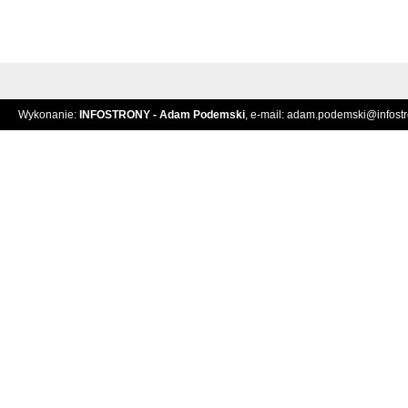
Wykonanie:
INFOSTRONY - Adam Podemski
, e-mail:
adam.podemski@infostro