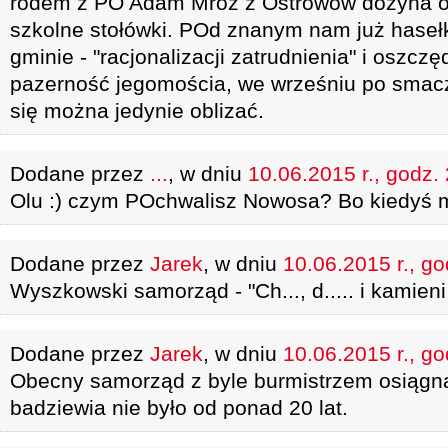
rodem z PO Adam Mróz z Ostrowów dożyna o
szkolne stołówki. POd znanym nam już hase
gminie - "racjonalizacji zatrudnienia" i oszcz
pazerność jegomościa, we wrześniu po smac
się można jedynie oblizać.
Dodane przez
...
, w dniu
10.06.2015 r., godz.
Olu :) czym POchwalisz Nowosa? Bo kiedyś m
Dodane przez
Jarek
, w dniu
10.06.2015 r., go
Wyszkowski samorząd - "Ch..., d..... i kamien
Dodane przez
Jarek
, w dniu
10.06.2015 r., go
Obecny samorząd z byle burmistrzem osiągną
badziewia nie było od ponad 20 lat.