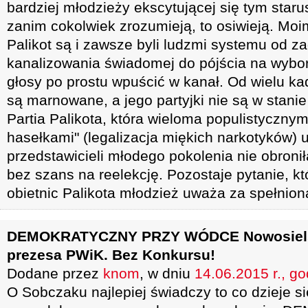
bardziej młodzieży ekscytującej się tym star
zanim cokolwiek zrozumieją, to osiwieją. Moi
Palikot są i zawsze byli ludzmi systemu od z
kanalizowania świadomej do pójścia na wybor
głosy po prostu wpuścić w kanał. Od wielu ka
są marnowane, a jego partyjki nie są w stani
Partia Palikota, która wieloma populistycznym
hasełkami" (legalizacja miękich narkotyków) 
przedstawicieli młodego pokolenia nie obronił
bez szans na reelekcję. Pozostaje pytanie, k
obietnic Palikota młodzież uważa za spełnio
DEMOKRATYCZNY PRZY WÓDCE Nowosielsk
prezesa PWiK. Bez Konkursu!
Dodane przez
knom
, w dniu
14.06.2015 r., go
O Sobczaku najlepiej świadczy to co dzieje 