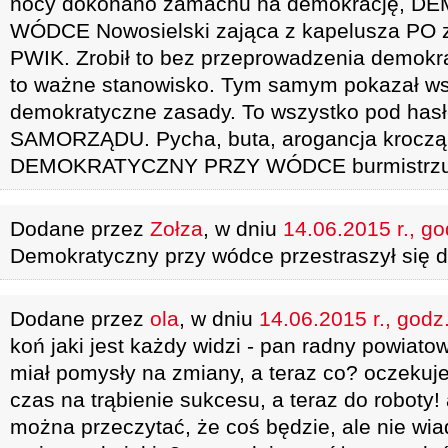
nocy dokonano zamachu na demokrację, 
WÓDCE Nowosielski zająca z kapelusza PO
PWIK. Zrobił to bez przeprowadzenia demokr
to ważne stanowisko. Tym samym pokazał ws
demokratyczne zasady. To wszystko pod hasł
SAMORZĄDU. Pycha, buta, arogancja kroczą
DEMOKRATYCZNY PRZY WÓDCE burmistrzu 
Dodane przez
Zołza
, w dniu
14.06.2015 r., go
Demokratyczny przy wódce przestraszył się 
Dodane przez
ola
, w dniu
14.06.2015 r., godz
koń jaki jest każdy widzi - pan radny powiat
miał pomysły na zmiany, a teraz co? oczekuj
czas na trąbienie sukcesu, a teraz do roboty!
można przeczytać, że coś będzie, ale nie wi