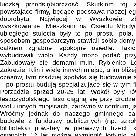
ludzką przedsiębiorczość. Skutkiem tej
powstające firmy, będące podstawą naszej egz
dobrobytu. Najwięcej w Wyszkowie z
wyszkowianie. Mieszkam na Osiedlu Młodyc
ubiegłego stulecia były to po prostu pola.
sposobem gospodarczym stawiali sobie domy 
całkiem zgrabne, spokojne osiedle. Takic
wybudowali wiele. Każdy może podać przyk
Zabudowały się domami m.in. Rybienko L
Zakręzie, Klin i wiele innych miejsc, a im bli
czasów, tym rzadziej spotyka się budowani
– po prostu budują specjalizujące się w tym 
Porządzie sprzed 20-25 lat. Wokół były r
leszczydolskiego lasu ciągną się przy drodze
wielu innych miejscach, zarówno w centrum, j
Wróćmy jednak do naszego gminnego sa
budowle z funduszy publicznych (np. szko
biblioteka) powstały w pierwszych trzech 
ostatnich 12 lat można wymienić jedynie 