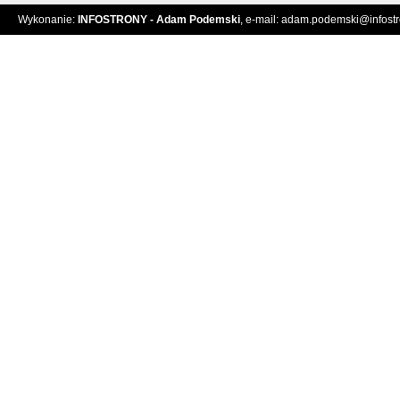
Wykonanie:
INFOSTRONY - Adam Podemski
, e-mail:
adam.podemski@infostro