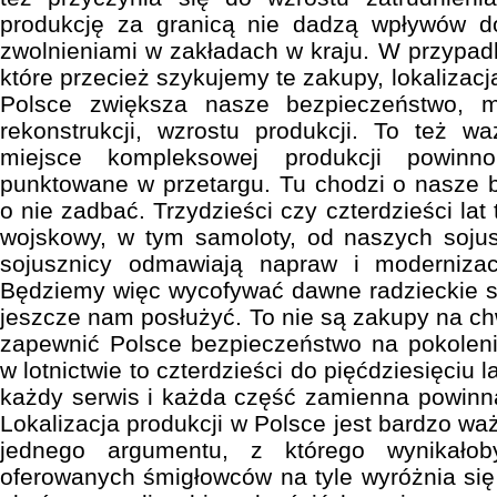
produkcję za granicą nie dadzą wpływów d
zwolnieniami w zakładach w kraju. W przypad
które przecież szykujemy te zakupy, lokalizac
Polsce zwiększa nasze bezpieczeństwo, mo
rekonstrukcji, wzrostu produkcji. To też w
miejsce kompleksowej produkcji powin
punktowane w przetargu. Tu chodzi o nasze 
o nie zadbać. Trzydzieści czy czterdzieści la
wojskowy, w tym samoloty, od naszych sojus
sojusznicy odmawiają napraw i modernizac
Będziemy więc wycofywać dawne radzieckie s
jeszcze nam posłużyć. To nie są zakupy na ch
zapewnić Polsce bezpieczeństwo na pokolen
w lotnictwie to czterdzieści do pięćdziesięciu l
każdy serwis i każda część zamienna powinn
Lokalizacja produkcji w Polsce jest bardzo waż
jednego argumentu, z którego wynikałob
oferowanych śmigłowców na tyle wyróżnia si