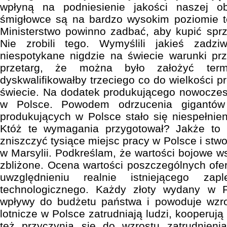
wpłyną na podniesienie jakości naszej ob
śmigłowce są na bardzo wysokim poziomie te
Ministerstwo powinno zadbać, aby kupić spr
Nie zrobili tego. Wymyślili jakieś zadziw
niespotykane nigdzie na świecie warunki prze
przetarg, że można było założyć term
dyskwalifikowałby trzeciego co do wielkości 
świecie. Na dodatek produkującego nowoczes
w Polsce. Powodem odrzucenia gigantów
produkujących w Polsce stało się niespełni
Któż te wymagania przygotował? Jakże to
zniszczyć tysiące miejsc pracy w Polsce i stwo
w Marsylii. Podkreślam, że wartości bojowe w
zbliżone. Ocena wartości poszczególnych ofer
uwzględnieniu realnie istniejącego zap
technologicznego. Każdy złoty wydany w 
wpływy do budżetu państwa i powoduje wzros
lotnicze w Polsce zatrudniają ludzi, kooperują
też przyczynia się do wzrostu zatrudnien