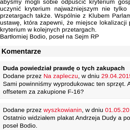
abyśmy mogli sobie odpuścić kryterium gos
uczynić kryterium najważniejszym nie tylko
przetargach także. Wspólnie z Klubem Parla
ustawę, która zapewni, że miejsce lokalizacj
kryterium w kolejnych przetargach.
Bartłomiej Bodio, poseł na Sejm RP
Komentarze
Duda powiedział prawdę o tych zakupach
Dodane przez
Na zapleczu
, w dniu
29.04.2015
Sami powinniśmy wyprodukowac ten sprzęt. A 
offsetem za zakupione F-16?
Dodane przez
wyszkowianin
, w dniu
01.05.20
Ostatnio widziałem plakat Andrzeja Dudy a p
poseł Bodio.