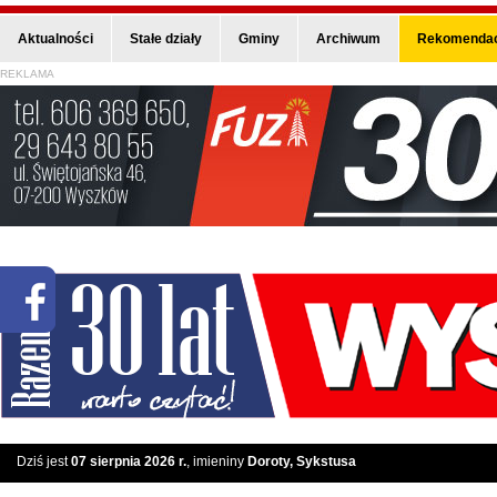
Aktualności
Stałe działy
Gminy
Archiwum
Rekomendac
REKLAMA
Dziś jest
07 sierpnia 2026 r.
, imieniny
Doroty, Sykstusa