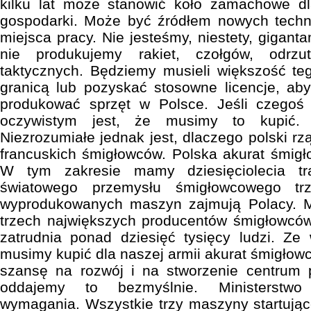
kilku lat może stanowić koło zamachowe dl
gospodarki. Może być źródłem nowych techn
miejsca pracy. Nie jesteśmy, niestety, gigan
nie produkujemy rakiet, czołgów, odrz
taktycznych. Będziemy musieli większość te
granicą lub pozyskać stosowne licencje, a
produkować sprzęt w Polsce. Jeśli czegoś n
oczywistym jest, że musimy to kupić. 
Niezrozumiałe jednak jest, dlaczego polski r
francuskich śmigłowców. Polska akurat śmigł
W tym zakresie mamy dziesięciolecia trad
światowego przemysłu śmigłowcowego trz
wyprodukowanych maszyn zajmują Polacy.
trzech największych producentów śmigłowców
zatrudnia ponad dziesięć tysięcy ludzi. Ze 
musimy kupić dla naszej armii akurat śmigłow
szansę na rozwój i na stworzenie centrum p
oddajemy to bezmyślnie. Ministerstwo
wymagania. Wszystkie trzy maszyny startują