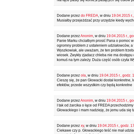
Na łące pasły się konie,a pasących się osłów p
Dodane przez
do FREDA
, w dniu
19.04.2015 r.
Musiałby przejeżdzać przy urzędzie kiedy wycho
Dodane przez
Anonim
, w dniu
19.04.2015 r., go
Panie Marku chciałbym prosić Pana o pomoc w
ogromny problem z ustaleniem udziałowców, a t
Wyszkowiak, ale uważam, że ten problem trzeba 
wiosek. Zwykły zjadacz chleba nie ma dostępu
komuś na tym zależy. Duża część osób czyta W
Dodane przez
ola
, w dniu
19.04.2015 r., godz. 
Cieszę się, że pan Głowacki dostał konkretne,
efektów, przede wszystkim czy będą konkretne
Dodane przez
Anonim
, w dniu
19.04.2015 r., go
I tak od żarcika o łące od FREDA przechodzim
Głowackiego i mam nadzieję, że jemu uda się tą
Dodane przez
xy
, w dniu
19.04.2015 r., godz. 1
Ciekawe czy p. Głowackiego teść nie mał udział