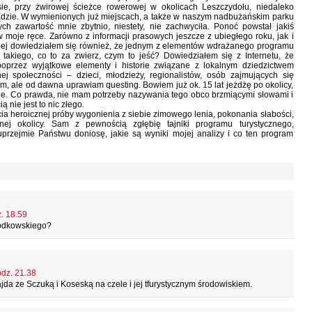
e, przy żwirowej ścieżce rowerowej w okolicach Leszczydołu, niedaleko
ządzie. W wymienionych już miejscach, a także w naszym nadbużańskim parku
ych zawartość mnie zbytnio, niestety, nie zachwyciła. Ponoć powstał jakiś
 moje ręce. Zarówno z informacji prasowych jeszcze z ubiegłego roku, jak i
nej dowiedziałem się również, że jednym z elementów wdrażanego programu
o takiego, co to za zwierz, czym to jeść? Dowiedziałem się z Internetu, że
oprzez wyjątkowe elementy i historie związane z lokalnym dziedzictwem
nej społeczności – dzieci, młodzieży, regionalistów, osób zajmujących się
em, ale od dawna uprawiam questing. Bowiem już ok. 15 lat jeżdżę po okolicy,
ane. Co prawda, nie mam potrzeby nazywania tego obco brzmiącymi słowami i
nie jest to nic złego.
 heroicznej próby wygonienia z siebie zimowego lenia, pokonania słabości,
ej okolicy. Sam z pewnością zgłębię tajniki programu turystycznego,
rzejmie Państwu doniosę, jakie są wyniki mojej analizy i co ten program
z. 18.59
hodkowskiego?
odz. 21.38
łajda ze Sczuką i Koseską na czele i jej tfurystycznym środowiskiem.