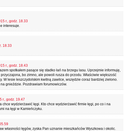
15 r., godz. 18.33
e interesuje.
z. 18.33
15 r., godz. 18.43
zem spotkałem pasące się stadko łań na brzegu lasu. Uprzejmie informuję,
 przyczajona, bo zimno, ale powoli rusza do przodu. Właściwie większość
. W lesie leszczydolskim kwitną zawilce, wszędzie coraz bardziej zielono.
 na gnieździe. Pozdrawiam forumowiczów.
 r., godz. 19.47
a chce wydzierżawić łęgi. Kto chce wydzierżawić firmie łęgi, po co i na
ami na łęgi w Kamieńczyku.
 05.59
aw własności łęgów, zyska Pan uznanie mieszkańców Wyszkowa i okolic.