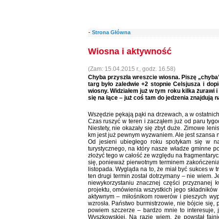
-
Strona Główna
Wiosna i aktywność
(Zam: 15.04.2015 r., godz. 16.58)
Chyba przyszła wreszcie wiosna. Piszę „chyba”
targ było zaledwie +2 stopnie Celsjusza i dop
wiosny. Widziałem już w tym roku kilka żurawi i
się na łące – już coś tam do jedzenia znajdują 
Wszędzie pękają pąki na drzewach, a w ostatnich 
Czas ruszyć w teren i zacząłem już od paru tygo
Niestety, nie okazały się zbyt duże. Zimowe lenis
km jest już pewnym wyzwaniem. Ale jest szansa n
Od jesieni ubiegłego roku spotykam się w na
turystycznego, na który nasze władze gminne po
złożyć tego w całość ze względu na fragmentaryc
się, ponieważ pierwotnym terminem zakończenia 
listopada. Wygląda na to, że miał być sukces w t
ten drugi termin został dotrzymany – nie wiem. 
niewykorzystaniu znacznej części przyznanej k
projektu, omówienia wszystkich jego składników
aktywnym – miłośnikom rowerów i pieszych wypa
wzrosła. Państwo burmistrzowie, nie bójcie się,
powiem szczerze – bardzo mnie to interesuje, j
Wyszkowskiej. Na razie wiem, że powstał faj