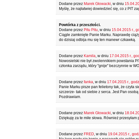
Dodane przez
Marek Głowacki
, w dniu
15.04.20
Myślę, że najłatwiej dowiedzieć się, co z PIT za
Powtórka z przeszłości.
Dodane przez
Pitu Pitu
, w dniu
15.04.2015 r., g
Ciągle zamknięte Panie Marku. Naprawdę ciąży 
do dzisiaj odbija mu się ten manewr czkawką.
Dodane przez
Kamila
, w dniu
17.04.2015 r., go
Nowosielski nie był zwolennikiem powstania P
członka zarządu, który "gnije" bezczynnie w W
Dodane przez
fanka
, w dniu
17.04.2015 r., godz
Panie Marku pisze pan felietony tak, że czyta s
szczerze- tak od siebie z serca. Jest Pan osobą
Pozdrawiam.
Dodane przez
Marek Głowacki
, w dniu
18.04.20
Dziękuję za te miłe słowa. Również przesyłam 
Dodane przez
FRED
, w dniu
19.04.2015 r., god