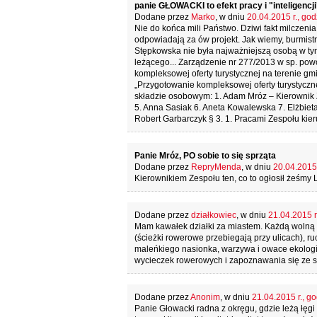
panie GŁOWACKI to efekt pracy i "inteligencji
Dodane przez
Marko
, w dniu
20.04.2015 r., god
Nie do końca mili Państwo. Dziwi fakt milczeni
odpowiadają za ów projekt. Jak wiemy, burmistr
Stępkowska nie była najważniejszą osobą w tym 
leżącego... Zarządzenie nr 277/2013 w sp. pow
kompleksowej oferty turystycznej na terenie gm
„Przygotowanie kompleksowej oferty turystycz
składzie osobowym: 1. Adam Mróz – Kierownik Z
5. Anna Sasiak 6. Aneta Kowalewska 7. Elżbiet
Robert Garbarczyk § 3. 1. Pracami Zespołu kier
Panie Mróz, PO sobie to się sprząta
Dodane przez
RepryMenda
, w dniu
20.04.2015 
Kierownikiem Zespołu ten, co to ogłosił żeśmy
Dodane przez
działkowiec
, w dniu
21.04.2015 r
Mam kawałek działki za miastem. Każdą wolną c
(ścieżki rowerowe przebiegają przy ulicach), ru
maleńkiego nasionka, warzywa i owace ekologi
wycieczek rowerowych i zapoznawania się ze st
Dodane przez
Anonim
, w dniu
21.04.2015 r., go
Panie Głowacki radna z okręgu, gdzie leżą łęgi