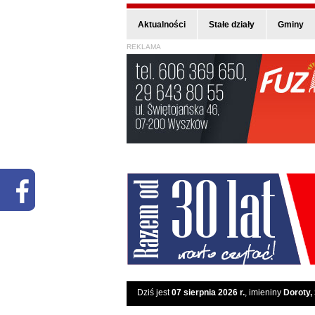
Aktualności
Stałe działy
Gminy
REKLAMA
Dziś jest
07 sierpnia 2026 r.
, imieniny
Doroty,