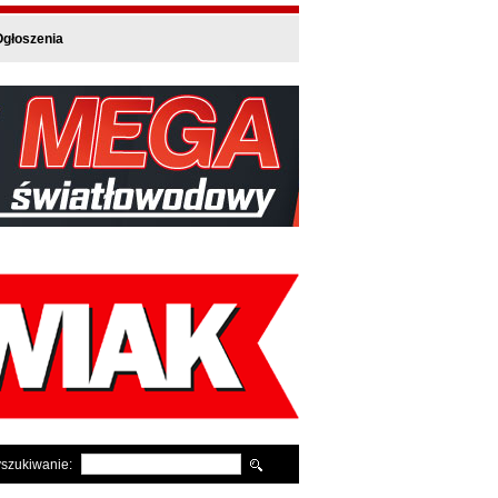
głoszenia
szukiwanie: