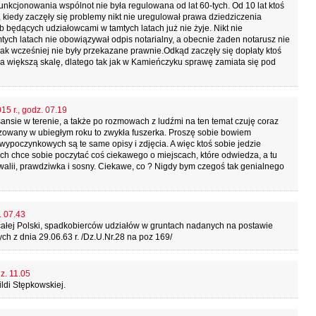
unkcjonowania wspólnot nie była regulowana od lat 60-tych. Od 10 lat ktoś
, kiedy zaczęły się problemy nikt nie uregulował prawa dziedziczenia
 będących udziałowcami w tamtych latach już nie żyje. Nikt nie
mtych latach nie obowiązywał odpis notarialny, a obecnie żaden notarusz nie
ak wcześniej nie były przekazane prawnie.Odkąd zaczęły się dopłaty ktoś
 na większą skalę, dlatego tak jak w Kamieńczyku sprawę zamiata się pod
15 r., godz. 07.19
ansie w terenie, a także po rozmowach z ludźmi na ten temat czuję coraz
alizowany w ubiegłym roku to zwykła fuszerka. Proszę sobie bowiem
wypoczynkowych są te same opisy i zdjęcia. A więc ktoś sobie jedzie
ch chce sobie poczytać coś ciekawego o miejscach, które odwiedza, a tu
walii, prawdziwka i sosny. Ciekawe, co ? Nigdy bym czegoś tak genialnego
. 07.43
ałej Polski, spadkobierców udziałów w gruntach nadanych na postawie
 z dnia 29.06.63 r. /Dz.U.Nr.28 na poz 169/
z. 11.05
ildi Stępkowskiej.