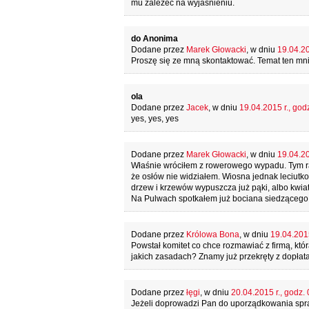
mu zależeć na wyjaśnieniu.
do Anonima
Dodane przez
Marek Głowacki
, w dniu
19.04.20
Proszę się ze mną skontaktować. Temat ten mni
ola
Dodane przez
Jacek
, w dniu
19.04.2015 r., god
yes, yes, yes
Dodane przez
Marek Głowacki
, w dniu
19.04.20
Właśnie wróciłem z rowerowego wypadu. Tym ra
że osłów nie widziałem. Wiosna jednak leciutko
drzew i krzewów wypuszcza już pąki, albo kwiaty
Na Pulwach spotkałem już bociana siedzącego
Dodane przez
Królowa Bona
, w dniu
19.04.2015
Powstał komitet co chce rozmawiać z firmą, któr
jakich zasadach? Znamy już przekręty z dopłat
Dodane przez
łęgi
, w dniu
20.04.2015 r., godz.
Jeżeli doprowadzi Pan do uporządkowania spr