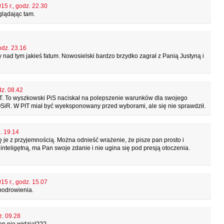
15 r., godz. 22.30
glądając tam.
odz. 23.16
nad tym jakieś fatum. Nowosielski bardzo brzydko zagrał z Panią Justyną i
dz. 08.42
IT. To wyszkowski PiS naciskał na polepszenie warunków dla swojego
OSiR. W PIT miał być wyeksponowany przed wyborami, ale się nie sprawdził.
. 19.14
ię je z przyjemnością. Można odnieść wrażenie, że pisze pan prosto i
 inteligętną, ma Pan swoje zdanie i nie ugina się pod presją otoczenia.
15 r., godz. 15.07
podrowienia.
z. 09.28