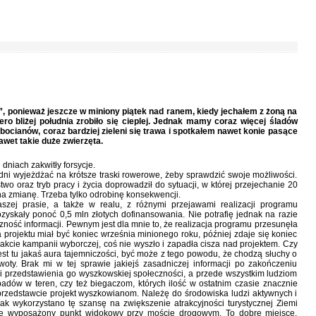
, ponieważ jeszcze w miniony piątek nad ranem, kiedy jechałem z żoną na
iero bliżej południa zrobiło się cieplej. Jednak mamy coraz więcej śladów
 bocianów, coraz bardziej zieleni się trawa i spotkałem nawet konie pasące
nawet takie duże zwierzęta.
dniach zakwitły forsycje.
dni wyjeżdżać na krótsze traski rowerowe, żeby sprawdzić swoje możliwości.
two oraz tryb pracy i życia doprowadził do sytuacji, w której przejechanie 20
a zmianę. Trzeba tylko odrobinę konsekwencji.
szej prasie, a także w realu, z różnymi przejawami realizacji programu
zyskały ponoć 0,5 mln złotych dofinansowania. Nie potrafię jednak na razie
zność informacji. Pewnym jest dla mnie to, że realizacja programu przesunęła
projektu miał być koniec września minionego roku, później zdaje się koniec
rakcie kampanii wyborczej, coś nie wyszło i zapadła cisza nad projektem. Czy
Jest tu jakaś aura tajemniczości, być może z tego powodu, że chodzą słuchy o
woty. Brak mi w tej sprawie jakiejś zasadniczej informacji po zakończeniu
 i przedstawienia go wyszkowskiej społeczności, a przede wszystkim ludziom
dów w teren, czy też biegaczom, których ilość w ostatnim czasie znacznie
 przedstawcie projekt wyszkowianom. Należę do środowiska ludzi aktywnych i
ak wykorzystano tę szansę na zwiększenie atrakcyjności turystycznej Ziemi
nie wyposażony punkt widokowy przy moście drogowym. To dobre miejsce.