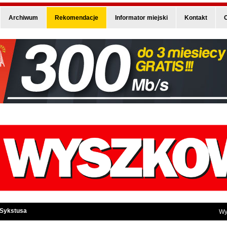
Archiwum
Rekomendacje
Informator miejski
Kontakt
O
 Sykstusa
Wy