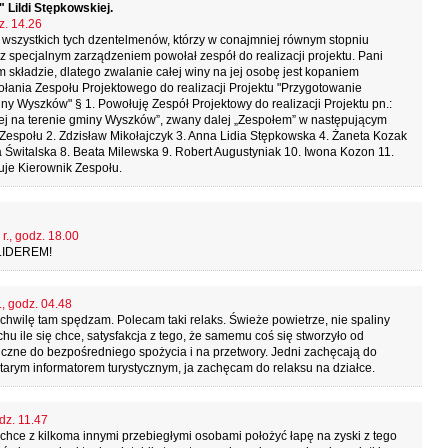
" Lildi Stępkowskiej.
z. 14.26
a wszystkich tych dzentelmenów, którzy w conajmniej równym stopniu
z specjalnym zarządzeniem powołał zespół do realizacji projektu. Pani
składzie, dlatego zwalanie całej winy na jej osobę jest kopaniem
ołania Zespołu Projektowego do realizacji Projektu "Przygotowanie
iny Wyszków" § 1. Powołuję Zespół Projektowy do realizacji Projektu pn.:
nej na terenie gminy Wyszków”, zwany dalej „Zespołem” w następującym
espołu 2. Zdzisław Mikołajczyk 3. Anna Lidia Stępkowska 4. Żaneta Kozak
a Świtalska 8. Beata Milewska 9. Robert Augustyniak 10. Iwona Kozon 11.
uje Kierownik Zespołu.
r., godz. 18.00
 LIDEREM!
., godz. 04.48
hwilę tam spędzam. Polecam taki relaks. Świeże powietrze, nie spaliny
chu ile się chce, satysfakcja z tego, że samemu coś się stworzyło od
czne do bezpośredniego spożycia i na przetwory. Jedni zachęcają do
arym informatorem turystycznym, ja zachęcam do relaksu na działce.
dz. 11.47
 chce z kilkoma innymi przebiegłymi osobami położyć łapę na zyski z tego