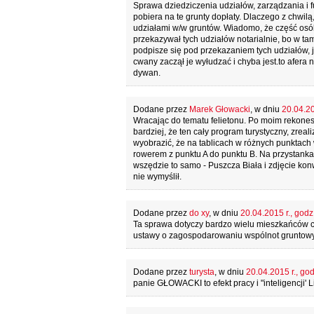
Sprawa dziedziczenia udziałów, zarządzania i f
pobiera na te grunty dopłaty. Dlaczego z chwilą
udziałami w/w gruntów. Wiadomo, że część osób
przekazywał tych udziałów notarialnie, bo w ta
podpisze się pod przekazaniem tych udziałów, j
cwany zaczął je wyłudzać i chyba jest.to afera
dywan.
Dodane przez
Marek Głowacki
, w dniu
20.04.20
Wracając do tematu felietonu. Po moim rekones
bardziej, że ten cały program turystyczny, zre
wyobrazić, że na tablicach w różnych punktach 
rowerem z punktu A do punktu B. Na przystanka
wszędzie to samo - Puszcza Biała i zdjęcie kon
nie wymyślił.
Dodane przez
do xy
, w dniu
20.04.2015 r., godz
Ta sprawa dotyczy bardzo wielu mieszkańców c
ustawy o zagospodarowaniu wspólnot gruntowych
Dodane przez
turysta
, w dniu
20.04.2015 r., god
panie GŁOWACKI to efekt pracy i "inteligencji' L