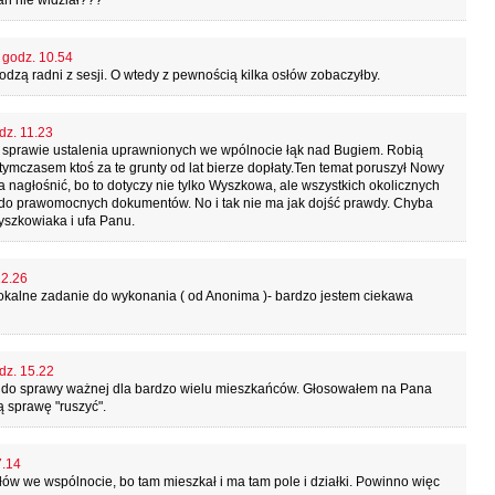
an nie widział???
, godz. 10.54
dzą radni z sesji. O wtedy z pewnością kilka osłów zobaczyłby.
dz. 11.23
 sprawie ustalenia uprawnionych we wpólnocie łąk nad Bugiem. Robią
ymczasem ktoś za te grunty od lat bierze dopłaty.Ten temat poruszył Nowy
nagłośnić, bo to dotyczy nie tylko Wyszkowa, ale wszystkich okolicznych
 do prawomocnych dokumentów. No i tak nie ma jak dojść prawdy. Chyba
yszkowiaka i ufa Panu.
12.26
 lokalne zadanie do wykonania ( od Anonima )- bardzo jestem ciekawa
dz. 15.22
y do sprawy ważnej dla bardzo wielu mieszkańców. Głosowałem na Pana
 sprawę "ruszyć".
7.14
ów we wspólnocie, bo tam mieszkał i ma tam pole i działki. Powinno więc