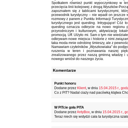
Spotkałem również punkt wypoczynkowy w lesi
przecięcia linii kolejowej z drogą Wyszków-Por
zapoznałem się z tablicami turystycznymi, któr
przewodnik turystyczny – nie wpadł on jeszcze w
rozmowy z panem z Punktu Informacji Turystycz
turystycznego jest questing. Intrygujące! Cóż t
questing oznacza odkrycie na nowo regionu p
przyrodniczym i kulturowym, aktywizację lokal
promocją. Uff. Ulżyło mi. Sam o tym nie wiedział
odkrywam nowe miejsca i historie z nimi związ
taka moda mnie odrobinę śmieszy, ale z pewnością 
Namawiam czytelników „Wyszkowiaka” do podjęcia
ruszenia w teren i poznawania naszej piękn
zrealizowanego przez naszą gminną władzę i up
nowego wniósł do naszego życia.
Komentarze
Punkt honoru
Dodane przez
Klient
, w dniu
15.04.2015 r., god
Co z PIT? Nadal ciaży nad pacówką klątwa C
W PITcie goła PITA
Dodane przez
AntyBox
, w dniu
15.04.2015 r., g
Teraz niech się wstydzi cała ta turystyczna sza