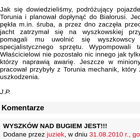
Jak się dowiedzieliśmy, podróżujący pojazd
Torunia i planował dopłynąć do Białorusi. J
pękła m.in. śruba, a przez dno zaczęła prz
jacht zatrzymał się na wyszkowskiej przy
pomagali mu uwolnić się wyszkowscy st
specjalistycznego sprzętu. Wypompowali
Właścicielowi nie pozostało nic innego jak tyl
którzy naprawią awarię. Jeszcze w minion
pracował przybyły z Torunia mechanik, który
uszkodzenia.
J.P.
Komentarze
WYSZKÓW NAD BUGIEM JEST!!!
Dodane przez
juziek
, w dniu
31.08.2010 r., g