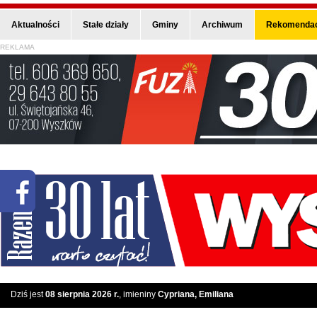
Aktualności
Stałe działy
Gminy
Archiwum
Rekomendac
REKLAMA
Dziś jest
08 sierpnia 2026 r.
, imieniny
Cypriana, Emiliana