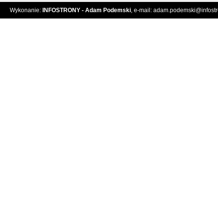
Wykonanie:
INFOSTRONY - Adam Podemski
, e-mail:
adam.podemski@infostro