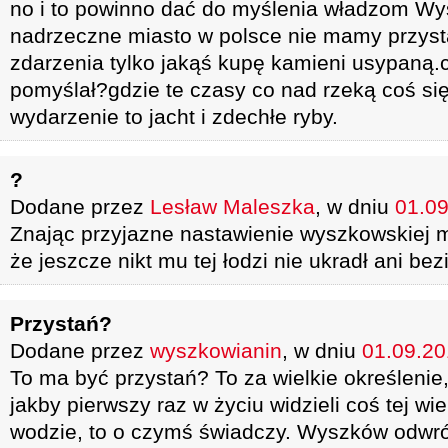
no i to powinno dać do myślenia władzom Wy
nadrzeczne miasto w polsce nie mamy przyst
zdarzenia tylko jakąś kupę kamieni usypaną.co
pomyślał?gdzie te czasy co nad rzeką coś się
wydarzenie to jacht i zdechłe ryby.
?
Dodane przez
Lesław Maleszka
, w dniu
01.09
Znając przyjazne nastawienie wyszkowskiej m
że jeszcze nikt mu tej łodzi nie ukradł ani bez
Przystań?
Dodane przez
wyszkowianin
, w dniu
01.09.20
To ma być przystań? To za wielkie określenie
jakby pierwszy raz w życiu widzieli coś tej wi
wodzie, to o czymś świadczy. Wyszków odwróc