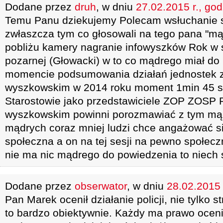
Dodane przez
druh
, w dniu
27.02.2015 r., god
Temu Panu dziekujemy Polecam wsłuchanie się
zwłaszcza tym co głosowali na tego pana "m
pobliżu kamery nagranie infowyszków Rok w s
pozarnej (Głowacki) w to co mądrego miał do
momencie podsumowania działań jednostek 
wyszkowskim w 2014 roku moment 1min 45 
Starostowie jako przedstawiciele ZOP ZOSP 
wyszkowskim powinni porozmawiać z tym mąd
mądrych coraz mniej ludzi chce angażować si
społeczna a on na tej sesji na pewno społeczn
nie ma nic mądrego do powiedzenia to niech 
Dodane przez
obserwator
, w dniu
28.02.2015 
Pan Marek ocenił działanie policji, nie tylko 
to bardzo obiektywnie. Każdy ma prawo ocen