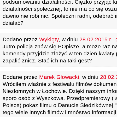
podsumowaniu działalności. Ciężko przyjąć k
działalności społecznej, to nie ma co się osz
dawno nie robi nic. Społeczni radni, odebrać im
działać?
Dodane przez
Wyklęty
, w dniu
28.02.2015 r., 
Jutro policja znów się POpisze, a może raz na
komendy przyjdzie zlożyć w ten dzień kwiaty
zapalić znicz. Stać ich na taki gest?
Dodane przez
Marek Głowacki
, w dniu
28.02.
Wróciłem właśnie z festiwalu filmów dokumen
Niezłomnych w Łochowie. Dzięki naszym info
sporo osób z Wyszkowa. Przedpremierowy ( a
Polsce) pokaz filmu o Danucie Siedzikównej "I
tego wiele innych filmów i mnóstwo informacji