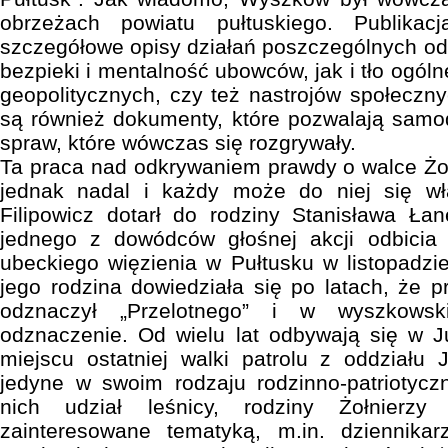
obrzeżach powiatu pułtuskiego. Publika
szczegółowe opisy działań poszczególnych odd
bezpieki i mentalność ubowców, jak i tło ogóln
geopolitycznych, czy też nastrojów społeczn
są również dokumenty, które pozwalają samodz
spraw, które wówczas się rozgrywały.
Ta praca nad odkrywaniem prawdy o walce Żo
jednak nadal i każdy może do niej się w
Filipowicz dotarł do rodziny Stanisława Łane
jednego z dowódców głośnej akcji odbicia 
ubeckiego więzienia w Pułtusku w listopadzi
jego rodzina dowiedziała się po latach, że 
odznaczył „Przelotnego” i w wyszkowski
odznaczenie. Od wielu lat odbywają się w
miejscu ostatniej walki patrolu z oddziału
jedyne w swoim rodzaju rodzinno-patriotycz
nich udział leśnicy, rodziny Żołnierz
zainteresowane tematyką, m.in. dziennikar