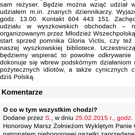
sam reżyser. Będzie można wziąć udział 
udziałem m.in. znanych dziennikarzy. Wyja
godz. 13.00. Kontakt 604 443 151. Zachę
udziału w wyszkowskich obchodach – 
organizowanym przez Młodzież Wszechpolską 
start sprzed pomnika Gloria Victis, czy te
naszej wyszkowskiej bibliotece. Uczestnic
będziemy wspierać to powolne odkrywanie 
dokonuje się wbrew podskórnym działaniom r
pożytecznych idiotów, a także cynicznych 
dziś Polską.
Komentarze
O co w tym wszystkim chodzi?
Dodane przez
S.
, w dniu
25.02.2015 r., godz.
Honorowy Marsz Żołnieżom Wyklętym Panie 
patronatem niehonorowej gazetki zaprzedanej