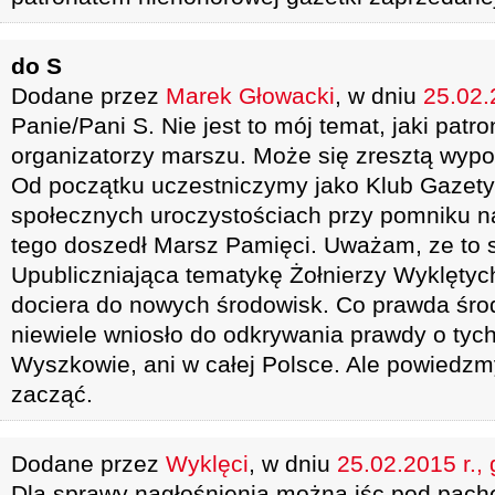
do S
Dodane przez
Marek Głowacki
, w dniu
25.02.
Panie/Pani S. Nie jest to mój temat, jaki patr
organizatorzy marszu. Może się zresztą wyp
Od początku uczestniczymy jako Klub Gazety 
społecznych uroczystościach przy pomniku n
tego doszedł Marsz Pamięci. Uważam, ze to 
Upubliczniająca tematykę Żołnierzy Wyklętyc
dociera do nowych środowisk. Co prawda śro
niewiele wniosło do odkrywania prawdy o tyc
Wyszkowie, ani w całej Polsce. Ale powiedzm
zacząć.
Dodane przez
Wyklęci
, w dniu
25.02.2015 r.,
Dla sprawy nagłośnienia można iśc pod pach