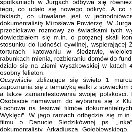
spotkaniach w Jurgach odbywa się równi
tego, co udało się nowego odkryć. A co 
faktach, co utrwalane jest w jednodniówc
dokumentalistę Mirosława Powierzę. W Jurga
przeciekawe rozmowy ze świadkami tych wy
dowiedziałem się m.in. o potężnej skali ko
stosunku do ludności cywilnej, wspierającej 
torturach, katowaniu w śledztwie, wielol
rabunkach mienia, rozbieraniu domów do fund
działo się na Ziemi Wyszkowskiej w latach 4
osobny felieton.
Oczywiście zbliżające się święto 1 marc
zapoznania się z tematyką walki z sowieckim
a także zamanifestowania swojej polskości. 
Osobiście namawiam do wybrania się z Klu
Łochowa na festiwal filmów dokumentalnych 
Wyklęci”. W jego ramach odbędzie się m.in
filmu o Danucie Siedzikównej ps. „Inka
dokumentalisty Arkadiusza Gołębiewskiego