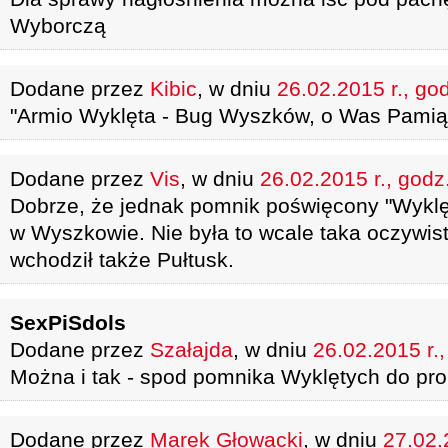
Wyborczą
Dodane przez
Kibic
, w dniu
26.02.2015 r., go
"Armio Wyklęta - Bug Wyszków, o Was Pamiąta
Dodane przez
Vis
, w dniu
26.02.2015 r., godz
Dobrze, że jednak pomnik poświęcony "Wyklęt
w Wyszkowie. Nie była to wcale taka oczywis
wchodził także Pułtusk.
SexPiSdols
Dodane przez
Szałajda
, w dniu
26.02.2015 r.
Można i tak - spod pomnika Wyklętych do pro
Dodane przez
Marek Głowacki
, w dniu
27.02.