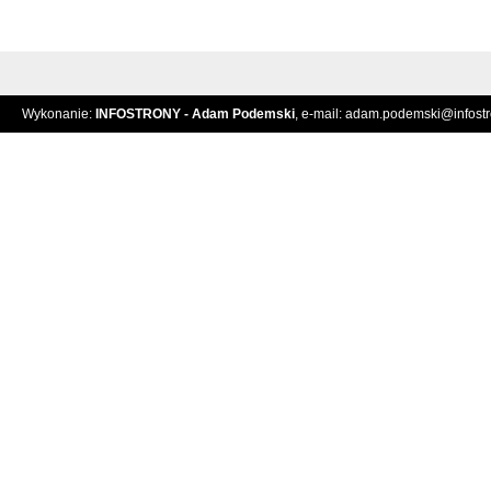
Wykonanie:
INFOSTRONY - Adam Podemski
, e-mail:
adam.podemski@infostro