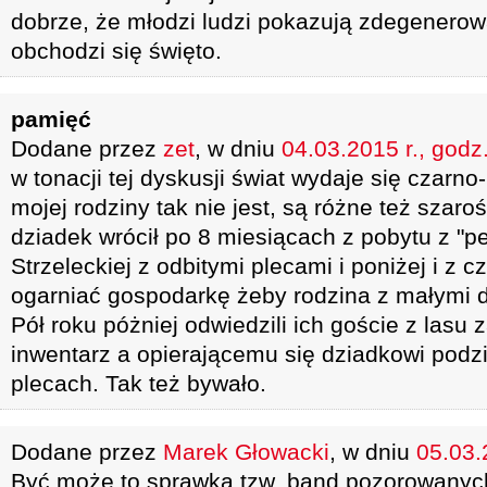
dobrze, że młodzi ludzi pokazują zdegenerow
obchodzi się święto.
pamięć
Dodane przez
zet
, w dniu
04.03.2015 r., godz
w tonacji tej dyskusji świat wydaje się czarno
mojej rodziny tak nie jest, są różne też szaro
dziadek wrócił po 8 miesiącach z pobytu z "pe
Strzeleckiej z odbitymi plecami i poniżej i z 
ogarniać gospodarkę żeby rodzina z małymi d
Pół roku póżniej odwiedzili ich goście z lasu z
inwentarz a opierającemu się dziadkowi podz
plecach. Tak też bywało.
Dodane przez
Marek Głowacki
, w dniu
05.03.
Być może to sprawka tzw. band pozorowanych