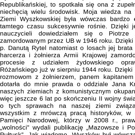
Republikańskiej, to spotkała się ona z zupeł
niechęcią wielu środowisk. Moja wiedza na
Ziemi Wyszkowskiej była wówczas bardzo 
tamtego czasu sukcesywnie rośnie. Dzięki
nauczycieli dowiedziałem się o Piotrze
zamordowanym przez UB w 1946 roku. Dzięki 
p. Danutą Rytel natomiast o losach jej brat
harcerza i żołnierza Armii Krajowej zamo
procesie z udziałem żydowskiego opra
Różańskiego już w sierpniu 1944 roku. Dzięki 
rozmowom z żołnierzem, panem kapitanem
dotarła do mnie prawda o oddziale Jana Km
naszych ziemiach z komunistycznym okupan
więc jeszcze 6 lat po skończeniu II wojny św
o tych sprawach na naszej ziemi związa
wszystkim z mrówczą pracą historyków, w d
Pamięci Narodowej, którzy w 2008 r., pra
„wolności” wydali publikację „Mazowsze i P
Pułtusk”. Jak wiadomo, Wyszków był wówczas