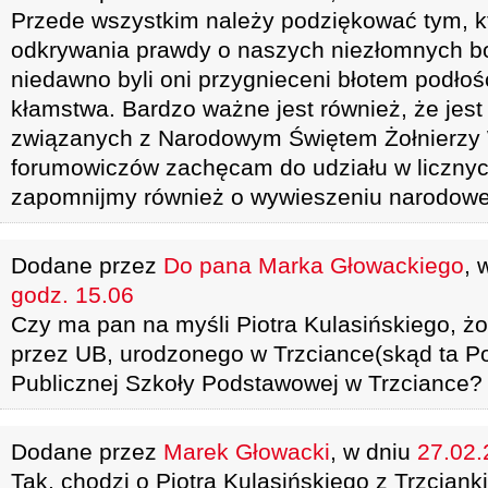
Przede wszystkim należy podziękować tym, któ
odkrywania prawdy o naszych niezłomnych b
niedawno byli oni przygnieceni błotem podłośc
kłamstwa. Bardzo ważne jest również, że jest 
związanych z Narodowym Świętem Żołnierzy 
forumowiczów zachęcam do udziału w licznyc
zapomnijmy również o wywieszeniu narodowej 
Dodane przez
Do pana Marka Głowackiego
, 
godz. 15.06
Czy ma pan na myśli Piotra Kulasińskiego, 
przez UB, urodzonego w Trzciance(skąd ta P
Publicznej Szkoły Podstawowej w Trzciance?
Dodane przez
Marek Głowacki
, w dniu
27.02.
Tak, chodzi o Piotra Kulasińskiego z Trzciank