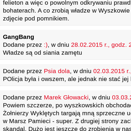
felieton a więc o powolnym odkrywaniu prawd
bohaterach. A co zrobią władze w Wyszkowie
zdjęcie pod pomnikiem.
GangBang
Dodane przez
:)
, w dniu
28.02.2015 r., godz. 
Władze są od siania zamętu
Dodane przez
Psia dola
, w dniu
02.03.2015 r.
POlicja była i owszem, ale jednak nie stać jej
Dodane przez
Marek Głowacki
, w dniu
03.03.
Powiem szczerze, po wyszkowskich obchoda
Żołnierzy Wyklętych targają mną sprzeczne uc
w Marsz Pamieci - super. Z drugiej strony za
skandal. Dużo jest jeszcze do zrobienia w na