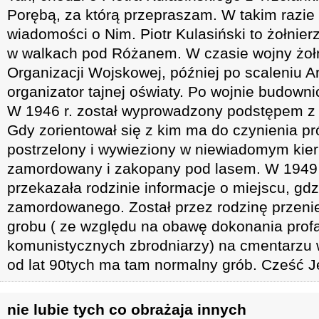
Porębą, za którą przepraszam. W takim razie
wiadomości o Nim. Piotr Kulasiński to żołnier
w walkach pod Różanem. W czasie wojny żoł
Organizacji Wojskowej, później po scaleniu Ar
organizator tajnej oświaty. Po wojnie budowni
W 1946 r. został wyprowadzony podstępem 
Gdy zorientował się z kim ma do czynienia pr
postrzelony i wywieziony w niewiadomym kie
zamordowany i zakopany pod lasem. W 1949
przekazała rodzinie informacje o miejscu, gd
zamordowanego. Został przez rodzinę przenie
grobu ( ze względu na obawę dokonania profa
komunistycznych zbrodniarzy) na cmentarzu 
od lat 90tych ma tam normalny grób. Cześć Je
nie lubie tych co obrażaja innych