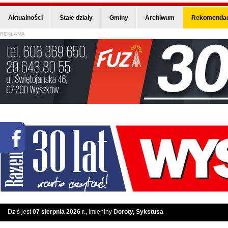
Aktualności
Stałe działy
Gminy
Archiwum
Rekomendac
REKLAMA
Dziś jest
07 sierpnia 2026 r.
, imieniny
Doroty, Sykstusa