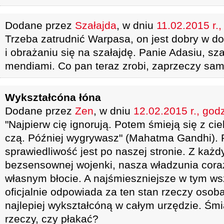
Dodane przez
Szałajda
, w dniu
11.02.2015 r.,
Trzeba zatrudnić Warpasa, on jest dobry w d
i obrażaniu się na szałajdę. Panie Adasiu, sza
mendiami. Co pan teraz zrobi, zaprzeczy sam
Wykształcóna łóna
Dodane przez
Zen
, w dniu
12.02.2015 r., god
"Naj­pierw cię ig­no­rują. Po­tem śmieją się z ci
czą. Później wyg­ry­wasz" (Mahatma Gandhi). 
sprawiedliwość jest po naszej stronie. Z każ
bezsensownej wojenki, nasza władzunia coraz
własnym błocie. A najśmieszniejsze w tym wsz
oficjalnie odpowiada za ten stan rzeczy osoba
najlepiej wykształcóną w całym urzędzie. Śmi
rzeczy, czy płakać?