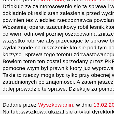
Dziekuje za zainteresowanie sie ta sprawa i
dokladnie okreslic stan zalesienia przed wyc
powinien tez wiedziec rzeczoznawca powolan
Wczesniej operat szacunkowy robil lesnik,kto
co wiem odmowil pozniej oszacowania zniszc
wszystko robi sie aby przeciagac te sprawe,bo
wydal zgode na niszczenie kto sie pod tym podp
korzysc. Sprawa tego terenu zdewastowanego
Bowiem teren ten zostal sprzedany przez PKP
pomocne wtym byl prawnik ktory juz wyprowad
Takie to rzeczy moga byc tylko przy obecnej w
zatrudnionych po znajomosci. A zatem jeszcz
dalej prowadzic te sprawe. Dziekuje za pomo
Dodane przez
Wyszkowianin
, w dniu
13.02.20
Na tubawyszkowa ukazal sie artykul dyrektork