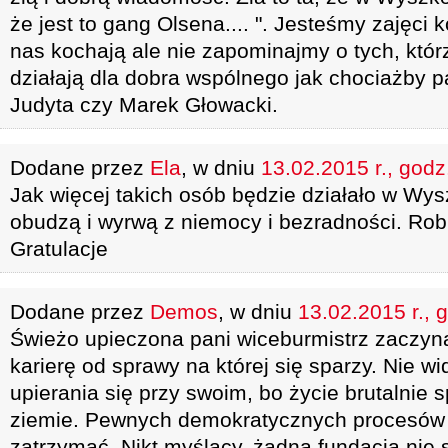
że jest to gang Olsena.... ". Jesteśmy zajęci 
nas kochają ale nie zapominajmy o tych, któr
działają dla dobra wspólnego jak chociażby p
Judyta czy Marek Głowacki.
Dodane przez
Ela
, w dniu
13.02.2015 r., godz
Jak więcej takich osób będzie działało w Wy
obudzą i wyrwą z niemocy i bezradności. Robi
Gratulacje
Dodane przez
Demos
, w dniu
13.02.2015 r., 
Świeżo upieczona pani wiceburmistrz zaczy
karierę od sprawy na której się sparzy. Nie 
upierania się przy swoim, bo życie brutalnie
ziemie. Pewnych demokratycznych procesów n
zatrzymać. Nikt myślący, żadna fundacja nie s