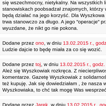
się wszechmocny, nietykalny. Na wszystkich l
stanowiskach poobsadzał znajomych, którzy 
będą działać na jego korzyść. Dla Wyszkowa i
trwa stanowczo za długo. A jego "operacje" p
wyuzdane, że nikt go nie pokona.
Dodane przez
ono
, w dniu
13.02.2015 r., god
Ludzie dajcie to będę miała za co się wozić.
Dodane przez
toj
, w dniu
13.02.2015 r., godz.
Ależ się Wyszkowiak rozkręca. Z niecierpliw
komentarze. Gazetę Wyszkowiak z solidarnośc
też kupuję. Jak się dowiedziałam , że nasza 
Wyszkowiaka, to chć tak mogę Was wesprzeć
Dodane przez
Jarek
, w dniu
13.02.2015 r., go