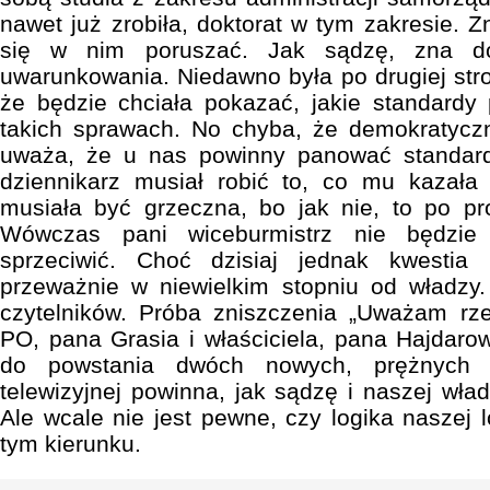
nawet już zrobiła, doktorat w tym zakresie. Z
się w nim poruszać. Jak sądzę, zna d
uwarunkowania. Niedawno była po drugiej stro
że będzie chciała pokazać, jakie standard
takich sprawach. No chyba, że demokratyc
uważa, że u nas powinny panować standard
dziennikarz musiał robić to, co mu kazała
musiała być grzeczna, bo jak nie, to po pro
Wówczas pani wiceburmistrz nie będzi
sprzeciwić. Choć dzisiaj jednak kwestia 
przeważnie w niewielkim stopniu od władzy
czytelników. Próba zniszczenia „Uważam rze
PO, pana Grasia i właściciela, pana Hajdarow
do powstania dwóch nowych, prężnych ty
telewizyjnej powinna, jak sądzę i naszej wła
Ale wcale nie jest pewne, czy logika naszej 
tym kierunku.