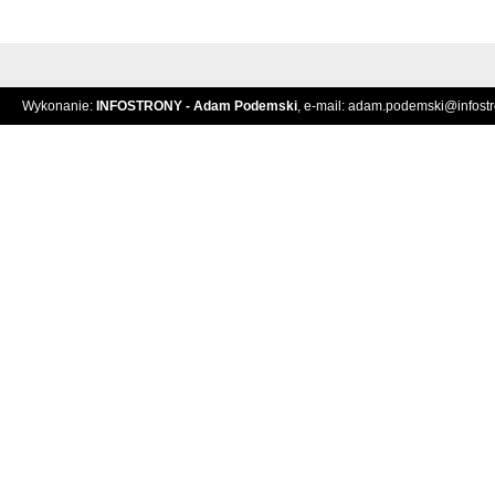
Wykonanie:
INFOSTRONY - Adam Podemski
, e-mail:
adam.podemski@infostro