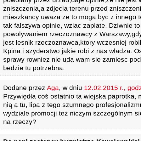
zniszczenia,a zdjecia terenu przed zniszczen
mieszkancy uwaza ze to moga byc z innego t
tak falszywa opinie, wziac zaplate. Dziwnie t
powolywaniem rzeczoznawcy z Warszawy,gdy
jest lesnik rzeczoznawca,ktory wczesniej rob
Kpina i szyderstwo jakie robi z nas wladza. 
sprawy rowniez nie uda wam sie zamiesc po
bedzie tu potrzebna.
Dodane przez
Aga
, w dniu
12.02.2015 r., god
Przywiędła coś ostatnio ta wiejska paprotka,
nią a tu, lipa z tego szumnego profesjonaliz
wydziale promocji też niczym szczególnym się
na rzeczy?