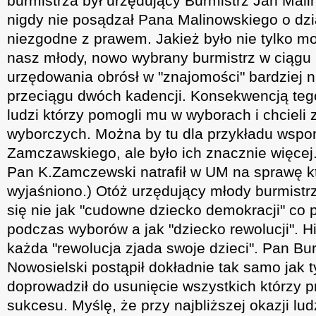
burmistrza był urzędujący Burmistrz Jan Malin
nigdy nie posądzał Pana Malinowskiego o dzi
niezgodne z prawem. Jakież było nie tylko mo
nasz młody, nowo wybrany burmistrz w ciągu 
urzędowania obrósł w "znajomości" bardziej n
przeciągu dwóch kadencji. Konsekwencją teg
ludzi którzy pomogli mu w wyborach i chcieli
wyborczych. Można by tu dla przykładu wspo
Zamczawskiego, ale było ich znacznie więcej.
Pan K.Zamczewski natrafił w UM na sprawę kt
wyjaśniono.) Otóż urzędujący młody burmist
się nie jak "cudowne dziecko demokracji" co
podczas wyborów a jak "dziecko rewolucji". H
każda "rewolucja zjada swoje dzieci". Pan Bu
Nowosielski postąpił dokładnie tak samo jak t
doprowadził do usunięcie wszystkich którzy p
sukcesu. Myślę, że przy najbliższej okazji lud