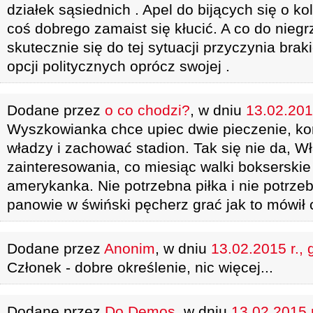
działek sąsiednich . Apel do bijących się o ko
coś dobrego zamaist się kłucić. A co do nie
skutecznie się do tej sytuacji przyczynia br
opcji politycznych oprócz swojej .
Dodane przez
o co chodzi?
, w dniu
13.02.201
Wyszkowianka chce upiec dwie pieczenie, kor
władzy i zachować stadion. Tak się nie da, W
zainteresowania, co miesiąc walki bokserskie
amerykanka. Nie potrzebna piłka i nie potrzeb
panowie w świński pęcherz grać jak to mówił c
Dodane przez
Anonim
, w dniu
13.02.2015 r., 
Członek - dobre określenie, nic więcej...
Dodane przez
Do Demos
, w dniu
13.02.2015 r