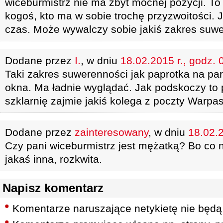
wiceburmistrz nie ma zbyt mocnej pozycji. To 
kogoś, kto ma w sobie trochę przyzwoitości.
czas. Może wywalczy sobie jakiś zakres suw
Dodane przez
I.
, w dniu
18.02.2015 r., godz. 
Taki zakres suwerenności jak paprotka na pa
okna. Ma ładnie wyglądać. Jak podskoczy to p
szklarnię zajmie jakiś kolega z poczty Warpas
Dodane przez
zainteresowany
, w dniu
18.02.2
Czy pani wiceburmistrz jest mężatką? Bo co n
jakaś inna, rozkwita.
Napisz komentarz
Komentarze naruszające netykietę nie będą