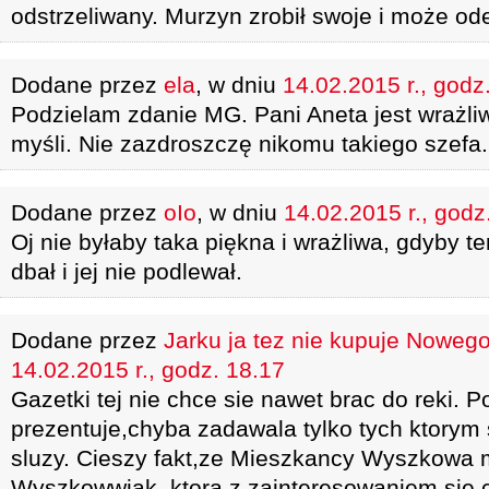
odstrzeliwany. Murzyn zrobił swoje i może ode
Dodane przez
ela
, w dniu
14.02.2015 r., godz
Podzielam zdanie MG. Pani Aneta jest wrażli
myśli. Nie zazdroszczę nikomu takiego szefa.
Dodane przez
oIo
, w dniu
14.02.2015 r., godz
Oj nie byłaby taka piękna i wrażliwa, gdyby te
dbał i jej nie podlewał.
Dodane przez
Jarku ja tez nie kupuje Nowe
14.02.2015 r., godz. 18.17
Gazetki tej nie chce sie nawet brac do reki. 
prezentuje,chyba zadawala tylko tych ktorym
sluzy. Cieszy fakt,ze Mieszkancy Wyszkowa 
Wyszkowwiak ,ktora z zainteresowaniem sie 