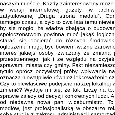
naszym mieście. Każdy zainteresowany może w
w wersji internetowej gazety, w archi
zatytułowanej „Druga strona medalu”. O
tamtego czasu, a było to dwa lata temu niewi
by się mogło, że władza dbająca o budowani
społeczeństwem powinna mieć jakąś logiczną
starać się docierać do różnych środowisk
ogłoszeniu mogą być bowiem ważne zarówno
interes jakiejś osoby, związany ze zmianą
przestrzennego, jak i ze względu na czyjeś
sprawami miasta czy gminy. Fakt niezamiesz
tytule oprócz oczywistej próby wpływania na 
oznacza niewątpliwie również lekceważenie cz
Czy to niewłaściwe podejście naszej lokalnej
zmienić? Wydaje mi się, że tak. Liczę na to.
sprawie zależy od decyzji konkretnych ludzi. 
od niedawna nowa pani wiceburmistrz. To
mediów, jest profesjonalistką w obszarze re
sobą studia z zakresu administracji samorządo