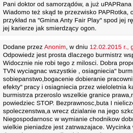
Pani doktor od samorządów, a już uPAPRana 
Wiadomo też skąd te przezwisko PAPRotka, 
przykład na "Gmina Anty Fair Play" spod jej rę
jej karierze jak smierdzący ogon.
Dodane przez
Anonim
, w dniu
12.02.2015 r., 
Odpowiedz jest prosta dlaczego burmistrz ws
Widocznie nie robi tego z milosci. Dobra pro
TVN wyciagnac wszystkie , osiagniecia" burm
sobiepanstwo,bogacenie dobieranie pracownik
efekty" pracy i osiagniecia przez wieloletnia
burmistrza przeroslo wszelkie granice prawa
powiedziec STOP. Bezprawnosc,buta I nielicz
spoleczenstwa,a wrecz dzialanie na jego szko
Niegospodarnosc w wymianie chodnikow dobr
wielkie pieniadze jest zatrwazajace. Wycinka 