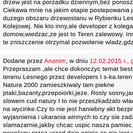
drzew jest na porzadku dziennym,bez ponosze
Ciekawa mnie na jakim etapie postepowania j
duzego obszaru drzewostanu w Rybienku Lesn
Kolejowej. Nie kto inny,ale developer z kole
domow,wiedzac,ze jest to Teren zalewowy. I
te zniszczenie otrzymal pozwolenie wladz,gdz
Dodane przez
Anonim
, w dniu
12.02.2015 r., 
Przepraszam ,ale chce dokonczyc temat besti
terenu Lesnego przez developers I s-ka.teren
Natura 2000 zamieszkiwaly tam piekne
ptaki,bazanty,przepoiorki,jeze. Rosly sosny,j
slowem cud natury I to nie przeszkadzalo wl
na wycinke.Czy to nie jest haniebny akt bezp
wyjasnienia i ukarania winnych to czy sie zad
slamazarnie,jakby chcac uspic nasza pamie
powolany przez urzad,daje opinie,ze nie jest w