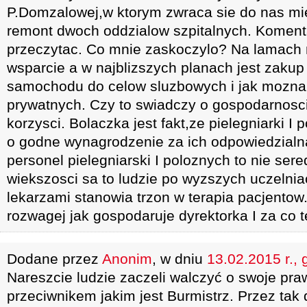
P.Domzalowej,w ktorym zwraca sie do nas mi
remont dwoch oddzialow szpitalnych. Koment
przeczytac. Co mnie zaskoczylo? Na lamach 
wsparcie a w najblizszych planach jest zaku
samochodu do celow sluzbowych i jak mozna
prywatnych. Czy to swiadczy o gospodarnosci
korzysci. Bolaczka jest fakt,ze pielegniarki 
o godne wynagrodzenie za ich odpowiedzialna
personel pielegniarski I poloznych to nie ser
wiekszosci sa to ludzie po wyzszych uczelniac
lekarzami stanowia trzon w terapia pacjentow
rozwagej jak gospodaruje dyrektorka I za co 
Dodane przez
Anonim
, w dniu
13.02.2015 r., 
Nareszcie ludzie zaczeli walczyć o swoje pra
przeciwnikem jakim jest Burmistrz. Przez tak