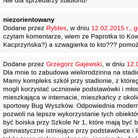
Nie dla sprzedarzy stadionu!
niezorientowany
Dodane przez
Rybles
, w dniu
12.02.2015 r., 
czytam komentarze, wiem ze Paprotka to Kow
Kacprzyńska?) a szwagierka to kto??? pomo
Dodane przez
Grzegorz Gajewski
, w dniu
12.
Dla mnie to zabudowa wielorodzinna na stadio
Mamy kompleks szkół przy stadionie, z któreg
mogli korzystać uczniowie podstawówki i młod
mieszkająca w internacie, mieszkańcy z okoli
sportowy Bug Wyszków. Odpowiednia moderni
pozwoli na lepsze wykorzystanie tych obiekt
być boiska przy Szkole Nr 1, które mają być 
gimnastyczne istniejące przy podstawówce i l