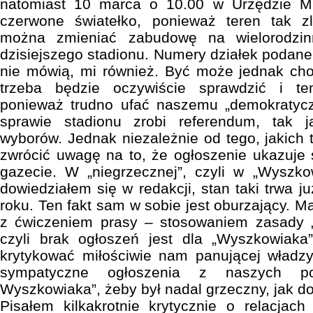
natomiast 10 marca o 10.00 w Urzędzie Mie
czerwone światełko, ponieważ teren tak z
można zmieniać zabudowę na wielorodzi
dzisiejszego stadionu. Numery działek podane
nie mówią, mi również. Być może jednak chod
trzeba będzie oczywiście sprawdzić i te
ponieważ trudno ufać naszemu „demokratyc
sprawie stadionu zrobi referendum, tak 
wyborów. Jednak niezależnie od tego, jakich 
zwrócić uwagę na to, że ogłoszenie ukazuje s
gazecie. W „niegrzecznej”, czyli w „Wyszko
dowiedziałem się w redakcji, stan taki trwa 
roku. Ten fakt sam w sobie jest oburzający. 
z ćwiczeniem prasy – stosowaniem zasady „k
czyli brak ogłoszeń jest dla „Wyszkowiaka
krytykować miłościwie nam panującej władzy
sympatyczne ogłoszenia z naszych p
Wyszkowiaka”, żeby był nadal grzeczny, jak do 
Pisałem kilkakrotnie krytycznie o relacjac