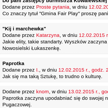
Do pani zastępcy burmistrza Kowalewskiej
Dodane przez
Proste pytania
, w dniu
12.02.20
Co znaczy tytuł "Gmina Fair Play" proszę pan
"Kij i marchewka"
Dodane przez
Katarzyna
, w dniu
12.02.2015 r
Jakie elity, takie standarty. Wyszków zaczyn
Nowosielski Łukaszenkę.
Paprotka
Dodane przez
I.
, w dniu
12.02.2015 r., godz. 
Jak się ma taką Sztukę, to trudno o kulturę.
Dodane przez
knom
, w dniu
13.02.2015 r., go
Paprotka zaczyna upodabniać się do swojej n
Pugaczowej.