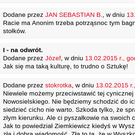
Dodane przez
JAN SEBASTIAN B.
, w dniu
13
Racie ma Anonim trzeba potrząsnoc tym bag
stołków.
I - na odwrót.
Dodane przez
Józef
, w dniu
13.02.2015 r., go
Jak się ma taką kulturę, to trudno o Sztukę!
Dodane przez
stokrotka
, w dniu
13.02.2015 r.
Niewiele możemy przeciwstawić tej cynicznej 
Nowosielskiego. Nie będziemy schodzić do ic
siedzieć cicho nie warto. Szkoda tylko, że s
złym kierunku. Ale ci pyszałkowie na swoich 
Jak to powiedział Ziemkiewicz kiedyś w Wysz
złą i dobrą wiadomość. Zła to ta, że w Wyszk