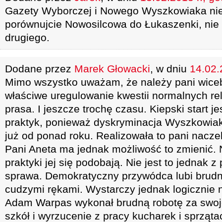
Gazety Wyborczej i Nowego Wyszkowiaka nie
porównujcie Nowosilcowa do Łukaszenki, nie 
drugiego.
Dodane przez
Marek Głowacki
, w dniu
14.02.
Mimo wszystko uważam, że należy pani wice
właściwe uregulowanie kwestii normalnych rel
prasa. I jeszcze trochę czasu. Kiepski start j
praktyk, ponieważ dyskryminacja Wyszkowiak
już od ponad roku. Realizowała to pani naczel
Pani Aneta ma jednak możliwość to zmienić. N
praktyki jej się podobają. Nie jest to jednak 
sprawa. Demokratyczny przywódca lubi brud
cudzymi rękami. Wystarczy jednak logicznie n
Adam Warpas wykonał brudną robotę za swoje
szkół i wyrzucenie z pracy kucharek i sprzątac