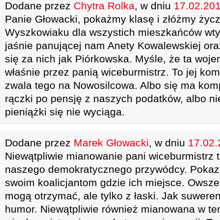
Dodane przez
Chytra Rolka
, w dniu
17.02.201
Panie Głowacki, pokażmy klasę i złóżmy życ
Wyszkowiaku dla wszystich mieszkańców wty
jaśnie panującej nam Anety Kowalewskiej ora
się za nich jak Piórkowska. Myśle, że ta woj
właśnie przez panią wiceburmistrz. To jej kom
zwala tego na Nowosilcowa. Albo się ma kom
rączki po pensję z naszych podatków, albo ni
pieniążki się nie wyciąga.
Dodane przez
Marek Głowacki
, w dniu
17.02.
Niewątpliwie mianowanie pani wiceburmistrz t
naszego demokratycznego przywódcy. Pokazu
swoim koalicjantom gdzie ich miejsce. Owsz
mogą otrzymać, ale tylko z łaski. Jak suwere
humor. Niewątpliwie również mianowana w te