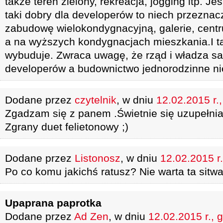
także teren zielony, rekreacja, jogging itp. Je
taki dobry dla developerów to niech przeznac
zabudowę wielokondygnacyjną, galerie, cent
a na wyższych kondygnacjach mieszkania.I ta
wybuduje. Zwraca uwagę, że rząd i władza 
developerów a budownictwo jednorodzinne ni
Dodane przez
czytelnik
, w dniu
12.02.2015 r.
Zgadzam się z panem .Świetnie się uzupełni
Zgrany duet felietonowy ;)
Dodane przez
Listonosz
, w dniu
12.02.2015 r.
Po co komu jakichś ratusz? Nie warta ta sit
Upaprana paprotka
Dodane przez
Ad Zen
, w dniu
12.02.2015 r., 