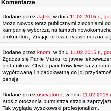
Komentarze
Dodane przez
Jątek
, w dniu
11.02.2015 r., go
Może Nowos teraz publicznymi zleceniami od
kampanię wyborczą na łamach nowokomucha.
prokuraturą. Znając te towarzystwo można si
Dodane przez
knom
, w dniu
11.02.2015 r., go
Zgadza się Panie Marku, to jawne lekceważen
podatników. Chyba pani Kowalewska zapomniał
wygórowaną i nieadekwatną do jej przydatno
pensję.
Dodane przez
osevatorre
, w dniu
11.02.2015 r
Ktoś z otoczenia burmistrza strzela zaprzyjaź
Tak wygląda wyszkowski profesjonalizm.