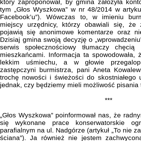
który zaproponował, by gmina założyła kont
tym „Głos Wyszkowa” w nr 48/2014 w artyku
Facebook’u”). Wówczas to, w imieniu burm
miejscy urzędnicy, którzy obawiali się, 
pojawią się anonimowe komentarze oraz ni
Dzisiaj gmina swoją decyzję o „wprowadzeniu
serwis społecznościowy tłumaczy chęcią
mieszkańcami. Informacja ta spowodowała, ż
lekkim uśmiechu, a w głowie przegalo
zastępczyni burmistrza, pani Aneta Kowalew
trochę nowości i świeżości do skostniałego
jednak, czy będziemy mieli możliwość pisani
***
„Głos Wyszkowa” poinformował nas, że radny
się wykonane prace konserwatorskie og
parafialnym na ul. Nadgórze (artykuł „To nie z
ściana”). Ja również nie jestem zachwyc