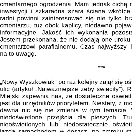
cmentarnego ogrodzenia. Mam jednak cichą na
inwestycji i szkaradna szara ściana wkrótc
radni powinni zainteresować się nie tylko 
cmentarzu, tuż obok kaplicy, niedawno pojawi
informacyjne. Jakość ich wykonania pozost
Jestem przekonana, że nie dodają one urok
cmentarzowi parafialnemu. Czas najwyższy, b
na to uwagę.
***
„Nowy Wyszkowiak” po raz kolejny zajął się o
ulic (artykuł „Najważniejsze żeby świeciły”)
Miejski zapewnia nas, że dostateczne oświetl
jest dla urzędników priorytetem. Niestety, z m
dawna nic się nie zmienia w tym temacie
niedoświetlone przejścia dla pieszych. Tru
nieoświetlonych lub niedostatecznie oświet
jazda samochodem w deszcz, po zmroku sta