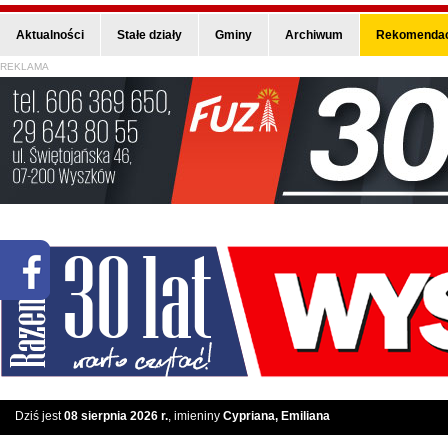
Aktualności
Stałe działy
Gminy
Archiwum
Rekomendac
REKLAMA
Dziś jest
08 sierpnia 2026 r.
, imieniny
Cypriana, Emiliana