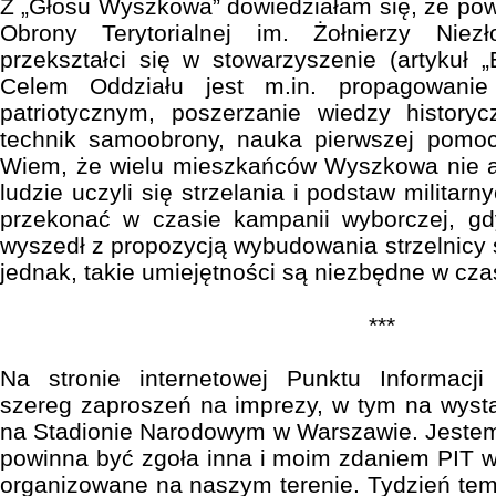
Z „Głosu Wyszkowa” dowiedziałam się, że po
Obrony Terytorialnej im. Żołnierzy Niez
przekształci się w stowarzyszenie (artykuł „
Celem Oddziału jest m.in. propagowani
patriotycznym, poszerzanie wiedzy historyc
technik samoobrony, nauka pierwszej pomocy
Wiem, że wielu mieszkańców Wyszkowa nie ak
ludzie uczyli się strzelania i podstaw militar
przekonać w czasie kampanii wyborczej, g
wyszedł z propozycją wybudowania strzelnicy
jednak, takie umiejętności są niezbędne w cza
***
Na stronie internetowej Punktu Informacji
szereg zaproszeń na imprezy, w tym na wyst
na Stadionie Narodowym w Warszawie. Jestem
powinna być zgoła inna i moim zdaniem PIT 
organizowane na naszym terenie. Tydzień te