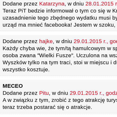
Dodane przez
Katarzyna
, w dniu
28.01.2015 r
Teraz PiT bedzie informował o tym co się w K
uzasadnienie tego zbędnego wydatku musi b
urząd ma mnieć facebooka! Jestem w szoku, 
Dodane przez
hajke
, w dniu
29.01.2015 r., go
Każdy chyba wie, że tym/tą hamulcowym w spra
osoba zwana "Wielki Fusze". Uczulona na wsze
Wyszków tylko na tym traci, stoi w miejscu i 
wszystko kosztuje.
MECEO
Dodane przez
Pitu
, w dniu
29.01.2015 r., god
A w związku z tym, zrobić z tego atrakcję turys
teraz trzeba postarać się o atrakcje.