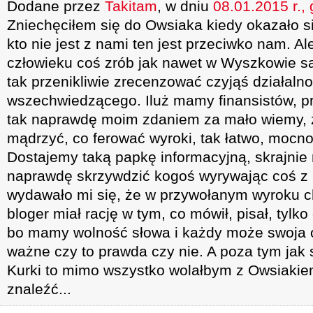
Dodane przez
Takitam
, w dniu
08.01.2015 r.,
Zniechęciłem się do Owsiaka kiedy okazało się
kto nie jest z nami ten jest przeciwko nam. Al
człowieku coś zrób jak nawet w Wyszkowie są 
tak przenikliwie zrecenzować czyjąś działalno
wszechwiedzącego. Iluż mamy finansistów, pra
tak naprawdę moim zdaniem za mało wiemy, ż
mądrzyć, co ferować wyroki, tak łatwo, mocno
Dostajemy taką papkę informacyjną, skrajnie
naprawdę skrzywdzić kogoś wyrywając coś z 
wydawało mi się, że w przywołanym wyroku cho
bloger miał rację w tym, co mówił, pisał, tylko
bo mamy wolność słowa i każdy może swoja o
ważne czy to prawda czy nie. A poza tym jak s
Kurki to mimo wszystko wolałbym z Owsiakie
znaleźć...