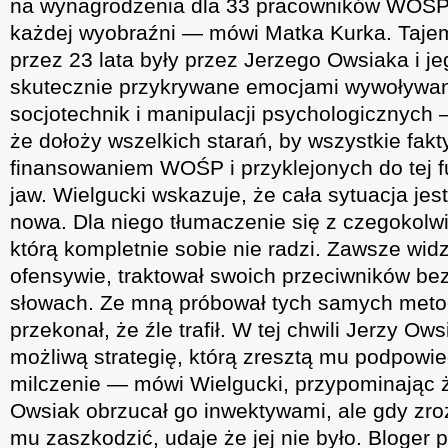
na wynagrodzenia dla 33 pracowników WOŚP
każdej wyobraźni — mówi Matka Kurka. Tajemn
przez 23 lata były przez Jerzego Owsiaka i 
skutecznie przykrywane emocjami wywoływa
socjotechnik i manipulacji psychologicznych 
że dołoży wszelkich starań, by wszystkie fak
finansowaniem WOŚP i przyklejonych do tej fu
jaw. Wielgucki wskazuje, że cała sytuacja jes
nowa. Dla niego tłumaczenie się z czegokolw
którą kompletnie sobie nie radzi. Zawsze wid
ofensywie, traktował swoich przeciwników bez l
słowach. Ze mną próbował tych samych metod
przekonał, że źle trafił. W tej chwili Jerzy Ow
możliwą strategię, którą zresztą mu podpowie
milczenie — mówi Wielgucki, przypominając 
Owsiak obrzucał go inwektywami, ale gdy zr
mu zaszkodzić, udaje że jej nie było. Bloger