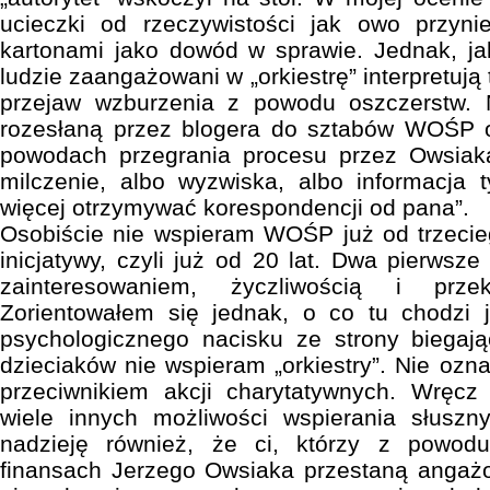
ucieczki od rzeczywistości jak owo przyni
kartonami jako dowód w sprawie. Jednak, jak
ludzie zaangażowani w „orkiestrę” interpretują 
przejaw wzburzenia z powodu oszczerstw. 
rozesłaną przez blogera do sztabów WOŚP o
powodach przegrania procesu przez Owsiak
milczenie, albo wyzwiska, albo informacja 
więcej otrzymywać korespondencji od pana”.
Osobiście nie wspieram WOŚP już od trzecie
inicjatywy, czyli już od 20 lat. Dwa pierwsz
zainteresowaniem, życzliwością i prze
Zorientowałem się jednak, o co tu chodzi
psychologicznego nacisku ze strony biegają
dzieciaków nie wspieram „orkiestry”. Nie ozn
przeciwnikiem akcji charytatywnych. Wręcz 
wiele innych możliwości wspierania słuszn
nadzieję również, że ci, którzy z powod
finansach Jerzego Owsiaka przestaną angaż