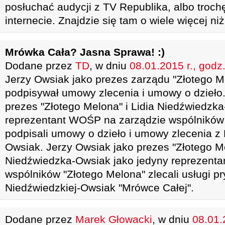
posłuchać audycji z TV Republika, albo troc
internecie. Znajdzie się tam o wiele więcej ni
Mrówka Cała? Jasna Sprawa! :)
Dodane przez
TD
, w dniu
08.01.2015 r., godz
Jerzy Owsiak jako prezes zarządu "Złotego 
podpisywał umowy zlecenia i umowy o dzieło.
prezes "Złotego Melona" i Lidia Niedźwiedzk
reprezentant WOŚP na zarządzie wspólników
podpisali umowy o dzieło i umowy zlecenia z 
Owsiak. Jerzy Owsiak jako prezes "Złotego Me
Niedźwiedzka-Owsiak jako jedyny reprezent
wspólników "Złotego Melona" zlecali usługi pry
Niedźwiedzkiej-Owsiak "Mrówce Całej".
Dodane przez
Marek Głowacki
, w dniu
08.01.