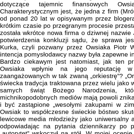
dotyczące tajemnic finansowych Owsi
Charakterystycznym jest, że jedna z firm (Mr
od ponad 20 lat w opisywanym przez blogera
krótkim czasie po przegranym procesie przesta
została wkrótce nowa firma o dziwnej nazwie
potwierdzenia konkluzji sądu, że sprawa je
Kurka, czyli pozwany przez Owsiaka Piotr W
intencja pomysłodawcy nazwy była zapewne i
Bardzo ciekawym jest natomiast, jak ten p
Owsiaka wpłynie na jego reputację w
zaangażowanych w tak zwaną „orkiestrę”? „Or
świecka tradycja traktowana przez wielu jako
samych świąt Bożego Narodzenia, któ
michnikopodobnych mediów mają powoli znika
i być zastąpione „wesołymi zakupami w zi
Owsiak to współczesne świeckie bóstwo sku
lewicowe media młodzieży jako uniwersalny au
odpowiadając na pytania dziennikarzy po 
„autorytet” wskoczył na stół. W mojej ocenie