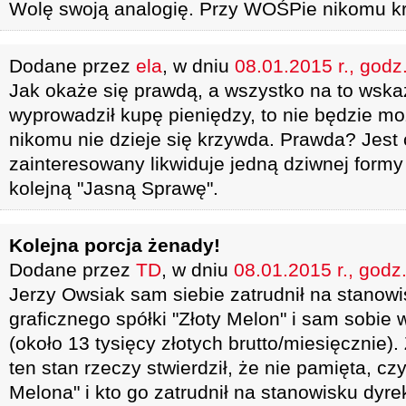
Wolę swoją analogię. Przy WOŚPie nikomu krz
Dodane przez
ela
, w dniu
08.01.2015 r., godz
Jak okaże się prawdą, a wszystko na to wska
wyprowadził kupę pieniędzy, to nie będzie m
nikomu nie dzieje się krzywda. Prawda? Jest 
zainteresowany likwiduje jedną dziwnej formy 
kolejną "Jasną Sprawę".
Kolejna porcja żenady!
Dodane przez
TD
, w dniu
08.01.2015 r., godz
Jerzy Owsiak sam siebie zatrudnił na stanowi
graficznego spółki "Złoty Melon" i sam sobie
(około 13 tysięcy złotych brutto/miesięcznie)
ten stan rzeczy stwierdził, że nie pamięta, cz
Melona" i kto go zatrudnił na stanowisku dyre