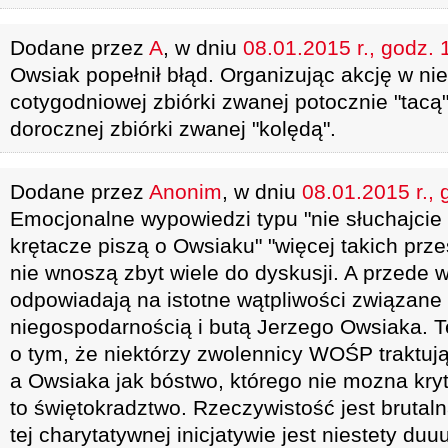
Dodane przez
A
, w dniu
08.01.2015 r., godz. 
Owsiak popełnił błąd. Organizując akcję w nie
cotygodniowej zbiórki zwanej potocznie "tacą"
dorocznej zbiórki zwanej "kolędą".
Dodane przez
Anonim
, w dniu
08.01.2015 r., 
Emocjonalne wypowiedzi typu "nie słuchajcie t
krętacze piszą o Owsiaku" "więcej takich prz
nie wnoszą zbyt wiele do dyskusji. A przede 
odpowiadają na istotne wątpliwości związane 
niegospodarnością i butą Jerzego Owsiaka. 
o tym, że niektórzy zwolennicy WOŚP traktują t
a Owsiaka jak bóstwo, którego nie mozna kr
to świętokradztwo. Rzeczywistość jest brutal
tej charytatywnej inicjatywie jest niestety d