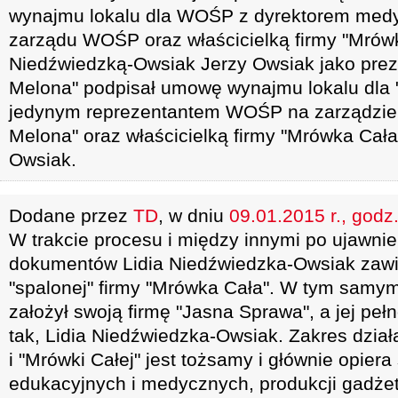
wynajmu lokalu dla WOŚP z dyrektorem med
zarządu WOŚP oraz właścicielką firmy "Mrówk
Niedźwiedzką-Owsiak Jerzy Owsiak jako prez
Melona" podpisał umowę wynajmu lokalu dla 
jedynym reprezentantem WOŚP na zarządzie 
Melona" oraz właścicielką firmy "Mrówka Cała
Owsiak.
Dodane przez
TD
, w dniu
09.01.2015 r., godz
W trakcie procesu i między innymi po ujawni
dokumentów Lidia Niedźwiedzka-Owsiak zawie
"spalonej" firmy "Mrówka Cała". W tym samy
założył swoją firmę "Jasna Sprawa", a jej p
tak, Lidia Niedźwiedzka-Owsiak. Zakres dział
i "Mrówki Całej" jest tożsamy i głównie opiera
edukacyjnych i medycznych, produkcji gadż