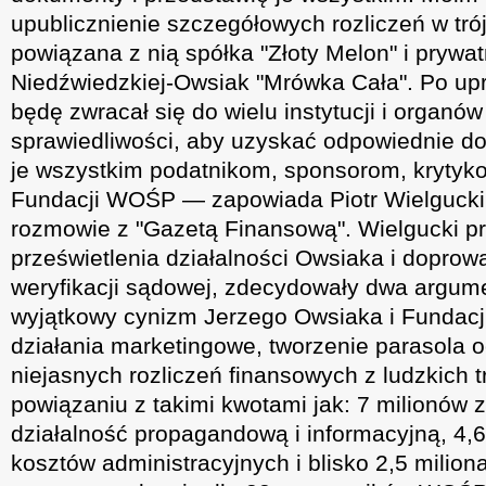
upublicznienie szczegółowych rozliczeń w tr
powiązana z nią spółka "Złoty Melon" i prywatn
Niedźwiedzkiej-Owsiak "Mrówka Cała". Po u
będę zwracał się do wielu instytucji i organó
sprawiedliwości, aby uzyskać odpowiednie d
je wszystkim podatnikom, sponsorom, krytyk
Fundacji WOŚP — zapowiada Piotr Wielgucki
rozmowie z "Gazetą Finansową". Wielgucki pr
prześwietlenia działalności Owsiaka i doprow
weryfikacji sądowej, zdecydowały dwa argume
wyjątkowy cynizm Jerzego Owsiaka i Fundacj
działania marketingowe, tworzenie parasola 
niejasnych rozliczeń finansowych z ludzkich tr
powiązaniu z takimi kwotami jak: 7 milionów 
działalność propagandową i informacyjną, 4,6
kosztów administracyjnych i blisko 2,5 milio