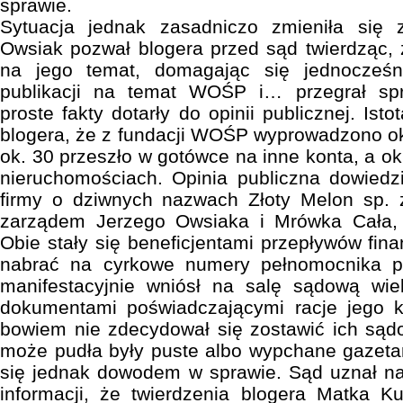
sprawie.
Sytuacja jednak zasadniczo zmieniła się 
Owsiak pozwał blogera przed sąd twierdząc, 
na jego temat, domagając się jednocześ
publikacji na temat WOŚP i… przegrał s
proste fakty dotarły do opinii publicznej. Ist
blogera, że z fundacji WOŚP wyprowadzono ok.
ok. 30 przeszło w gotówce na inne konta, a o
nieruchomościach. Opinia publiczna dowiedzia
firmy o dziwnych nazwach Złoty Melon sp.
zarządem Jerzego Owsiaka i Mrówka Cała, 
Obie stały się beneficjentami przepływów fin
nabrać na cyrkowe numery pełnomocnika p
manifestacyjnie wniósł na salę sądową wiel
dokumentami poświadczającymi racje jego k
bowiem nie zdecydował się zostawić ich sądow
może pudła były puste albo wypchane gazetam
się jednak dowodem w sprawie. Sąd uznał na
informacji, że twierdzenia blogera Matka K