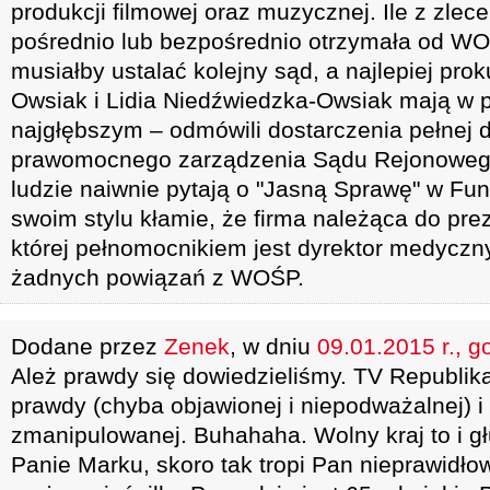
produkcji filmowej oraz muzycznej. Ile z zle
pośrednio lub bezpośrednio otrzymała od WO
musiałby ustalać kolejny sąd, a najlepiej prok
Owsiak i Lidia Niedźwiedzka-Owsiak mają w 
najgłębszym – odmówili dostarczenia pełnej
prawomocnego zarządzenia Sądu Rejonowego 
ludzie naiwnie pytają o "Jasną Sprawę" w Fu
swoim stylu kłamie, że firma należąca do pr
której pełnomocnikiem jest dyrektor medyc
żadnych powiązań z WOŚP.
Dodane przez
Zenek
, w dniu
09.01.2015 r., g
Ależ prawdy się dowiedzieliśmy. TV Republika i
prawdy (chyba objawionej i niepodważalnej) i 
zmanipulowanej. Buhahaha. Wolny kraj to i g
Panie Marku, skoro tak tropi Pan nieprawidło