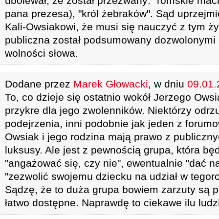
ubolewał, że został przezwany: "romskie mac
pana prezesa), "król żebraków". Sąd uprzejm
Kali-Owsiakowi, że musi się nauczyć z tym ży
publiczna został podsumowany dozwolonymi
wolności słowa.
Dodane przez
Marek Głowacki
, w dniu
09.01.
To, co dzieje się ostatnio wokół Jerzego Ows
przykre dla jego zwolenników. Niektórzy odrz
podejrzenia, inni podobnie jak jeden z forum
Owsiak i jego rodzina mają prawo z publiczn
luksusy. Ale jest z pewnością grupa, która bę
"angażować się, czy nie", ewentualnie "dać na 
"zezwolić swojemu dziecku na udział w tegoroc
Sądzę, że to duża grupa bowiem zarzuty są p
łatwo dostępne. Naprawdę to ciekawe ilu ludzi