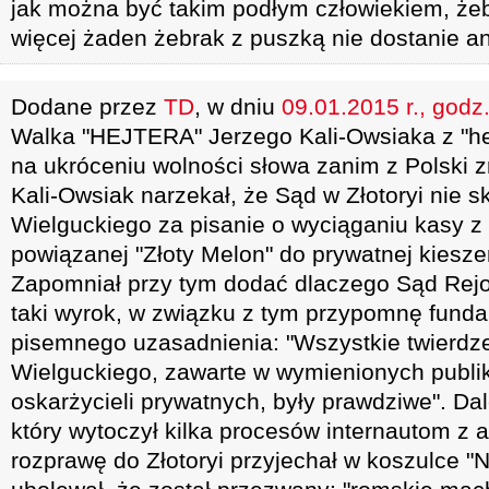
jak można być takim podłym człowiekiem, żeby
więcej żaden żebrak z puszką nie dostanie an
Dodane przez
TD
, w dniu
09.01.2015 r., godz
Walka "HEJTERA" Jerzego Kali-Owsiaka z "h
na ukróceniu wolności słowa zanim z Polski zr
Kali-Owsiak narzekał, że Sąd w Złotoryi nie s
Wielguckiego za pisanie o wyciąganiu kasy z 
powiązanej "Złoty Melon" do prywatnej kiesze
Zapomniał przy tym dodać dlaczego Sąd Rejo
taki wyrok, w związku z tym przypomnę fund
pisemnego uzasadnienia: "Wszystkie twierdze
Wielguckiego, zawarte w wymienionych publik
oskarżycieli prywatnych, były prawdziwe". Dal
który wytoczył kilka procesów internautom z a
rozprawę do Złotoryi przyjechał w koszulce "