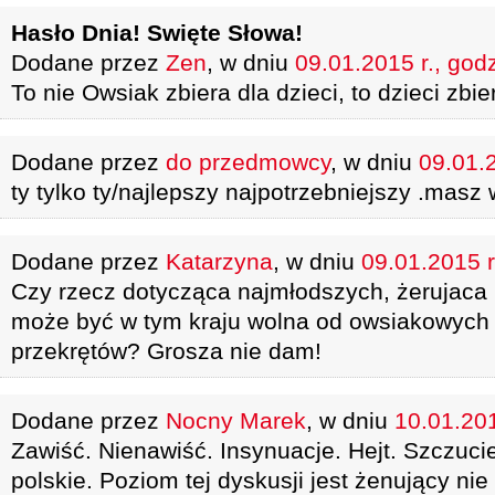
Hasło Dnia! Swięte Słowa!
Dodane przez
Zen
, w dniu
09.01.2015 r., god
To nie Owsiak zbiera dla dzieci, to dzieci zbi
Dodane przez
do przedmowcy
, w dniu
09.01.2
ty tylko ty/najlepszy najpotrzebniejszy .masz
Dodane przez
Katarzyna
, w dniu
09.01.2015 r
Czy rzecz dotycząca najmłodszych, żerujaca 
może być w tym kraju wolna od owsiakowych
przekrętów? Grosza nie dam!
Dodane przez
Nocny Marek
, w dniu
10.01.201
Zawiść. Nienawiść. Insynuacje. Hejt. Szczucie
polskie. Poziom tej dyskusji jest żenujący ni