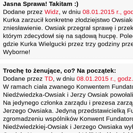
Jasna Sprawa! Takitam :)
Dodane przez
Widz
, w dniu
08.01.2015 r., go
Kurka zarzucił konkretne złodziejstwo Owsiak
zniesławienie. Owsiak przegrał sprawę i przek
którym zdecydowł się na sądową hucpę. Pole
gdzie Kurka Wielgucki przez trzy godziny prz
Wyborne!
Trochę to żenujące, co? Na początek:
Dodane przez
TD
, w dniu
08.01.2015 r., godz
W ramach ciała zwanego Konwentem Fundato
Niedźwiedzka-Owsiak i Jerzy Owsiak powołali 
Na jedynego członka zarządu i prezesa zarząd
Jerzego Owsiaka. Jedyną przedstawicielką 
zgromadzeniu wspólników Konwent Fundatoró
Niedźwiedzkiej-Owsiak i Jerzego Owsiaka wyb