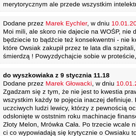
merytorycznym ale przede wszystkim intelek
Dodane przez
Marek Eychler
, w dniu
10.01.20
Moi mili, ale skoro nie dajecie na WOŚP, nie 
będziecie to bądźcie też konsekwentni - nie k
które Owsiak zakupił przez te lata dla szpital
śmierdzą ! Powyzdychajcie sobie w proteście
do wyszkowiaka z 9 stycznia 11.18
Dodane przez
Marek Głowacki
, w dniu
10.01.
Zgadzam się z tym, że nie jest to kwestia pra
wszystkim każdy te pojęcia inaczej definiuje
uczciwych ludzi lewicy, którzy z pewnością o
odsłonięte w oststnim roku machinacje finan
Złoty Melon, Mrówka Cała. Po trzecie wcale n
ci co wypowiadają się krytycznie o Owsiaku t