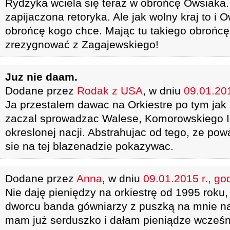
Rydzyka wciela się teraz w obrońcę Owsiaka.
zapijaczona retoryka. Ale jak wolny kraj to i
obrońcę kogo chce. Mając tu takiego obrońcę
zrezygnować z Zagajewskiego!
Juz nie daam.
Dodane przez
Rodak z USA
, w dniu
09.01.201
Ja przestalem dawac na Orkiestre po tym ja
zaczal sprowadzac Walese, Komorowskiego I 
okreslonej nacji. Abstrahujac od tego, ze powa
sie na tej blazenadzie pokazywac.
Dodane przez
Anna
, w dniu
09.01.2015 r., go
Nie daję pieniędzy na orkiestrę od 1995 roku
dworcu banda gówniarzy z puszką na mnie na
mam już serduszko i dałam pieniądze wcześn