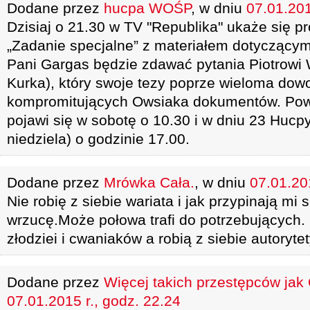
Dodane przez
hucpa WOŚP
, w dniu
07.01.201
Dzisiaj o 21.30 w TV "Republika" ukaże się p
„Zadanie specjalne” z materiałem dotyczący
Pani Gargas będzie zdawać pytania Piotrowi
Kurka), który swoje tezy poprze wieloma dow
kompromitujących Owsiaka dokumentów. Pow
pojawi się w sobotę o 10.30 i w dniu 23 Hucp
niedziela) o godzinie 17.00.
Dodane przez
Mrówka Cała.
, w dniu
07.01.201
Nie robię z siebie wariata i jak przypinają mi
wrzucę.Może połowa trafi do potrzebujących. C
złodziei i cwaniaków a robią z siebie autoryte
Dodane przez
Więcej takich przestępców jak
07.01.2015 r., godz. 22.24