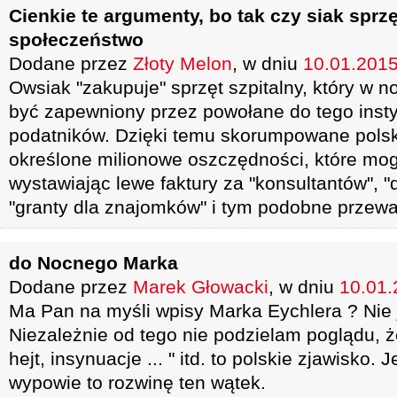
Cienkie te argumenty, bo tak czy siak sprz
społeczeństwo
Dodane przez
Złoty Melon
, w dniu
10.01.2015
Owsiak "zakupuje" sprzęt szpitalny, który w 
być zapewniony przez powołane do tego insty
podatników. Dzięki temu skorumpowane pols
określone milionowe oszczędności, które mo
wystawiając lewe faktury za "konsultantów", "
"granty dla znajomków" i tym podobne przewał
do Nocnego Marka
Dodane przez
Marek Głowacki
, w dniu
10.01.
Ma Pan na myśli wpisy Marka Eychlera ? Nie 
Niezależnie od tego nie podzielam poglądu, ż
hejt, insynuacje ... " itd. to polskie zjawisko.
wypowie to rozwinę ten wątek.