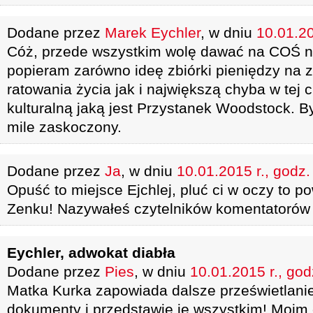
Dodane przez
Marek Eychler
, w dniu
10.01.20
Cóż, przede wszystkim wolę dawać na COŚ n
popieram zarówno ideę zbiórki pieniędzy na z
ratowania życia jak i największą chyba w tej 
kulturalną jaką jest Przystanek Woodstock. B
mile zaskoczony.
Dodane przez
Ja
, w dniu
10.01.2015 r., godz.
Opuść to miejsce Ejchlej, pluć ci w oczy to 
Zenku! Nazywałeś czytelników komentatorów 
Eychler, adwokat diabła
Dodane przez
Pies
, w dniu
10.01.2015 r., god
Matka Kurka zapowiada dalsze prześwietlan
dokumenty i przedstawię je wszystkim! Moim 