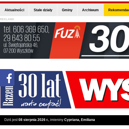
Aktualności
Stałe działy
Gminy
Archiwum
Rekomendac
REKLAMA
Dziś jest
08 sierpnia 2026 r.
, imieniny
Cypriana, Emiliana