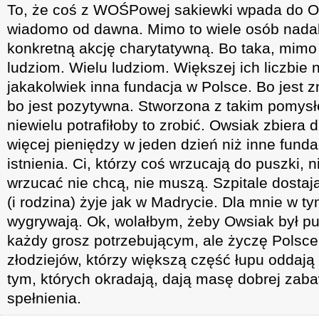
To, że coś z WOŚPowej sakiewki wpada do Ow
wiadomo od dawna. Mimo to wiele osób nadal 
konkretną akcję charytatywną. Bo taka, mimo
ludziom. Wielu ludziom. Większej ich liczbie
jakakolwiek inna fundacja w Polsce. Bo jest z
bo jest pozytywna. Stworzona z takim pomys
niewielu potrafiłoby to zrobić. Owsiak zbiera 
więcej pieniędzy w jeden dzień niż inne funda
istnienia. Ci, którzy coś wrzucają do puszki, n
wrzucać nie chcą, nie muszą. Szpitale dostaj
(i rodzina) żyje jak w Madrycie. Dla mnie w t
wygrywają. Ok, wolałbym, żeby Owsiak był pu
każdy grosz potrzebującym, ale życzę Polsce 
złodziejów, którzy większą część łupu oddają
tym, których okradają, dają masę dobrej zabaw
spełnienia.