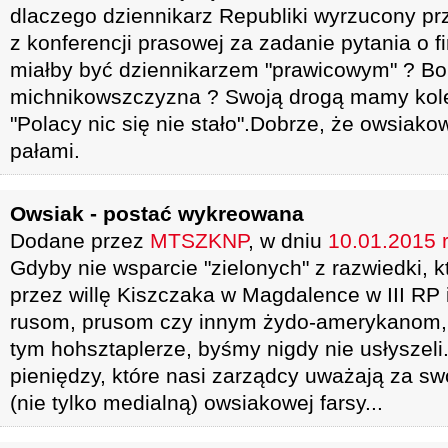
dlaczego dziennikarz Republiki wyrzucony pr
z konferencji prasowej za zadanie pytania o 
miałby być dziennikarzem "prawicowym" ? Bo 
michnikowszczyzna ? Swoją drogą mamy kolej
"Polacy nic się nie stało".Dobrze, że owsiakowi
pałami.
Owsiak - postać wykreowana
Dodane przez
MTSZKNP
, w dniu
10.01.2015 r
Gdyby nie wsparcie "zielonych" z razwiedki, 
przez willę Kiszczaka w Magdalence w III RP i
rusom, prusom czy innym żydo-amerykanom, 
tym hohsztaplerze, byśmy nigdy nie usłyszeli
pieniędzy, które nasi zarządcy uważają za swo
(nie tylko medialną) owsiakowej farsy...