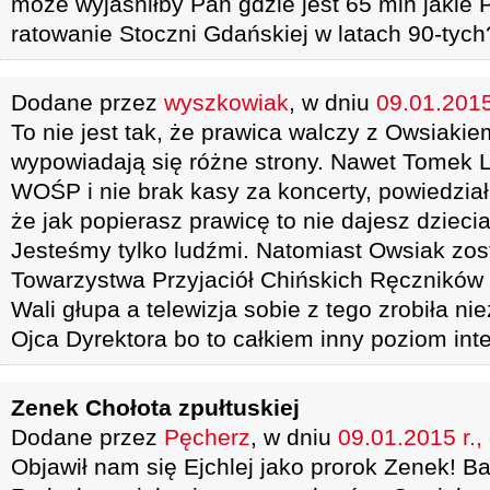
może wyjaśniłby Pan gdzie jest 65 mln jakie
ratowanie Stoczni Gdańskiej w latach 90-tych
Dodane przez
wyszkowiak
, w dniu
09.01.2015
To nie jest tak, że prawica walczy z Owsiakie
wypowiadają się różne strony. Nawet Tomek Li
WOŚP i nie brak kasy za koncerty, powiedział 
że jak popierasz prawicę to nie dajesz dziec
Jesteśmy tylko ludźmi. Natomiast Owsiak zos
Towarzystwa Przyjaciół Chińskich Ręczników i
Wali głupa a telewizja sobie z tego zrobiła ni
Ojca Dyrektora bo to całkiem inny poziom inte
Zenek Chołota zpułtuskiej
Dodane przez
Pęcherz
, w dniu
09.01.2015 r.,
Objawił nam się Ejchlej jako prorok Zenek! Bar