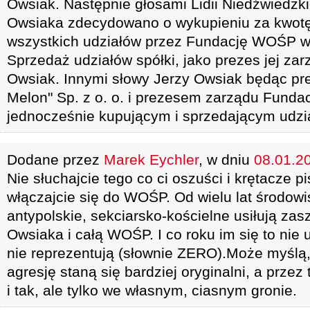
Owsiak. Następnie głosami Lidii Niedźwiedzki
Owsiaka zdecydowano o wykupieniu za kwotę 
wszystkich udziałów przez Fundację WOŚP w 
Sprzedaż udziałów spółki, jako prezes jej zar
Owsiak. Innymi słowy Jerzy Owsiak będąc pr
Melon" Sp. z o. o. i prezesem zarządu Funda
jednocześnie kupującym i sprzedającym udział
Dodane przez
Marek Eychler
, w dniu
08.01.20
Nie słuchajcie tego co ci oszuści i krętacze p
włączajcie się do WOŚP. Od wielu lat środowi
antypolskie, sekciarsko-kościelne usiłują za
Owsiaka i całą WOŚP. I co roku im się to nie
nie reprezentują (słownie ZERO).Może myślą,
agresję staną się bardziej oryginalni, a przez
i tak, ale tylko we własnym, ciasnym gronie.