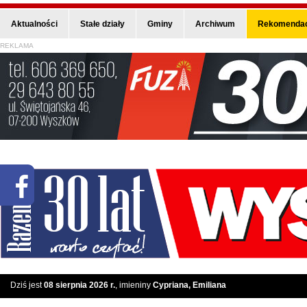
Aktualności
Stałe działy
Gminy
Archiwum
Rekomendac
REKLAMA
Dziś jest
08 sierpnia 2026 r.
, imieniny
Cypriana, Emiliana