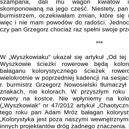
szampana, dali mu wagon kwiatów i 
skomponowaną na jego cześć. Niestety, pan 
burmistrzem, oczekiwałam zmian, które się 
więc i nie mam powodów do radości. Jednoc
czy pan Grzegorz chociaż raz spełni swoje pr
***
W „Wyszkowiaku” ukazał się artykuł „Od tej
Wyszkowie ścieżki rowerowe będą kolor
bałaganu kolorystycznego ścieżek rowe
wielokrotnie w poprzedniej kadencji na sesja
r. burmistrz Grzegorz Nowosielski tłumaczy
znakach, nie kolorach. W przyszłym rok
rowery na kostce. Nie wpłyniemy na kol
(„Wyszkowiak” nr 47/2012 artykuł „Chaotyczn
tego roku pan Adam Mróz bałagan koloryst
„Kolorystyka jest poza naszymi wewnętrznymi
innych projektantów dróg żadnego znaczenia. 