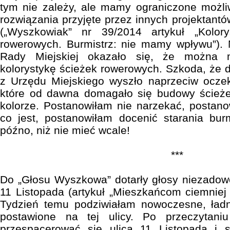
tym nie zależy, ale mamy ograniczone możli
rozwiązania przyjęte przez innych projektantów
(„Wyszkowiak” nr 39/2014 artykuł „Kolory
rowerowych. Burmistrz: nie mamy wpływu”). 
Rady Miejskiej okazało się, że można 
kolorystykę ścieżek rowerowych. Szkoda, że d
z Urzędu Miejskiego wyszło naprzeciw ocze
które od dawna domagało się budowy ścież
kolorze. Postanowiłam nie narzekać, postano
co jest, postanowiłam docenić starania bur
późno, niż nie mieć wcale!
***
Do „Głosu Wyszkowa” dotarły głosy niezadow
11 Listopada (artykuł „Mieszkańcom ciemniej 
Tydzień temu podziwiałam nowoczesne, ładne
postawione na tej ulicy. Po przeczytaniu
przespacerować się ulicą 11 Listopada i st