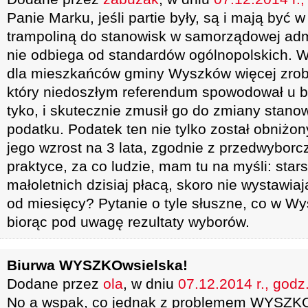
Panie Marku, jeśli partie były, są i mają być w
trampoliną do stanowisk w samorządowej adm
nie odbiega od standardów ogólnopolskich. 
dla mieszkańców gminy Wyszków więcej zrob
który niedoszłym referendum spowodował u bu
tyko, i skutecznie zmusił go do zmiany stan
podatku. Podatek ten nie tylko został obniżo
jego wzrost na 3 lata, zgodnie z przedwyborc
praktyce, za co ludzie, mam tu na myśli: sta
małoletnich dzisiaj płacą, skoro nie wystawi
od miesięcy? Pytanie o tyle słuszne, co w W
biorąc pod uwagę rezultaty wyborów.
Biurwa WYSZKOwsielska!
Dodane przez
ola
, w dniu
07.12.2014 r., godz
No a wspak, co jednak z problemem WYSZKOw