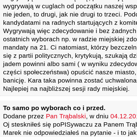
wygrywają w cuglach od początku naszej wspa
nie jeden, to drugi, jak nie drugi to trzeci. Pod
kandydatami na radnych startujących z komit
Wygrywają więc zdecydowanie i bez żadnych 
ostatnich wyborach np. w radzie miejskiej zdob
mandaty na 21. Ci natomiast, którzy bezczel
się z partii politycznych, krytykują, szukają d
jadem powinni albo sami ( w wyniku zdecydo
części społeczeństwa) opuścić nasze miasto,
banicję. Kara taka powinna zostać uchwalona 
Najlepiej na najbliższej sesji rady miejskiej.
To samo po wyborach co i przed.
Dodane przez
Pan Trąbalski
, w dniu
04.12.201
Oj steskniłeś się poPISywaczu za Panem Trąb
Marek nie odpowiedziałeś na pytanie - i to ja