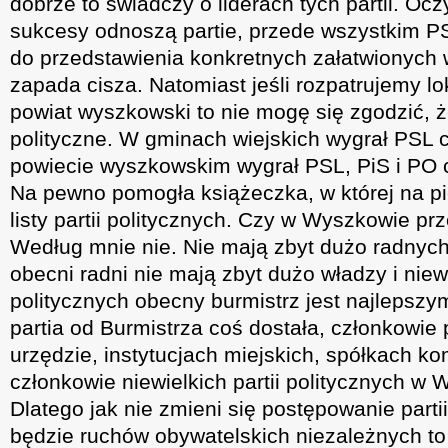
dobrze to świadczy o liderach tych partii. Oc
sukcesy odnoszą partie, przede wszystkim PS
do przedstawienia konkretnych załatwionych
zapada cisza. Natomiast jeśli rozpatrujemy l
powiat wyszkowski to nie mogę się zgodzić, ż
polityczne. W gminach wiejskich wygrał PSL cz
powiecie wyszkowskim wygrał PSL, PiS i PO cz
Na pewno pomogła książeczka, w której na p
listy partii politycznych. Czy w Wyszkowie prz
Według mnie nie. Nie mają zbyt dużo radnych 
obecni radni nie mają zbyt dużo władzy i niewi
politycznych obecny burmistrz jest najlepsz
partia od Burmistrza coś dostała, członkowie p
urzędzie, instytucjach miejskich, spółkach k
członkowie niewielkich partii politycznych w
Dlatego jak nie zmieni się postępowanie partii
będzie ruchów obywatelskich niezależnych to 