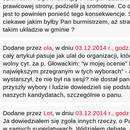
prawicowej strony, podzielił ją sromotnie. Co d
jest to powinien ponieść tego konsekwencje.
ciekawe jakim byłby Pan burmistrzem, aż str
takim układzie w gminie ?
Dodane przez
ola
, w dniu
03.12.2014 r., godz
cały artykuł pasuje jak ulał do organizacji, kt
wolny cyt. za p. Głowackim: "w mojej ocenie"
największym przegranym w tych wyborach" - 
wystarszył, że nie był na sesji? nie dostał pan
przyszły wybory i ludzie dowiedzieli się pod
naszych kandydatach, szczególnie o panu.
Dodane przez
Lot
, w dniu
03.12.2014 r., godz
Ja dowiedziałem się zgoła innych rzeczy, o
w samych superlatywach. Widziałem debatę, n