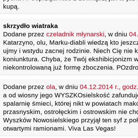
kupą.
skrzydło wiatraka
Dodane przez
czeladnik młynarski
, w dniu
04.
Katarzyno, olu, Marku-diabli wiedzą kto jeszc
ujmy i wstydu zacnej rodzinie. Niech Cię nie 
koniunktura. Chyba, że Twój ekshibicjonizm w
niekontrolowaną już formę zboczenia. POzdro
Dodane przez
ola
, w dniu
04.12.2014 r., godz
a od wiosny jego WYSZKOsielskość zafunduj
spalarnię śmieci, której nikt w powiatach ma
przasnyskim, ostrołęckim i ostrowskim nie c
Wyszków Nowosielskiego przyjął ten syf z p
otwartymi ramionami. Viva Las Vegas!