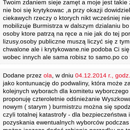
Twoim zdaniem sieje zamęt a moje jest takie z
nie boi się krytykowac ,a przy okazji dowidzie
ciekawych rzeczy o ktorych nikt wcześniej nie
mobilizuje Burmistrza w dalszym dzialaniu bo
osoby ktore patrzą na ręce a nie jak do tej p
lizusy.osoby publiczne muszą liczyć się z tym
chwalone ale i krytykowane.nie podoba Ci si
wobec innych ale sama robisz to samo.po co
Dodane przez
ola
, w dniu
04.12.2014 r., godz
jako kontunuację do podwaliny, która może z
kolejnych wyborach dla komitetu wyborczego
proponuję czteroletnie odśnieżanie Wyszkowa 
nowym ( starym ) burmistrzu można się spodz
czyli totalnej katastrofy - dla bezpieczeństwa
pozyskania ewentualnych wyborców podczas