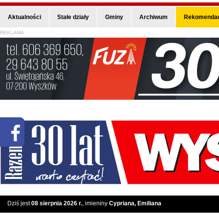
Aktualności
Stałe działy
Gminy
Archiwum
Rekomendac
REKLAMA
Dziś jest
08 sierpnia 2026 r.
, imieniny
Cypriana, Emiliana