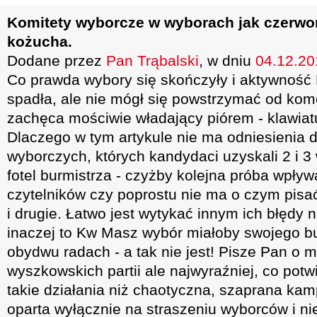
Komitety wyborcze w wyborach jak czerwo
kożucha.
Dodane przez
Pan Trąbalski
, w dniu
04.12.201
Co prawda wybory się skończyły i aktywność
spadła, ale nie mógł się powstrzymać od kom
zachęca mościwie władający piórem - klawia
Dlaczego w tym artykule nie ma odniesienia 
wyborczych, których kandydaci uzyskali 2 i 3
fotel burmistrza - czyżby kolejna próba wpływ
czytelników czy poprostu nie ma o czym pis
i drugie. Łatwo jest wytykać innym ich błędy 
inaczej to Kw Masz wybór miałoby swojego bu
obydwu radach - a tak nie jest! Pisze Pan o 
wyszkowskich partii ale najwyraźniej, co potw
takie działania niż chaotyczna, szaprana ka
oparta wyłącznie na straszeniu wyborców i n