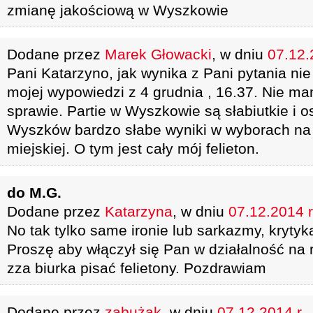
zmianę jakościową w Wyszkowie
Dodane przez
Marek Głowacki
, w dniu
07.12.
Pani Katarzyno, jak wynika z Pani pytania nie
mojej wypowiedzi z 4 grudnia , 16.37. Nie ma
sprawie. Partie w Wyszkowie są słabiutkie i o
Wyszków bardzo słabe wyniki w wyborach na b
miejskiej. O tym jest cały mój felieton.
do M.G.
Dodane przez
Katarzyna
, w dniu
07.12.2014 r
No tak tylko same ironie lub sarkazmy, krytyk
Proszę aby włączył się Pan w działalność na r
zza biurka pisać felietony. Pozdrawiam
Dodane przez
zabużak
, w dniu
07.12.2014 r.,