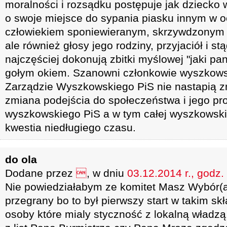
moralności i rozsądku postępuje jak dziecko
o swoje miejsce do sypania piasku innym w 
człowiekiem sponiewieranym, skrzywdzonym st
ale również głosy jego rodziny, przyjaciół i s
najczęściej dokonują zbitki myślowej "jaki pa
gołym okiem. Szanowni członkowie wyszkowsk
Zarządzie Wyszkowskiego PiS nie nastapią z
zmiana podejścia do społeczeństwa i jego p
wyszkowskiego PiS a w tym całej wyszkowskie
kwestia niedługiego czasu.
do ola
Dodane przez

, w dniu
03.12.2014 r., godz.
Nie powiedziałabym ze komitet Masz Wybór(a 
przegrany bo to był pierwszy start w takim skła
osoby które mialy styczność z lokalną władzą