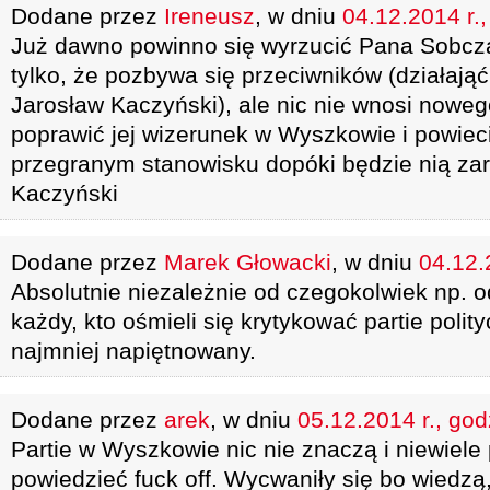
Dodane przez
Ireneusz
, w dniu
04.12.2014 r.
Już dawno powinno się wyrzucić Pana Sobczaka
tylko, że pozbywa się przeciwników (działająć j
Jarosław Kaczyński), ale nic nie wnosi noweg
poprawić jej wizerunek w Wyszkowie i powieci
przegranym stanowisku dopóki będzie nią za
Kaczyński
Dodane przez
Marek Głowacki
, w dniu
04.12.
Absolutnie niezależnie od czegokolwiek np. 
każdy, kto ośmieli się krytykować partie poli
najmniej napiętnowany.
Dodane przez
arek
, w dniu
05.12.2014 r., god
Partie w Wyszkowie nic nie znaczą i niewiele 
powiedzieć fuck off. Wycwaniły się bo wiedzą,