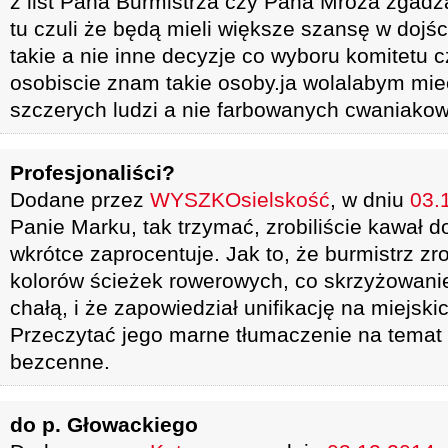
z list Pana Burmistrza czy Pana Mroza zgadzal
tu czuli że będą mieli większe szansę w dojśc
takie a nie inne decyzje co wyboru komitetu c
osobiscie znam takie osoby.ja wolalabym mie
szczerych ludzi a nie farbowanych cwaniakow
Profesjonaliści?
Dodane przez
WYSZKOsielskość
, w dniu
03.
Panie Marku, tak trzymać, zrobiliście kawał do
wkrótce zaprocentuje. Jak to, że burmistrz zr
kolorów ścieżek rowerowych, co skrzyżowanie,
chałą, i że zapowiedział unifikację na miejsk
Przeczytać jego marne tłumaczenie na temat
bezcenne.
do p. Głowackiego