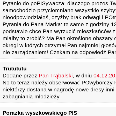
Pytanie do poPISywacza: dlaczego prezes Two
samochodzie przyciemniane wszystkie szyby?
nieodpowiedziałeś, czyżby brak odwagi i POtr
Pyrania do Pana Marka: te same z godziny 13:
podstawie chce Pan wyrzucić mieszkańców z 
miałby to zrobić? Ma Pan określone obszary 
okręgi w których otrzymał Pan najmniej głosó
nie zarządzaniem! Czekam na odpowiedź Pa
Trutututu
Dodane przez
Pan Trąbalski
, w dniu
04.12.201
No to teraz należy obserwować POwyborczy 
niektórzy dostana w nagrodę nowe dresy inn
zabagniania młodzieży
Porażka wyszkowskiego PIS