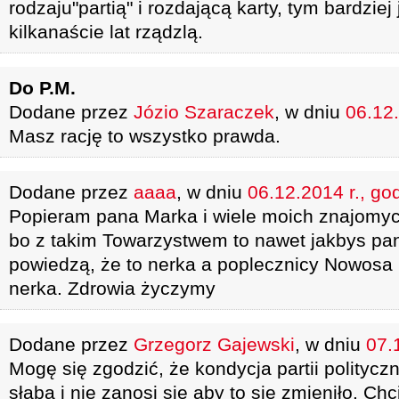
rodzaju"partią" i rozdającą karty, tym bardziej j
kilkanaście lat rządzlą.
Do P.M.
Dodane przez
Józio Szaraczek
, w dniu
06.12.
Masz rację to wszystko prawda.
Dodane przez
aaaa
, w dniu
06.12.2014 r., go
Popieram pana Marka i wiele moich znajomy
bo z takim Towarzystwem to nawet jakbys pan 
powiedzą, że to nerka a poplecznicy Nowosa p
nerka. Zdrowia życzymy
Dodane przez
Grzegorz Gajewski
, w dniu
07.
Mogę się zgodzić, że kondycja partii polityc
słaba i nie zanosi się aby to się zmieniło. C