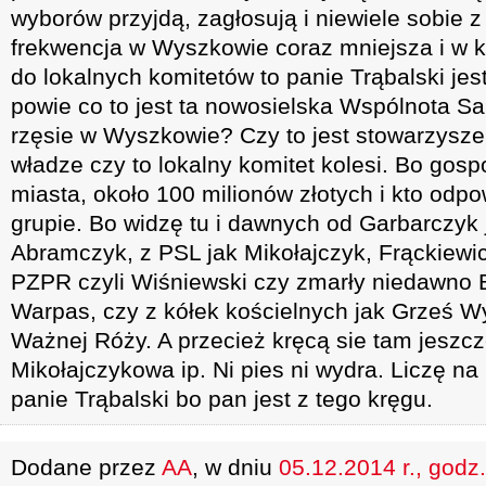
wyborów przyjdą, zagłosują i niewiele sobie z 
frekwencja w Wyszkowie coraz mniejsza i w k
do lokalnych komitetów to panie Trąbalski jes
powie co to jest ta nowosielska Wspólnota S
rzęsie w Wyszkowie? Czy to jest stowarzysze
władze czy to lokalny komitet kolesi. Bo gos
miasta, około 100 milionów złotych i kto odpo
grupie. Bo widzę tu i dawnych od Garbarczyk 
Abramczyk, z PSL jak Mikołajczyk, Frąckiewic
PZPR czyli Wiśniewski czy zmarły niedawno B
Warpas, czy z kółek kościelnych jak Grześ Wy
Ważnej Róży. A przecież kręcą sie tam jeszcz
Mikołajczykowa ip. Ni pies ni wydra. Liczę n
panie Trąbalski bo pan jest z tego kręgu.
Dodane przez
AA
, w dniu
05.12.2014 r., godz