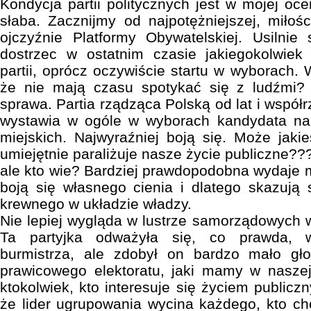
Kondycja partii politycznych jest w mojej o
słaba. Zacznijmy od najpotężniejszej, miłoś
ojczyźnie Platformy Obywatelskiej. Usilni
dostrzec w ostatnim czasie jakiegokolwiek 
partii, oprócz oczywiście startu w wyborach. 
że nie mają czasu spotykać się z ludźmi? 
sprawa. Partia rządząca Polską od lat i wspó
wystawia w ogóle w wyborach kandydata na 
miejskich. Najwyraźniej boją się. Może jakieś
umiejętnie paraliżuje nasze życie publiczne???
ale kto wie? Bardziej prawdopodobna wydaje m
boją się własnego cienia i dlatego skazują
krewnego w układzie władzy.
Nie lepiej wygląda w lustrze samorządowych
Ta partyjka odważyła się, co prawda, 
burmistrza, ale zdobył on bardzo mało gł
prawicowego elektoratu, jaki mamy w nasze
ktokolwiek, kto interesuje się życiem publicz
że lider ugrupowania wycina każdego, kto ch