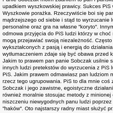
upadkiem wyszkowskiej prawicy. Sukces PiS 
Wyszkowie porażka. Rzeczywiście boi się pa
mądrzejszego od siebie i stąd to wyrzucanie l
personalne oraz gra na własne "koryto". Inn
odmowa przyjęcia do PiS ludzi którzy w choć
mogą przejawiać swoją niezależność. Często 
wykształconych z pasją i energią do działani
wytłumaczeniem zdaje się być obawa przed 
Jakim to prawem pan panie Sobczak usilnie 
innych ludzi pretekstów do wyrzucenia z PiS
PiS. Jakim prawem odmawiasz pan ludziom m
rzecz tego ugrupowania. PiS to dla mnie coś 
Sobczak i jego zawistne, egoistyczne działani
również moralnie stosujac metody z minionej
niszczeniu niewygodnych panu ludzi poprzez
"haków". Oto najstarszy radny miast służyć p