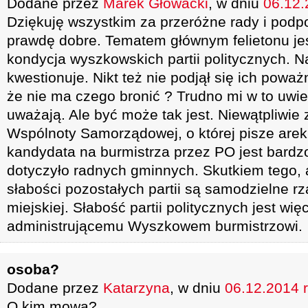
Dodane przez
Marek Głowacki
, w dniu
06.12.
Dziękuję wszystkim za przeróżne rady i podpo
prawdę dobre. Tematem głównym felietonu jes
kondycja wyszkowskich partii politycznych. Na
kwestionuje. Nikt też nie podjął się ich poważn
że nie ma czego bronić ? Trudno mi w to uwie
uważają. Ale być może tak jest. Niewątpliwie
Wspólnoty Samorządowej, o której pisze arek
kandydata na burmistrza przez PO jest bardz
dotyczyło radnych gminnych. Skutkiem tego, 
słabości pozostałych partii są samodzielne r
miejskiej. Słabość partii politycznych jest wię
administrującemu Wyszkowem burmistrzowi.
osoba?
Dodane przez
Katarzyna
, w dniu
06.12.2014 r
O kim mowa?