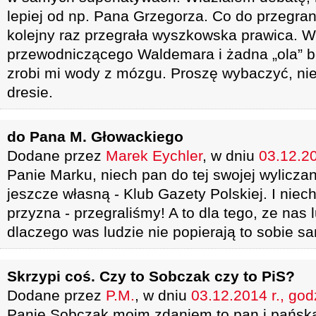
lepiej od np. Pana Grzegorza. Co do przegran
kolejny raz przegrała wyszkowska prawica. Wi
przewodniczącego Waldemara i żadna „ola” 
zrobi mi wody z mózgu. Proszę wybaczyć, ni
dresie.
do Pana M. Głowackiego
Dodane przez
Marek Eychler
, w dniu
03.12.20
Panie Marku, niech pan do tej swojej wyliczan
jeszcze własną - Klub Gazety Polskiej. I niec
przyzna - przegraliśmy! A to dla tego, ze nas l
dlaczego was ludzie nie popierają to sobie s
Skrzypi coś. Czy to Sobczak czy to PiS?
Dodane przez
P.M.
, w dniu
03.12.2014 r., god
Panie Sobczak moim zdaniem to pan i pańska 