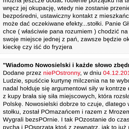
można jeszcze dodać robienie porządku na ta
wręcz jej okupację, wtedy nie zostanie przeni
bezpośredni, ustawiczny kontakt z mieszkańc
może dać oczekiwane efekty...stołki. Panie Gł
chce ( właściwie pana rozumiem ) chodzić na 
swoje miejsce jednej z pań, zawsze będzie o
kieckę czy iść do fryzjera
"Wiadomo Nowosielski i każde słowo zbęd
Dodane przez
niePOstronny
, w dniu
04.12.201
Ludzie, spuśćcie kurtynę milczenia na te wyb
nadal hołduje się argumentowi siły w kontrze
z kupy brała się siła miejscowych, która roz
Polskę. Nowosielski dobrze to czuje, dlatego 
stołku, został POmazańcem i razem z Mrozem 
Wygrali bezsPOrnie. I tak POzostanie do czas
pycha i POsprząta ktoś z zewnątrz, jak to już 