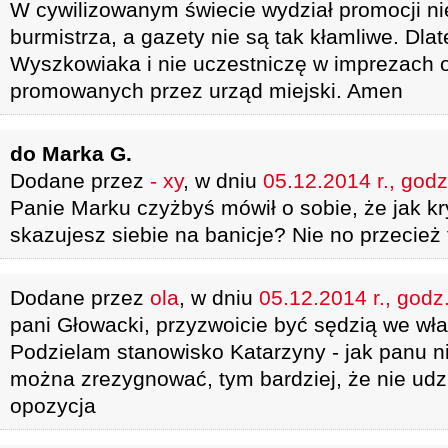
W cywilizowanym świecie wydział promocji ni
burmistrza, a gazety nie są tak kłamliwe. Dlat
Wyszkowiaka i nie uczestniczę w imprezach 
promowanych przez urząd miejski. Amen
do Marka G.
Dodane przez
- xy
, w dniu
05.12.2014 r., godz
Panie Marku czyżbyś mówił o sobie, że jak kry
skazujesz siebie na banicje? Nie no przecież 
Dodane przez
ola
, w dniu
05.12.2014 r., godz
pani Głowacki, przyzwoicie być sędzią we wł
Podzielam stanowisko Katarzyny - jak panu n
można zrezygnować, tym bardziej, że nie udzi
opozycja