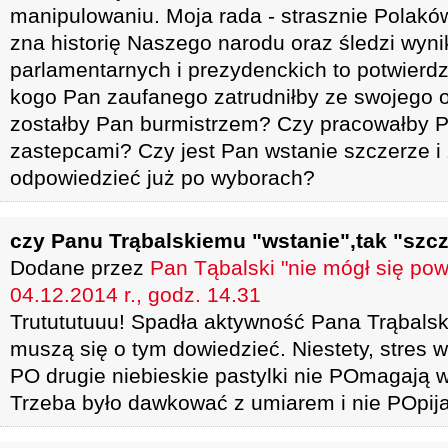
manipulowaniu. Moja rada - strasznie Polaków 
zna historię Naszego narodu oraz śledzi wyn
parlamentarnych i prezydenckich to potwierdz
kogo Pan zaufanego zatrudniłby ze swojego 
zostałby Pan burmistrzem? Czy pracowałby P
zastepcami? Czy jest Pan wstanie szczerze i
odpowiedzieć już po wyborach?
czy Panu Trąbalskiemu "wstanie",tak "szcz
Dodane przez
Pan Tąbalski "nie mógł się po
04.12.2014 r., godz. 14.31
Trutututuuu! Spadła aktywność Pana Trąbals
muszą się o tym dowiedzieć. Niestety, stres 
PO drugie niebieskie pastylki nie POmagają 
Trzeba było dawkować z umiarem i nie POpij