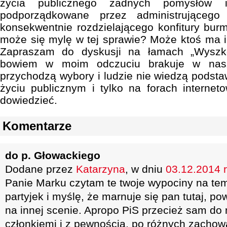
życia publicznego żadnych pomysłów 
podporządkowane przez administrująceg
konsekwentnie rozdzielającego konfitury burm
może się mylę w tej sprawie? Może ktoś ma 
Zapraszam do dyskusji na łamach „Wyszkow
bowiem w moim odczuciu brakuje w nasz
przychodzą wybory i ludzie nie wiedzą pods
życiu publicznym i tylko na forach interne
dowiedzieć.
Komentarze
do p. Głowackiego
Dodane przez
Katarzyna
, w dniu
03.12.2014 r
Panie Marku czytam te twoje wypociny na te
partyjek i myślę, że marnuje się pan tutaj, p
na innej scenie. Apropo PiS przecież sam do 
członkiemi i z pewnością, po różnych zachow