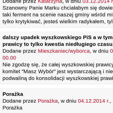
Dodane przez
Katarzyna
, w dniu
03.12.2014 r
Szanowny Panie Marku chciałabym się dowied
taki ferment na scenie naszej gminy wśród m
tylko krytykiwać, jesteś wielkim radykałem, ty
dalszy upadek wyszkowskiego PiS a w tym
prawicy to tylko kwestia niedługiego czasu
Dodane przez
Mieszkaniec/wyborca
, w dniu
0
00.00
Nie zgodzę się, że całej wyszkowskiej prawicy
komitet "Masz Wybór" jest wystarczającą i 
podwaliną do konsolidacji wyszkowskiej prawi
Porażka
Dodane przez
Porażka
, w dniu
04.12.2014 r.,
Porażka