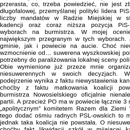
przerasta, co, trzeba powiedzieć, nie jest z
długofalowej, przemyślanej polityki lidera PiS
liczby mandatów w Radzie Miejskiej w s
kadencji oraz coraz niższa pozycja PiS
wyborach na burmistrza. W mojej oceni
największym przegranym w tych wyborach.
gminie, jak i powiecie na aucie. Choć ni
wzmocnienie od… suwerena wyszkowskiej polit
potrzebny do paraliżowania lokalnej sceny poli
Obie wymienione już przeze mnie organiza
niesuwerennych w swoich decyzjach. 
podejrzenie wynika z faktu niewystawienia kan
choćby z faktu matkowania koalicji pow
burmistrza Nowosielskiego oficjalnie niena
partii. A przecież PO ma w powiecie łącznie 
„apolitycznym” komitetem Razem dla Ziemi 
tego dodać ośmiu radnych PSL-owskich to ma
jednak taka koalicja nie powstała. O niesuw
choćby fakt likwidacji szkół w mijającej