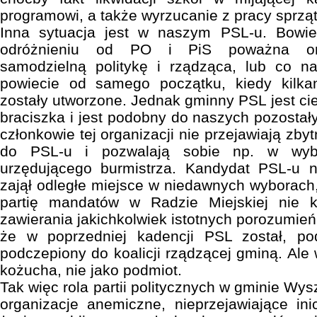
programowi, a także wyrzucanie z pracy sprząt
Inna sytuacja jest w naszym PSL-u. Bow
odróżnieniu od PO i PiS poważna org
samodzielną politykę i rządząca, lub co n
powiecie od samego początku, kiedy kilka
zostały utworzone. Jednak gminny PSL jest c
braciszka i jest podobny do naszych pozostały
członkowie tej organizacji nie przejawiają zbyt
do PSL-u i pozwalają sobie np. w wybo
urzędującego burmistrza. Kandydat PSL-u 
zajął odległe miejsce w niedawnych wyborach,
partię mandatów w Radzie Miejskiej nie kw
zawierania jakichkolwiek istotnych porozumień
że w poprzedniej kadencji PSL został, po
podczepiony do koalicji rządzącej gminą. Ale
kożucha, nie jako podmiot.
Tak więc rola partii politycznych w gminie Wys
organizacje anemiczne, nieprzejawiające in