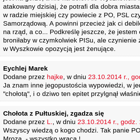
atakowany dzisiaj, że potrafi dla dobra miast
w radzie miejskiej czy powiecie z PO, PSL c
Samorządową. A powinni przecież jak ci debil
na rząd, a co... Podkreślę jeszcze, że jestem
broniłaby w czymkolwiek PISu, ale czynienie z
w Wyszkowie opozycją jest żenujące.
Eychlej Marek
Dodane przez
hajke
, w dniu
23.10.2014 r., go
Ja znam inne jegopustościa wypowiedzi, w je
"chołotą", i o dziwo ten epitet przylgnął właś
Chołota z Pułtuskiej, zgadza się
Dodane przez
L.
, w dniu
23.10.2014 r., godz.
Wszyscy wiedzą o kogo chodzi. Tak panie P
Mroza, - wszystko wraca !