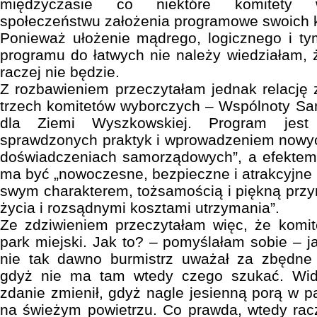
międzyczasie co niektóre komitety w
społeczeństwu założenia programowe swoich 
Ponieważ ułożenie mądrego, logicznego i 
programu do łatwych nie należy wiedziałam, 
raczej nie będzie.
Z rozbawieniem przeczytałam jednak relację
trzech komitetów wyborczych – Wspólnoty S
dla Ziemi Wyszkowskiej. Program jest 
sprawdzonych praktyk i wprowadzeniem nowy
doświadczeniach samorządowych”, a efekte
ma być „nowoczesne, bezpieczne i atrakcyjne m
swym charakterem, tożsamością i piękną prz
życia i rozsądnymi kosztami utrzymania”.
Ze zdziwieniem przeczytałam więc, że komit
park miejski. Jak to? – pomyślałam sobie – j
nie tak dawno burmistrz uważał za zbędne 
gdyż nie ma tam wtedy czego szukać. Wido
zdanie zmienił, gdyż nagle jesienną porą w pa
na świeżym powietrzu. Co prawda, wtedy rac