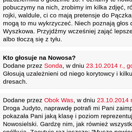
pobuczymy na nich, zrobimy im kilka zdjęć, ró
rojki, waldule, ci co mają pretensje do Pączka,
mogą to mu wykrzyczeć. Niech poznają głos
Wyszkowa. Przyjdźmy wcześniej zająć lepsze 
albo tłoczą się z tyłu.
Kto głosuje na Nowosa?
Dodane przez
Sonda
, w dniu
23.10.2014 r., g
Głosują uzależnieni od niego korytowcy i kil
dresach.
Dodane przez
Obok Was
, w dniu
23.10.2014 r
Droga Judyto, naprawdę potrafi mi Pani zaim
pokazała Pani jaką klasę i poziom reprezentuj
Nowosielski. Gardzę nim, jak również wszystk
spółkują. Zacytuję raz jeszcze: "Muszę powied