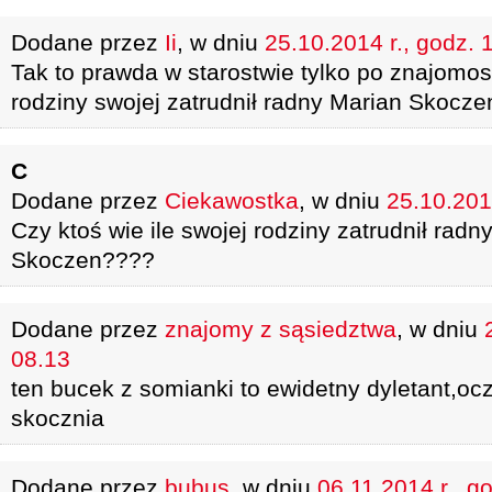
Dodane przez
Ii
, w dniu
25.10.2014 r., godz. 
Tak to prawda w starostwie tylko po znajomosc
rodziny swojej zatrudnił radny Marian Skocze
C
Dodane przez
Ciekawostka
, w dniu
25.10.201
Czy ktoś wie ile swojej rodziny zatrudnił rad
Skoczen????
Dodane przez
znajomy z sąsiedztwa
, w dniu
08.13
ten bucek z somianki to ewidetny dyletant,oc
skocznia
Dodane przez
bubus
, w dniu
06.11.2014 r., g