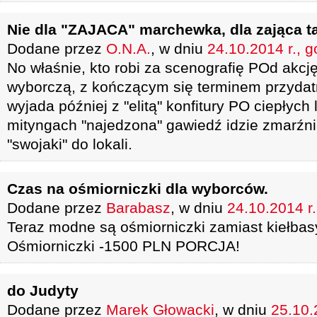
Nie dla "ZAJACA" marchewka, dla zająca ta
Dodane przez
O.N.A.
, w dniu
24.10.2014 r., g
No właśnie, kto robi za scenografię POd akcję
wyborczą, z kończącym się terminem przydatn
wyjada później z "elitą" konfitury PO ciepłych
mityngach "najedzona" gawiedź idzie zmarźn
"swojaki" do lokali.
Czas na ośmiorniczki dla wyborców.
Dodane przez
Barabasz
, w dniu
24.10.2014 r.
Teraz modne są ośmiorniczki zamiast kiełbas
Ośmiorniczki -1500 PLN PORCJA!
do Judyty
Dodane przez
Marek Głowacki
, w dniu
25.10.