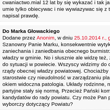
cwaniactwo.mial 12 lat by się wykazać i tak ja
umie tylko obiecywac i nie wywiazywac się z 
napisal prawdę.
Do Marka Głowackiego
Dodane przez
Anonim
, w dniu
25.10.2014 r., 
Szanowny Panie Marku, konsekwentnie wytyk
zaniechania i zaniedbania obecnego burmistr
władzy w gminie. No i słusznie ale widzę też,
do sytuacji w powiecie. Wszyscy widzimy do 
rządy obecnej władzy powiatowej. Chociażby 
starostwie czy nieudolność w zarządzaniu pl
okiem widoczna patologia. Układy rodzinne, n
partyjne stały się normą. Przecież Pański kom
kandydatów do rady powiatu. Czy może Pan p
wyborczy dotyczący Powiatu?