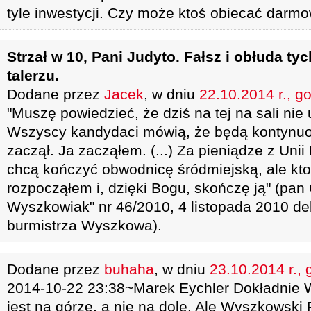
tyle inwestycji. Czy może ktoś obiecać darm
Strzał w 10, Pani Judyto. Fałsz i obłuda ty
talerzu.
Dodane przez
Jacek
, w dniu
22.10.2014 r., g
"Muszę powiedzieć, że dziś na tej na sali ni
Wszyscy kandydaci mówią, że będą kontynuowa
zaczął. Ja zacząłem. (...) Za pieniądze z Unii
chcą kończyć obwodnicę śródmiejską, ale ktoś
rozpocząłem i, dzięki Bogu, skończę ją" (pan
Wyszkowiak" nr 46/2010, 4 listopada 2010 d
burmistrza Wyszkowa).
Dodane przez
buhaha
, w dniu
23.10.2014 r., 
2014-10-22 23:38~Marek Eychler Dokładnie 
jest na górze, a nie na dole. Ale Wyszkowski P