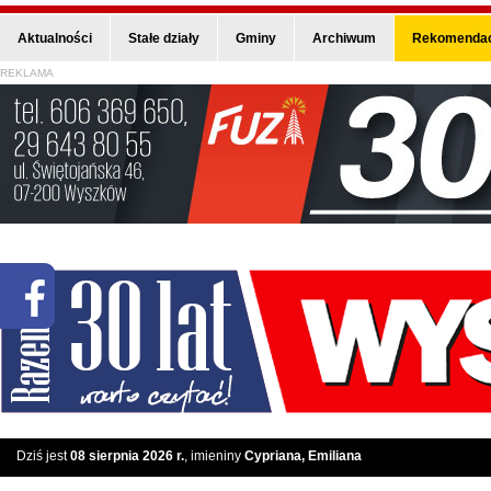
Aktualności
Stałe działy
Gminy
Archiwum
Rekomendac
REKLAMA
Dziś jest
08 sierpnia 2026 r.
, imieniny
Cypriana, Emiliana