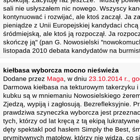
sali nie usłyszałem nic nowego. Wszyscy ka
kontynuować i rozwijać, ale ktoś zaczął. Ja za
pieniądze z Unii Europejskiej kandydaci chc
śródmiejską, ale ktoś ją rozpoczął. Ja rozpoc
skończę ją" (pan G. Nowosielski "nowokomuch
listopada 2010 debata kandydatów na burmis
kiełbasa wyborcza mocno nieświeża
Dodane przez
Maga
, w dniu
23.10.2014 r., g
Darmowa kiełbasa na tekturowym takerzyku i
kubku są w mniemaniu Nowosielskiego żerem
Zjedzą, wypiją i zagłosują. Bezrefleksyjnie. 
prawdziwa szyneczka wyborcza jest przeznac
tych, którzy od lat kręcą z tą ekipą lukratywne
dęty spektakl pod hasłem Simply the Best, śm
prymitywnych matołow, którzy nie widzą, co si