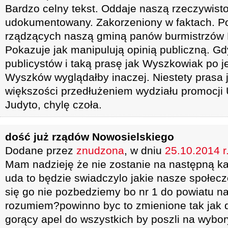
Bardzo celny tekst. Oddaje naszą rzeczywist
udokumentowany. Zakorzeniony w faktach. P
rządzących naszą gminą panów burmistrzów 
Pokazuje jak manipulują opinią publiczną. Gd
publicystów i taką prasę jak Wyszkowiak po 
Wyszków wyglądałby inaczej. Niestety prasa
większości przedłużeniem wydziału promocji 
Judyto, chylę czoła.
dość już rządów Nowosielskiego
Dodane przez
znudzona
, w dniu
25.10.2014 r
Mam nadzieję że nie zostanie na następną ka
uda to będzie swiadczylo jakie nasze społec
się go nie pozbedziemy bo nr 1 do powiatu na 
rozumiem?powinno byc to zmienione tak jak do
gorący apel do wszystkich by poszli na wybory 