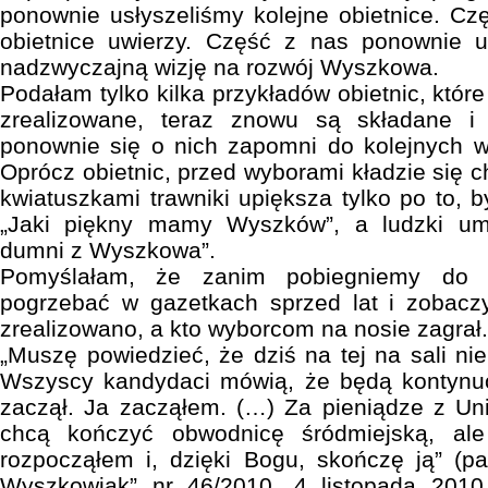
ponownie usłyszeliśmy kolejne obietnice. C
obietnice uwierzy. Część z nas ponownie 
nadzwyczajną wizję na rozwój Wyszkowa.
Podałam tylko kilka przykładów obietnic, które
zrealizowane, teraz znowu są składane i
ponownie się o nich zapomni do kolejnych
Oprócz obietnic, przed wyborami kładzie się ch
kwiatuszkami trawniki upiększa tylko po to, 
„Jaki piękny mamy Wyszków”, a ludzki um
dumni z Wyszkowa”.
Pomyślałam, że zanim pobiegniemy do u
pogrzebać w gazetkach sprzed lat i zobac
zrealizowano, a kto wyborcom na nosie zagrał.
„Muszę powiedzieć, że dziś na tej na sali ni
Wszyscy kandydaci mówią, że będą kontynuow
zaczął. Ja zacząłem. (…) Za pieniądze z Uni
chcą kończyć obwodnicę śródmiejską, ale
rozpocząłem i, dzięki Bogu, skończę ją” (p
Wyszkowiak” nr 46/2010, 4 listopada 201