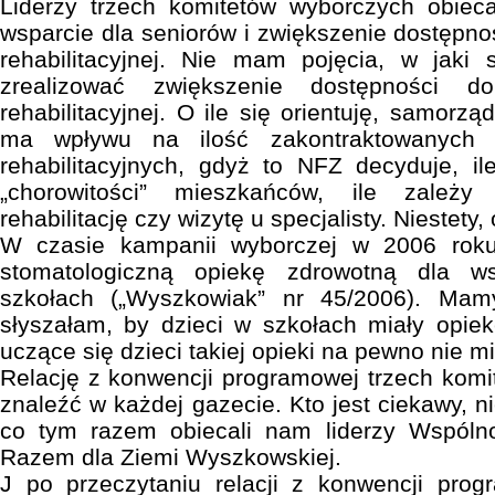
Liderzy trzech komitetów wyborczych obiec
wsparcie dla seniorów i zwiększenie dostępno
rehabilitacyjnej. Nie mam pojęcia, w jaki 
zrealizować zwiększenie dostępności d
rehabilitacyjnej. O ile się orientuję, samorz
ma wpływu na ilość zakontraktowanych 
rehabilitacyjnych, gdyż to NFZ decyduje, 
„chorowitości” mieszkańców, ile zależ
rehabilitację czy wizytę u specjalisty. Niestet
W czasie kampanii wyborczej w 2006 roku
stomatologiczną opiekę zdrowotną dla w
szkołach („Wyszkowiak” nr 45/2006). Mam
słyszałam, by dzieci w szkołach miały opie
uczące się dzieci takiej opieki na pewno nie mi
Relację z konwencji programowej trzech kom
znaleźć w każdej gazecie. Kto jest ciekawy, 
co tym razem obiecali nam liderzy Wspóln
Razem dla Ziemi Wyszkowskiej.
J po przeczytaniu relacji z konwencji pro