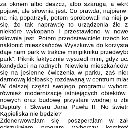
za oknem albo deszcz, albo szaruga, a wkr
pojawi, ale siłownia jest. Co prawda, najpierw
na nią popatrzyli, potem spróbowali na niej 
się, że tak naprawdę to urządzenia źle
niektóre wykopano i przestawiono w now
siłownia jest. Potem przedstawiciele trzech 
nakłonić mieszkańców Wyszkowa do korzystan
daje nam park w trakcie minipikniku przedwyb
park”. Piknik faktycznie wyszedł mini, gdyż uc
kandydaci na radnych. Niewielu mieszkańc
się na jesienne ćwiczenia w parku, zaś nie
darmową kiełbaskę rozdawaną w centrum mias
W dalszej części swojego programu wyborc
również modernizację istniejących obiektó
nowych oraz budowę przystani wodnej u zb
Deptuły i Skweru Jana Pawła II. No świetn
Kąpieliska nie będzie?
Zdenerwowałam się, poszperałam w zak
odszukałam program wyborczy komit