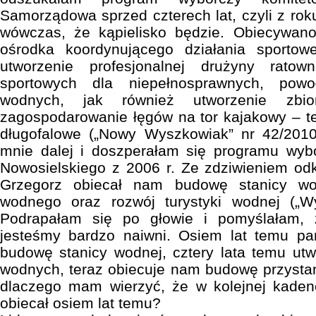
Samorządowa sprzed czterech lat, czyli z r
wówczas, że kąpielisko będzie. Obiecywano
ośrodka koordynującego działania sportow
utworzenie profesjonalnej drużyny ratow
sportowych dla niepełnosprawnych, powo
wodnych, jak również utworzenie zbior
zagospodarowanie łęgów na tor kajakowy – te
długofalowe („Nowy Wyszkowiak” nr 42/201
mnie dalej i doszperałam się programu wy
Nowosielskiego z 2006 r. Ze zdziwieniem od
Grzegorz obiecał nam budowę stanicy wod
wodnego oraz rozwój turystyki wodnej („W
Podrapałam się po głowie i pomyślałam,
jesteśmy bardzo naiwni. Osiem lat temu p
budowę stanicy wodnej, cztery lata temu ut
wodnych, teraz obiecuje nam budowę przystan
dlaczego mam wierzyć, że w kolejnej kadenc
obiecał osiem lat temu?