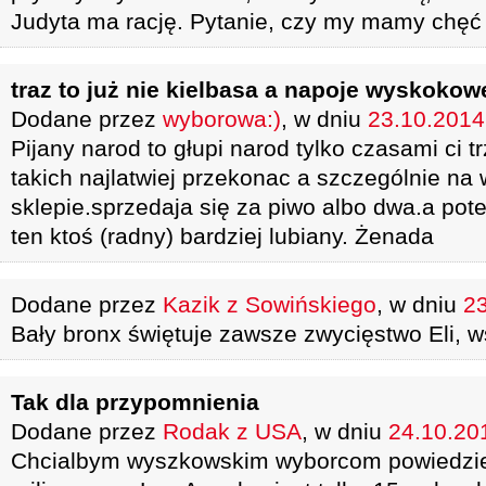
Judyta ma rację. Pytanie, czy my mamy chęć 
traz to już nie kielbasa a napoje wyskokow
Dodane przez
wyborowa:)
, w dniu
23.10.2014 
Pijany narod to głupi narod tylko czasami ci tr
takich najlatwiej przekonac a szczególnie na 
sklepie.sprzedaja się za piwo albo dwa.a pot
ten ktoś (radny) bardziej lubiany. Żenada
Dodane przez
Kazik z Sowińskiego
, w dniu
23
Bały bronx świętuje zawsze zwycięstwo Eli, 
Tak dla przypomnienia
Dodane przez
Rodak z USA
, w dniu
24.10.201
Chcialbym wyszkowskim wyborcom powiedziec