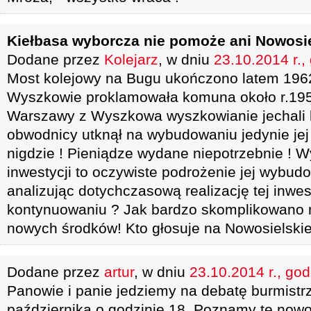
Kiełbasa wyborcza nie pomoże ani Nowosie
Dodane przez
Kolejarz
, w dniu
23.10.2014 r.,
Most kolejowy na Bugu ukończono latem 1962 
Wyszkowie proklamowała komuna około r.195
Warszawy z Wyszkowa wyszkowianie jechali 
obwodnicy utknął na wybudowaniu jedynie jej 
nigdzie ! Pieniądze wydane niepotrzebnie ! Wy
inwestycji to oczywiste podrożenie jej wybud
analizując dotychczasową realizację tej inwes
kontynuowaniu ? Jak bardzo skomplikowano 
nowych środków! Kto głosuje na Nowosielskieg
Dodane przez
artur
, w dniu
23.10.2014 r., god
Panowie i panie jedziemy na debatę burmist
października o godzinie 18. Poznamy te nowos