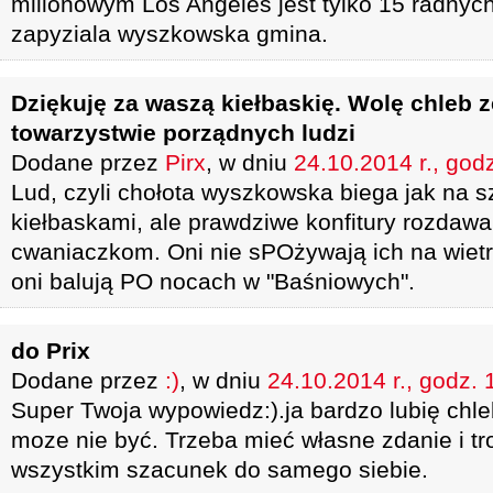
milionowym Los Angeles jest tylko 15 radnyc
zapyziala wyszkowska gmina.
Dziękuję za waszą kiełbaskię. Wolę chleb 
towarzystwie porządnych ludzi
Dodane przez
Pirx
, w dniu
24.10.2014 r., god
Lud, czyli chołota wyszkowska biega jak na s
kiełbaskami, ale prawdziwe konfitury rozdawa
cwaniaczkom. Oni nie sPOżywają ich na wietr
oni balują PO nocach w "Baśniowych".
do Prix
Dodane przez
:)
, w dniu
24.10.2014 r., godz. 
Super Twoja wypowiedz:).ja bardzo lubię chle
moze nie być. Trzeba mieć własne zdanie i t
wszystkim szacunek do samego siebie.