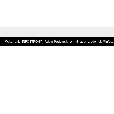
Wykonanie:
INFOSTRONY - Adam Podemski
, e-mail:
adam.podemski@infostro