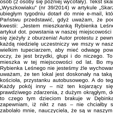
osób (2 osoby się później wycofały). Tekst ska
„Wyszkowiaku” (nr 39/2014) w artykule „Skarż
ubiegłym tygodniu dotarł do mnie e-mail, kt
Państwu przedstawić, gdyż uważam, że po
kwestii: „Jestem mieszkanką Rybienka Leśn
artykuł dot. powstania w naszej miejscowośc
się zjeżyły z oburzenia! Autor protestu z pewn
każdą niedzielę uczestniczy we mszy w nasz
wielkim tupeciarzem, aby mieć odwagę pow
oczy, że jest brzydki, głupi i do niczego. T
mieszka w tej miejscowości od lat. Bo my
Rybienka Leśnego nie jesteśmy źle wychowani
uważam, że ten lokal jest doskonały na taką 
kościoła, przystanku autobusowego. A do tego
Każdy pokój inny – niż ten kojarzący si
prawdziwego zdarzenia, z dużym okrągłym, d
to czego tym dzieciom brakuje w Dębink
zapewniam, iż nikt z nas – nie chciałby 
zabolało mnie, nauczyciela, że są w naszym