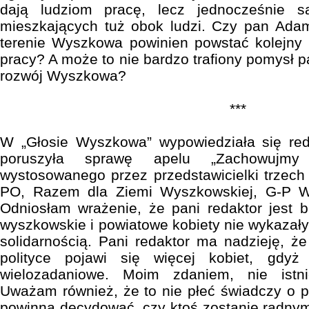
dają ludziom pracę, lecz jednocześnie s
mieszkających tuż obok ludzi. Czy pan Adam
terenie Wyszkowa powinien powstać kolejny 
pracy? A może to nie bardzo trafiony pomysł 
rozwój Wyszkowa?
***
W „Głosie Wyszkowa” wypowiedziała się red
poruszyła sprawę apelu „Zachowujmy
wystosowanego przez przedstawicielki trzec
PO, Razem dla Ziemi Wyszkowskiej, G-P 
Odniosłam wrażenie, że pani redaktor jest 
wyszkowskie i powiatowe kobiety nie wykazały
solidarnością. Pani redaktor ma nadzieję, ż
polityce pojawi się więcej kobiet, gdyż
wielozadaniowe. Moim zdaniem, nie istnie
Uważam również, że to nie płeć świadczy o pr
powinna decydować, czy ktoś zostanie radnym 