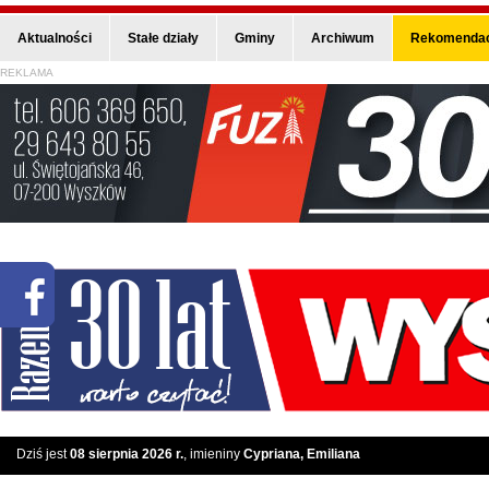
Aktualności
Stałe działy
Gminy
Archiwum
Rekomendac
REKLAMA
Dziś jest
08 sierpnia 2026 r.
, imieniny
Cypriana, Emiliana