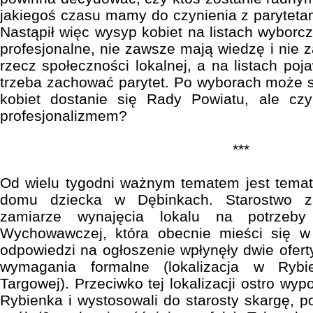
jakiegoś czasu mamy do czynienia z parytetam
Nastąpił więc wysyp kobiet na listach wyborc
profesjonalne, nie zawsze mają wiedzę i nie
rzecz społeczności lokalnej, a na listach poja
trzeba zachować parytet. Po wyborach może s
kobiet dostanie się Rady Powiatu, ale c
profesjonalizmem?
***
Od wielu tygodni ważnym tematem jest temat
domu dziecka w Dębinkach. Starostwo za
zamiarze wynajęcia lokalu na potrzeby
Wychowawczej, która obecnie mieści się 
odpowiedzi na ogłoszenie wpłynęły dwie oferty
wymagania formalne (lokalizacja w Ryb
Targowej). Przeciwko tej lokalizacji ostro wyp
Rybienka i wystosowali do starosty skargę, p