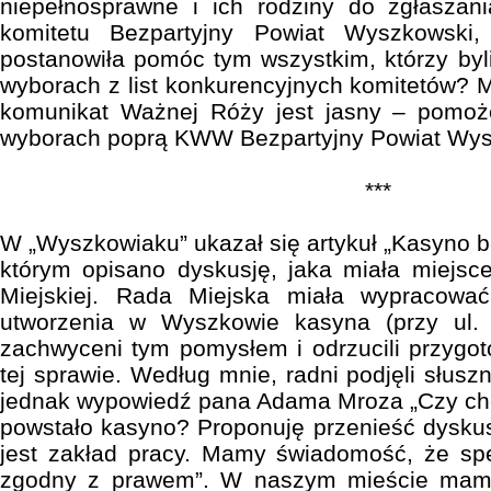
niepełnosprawne i ich rodziny do zgłaszani
komitetu Bezpartyjny Powiat Wyszkowsk
postanowiła pomóc tym wszystkim, którzy byli
wyborach z list konkurencyjnych komitetów?
komunikat Ważnej Róży jest jasny – pomoż
wyborach poprą KWW Bezpartyjny Powiat Wys
***
W „Wyszkowiaku” ukazał się artykuł „Kasyno b
którym opisano dyskusję, jaka miała miejsce
Miejskiej. Rada Miejska miała wypracowa
utworzenia w Wyszkowie kasyna (przy ul. 
zachwyceni tym pomysłem i odrzucili przygo
tej sprawie. Według mnie, radni podjęli słusz
jednak wypowiedź pana Adama Mroza „Czy c
powstało kasyno? Proponuję przenieść dyskus
jest zakład pracy. Mamy świadomość, że spe
zgodny z prawem”. W naszym mieście mamy 