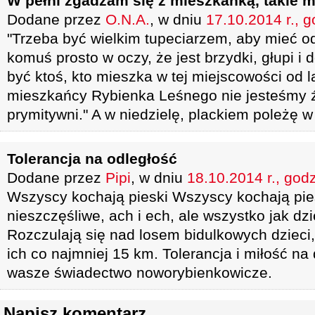
W pełni zgadzam się z mieszkanką, takie 
Dodane przez
O.N.A.
, w dniu
17.10.2014 r., g
"Trzeba być wielkim tupeciarzem, aby mieć 
komuś prosto w oczy, że jest brzydki, głupi i
być ktoś, kto mieszka w tej miejscowości od l
mieszkańcy Rybienka Leśnego nie jesteśmy ź
prymitywni." A w niedzielę, plackiem poleżę w
Tolerancja na odległość
Dodane przez
Pipi
, w dniu
18.10.2014 r., godz
Wszyscy kochają pieski Wszyscy kochają pies
nieszczęśliwe, ach i ech, ale wszystko jak dzi
Rozczulają się nad losem bidulkowych dzieci, a
ich co najmniej 15 km. Tolerancja i miłość na
wasze świadectwo noworybienkowicze.
Napisz komentarz