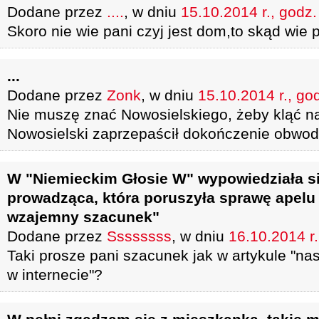
Dodane przez
....
, w dniu
15.10.2014 r., godz.
Skoro nie wie pani czyj jest dom,to skąd wie p
...
Dodane przez
Zonk
, w dniu
15.10.2014 r., go
Nie muszę znać Nowosielskiego, żeby kląć na
Nowosielski zaprzepaścił dokończenie obwodn
W "Niemieckim Głosie W" wypowiedziała si
prowadząca, która poruszyła sprawę apel
wzajemny szacunek"
Dodane przez
Ssssssss
, w dniu
16.10.2014 r.
Taki prosze pani szacunek jak w artykule "na
w internecie"?