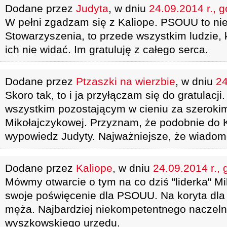
Dodane przez
Judyta
, w dniu
24.09.2014 r., 
W pełni zgadzam się z Kaliope. PSOUU to nie 
Stowarzyszenia, to przede wszystkim ludzie, 
ich nie widać. Im gratuluję z całego serca.
Dodane przez
Ptzaszki na wierzbie
, w dniu
24
Skoro tak, to i ja przyłączam się do gratulacj
wszystkim pozostającym w cieniu za szeroki
Mikołajczykowej. Przyznam, że podobnie do 
wypowiedz Judyty. Najważniejsze, że wiadomo
Dodane przez
Kaliope
, w dniu
24.09.2014 r., 
Mówmy otwarcie o tym na co dziś "liderka" M
swoje poświęcenie dla PSOUU. Na koryta dla 
męża. Najbardziej niekompetentnego naczelnik
wyszkowskiego urzędu.