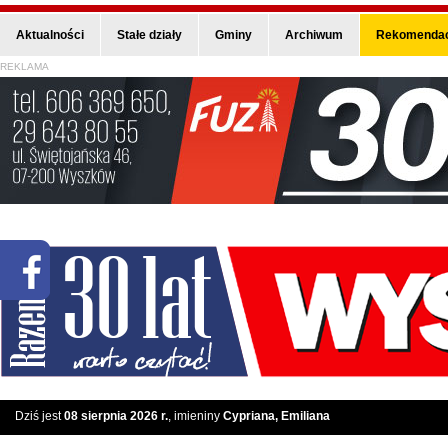
Aktualności
Stałe działy
Gminy
Archiwum
Rekomendac
REKLAMA
Dziś jest
08 sierpnia 2026 r.
, imieniny
Cypriana, Emiliana