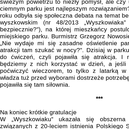
świeżym powietrzu to niezły pomysł, ale czy 
ciemnym parku jest najlepszym rozwiązaniem?
roku odbyła się społeczna debata na temat b
wyszkowskim (nr 48/2013 „Wyszkowiaka” 
bezpiecznie?”), na której mieszkańcy postulo
miejskiego parku. Burmistrz Grzegorz Nowosi
„Nie wydaje mi się zasadne oświetlenie pa
atrakcji tam szukać w nocy?”. Dzisiaj w park
do ćwiczeń, czyli pojawiła się atrakcja. 
będziemy z nich korzystać w dzień, a jeśli
poćwiczyć wieczorem, to tylko z latarką 
władza tuż przed wyborami dostrzeże potrzebę
pojawiła się tam siłownia.
***
Na koniec krótkie gratulacje
W „Wyszkowiaku” ukazała się obszerna r
związanych z 20-leciem istnienia Polskiego