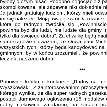
byłoby o czym pisać. Podobno negocjacje z p
skomplikowane, ale zapewne nikt dokładnie ni
Ja jednak gratuluję ludziom, którzy mieli odwa
im się należało. Moją uwagę zwróciła również
która do radnych zwróciła się „Powinniści
powinna być dla ludzi, nie ludzie dla gminy. 
tylko dla swojego dobra”. Za chwilkę będą mia
samorządowe i uważam, że słowa pani Micha
wszystkich tych, którzy będą kandydować na
gminnych, by w końcu zrozumieli, że powinni
lecz dla naszego dobra.
***
Ponownie krótko o konkursie „Radny na meda
Wyszkowiak”. Z zainteresowaniem przeczytał
którego wynika, że dla super radnych gazetk
postaci darmowego ogłoszenia (15 modułów o
radny, całkowicie za darmo, na łamach pr