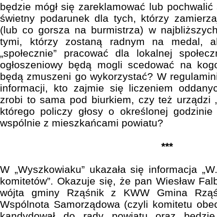
będzie mógł się zareklamować lub pochwalić 
świetny podarunek dla tych, którzy zamierz
(lub co gorsza na burmistrza) w najbliższy
tymi, którzy zostaną radnym na medal, al
„społecznie” pracować dla lokalnej społe
ogłoszeniowy będą mogli scedować na kogo
będą zmuszeni go wykorzystać? W regulamini
informacji, kto zajmie się liczeniem oddan
zrobi to sama pod biurkiem, czy też urządzi „
którego policzy głosy o określonej godzini
wspólnie z mieszkańcami powiatu?
***
W „Wyszkowiaku” ukazała się informacja „W.
komitetów”. Okazuje się, że pan Wiesław Fa
wójta gminy Rząśnik z KWW Gmina Rząśn
Wspólnota Samorządowa (czyli komitetu obec
kandydował do rady powiatu oraz będzie