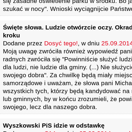
się zasadne oświetlenie parku w środku. Bo ja
szukać w nocy". Wnioski wyciągnijcie Państw
Święte słowa. Ludzie otwórzcie oczy. Okr
kroku
Dodane przez
Dosyć tego!
, w dniu
25.09.2014
Moją uwagę zwróciła również wypowiedź pani 
radnych zwróciła się "Powinniście służyć lu
dla ludzi, nie ludzie dla gminy. (...) Nie służyc
swojego dobra". Za chwilkę będą miały miejs
samorządowe i uważam, że słowa pani Michal
wszystkich tych, którzy będą kandydować na
lub gminnych, by w końcu zrozumieli, że powin
swojego, lecz dla naszego dobra.
Wyszkowski PiS idzie w odstawkę