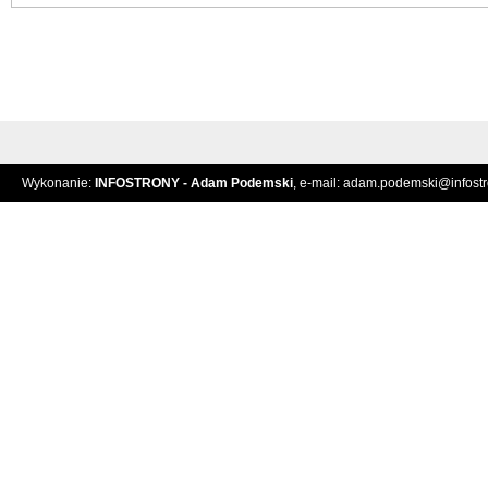
Wykonanie:
INFOSTRONY - Adam Podemski
, e-mail:
adam.podemski@infostro