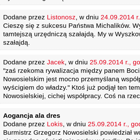
Dodane przez
Listonosz
, w dniu
24.09.2014 r.
Cieszę się z sukcesu Państwa Michalików. Wy
tamtejszą urzędniczą szałajdą. My w Wyszko
szałajdą.
Dodane przez
Jacek
, w dniu
25.09.2014 r., g
"zaś rzekoma rywalizacja między panem Boc
Nowosielskim jest mocno przemyślaną współ
wyścigiem do władzy." Ktoś już podjął ten te
Nowosielskiej, cichej współpracy. Coś na rzec
Aogancja ala dres
Dodane przez
Lokis
, w dniu
25.09.2014 r., go
Burmistrz Grzegorz Nowosielski powiedział 