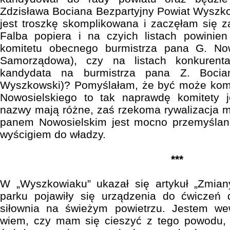
Zdzisława Bociana Bezpartyjny Powiat Wyszk
jest troszkę skomplikowana i zaczęłam się 
Falba popiera i na czyich listach powinien
komitetu obecnego burmistrza pana G. Now
Samorządowa), czy na listach konkurent
kandydata na burmistrza pana Z. Bocian
Wyszkowski)? Pomyślałam, że być może komi
Nowosielskiego to tak naprawdę komitety j
nazwy mają różne, zaś rzekoma rywalizacja 
panem Nowosielskim jest mocno przemyślan
wyścigiem do władzy.
***
W „Wyszkowiaku” ukazał się artykuł „Zmia
parku pojawiły się urządzenia do ćwiczeń d
siłownia na świeżym powietrzu. Jestem wew
wiem, czy mam się cieszyć z tego powodu, c