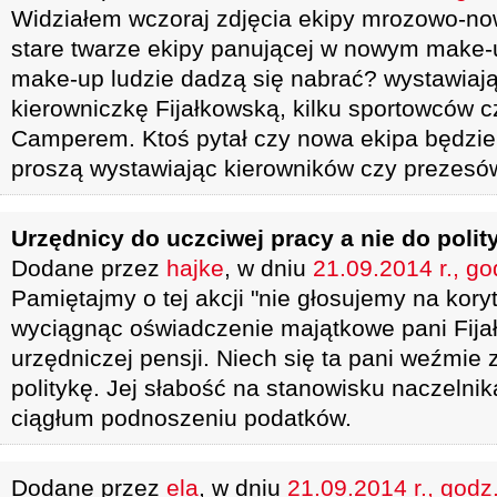
Widziałem wczoraj zdjęcia ekipy mrozowo-nowo
stare twarze ekipy panującej w nowym make-
make-up ludzie dadzą się nabrać? wystawiają
kierowniczkę Fijałkowską, kilku sportowców 
Camperem. Ktoś pytał czy nowa ekipa będzie
proszą wystawiając kierowników czy prezesó
Urzędnicy do uczciwej pracy a nie do polity
Dodane przez
hajke
, w dniu
21.09.2014 r., go
Pamiętajmy o tej akcji "nie głosujemy na kor
wyciągnąc oświadczenie majątkowe pani Fija
urzędniczej pensji. Niech się ta pani weźmie 
politykę. Jej słabość na stanowisku naczelnik
ciągłum podnoszeniu podatków.
Dodane przez
ela
, w dniu
21.09.2014 r., godz