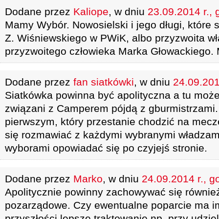
Dodane przez
Kaliope
, w dniu
23.09.2014 r., 
Mamy Wybór. Nowosielski i jego długi, które s
Z. Wiśniewskiego w PWiK, albo przyzwoita w
przyzwoitego człowieka Marka Głowackiego.
Dodane przez
fan siatkówki
, w dniu
24.09.201
Siatkówka powinna być apolityczna a tu może 
związani z Camperem pójdą z gburmistrzami. 
pierwszym, który przestanie chodzić na mecz
się rozmawiać z każdymi wybranymi władzami
wyborami opowiadać się po czyjejś stronie.
Dodane przez
Marko
, w dniu
24.09.2014 r., g
Apolitycznie powinny zachowywać się również
pozarządowe. Czy ewentualne poparcie ma i
przyszłości lepsze traktowanie np. przy udzie