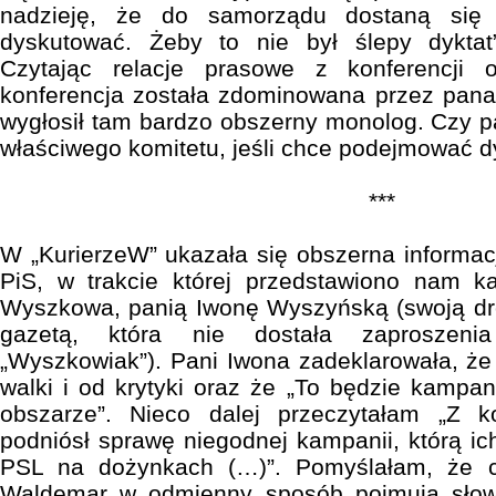
nadzieję, że do samorządu dostaną się
dyskutować. Żeby to nie był ślepy dyktat
Czytając relacje prasowe z konferencji 
konferencja została zdominowana przez pana
wygłosił tam bardzo obszerny monolog. Czy pa
właściwego komitetu, jeśli chce podejmować 
***
W „KurierzeW” ukazała się obszerna informacj
PiS, w trakcie której przedstawiono nam k
Wyszkowa, panią Iwonę Wyszyńską (swoją dro
gazetą, która nie dostała zaproszeni
„Wyszkowiak”). Pani Iwona zadeklarowała, że
walki i od krytyki oraz że „To będzie kamp
obszarze”. Nieco dalej przeczytałam „Z 
podniósł sprawę niegodnej kampanii, którą i
PSL na dożynkach (…)”. Pomyślałam, że 
Waldemar w odmienny sposób pojmują słowo