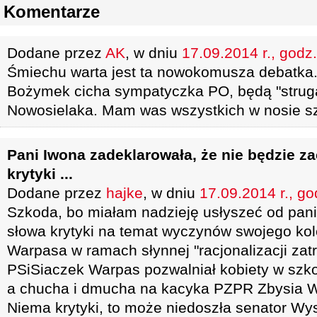
Komentarze
Dodane przez
AK
, w dniu
17.09.2014 r., godz
Śmiechu warta jest ta nowokomusza debatka.
Bożymek cicha sympatyczka PO, będą "strug
Nowosielaka. Mam was wszystkich w nosie sz
Pani Iwona zadeklarowała, że nie będzie za
krytyki ...
Dodane przez
hajke
, w dniu
17.09.2014 r., go
Szkoda, bo miałam nadzieję usłyszeć od pani 
słowa krytyki na temat wyczynów swojego kol
Warpasa w ramach słynnej "racjonalizacji zat
PSiSiaczek Warpas pozwalniał kobiety w szko
a chucha i dmucha na kacyka PZPR Zbysia 
Niema krytyki, to może niedoszła senator Wy