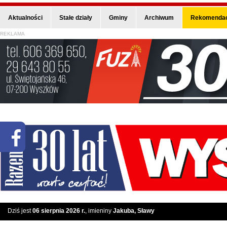
Aktualności
Stałe działy
Gminy
Archiwum
Rekomendac
REKLAMA
Dziś jest
06 sierpnia 2026 r.
, imieniny
Jakuba, Sławy