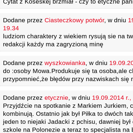
Cytat z Koseskej brzmiał - czy to etyczne pan
Dodane przez
Ciasteczkowy potwór
, w dniu
1
19.34
ludziom charaktery z wiekiem rysują sie na t
redakcji każdy ma zagryzioną minę
Dodane przez
wyszkowianka
, w dniu
19.09.20
do :osoby Mowa.Produkuje się ta osoba,ale c
przypomnieć,że błędów przy nazwiskach się n
Dodane przez
etycznie
, w dniu
19.09.2014 r.,
Przyjdźcie na spotkanie z Markiem Jurkiem, c
kombinują. Ostatnio jak był Piłka to dwóch ta
jeden to niejaki Jadacki z pchisu, dawniej by
szkole na Polonezie a teraz to specjalista n