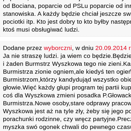
od Bociana, poparcie od PSLu poparcie od in
stanowiska. A każdy będzie chciał jeszcze swo
pociotki itp. Kto jest dobry to kto byłby nastę
ktoś musi obsługiwać ludzi.
Dodane przez
wyborczni
, w dniu
20.09.2014 r
Ja nie straszę ludzi. ja wiem co będzie.Będzie
i żaden Burmstrz Wyszkowa tego nie zieni.K
Burmistrza zionie ogniem,ale kiedyś ten ogie
Burmistrzom,którzy kandydująd wszystko obie
głowie.Więć każdy głupi program tej partii ku
coś dla Wyszkowa zmieni posadka P.Głowacki
Burmistrza.Nowe osoby,stare odprawy pracow
Wyszkowa jest aż na tyle zły, żeby się jego 
porachunki rodzinne, czy wręcz partyjne.Pre
myszka swó ogonek chwali do pewnego czas