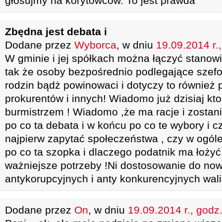
głosujmy na korytowców. To jest prawda
Zbędna jest debata i
Dodane przez
Wyborca
, w dniu
19.09.2014 r.
W gminie i jej spółkach można łączyć stanow
tak że osoby bezpośrednio podlegające szefo
rodzin bądż powinowaci i dotyczy to również
prokurentów i innych! Wiadomo już dzisiaj kt
burmistrzem ! Wiadomo ,że ma racje i zostan
po co ta debata i w końcu po co te wybory i c
najpierw zapytać społeczeństwa , czy w ogóle
po co ta szopka i dlaczego podatnik ma łożyć 
ważniejsze potrzeby !Ni dostosowanie do no
antykorupcyjnych i anty konkurencyjnych wali
Dodane przez
On
, w dniu
19.09.2014 r., godz