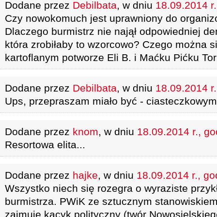
Dodane przez
Debilbata
, w dniu
18.09.2014 r.
Czy nowokomuch jest uprawniony do organiz
Dlaczego burmistrz nie najął odpowiedniej de
która zrobiłaby to wzorcowo? Czego można s
kartoflanym potworze Eli B. i Maćku Pićku Tor
Dodane przez
Debilbata
, w dniu
18.09.2014 r.
Ups, przepraszam miało być - ciasteczkowym
Dodane przez
knom
, w dniu
18.09.2014 r., go
Resortowa elita...
Dodane przez
hajke
, w dniu
18.09.2014 r., go
Wszystko niech się rozegra o wyraziste przykł
burmistrza. PWiK ze sztucznym stanowiskiem
zajmuje kacyk polityczny (twór Nowosielskie