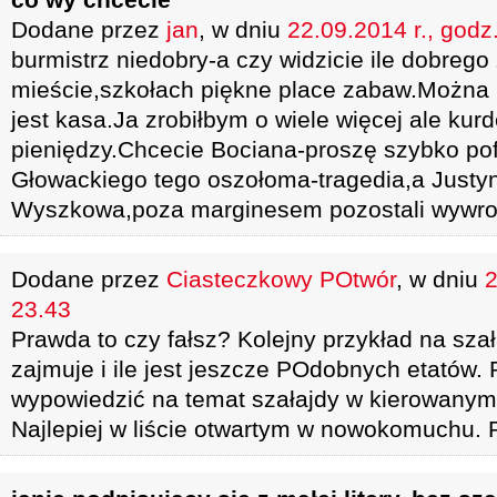
Dodane przez
jan
, w dniu
22.09.2014 r., godz
burmistrz niedobry-a czy widzicie ile dobrego 
mieście,szkołach piękne place zabaw.Można i 
jest kasa.Ja zrobiłbym o wiele więcej ale kur
pieniędzy.Chcecie Bociana-proszę szybko pof
Głowackiego tego oszołoma-tragedia,a Justyn
Wyszkowa,poza marginesem pozostali wywro
Dodane przez
Ciasteczkowy POtwór
, w dniu
2
23.43
Prawda to czy fałsz? Kolejny przykład na sza
zajmuje i ile jest jeszcze POdobnych etatów.
wypowiedzić na temat szałajdy w kierowanym 
Najlepiej w liście otwartym w nowokomuchu. P