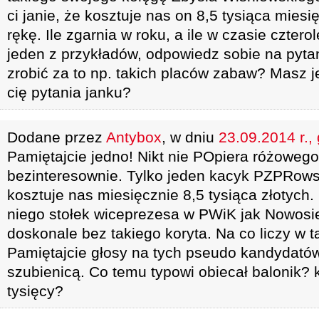
ci janie, że kosztuje nas on 8,5 tysiąca miesi
rękę. Ile zgarnia w roku, a ile w czasie czterol
jeden z przykładów, odpowiedz sobie na pyta
zrobić za to np. takich placów zabaw? Masz j
cię pytania janku?
Dodane przez
Antybox
, w dniu
23.09.2014 r.,
Pamiętajcie jedno! Nikt nie POpiera różowego
bezinteresownie. Tylko jeden kacyk PZPRows
kosztuje nas miesięcznie 8,5 tysiąca złotych. 
niego stołek wiceprezesa w PWiK jak Nowosi
doskonale bez takiego koryta. Na co liczy w 
Pamiętajcie głosy na tych pseudo kandydatów
szubienicą. Co temu typowi obiecał balonik?
tysięcy?