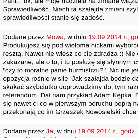
Pani... ok, ale moje nadzieja na zmiane wiązał
Sprawiedliwość. Niech ta szałajda zmieni szy
sprawiedliwości stanie się zadość.
Dodane przez
Mowa
, w dniu
19.09.2014 r., g
Produkujesz się pod wieloma nickami wyborc
resztą. Nawet nie wiesz co cię zdradza :) Nie 
zakazane, ale o to, i tu posłużę się słynnym c
"czy to moralne panie burmistrzu?". Nic nie j
opozycja rośnie w siłę. Jak szałajda będzie d
skakać szybciutko doprowadzimy do, tym ra
referendum. Dał nam przykład Adam Kępka. 
się nawet ci co w pierwszym odruchu poprą na
przekonają co im Grzeszek Nowosielski chce
Dodane przez
Ja
, w dniu
19.09.2014 r., godz.