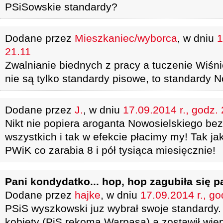
PSiSowskie standardy?
Dodane przez
Mieszkaniec/wyborca
, w dniu
1
21.11
Zwalnianie biednych z pracy a tuczenie Wiśnie
nie są tylko standardy pisowe, to standardy N
Dodane przez
J.
, w dniu
17.09.2014 r., godz.
Nikt nie popiera aroganta Nowosielskiego bez
wszystkich i tak w efekcie płacimy my! Tak j
PWiK co zarabia 8 i pół tysiąca miesięcznie!
Pani kondydatko... hop, hop zagubiła się p
Dodane przez
hajke
, w dniu
17.09.2014 r., go
PSiS wyszkowski juz wybrał swoje standardy.
kobiety (PiS rękoma Warpasa) a zostawił wiep