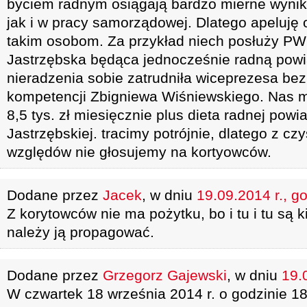
byciem radnym osiągają bardzo mierne wyni
jak i w pracy samorządowej. Dlatego apeluję 
takim osobom. Za przykład niech posłuży PW
Jastrzębska będąca jednocześnie radną pow
nieradzenia sobie zatrudniła wiceprezesa b
kompetencji Zbigniewa Wiśniewskiego. Nas m
8,5 tys. zł miesięcznie plus dieta radnej powi
Jastrzębskiej. tracimy potrójnie, dlatego z cz
względów nie głosujemy na kortyowców.
Dodane przez
Jacek
, w dniu
19.09.2014 r., g
Z korytowców nie ma pożytku, bo i tu i tu są k
należy ją propagować.
Dodane przez
Grzegorz Gajewski
, w dniu
19.
W czwartek 18 września 2014 r. o godzinie 1