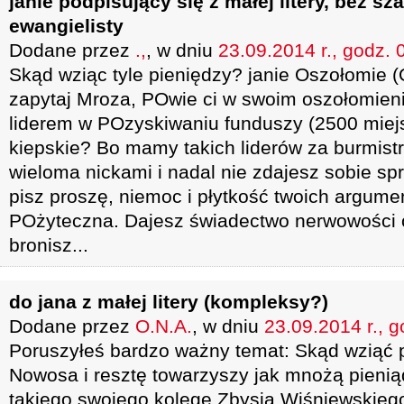
janie podpisujący się z małej litery, bez s
ewangielisty
Dodane przez
.,
, w dniu
23.09.2014 r., godz. 
Skąd wziąc tyle pieniędzy? janie Oszołomie (
zapytaj Mroza, POwie ci w swoim oszołomieni
liderem w POzyskiwaniu funduszy (2500 miejs
kiepskie? Bo mamy takich liderów za burmistr
wieloma nickami i nadal nie zdajesz sobie sp
pisz proszę, niemoc i płytkość twoich argume
POżyteczna. Dajesz świadectwo nerwowości 
bronisz...
do jana z małej litery (kompleksy?)
Dodane przez
O.N.A.
, w dniu
23.09.2014 r., g
Poruszyłeś bardzo ważny temat: Skąd wziąć 
Nowosa i resztę towarzyszy jak mnożą pieni
takiego swojego kolęgę Zbysia Wiśniewskie