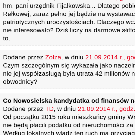
hm, pani urzędnik Fijałkowska... Dlatego pobi
Rełkowej, zaraz pełno jej będzie na wystawac
patriotycznych uroczystościach. Dlaczego wcz
nie interesowało? Dziś liczy na darmowe słitf
to.
Dodane przez
Zołza
, w dniu
21.09.2014 r., go
Czym szczególnym się wykazała jako naczeln
nie jej współzasługą była utrata 42 milionów
obwodnicy?
Co Nowosielska kandydatka od finansów na
Dodane przez
TD
, w dniu
21.09.2014 r., godz
Od początku 2015 roku mieszkańcy gminy Wrz
nie będą płacili podatku od nieruchomości za
Według lokalnych władz ten ruch ma przycią