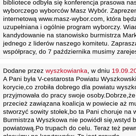
bibliotece odbyła się konferencja prasowa na
wyborczego wyborców Masz Wybór. Zaprezen
internetową www.masz-wybor.com, która będ
uzupełniana i ogólnie program wyborczy. Wia
kandydowanie na stanowisko burmistrza Mar
jednego z liderów naszego komitetu. Zaprasz
współpracy, do 7 października musimy zarejes
Dodane przez
wyszkowianka
, w dniu
19.09.20
A Pani była V-cestarosta Powiatu Wyszkowskie
korycie,co zrobiła dobrego dla powiatu wyszk
przyjmowała do pracy swoje osoby.Dobrze,że j
przecież zawiązana koalicja w powiecie aż mus
stworzyć sowity stołek,bo ta Pani choruje na 
Burmistrza Wyszkowa nie powiódł się,wstyd b
powiatową.Po trupach do celu. Teraz też pew