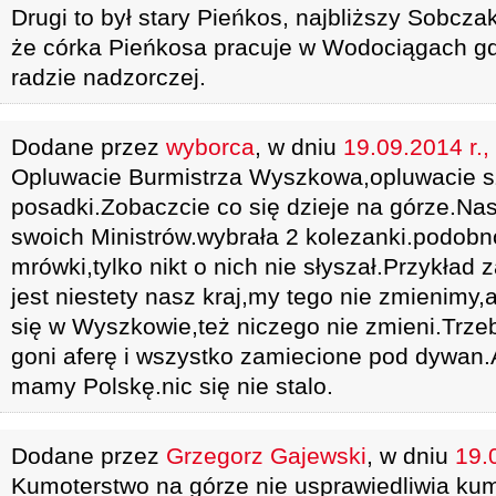
Drugi to był stary Pieńkos, najbliższy Sobcza
że córka Pieńkosa pracuje w Wodociągach gd
radzie nadzorczej.
Dodane przez
wyborca
, w dniu
19.09.2014 r.,
Opluwacie Burmistrza Wyszkowa,opluwacie sz
posadki.Zobaczcie co się dzieje na górze.Na
swoich Ministrów.wybrała 2 kolezanki.podobn
mrówki,tylko nikt o nich nie słyszał.Przykład 
jest niestety nasz kraj,my tego nie zmienimy
się w Wyszkowie,też niczego nie zmieni.Trze
goni aferę i wszystko zamiecione pod dywan.A
mamy Polskę.nic się nie stalo.
Dodane przez
Grzegorz Gajewski
, w dniu
19.
Kumoterstwo na górze nie usprawiedliwia kum