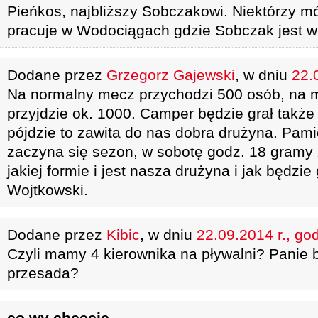
Pieńkos, najbliższy Sobczakowi. Niektórzy m
pracuje w Wodociągach gdzie Sobczak jest w 
Dodane przez
Grzegorz Gajewski
, w dniu
22.
Na normalny mecz przychodzi 500 osób, na 
przyjdzie ok. 1000. Camper będzie grał także
pójdzie to zawita do nas dobra drużyna. Pami
zaczyna się sezon, w sobotę godz. 18 gramy
jakiej formie i jest nasza drużyna i jak będzie
Wojtkowski.
Dodane przez
Kibic
, w dniu
22.09.2014 r., go
Czyli mamy 4 kierownika na pływalni? Panie b
przesada?
co wy chcecie