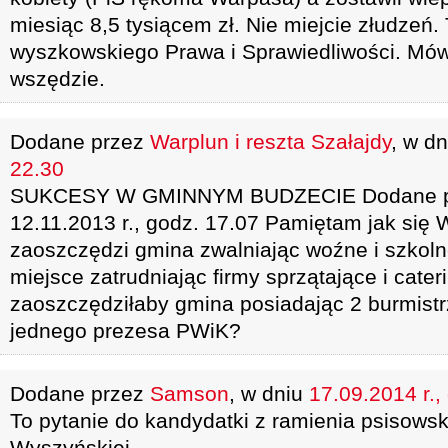
miesiąc 8,5 tysiącem zł. Nie miejcie złudzeń. 
wyszkowskiego Prawa i Sprawiedliwości. Mówc
wszędzie.
Dodane przez
Warplun i reszta Szałajdy
, w d
22.30
SUKCESY W GMINNYM BUDZECIE Dodane prz
12.11.2013 r., godz. 17.07 Pamiętam jak się W
zaoszczędzi gmina zwalniając woźne i szkolne
miejsce zatrudniając firmy sprzątające i cate
zaoszczędziłaby gmina posiadając 2 burmistrz
jednego prezesa PWiK?
Dodane przez
Samson
, w dniu
17.09.2014 r.,
To pytanie do kandydatki z ramienia psisowsk
Wyszyńskiej.