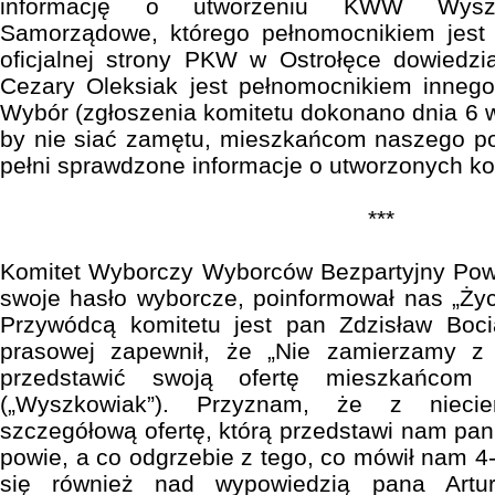
informację o utworzeniu KWW Wyszk
Samorządowe, którego pełnomocnikiem jest
oficjalnej strony PKW w Ostrołęce dowiedzi
Cezary Oleksiak jest pełnomocnikiem inne
Wybór (zgłoszenia komitetu dokonano dnia 6 
by nie siać zamętu, mieszkańcom naszego p
pełni sprawdzone informacje o utworzonych k
***
Komitet Wyborczy Wyborców Bezpartyjny Pow
swoje hasło wyborcze, poinformował nas „Życ
Przywódcą komitetu jest pan Zdzisław Bocia
prasowej zapewnił, że „Nie zamierzamy z
przedstawić swoją ofertę mieszkańcom
(„Wyszkowiak”). Przyznam, że z niecie
szczegółową ofertę, którą przedstawi nam p
powie, a co odgrzebie z tego, co mówił nam 4
się również nad wypowiedzią pana Artu