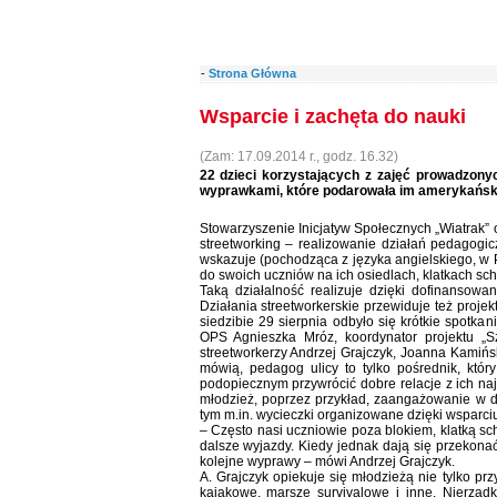
-
Strona Główna
Wsparcie i zachęta do nauki
(Zam: 17.09.2014 r., godz. 16.32)
22 dzieci korzystających z zajęć prowadzon
wyprawkami, które podarowała im amerykańska
Stowarzyszenie Inicjatyw Społecznych „Wiatrak” 
streetworking – realizowanie działań pedagogi
wskazuje (pochodząca z języka angielskiego, w P
do swoich uczniów na ich osiedlach, klatkach sc
Taką działalność realizuje dzięki dofinansowa
Działania streetworkerskie przewiduje też pro
siedzibie 29 sierpnia odbyło się krótkie spotka
OPS Agnieszka Mróz, koordynator projektu „Sz
streetworkerzy Andrzej Grajczyk, Joanna Kamińsk
mówią, pedagog ulicy to tylko pośrednik, któ
podopiecznym przywrócić dobre relacje z ich naj
młodzież, poprzez przykład, zaangażowanie w d
tym m.in. wycieczki organizowane dzięki wsparci
– Często nasi uczniowie poza blokiem, klatką sc
dalsze wyjazdy. Kiedy jednak dają się przekonać
kolejne wyprawy – mówi Andrzej Grajczyk.
A. Grajczyk opiekuje się młodzieżą nie tylko pr
kajakowe, marsze survivalowe i inne. Nierzad