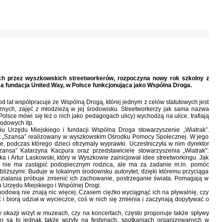
ych przez wyszkowskich streetworkerów, rozpoczyna nowy rok szkolny z
 fundacja United Way, w Polsce funkcjonująca jako Wspólna Droga.
od lat współpracuje ze Wspólną Drogą, której jednym z celów statutowych jest
cznych, zajęć z młodzieżą w jej środowisku. Streetworkerzy jak sama nazwa
olsce mówi się też o nich jako pedagogach ulicy) wychodzą na ulice, trafiają
hodowych itp.
niu Urzędu Miejskiego i fundacji Wspólna Droga stowarzyszenie „Wiatrak”.
jekt „Szansa” realizowany w wyszkowskim Ośrodku Pomocy Społecznej. W jego
nie, podczas którego dzieci otrzymały wyprawki. Uczestniczyła w nim dyrektor
ansa” Katarzyna Kacpura oraz przedstawiciele stowarzyszenia „Wiatrak”:
a i Artur Laskowski, który w Wyszkowie zainicjował idee streetworkingu. Jak
ry nie ma zastąpić podopiecznym rodzica, ale ma za zadanie m.in. pomóc
bliższymi. Buduje w lokalnym środowisku autorytet, dzięki któremu przyciąga
ziałania próbuje zmienić ich zachowanie, postrzeganie świata. Pomagają w
u Urzędu Miejskiego i Wspólnej Drogi.
hodową nie znają nic więcej. Czasem ciężko wyciągnąć ich na pływalnię, czy
 i biorą udział w wycieczce, coś w nich się zmienia i zaczynają dopytywać o
zy okazji wizyt w muzeach, czy na koncertach, często proponuje także spływy
ko są to jednak także wizyty na festynach, spotkaniach organizowanych w