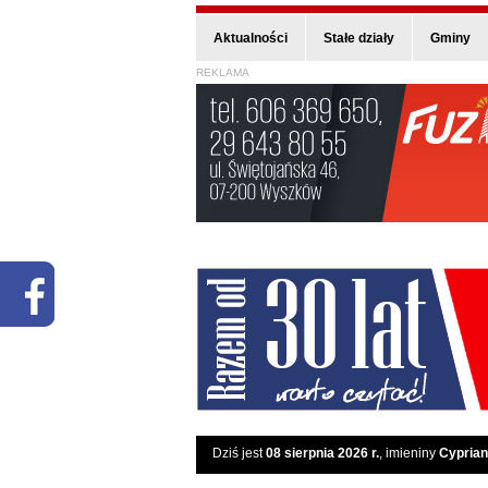
Aktualności
Stałe działy
Gminy
REKLAMA
Dziś jest
08 sierpnia 2026 r.
, imieniny
Cyprian