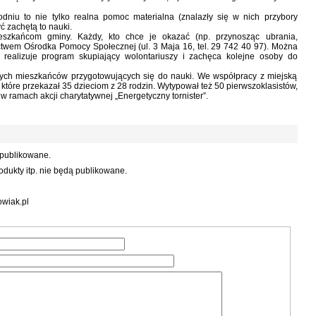
odniu to nie tylko realna pomoc materialna (znalazły się w nich przybory
yć zachętą to nauki.
ieszkańcom gminy. Każdy, kto chce je okazać (np. przynosząc ubrania,
twem Ośrodka Pomocy Społecznej (ul. 3 Maja 16, tel. 29 742 40 97). Można
ealizuje program skupiający wolontariuszy i zachęca kolejne osoby do
dych mieszkańców przygotowujących się do nauki. We współpracy z miejską
 które przekazał 35 dzieciom z 28 rodzin. Wytypował też 50 pierwszoklasistów,
 ramach akcji charytatywnej „Energetyczny tornister”.
 publikowane.
dukty itp. nie będą publikowane.
wiak.pl