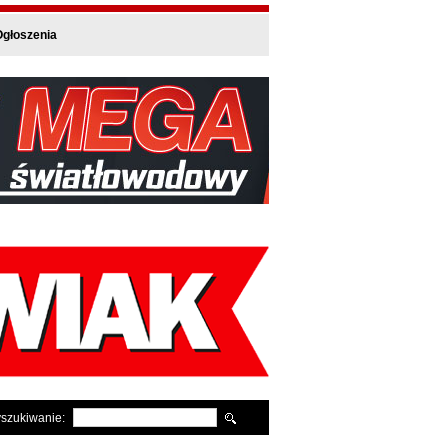
głoszenia
szukiwanie: