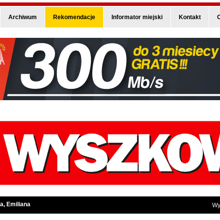
Archiwum
Rekomendacje
Informator miejski
Kontakt
O
a, Emiliana
Wy