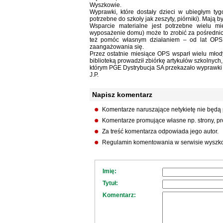
Wyszkowie.
Wyprawki, które dostały dzieci w ubiegłym tyg
potrzebne do szkoły jak zeszyty, piórniki). Mają b
Wsparcie materialne jest potrzebne wielu m
wyposażenie domu) może to zrobić za pośrednic
też pomóc własnym działaniem – od lat OPS r
zaangażowania się.
Przez ostatnie miesiące OPS wsparł wielu mło
biblioteką prowadził zbiórkę artykułów szkolnych,
którym PGE Dystrybucja SA przekazało wyprawki w
J.P.
Napisz komentarz
Komentarze naruszające netykietę nie będą
Komentarze promujące własne np. strony, pro
Za treść komentarza odpowiada jego autor.
Regulamin komentowania w serwisie wyszko
Imię:
Tytuł:
Komentarz: