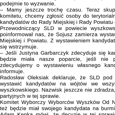
podejmie to wyzwanie.
– Mamy jeszcze trochę czasu. Teraz skupil
komitetu, chcemy zgłosić osoby do terytorial
kandydatów do Rady Miejskiej i Rady Powiatu
Przewodniczący SLD w powiecie wyszkows
poinformował nas, że Sojusz zamierza wyst
Miejskiej i Powiatu. Z wystawieniem kandydat
się wstrzymuje.
– Jeśli Justyna Garbarczyk zdecyduje się k
będzie miała nasze poparcie, jeśli nie p
zdecydujemy o wystawieniu własnego kan
informuje.
Radosław Oleksiak deklaruje, że SLD pod
wystawić kandydatów na wójtów we wszys
wyszkowskiego. Nazwisk jeszcze nie zdradza
partyjnych w tej sprawie.
Komitet Wyborczy Wyborców Wyszków Od N
też będzie miał swojego kandydata na burmi
Adam Kępka mówi, że decyzje w tej sprawie