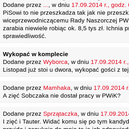
Dodane przez
...
, w dniu
17.09.2014 r., godz.
PiSowi to nie przeszkadza tak jak nie przesz
wiceprzewodniczącemu Rady Naszorczej PWi
zarabia niewiele robiąc ok. 8,5 tys zł. Ichnia 
sprawiedliwość.
Wykopać w komplecie
Dodane przez
Wyborca
, w dniu
17.09.2014 r.
Listopad już stoi u dwora, wykopać gości z tej 
Dodane przez
Mamhaka
, w dniu
17.09.2014 r
A zięć Sobczaka nie dostał pracy w PWiK?
Dodane przez
Sprzątaczka
, w dniu
17.09.2014
I zięć i Tauter. Widać komu się po tym kandy