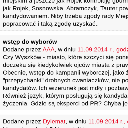
miejskim a jeszcze jak Rojek kontroluję gburm
jak Rojek, Sosnowska, Abramczyk, Tauter pow
kandydowaniem. Niby trzeba zgody rady Miej
popracować i taką zgodę uzyskać..
wstęp do wyborów
Dodane przez
AAA
, w dniu
11.09.2014 r., god
Czy Wyszków - miasto, które szczyci się ponad
doczeka się kiedykolwiek ojców miasta z pr
Obecnie, wstęp do kampanii wyborczej, jako
"przepychanki" drobnych cwaniaczków, nie po
kandydatów. Ich wizerunek jest mdły i pozba
Również język, którym posługują się kandyda
życzenia. Gdzie są eksperci od PR? Chyba je
Dodane przez
Dylemat
, w dniu
11.09.2014 r.,