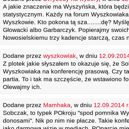
A jakie znaczenie ma Wyszyńska, która będzi
statystycznym. Każdy na forum Wyszkowiaka w
Wyszkowie. Kto pokona tą sza........dę? Myś
Głowacki albo Garbarczyk. Popierajmy swoic
Nowosielskiemu trzy kadencje starczą, czas 
Dodane przez
wyszkowiak
, w dniu
12.09.2014
Z plotek jakie słyszałem to okazuje się, że So
Wyszkowiaka na konferencję prasową. Czy ta
partia. To i tak ma szczęście, że wstawiono fo
Olewajmy ich.
Dodane przez
Mamhaka
, w dniu
12.09.2014 r
Sobczak, to typek POkroju "spod pomnika Wyk
donosami". Nik po nim nie płacze. Takie konfe
jako darmową wizję w mediach. POparcie mi