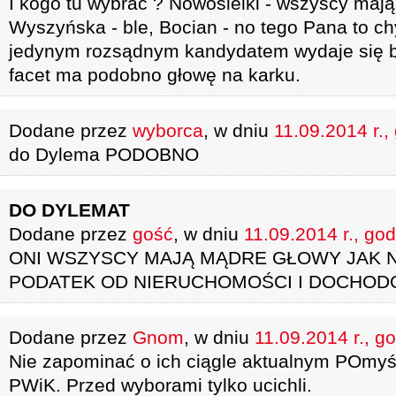
I kogo tu wybrać ? Nowosielki - wszyscy mają
Wyszyńska - ble, Bocian - no tego Pana to chy
jedynym rozsądnym kandydatem wydaje się 
facet ma podobno głowę na karku.
Dodane przez
wyborca
, w dniu
11.09.2014 r.,
do Dylema PODOBNO
DO DYLEMAT
Dodane przez
gość
, w dniu
11.09.2014 r., go
ONI WSZYSCY MAJĄ MĄDRE GŁOWY JAK 
PODATEK OD NIERUCHOMOŚCI I DOCHO
Dodane przez
Gnom
, w dniu
11.09.2014 r., g
Nie zapominać o ich ciągle aktualnym POmyś
PWiK. Przed wyborami tylko ucichli.