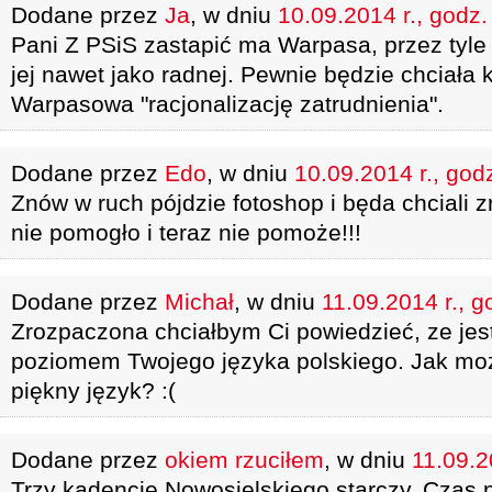
Dodane przez
Ja
, w dniu
10.09.2014 r., godz.
Pani Z PSiS zastapić ma Warpasa, przez tyle l
jej nawet jako radnej. Pewnie będzie chciała
Warpasowa "racjonalizację zatrudnienia".
Dodane przez
Edo
, w dniu
10.09.2014 r., god
Znów w ruch pójdzie fotoshop i będa chciali z
nie pomogło i teraz nie pomoże!!!
Dodane przez
Michał
, w dniu
11.09.2014 r., g
Zrozpaczona chciałbym Ci powiedzieć, ze je
poziomem Twojego języka polskiego. Jak moż
piękny język? :(
Dodane przez
okiem rzuciłem
, w dniu
11.09.2
Trzy kadencje Nowosielskiego starczy. Czas 