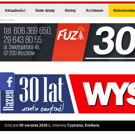
Aktualności
Stałe działy
Gminy
Archiwum
Rekomendac
REKLAMA
Dziś jest
08 sierpnia 2026 r.
, imieniny
Cypriana, Emiliana