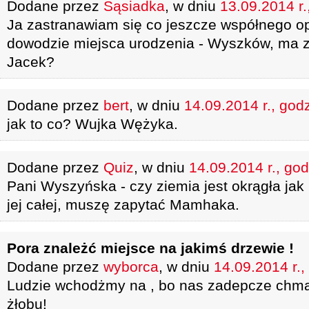
Dodane przez
Sąsiadka
, w dniu
13.09.2014 r.
Ja zastranawiam się co jeszcze współnego o
dowodzie miejsca urodzenia - Wyszków, ma 
Jacek?
Dodane przez
bert
, w dniu
14.09.2014 r., god
jak to co? Wujka Wężyka.
Dodane przez
Quiz
, w dniu
14.09.2014 r., god
Pani Wyszyńska - czy ziemia jest okrągła jak 
jej całej, muszę zapytać Mamhaka.
Pora znależć miejsce na jakimś drzewie !
Dodane przez
wyborca
, w dniu
14.09.2014 r.,
Ludzie wchodżmy na , bo nas zadepcze chma
żłobu!