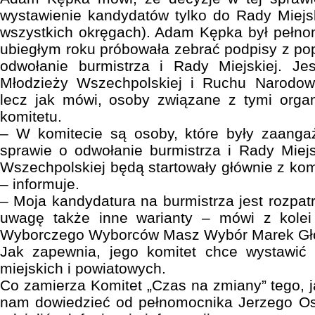
wystawienie kandydatów tylko do Rady Miejs
wszystkich okręgach). Adam Kępka był pełno
ubiegłym roku próbowała zebrać podpisy z po
odwołanie burmistrza i Rady Miejskiej. J
Młodzieży Wszechpolskiej i Ruchu Narodo
lecz jak mówi, osoby związane z tymi organ
komitetu.
– W komitecie są osoby, które były zaang
sprawie o odwołanie burmistrza i Rady Miej
Wszechpolskiej będą startowały głównie z ko
– informuje.
– Moja kandydatura na burmistrza jest rozpat
uwagę także inne warianty – mówi z kolei 
Wyborczego Wyborców Masz Wybór Marek Gł
Jak zapewnia, jego komitet chce wystawić
miejskich i powiatowych.
Co zamierza Komitet „Czas na zmiany” tego, ja
nam dowiedzieć od pełnomocnika Jerzego Osęk