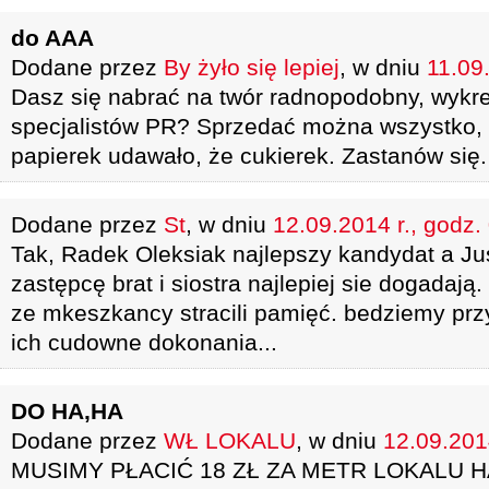
do AAA
Dodane przez
By żyło się lepiej
, w dniu
11.09
Dasz się nabrać na twór radnopodobny, wykr
specjalistów PR? Sprzedać można wszystko,
papierek udawało, że cukierek. Zastanów się.
Dodane przez
St
, w dniu
12.09.2014 r., godz.
Tak, Radek Oleksiak najlepszy kandydat a J
zastępcę brat i siostra najlepiej sie dogadają.
ze mkeszkancy stracili pamięć. bedziemy pr
ich cudowne dokonania...
DO HA,HA
Dodane przez
WŁ LOKALU
, w dniu
12.09.2014
MUSIMY PŁACIĆ 18 ZŁ ZA METR LOKALU