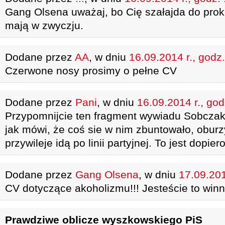
Gang Olsena uważaj, bo Cię szałajda do proku
mają w zwyczju.
Dodane przez
AA
, w dniu
16.09.2014 r., godz
Czerwone nosy prosimy o pełne CV
Dodane przez
Pani
, w dniu
16.09.2014 r., god
Przypomnijcie ten fragment wywiadu Sobczaka
jak mówi, że coś sie w nim zbuntowało, oburzy
przywileje idą po linii partyjnej. To jest dopier
Dodane przez
Gang Olsena
, w dniu
17.09.201
CV dotyczące akoholizmu!!! Jesteście to win
Prawdziwe oblicze wyszkowskiego PiS