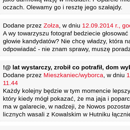
oczach. Olewamy go i resztę jego szałajdy.
Dodane przez
Zołza
, w dniu
12.09.2014 r., go
A wy towarzyszu fotograf bedziecie głosować n
głowie kandydatów? Nie chcę władzy, która n
odpowiadać - nie znam sprawy, muszę porad
!@ lat wystarczy, zrobił co potrafił, dom wy
Dodane przez
Mieszkaniec/wyborca
, w dniu
1
11.44
Każdy kolejny będzie w tym momencie lepszy
który kiedy mógł pokazać, że ma jaja i poparci
ma w galarecie, w nadzeji, że Nowos pozostaw
licznych wasali z Kowalskim w Hutniku łączni