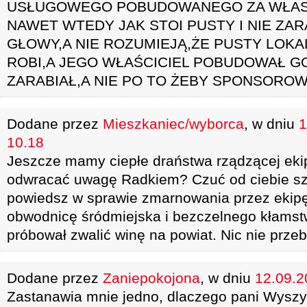
USŁUGOWEGO POBUDOWANEGO ZA WŁASN
NAWET WTEDY JAK STOI PUSTY I NIE ZAR
GŁOWY,A NIE ROZUMIEJĄ,ŻE PUSTY LOKAL
ROBI,A JEGO WŁAŚCICIEL POBUDOWAŁ GO
ZARABIAŁ,A NIE PO TO ŻEBY SPONSOROW
Dodane przez
Mieszkaniec/wyborca
, w dniu
1
10.18
Jeszcze mamy ciepłe draństwa rządzącej ekip
odwracać uwagę Radkiem? Czuć od ciebie sza
powiedsz w sprawie zmarnowania przez ekipę
obwodnicę śródmiejska i bezczelnego kłamstw
próbował zwalić winę na powiat. Nic nie przebi
Dodane przez
Zaniepokojona
, w dniu
12.09.2
Zastanawia mnie jedno, dlaczego pani Wysz