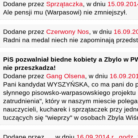
Dodane przez
Sprzątaczka
, w dniu
15.09.2014
Ale pensji mu (Warpasowi) nie zmniejszył.
Dodane przez
Czerwony Nos
, w dniu
16.09.20
Radni na medal niech nie zapominają przedst
PiS pozwalniał biedne kobiety a Zbylo w PW
nie przeszkadza!
Dodane przez
Gang Olsena
, w dniu
16.09.201
Pani kandydat WYSZYŃSKA, co ma pani do p
słynnego pisowsko-warpasowskiego projektu pt
zatrudnienia", który w naszym miescie polega
nauczycieli, kucharek i sprzątaczek przy je
tuczących się "wieprzy" w osobach Zbyla Wiś
Dodane przez
...
, w dniu
16.09.2014 r., godz.