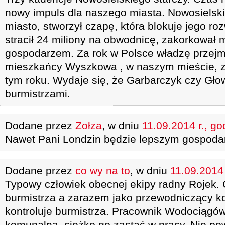
nowy impuls dla naszego miasta. Nowosielski 
miasto, stworzył czapę, która blokuje jego roz
stracił 24 miliony na obwodnicę, zakorkował 
gospodarzem. Za rok w Polsce władzę przejmi
mieszkańcy Wyszkowa , w naszym mieście, z
tym roku. Wydaje się, że Garbarczyk czy Gło
burmistrzami.
Dodane przez
Zołza
, w dniu
11.09.2014 r., go
Nawet Pani Londzin będzie lepszym gospoda
Dodane przez
co wy na to
, w dniu
11.09.2014 
Typowy człowiek obecnej ekipy radny Rojek.
burmistrza a zarazem jako przewodniczący ko
kontroluje burmistrza. Pracownik Wodociągów 
komunalna. ciężko go zastać w pracy. Nie po