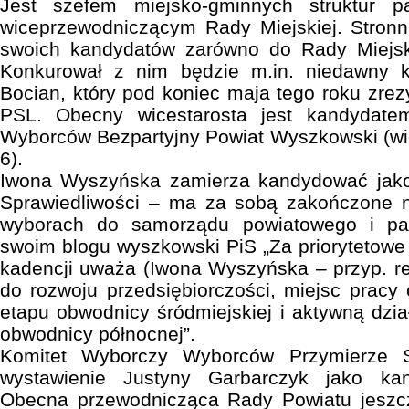
Jest szefem miejsko-gminnych struktur p
wiceprzewodniczącym Rady Miejskiej. Stronn
swoich kandydatów zarówno do Rady Miejski
Konkurował z nim będzie m.in. niedawny k
Bocian, który pod koniec maja tego roku zre
PSL. Obecny wicestarosta jest kandydat
Wyborców Bezpartyjny Powiat Wyszkowski (więc
6).
Iwona Wyszyńska zamierza kandydować jako
Sprawiedliwości – ma za sobą zakończone 
wyborach do samorządu powiatowego i pa
swoim blogu wyszkowski PiS „Za priorytetow
kadencji uważa (Iwona Wyszyńska – przyp. r
do rozwoju przedsiębiorczości, miejsc pracy 
etapu obwodnicy śródmiejskiej i aktywną dzi
obwodnicy północnej”.
Komitet Wyborczy Wyborców Przymierze S
wystawienie Justyny Garbarczyk jako kan
Obecna przewodnicząca Rady Powiatu jeszc