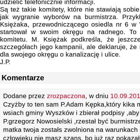
udzielić telefonicznie informacji.
Są też takie komitety, które nie stawiają sobi
jak wygranie wyborów na burmistrza. Przyk
Księżaka, przewodniczącego osiedla nr 6 w 
startował w swoim okręgu na radnego. To 
komitetu. M. Księżak podkreśla, że jeszc
szczegółach jego kampanii, ale deklaruje, że
dla swojego okręgu o kanalizację i ulice.
J.P.
Komentarze
Dodane przez
zrozpaczona
, w dniu
10.09.201
Czyżby to ten sam P.Adam Kępka,który kika m
wsiach gminy Wyszków i zbierał podpisy ,a
P.grzegorz Nowosielski ,rzestał być burmistrz
matka twoja zostałs zwolniona na warunkach
człowieku nie masz szans, bo już raz pokazałe