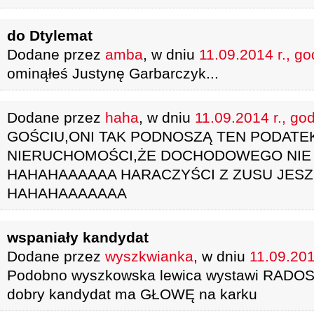
do Dtylemat
Dodane przez
amba
, w dniu
11.09.2014 r., go
ominąłeś Justynę Garbarczyk...
Dodane przez
haha
, w dniu
11.09.2014 r., go
GOŚCIU,ONI TAK PODNOSZĄ TEN PODATE
NIERUCHOMOŚCI,ŻE DOCHODOWEGO NIE 
HAHAHAAAAAA HARACZYŚCI Z ZUSU JES
HAHAHAAAAAAA
wspaniały kandydat
Dodane przez
wyszkwianka
, w dniu
11.09.201
Podobno wyszkowska lewica wystawi RADO
dobry kandydat ma GŁOWĘ na karku