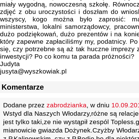
miały wygodną, nowoczesną szkołę. Równocze
zdjęć z obu uroczystości i doszłam do wniosk
wszyscy, kogo można było zaprosić: mar
ministerstwa, lokalni samorządowcy, pracowni
dużo podziękowań, dużo prezentów i na konie
który zapewne zapłaciliśmy my, podatnicy. Po
się, czy potrzebne są aż tak huczne imprezy 
inwestycji? Po co komu ta parada próżności?
Judyta
jusyta@wyszkowiak.pl
Komentarze
Dodane przez
zabrodzianka
, w dniu
10.09.201
Wstyd dla Naszych Włodarzy,różne są relacje 
jest tylko taki,ze nie wystąpił zespól Topless
mianowicie gwiazda Dożynek.Czyżby Włodarzo
z P.Kalinowskim, czy z P.Bodio,bo dla niektórz