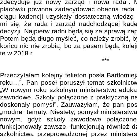
zdecyduje już nowy zarząd i nowa rada”. 
placówki powinna zadecydować obecna rada i
ciągu kadencji uzyskały dostateczną wiedzę
mi się, że rada i zarząd nadchodzącej kad
decyzji. Najpierw radni będą się ze sprawą za
Potem będą długo myśleć, co należy zrobić, 
końcu nic nie zrobią, bo za pasem będą kol
te w 2018 r.
***
Przeczytałam kolejny felieton posła Bartłomiej
ręku…”. Pan poseł poruszył temat szkolnict
„W nowym roku szkolnym ministerstwo edukac
zawodowe. Szkoły połączone z praktyczną 
doskonały pomysł”. Zauważyłam, że pan po
„modne” tematy. Niestety, pomysł ministerstwa
nowym, gdyż szkoły zawodowe połączone
funkcjonowały zawsze, funkcjonują również dz
szkolnictwa przeprowadzonej przez minister