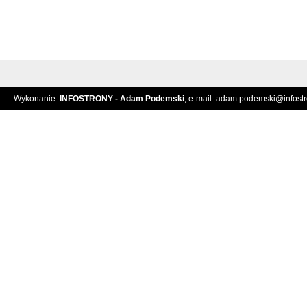
Wykonanie:
INFOSTRONY - Adam Podemski
, e-mail:
adam.podemski@infostro