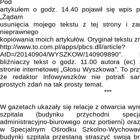
Pod
artykułem o godz. 14.40 pojawił się wpis p
„Żądam
usunięcia mojego tekstu z tej strony i za
nieprawnego
kopiowania moich artykułów. Oryginał tekstu zn
http://www.to.com.pl/apps/pbcs.dll/article?
AID=/20140904/WYSZKOW/140909890”. 
bliźniaczy tekst o godz. 11.00 autora (ec)
stronie internetowej „Głosu Wyszkowa”. To prz
że redaktor Infowywszków nie potrafi sam
prostych zdań na tak prosty temat.
***
W gazetach ukazały się relacje z otwarcia 
szpitala (budynku przychodni specja
administracyjno-biurowego oraz portierni) or
w Specjalnym Ośrodku Szkolno-Wychowaw
budynki szpitala przestaną straszyć swoją br