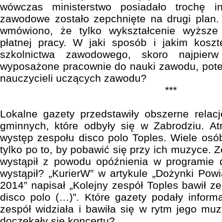
wówczas ministerstwo posiadało trochę i
zawodowe zostało zepchnięte na drugi plan.
wmówiono, że tylko wykształcenie wyższe
płatnej pracy. W jaki sposób i jakim koszt
szkolnictwa zawodowego, skoro najpierw
wyposażone pracownie do nauki zawodu, pote
nauczycieli uczących zawodu?
***
Lokalne gazety przedstawiły obszerne relac
gminnych, które odbyły się w Zabrodziu. At
występ zespołu disco polo Toples. Wiele osó
tylko po to, by pobawić się przy ich muzyce. Z
wystąpił z powodu opóźnienia w programie
wystąpił? „KurierW” w artykule „Dożynki Po
2014” napisał „Kolejny zespół Toples bawił z
disco polo (…)”. Które gazety podały informa
zespół widziała i bawiła się w rytm jego muzy
doczekały się koncertu?