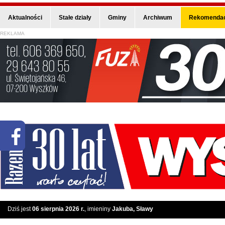
Aktualności
Stałe działy
Gminy
Archiwum
Rekomendac
REKLAMA
Dziś jest
06 sierpnia 2026 r.
, imieniny
Jakuba, Sławy