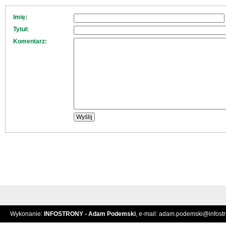
Imię:
Tytuł:
Komentarz:
Wykonanie:
INFOSTRONY - Adam Podemski
, e-mail:
adam.podemski@infostro