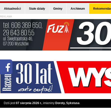
Aktualności
Stałe działy
Gminy
Archiwum
Rekomendac
REKLAMA
Dziś jest
07 sierpnia 2026 r.
, imieniny
Doroty, Sykstusa