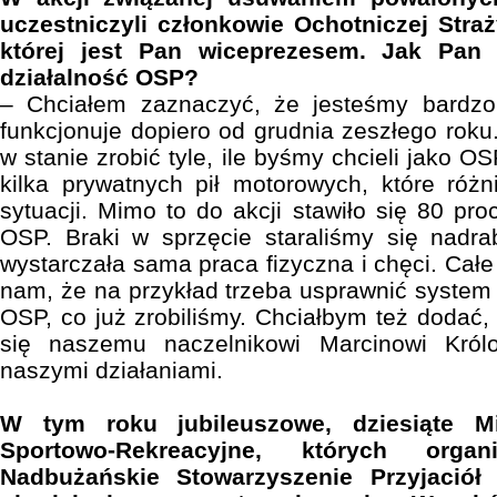
uczestniczyli członkowie Ochotniczej Stra
której jest Pan wiceprezesem. Jak Pan
działalność OSP?
– Chciałem zaznaczyć, że jesteśmy bardzo
funkcjonuje dopiero od grudnia zeszłego roku
w stanie zrobić tyle, ile byśmy chcieli jako O
kilka prywatnych pił motorowych, które różni
sytuacji. Mimo to do akcji stawiło się 80 pr
OSP. Braki w sprzęcie staraliśmy się nadra
wystarczała sama praca fizyczna i chęci. Cał
nam, że na przykład trzeba usprawnić syste
OSP, co już zrobiliśmy. Chciałbym też dodać,
się naszemu naczelnikowi Marcinowi Królo
naszymi działaniami.
W tym roku jubileuszowe, dziesiąte Mi
Sportowo-Rekreacyjne, których organ
Nadbużańskie Stowarzyszenie Przyjaciół