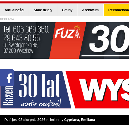
Aktualności
Stałe działy
Gminy
Archiwum
Rekomendac
REKLAMA
Dziś jest
08 sierpnia 2026 r.
, imieniny
Cypriana, Emiliana