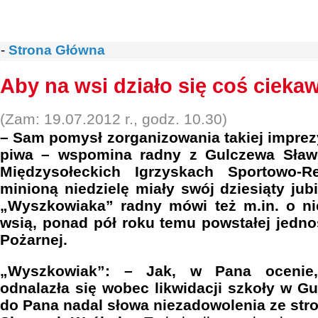
-
Strona Główna
Aby na wsi działo się coś cieka
(Zam: 19.07.2012 r., godz. 10.30)
– Sam pomysł zorganizowania takiej imprezy
piwa – wspomina radny z Gulczewa Sław
Międzysołeckich Igrzyskach Sportowo-R
minioną niedzielę miały swój dziesiąty jub
„Wyszkowiaka” radny mówi też m.in. o n
wsią, ponad pół roku temu powstałej jedno
Pożarnej.
„Wyszkowiak”: – Jak, w Pana ocenie,
odnalazła się wobec likwidacji szkoły w 
do Pana nadal słowa niezadowolenia ze str