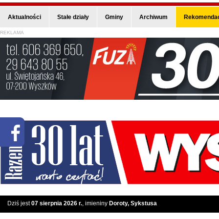
Aktualności
Stałe działy
Gminy
Archiwum
Rekomendac
REKLAMA
Dziś jest
07 sierpnia 2026 r.
, imieniny
Doroty, Sykstusa