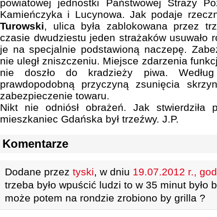
powiatowej jednostki Państwowej Straży Po
Kamieńczyka i Lucynowa. Jak podaje rzec
Turowski
, ulica była zablokowana przez tr
czasie dwudziestu jeden strażaków usuwało r
je na specjalnie podstawioną naczepę. Zabezp
nie uległ zniszczeniu. Miejsce zdarzenia funkc
nie doszło do kradzieży piwa. Według 
prawdopodobną przyczyną zsunięcia skrzyn
zabezpieczenie towaru.
Nikt nie odniósł obrażeń. Jak stwierdziła po
mieszkaniec Gdańska był trzeźwy. J.P.
Komentarze
Dodane przez
tyski
, w dniu
19.07.2012 r., god
trzeba było wpuścić ludzi to w 35 minut było b
może potem na rondzie zrobiono by grilla ?