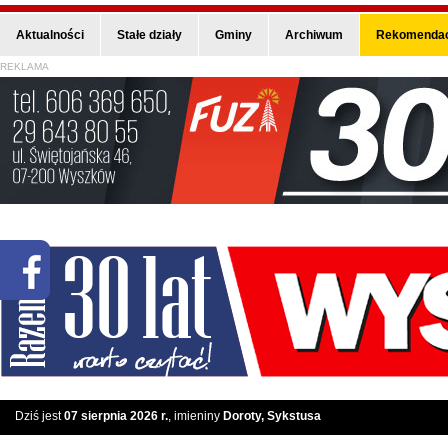
Aktualności
Stałe działy
Gminy
Archiwum
Rekomendac
REKLAMA
Dziś jest
07 sierpnia 2026 r.
, imieniny
Doroty, Sykstusa