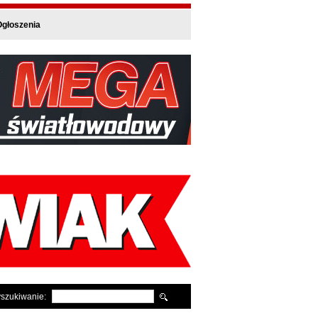
głoszenia
szukiwanie: