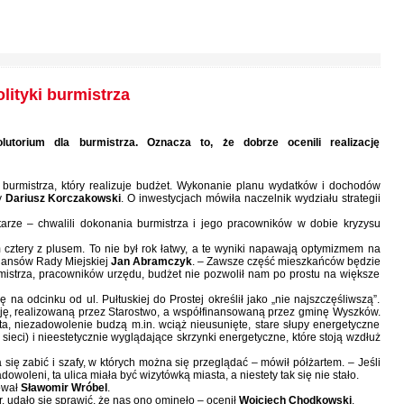
lityki burmistrza
utorium dla burmistrza. Oznacza to, że dobrze ocenili realizację
ń burmistrza, który realizuje budżet. Wykonanie planu wydatków i dochodów
y
Dariusz Korczakowski
. O inwestycjach mówiła naczelnik wydziału strategii
arze – chwalili dokonania burmistrza i jego pracowników w dobie kryzysu
ztery z plusem. To nie był rok łatwy, a te wyniki napawają optymizmem na
inansów Rady Miejskiej
Jan Abramczyk
. – Zawsze część mieszkańców będzie
rmistrza, pracowników urzędu, budżet nie pozwolił nam po prostu na większe
 na odcinku od ul. Pułtuskiej do Prostej określił jako „nie najszczęśliwszą”.
ycję, realizowaną przez Starostwo, a współfinansowaną przez gminę Wyszków.
ta, niezadowolenie budzą m.in. wciąż nieusunięte, stare słupy energetyczne
sieci) i nieestetycznie wyglądające skrzynki energetyczne, które stoją wzdłuż
 się zabić i szafy, w których można się przeglądać – mówił półżartem. – Jeśli
owoleni, ta ulica miała być wizytówką miasta, a niestety tak się nie stało.
ował
Sławomir Wróbel
.
 r. udało się sprawić, że nas ono ominęło – ocenił
Wojciech Chodkowski
.