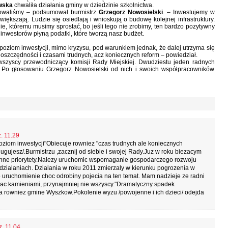
owska
chwaliła działania gminy w dziedzinie szkolnictwa.
stowaliśmy – podsumował burmistrz
Grzegorz Nowosielski
. – Inwestujemy w
 zwiększają. Ludzie się osiedlają i wnioskują o budowę kolejnej infrastruktury.
ie, któremu musimy sprostać, bo jeśli tego nie zrobimy, ten bardzo pozytywny
nwestorów płyną podatki, które tworzą nasz budżet.
oziom inwestycji, mimo kryzysu, pod warunkiem jednak, że dalej utrzyma się
, oszczędności i czasami trudnych, acz koniecznych reform – powiedział.
i wszyscy przewodniczący komisji Rady Miejskiej. Dwudziestu jeden radnych
a. Po głosowaniu Grzegorz Nowosielski od nich i swoich współpracowników
. 11.29
ziom inwestycji"Obiecuje rowniez "czas trudnych ale koniecznych
lugujesz/.Burmistrzu ,zacznij od siebie i swojej Rady.Juz w roku biezacym
yjac inne priorytety.Nalezy uruchomic wspomaganie gospodarczego rozwoju
 dzialaniach. Dzialania w roku 2011 zmierzaly w kierunku pogrozenia w
 o uruchomienie choc odrobiny pojecia na ten temat. Mam nadzieje ze radni
rzucac kamieniami, przynajmniej nie wszyscy."Dramatyczny spadek
 rowniez gmine Wyszkow.Pokolenie wyzu /powojenne i ich dzieci/ odejda
z. 11.04