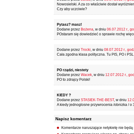
Nowosielski. A za co właściwie dostał wyróżni
Czy aby uczciwie?
Pytasz? masz!
Dodane przez
Bożena
, w dniu
06.07.2012 r., g
POstaram się dowiedzieć o sprawie rochę więcej
Dodane przez
Trocki
, w dniu
08.07.2012 r., god
Cała zgodna klasa polityczna. Tu PIS, PO i PSL 
PO rządzi, niestety
Dodane przez
Wacek
, w dniu
12.07.2012 r., go
PO to zdrajcy Polski!
KIEDY ?
Dodane przez
STASIEK-THE-BEST
, w dniu
12.0
A kiedy jednoglosne przywrocenia /obnizka / o 3
Napisz komentarz
Komentarze naruszające netykietę nie będą