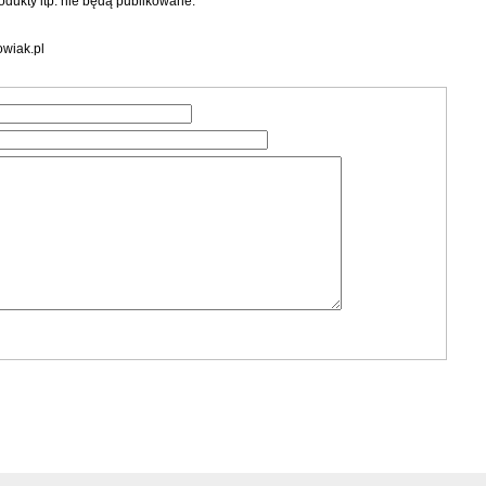
dukty itp. nie będą publikowane.
wiak.pl