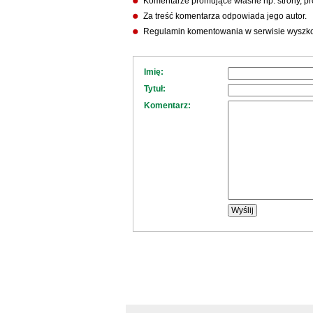
Komentarze promujące własne np. strony, pro
Za treść komentarza odpowiada jego autor.
Regulamin komentowania w serwisie wyszko
Imię:
Tytuł:
Komentarz: