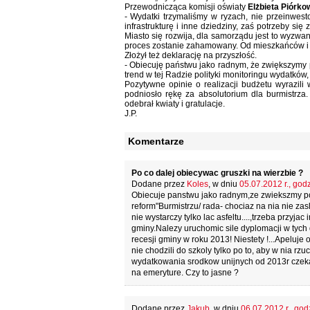
Przewodnicząca komisji oświaty
Elżbieta Piórk
- Wydatki trzymaliśmy w ryzach, nie przeinwe
infrastrukturę i inne dziedziny, zaś potrzeby się
Miasto się rozwija, dla samorządu jest to wyzwan
proces zostanie zahamowany. Od mieszkańców i i
Złożył też deklarację na przyszłość.
- Obiecuję państwu jako radnym, że zwiększymy p
trend w tej Radzie polityki monitoringu wydatków
Pozytywne opinie o realizacji budżetu wyrazil
podniosło rękę za absolutorium dla burmistrz
odebrał kwiaty i gratulacje.
J.P.
Komentarze
Po co dalej obiecywac gruszki na wierzbie ?
Dodane przez
Koles
, w dniu
05.07.2012 r., godz
Obiecuje panstwu jako radnym,ze zwiekszmy po
reform"Burmistrzu/ rada- chociaz na nia nie zas
nie wystarczy tylko lac asfeltu....,trzeba prz
gminy.Nalezy uruchomic sile dyplomacji w tych
recesji gminy w roku 2013! Niestety !...Apeluje
nie chodzili do szkoly tylko po to, aby w nia 
wydatkowania srodkow unijnych od 2013r czeka
na emeryture. Czy to jasne ?
Dodane przez
Jakub
, w dniu
06.07.2012 r., god