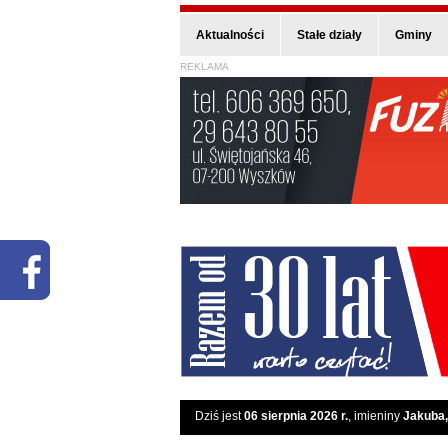
Aktualności
Stałe działy
Gminy
REKLAMA
Dziś jest
06 sierpnia 2026 r.
, imieniny
Jakuba,