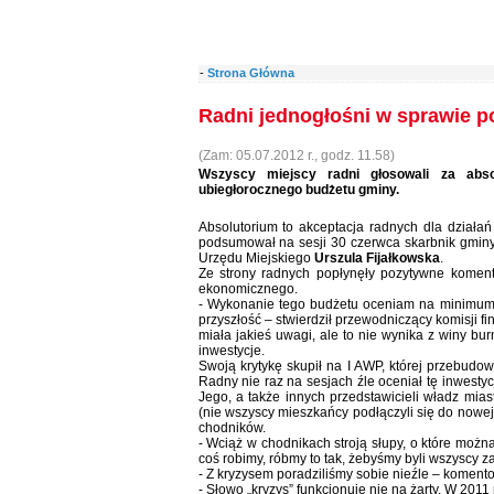
-
Strona Główna
Radni jednogłośni w sprawie po
(Zam: 05.07.2012 r., godz. 11.58)
Wszyscy miejscy radni głosowali za absol
ubiegłorocznego budżetu gminy.
Absolutorium to akceptacja radnych dla działa
podsumował na sesji 30 czerwca skarbnik gmin
Urzędu Miejskiego
Urszula Fijałkowska
.
Ze strony radnych popłynęły pozytywne koment
ekonomicznego.
- Wykonanie tego budżetu oceniam na minimum c
przyszłość – stwierdził przewodniczący komisji f
miała jakieś uwagi, ale to nie wynika z winy bu
inwestycje.
Swoją krytykę skupił na I AWP, której przebudowę
Radny nie raz na sesjach źle oceniał tę inwest
Jego, a także innych przedstawicieli władz mias
(nie wszyscy mieszkańcy podłączyli się do nowej 
chodników.
- Wciąż w chodnikach stroją słupy, o które można
coś robimy, róbmy to tak, żebyśmy byli wszyscy zad
- Z kryzysem poradziliśmy sobie nieźle – koment
- Słowo „kryzys” funkcjonuje nie na żarty. W 2011