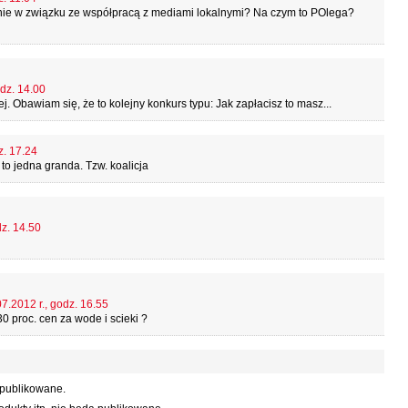
enie w związku ze współpracą z mediami lokalnymi? Na czym to POlega?
odz. 14.00
. Obawiam się, że to kolejny konkurs typu: Jak zapłacisz to masz...
z. 17.24
to jedna granda. Tzw. koalicja
dz. 14.50
7.2012 r., godz. 16.55
0 proc. cen za wode i scieki ?
 publikowane.