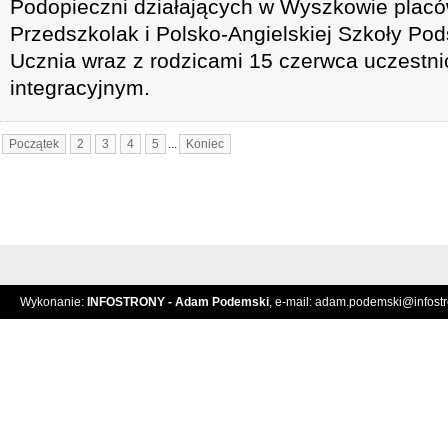
Podopieczni działających w Wyszkowie plac
Przedszkolak i Polsko-Angielskiej Szkoły P
Ucznia wraz z rodzicami 15 czerwca uczestnic
integracyjnym.
Początek
2
3
4
5
...
Koniec
Wykonanie:
INFOSTRONY - Adam Podemski
, e-mail:
adam.podemski@infostro