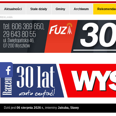
Aktualności
Stałe działy
Gminy
Archiwum
Rekomendac
REKLAMA
Dziś jest
06 sierpnia 2026 r.
, imieniny
Jakuba, Sławy