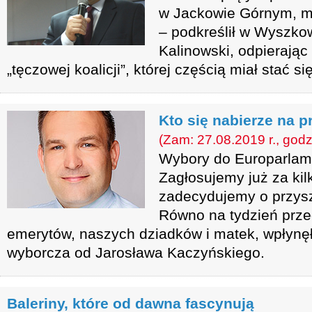
w Jackowie Górnym, m
– podkreślił w Wyszko
Kalinowski, odpierając
„tęczowej koalicji”, której częścią miał stać si
Kto się nabierze na 
(Zam: 27.08.2019 r., godz
Wybory do Europarlame
Zagłosujemy już za kil
zadecydujemy o przyszł
Równo na tydzień prze
emerytów, naszych dziadków i matek, wpłynę
wyborcza od Jarosława Kaczyńskiego.
Baleriny, które od dawna fascynują