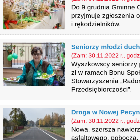
Do 9 grudnia Gminne C
przyjmuje zgłoszenia 
i rękodzielników.
Seniorzy młodzi duc
(Zam: 30.11.2022 r., godz
Wyszkowscy seniorzy p
zł w ramach Bonu Społ
Stowarzyszenia „Rado
Przedsiębiorczości”.
Droga w Nowej Pecyn
(Zam: 30.11.2022 r., godz
Nowa, szersza nawierz
asfaltowego, pobocza,