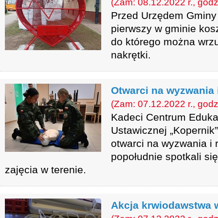
(Zam: 08.12.2022 r., godz
Przed Urzędem Gminy Z
pierwszy w gminie kosz
do którego można wrzu
nakrętki.
Otwarci na wyzwania 
(Zam: 07.12.2022 r., godz
Kadeci Centrum Eduka
Ustawicznej „Kopernik
otwarci na wyzwania i 
popołudnie spotkali się
zajęcia w terenie.
Akcja krwiodawstwa 