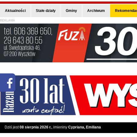
Aktualności
Stałe działy
Gminy
Archiwum
Rekomendac
REKLAMA
Dziś jest
08 sierpnia 2026 r.
, imieniny
Cypriana, Emiliana