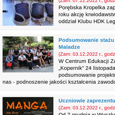
(Zam: 07.12.2022 r., godz
Porębska Kropelka zap
roku akcję krwiodawst
oddział Klubu HDK Leg
Podsumowanie stażu
Maladze
(Zam: 03.12.2022 r., godz
W Centrum Edukacji Z
„Kopernik” 24 listopad
podsumowanie projektu
nas - podnoszenie jakości kształcenia zawod
Uczniowie zaprezentu
(Zam: 03.12.2022 r., godz
Od 7 grudnia w Wyszk