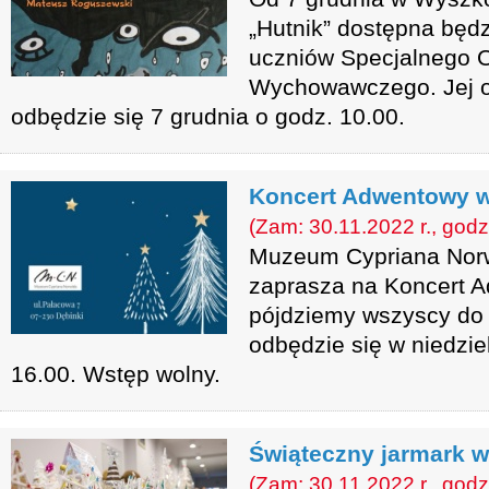
„Hutnik” dostępna będ
uczniów Specjalnego 
Wychowawczego. Jej of
odbędzie się 7 grudnia o godz. 10.00.
Koncert Adwentowy 
(Zam: 30.11.2022 r., godz
Muzeum Cypriana Nor
zaprasza na Koncert 
pójdziemy wszyscy do 
odbędzie się w niedzie
16.00. Wstęp wolny.
Świąteczny jarmark w
(Zam: 30.11.2022 r., godz