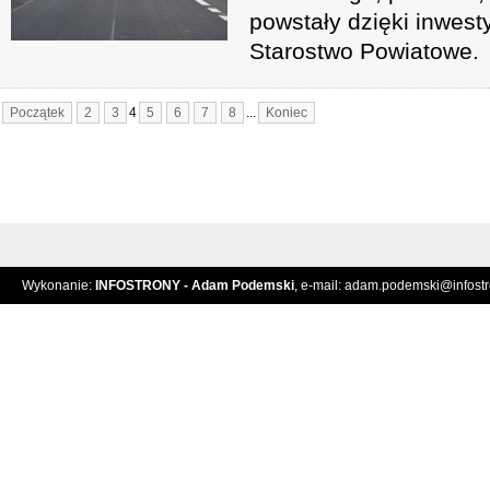
powstały dzięki inwest
Starostwo Powiatowe.
Początek
2
3
4
5
6
7
8
...
Koniec
Wykonanie:
INFOSTRONY - Adam Podemski
, e-mail:
adam.podemski@infostro